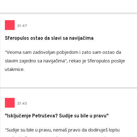
AUTOR
Šutvić
21
:
47
Sferopulos ostao da slavi sa navijačima
"Veoma sam zadovoljan pobjedom i zato sam ostao da
slavim zajedno sa navijačima", rekao je Sferopulos poslije
utakmice.
21
:
43
"Isključenje Petruševa? Sudije su bile u pravu"
"Sudije su bile u pravu, nemaš pravo da dodiruješ loptu