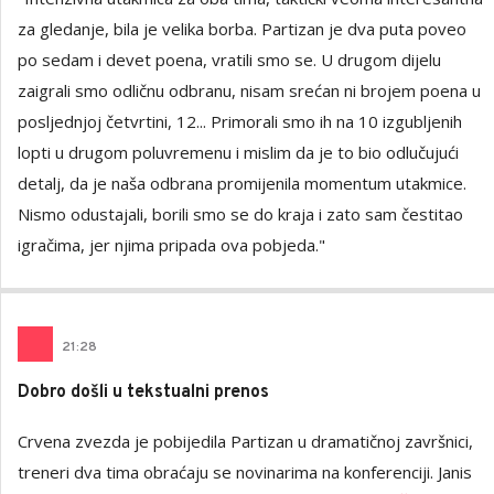
za gledanje, bila je velika borba. Partizan je dva puta poveo
po sedam i devet poena, vratili smo se. U drugom dijelu
zaigrali smo odličnu odbranu, nisam srećan ni brojem poena u
posljednjoj četvrtini, 12... Primorali smo ih na 10 izgubljenih
lopti u drugom poluvremenu i mislim da je to bio odlučujući
detalj, da je naša odbrana promijenila momentum utakmice.
Nismo odustajali, borili smo se do kraja i zato sam čestitao
igračima, jer njima pripada ova pobjeda."
21
:
28
Dobro došli u tekstualni prenos
Crvena zvezda je pobijedila Partizan u dramatičnoj završnici,
treneri dva tima obraćaju se novinarima na konferenciji. Janis