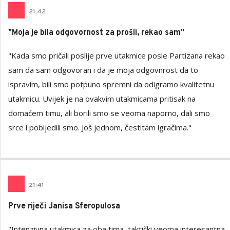
21
:
42
"Moja je bila odgovornost za prošli, rekao sam"
"Kada smo pričali poslije prve utakmice posle Partizana rekao
sam da sam odgovoran i da je moja odgovnrost da to
ispravim, bili smo potpuno spremni da odigramo kvalitetnu
utakmicu. Uvijek je na ovakvim utakmicama pritisak na
domaćem timu, ali borili smo se veoma naporno, dali smo
srce i pobijedili smo. Još jednom, čestitam igračima."
21
:
41
Prve riječi Janisa Sferopulosa
"Intenzivna utakmica za oba tima, taktički veoma interesantna