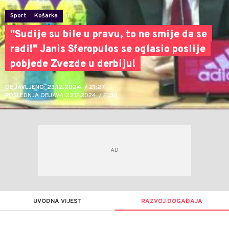
Sport
Košarka
0
"Sudije su bile u pravu, to ne smije da se
radi!" Janis Sferopulos se oglasio poslije
pobjede Zvezde u derbiju!
OBJAVLJENO: 23.12.2024. / 21:27
POSLEDNJA OBJAVA: 23.12.2024. / 21:30
UVODNA VIJEST
RAZVOJ DOGAĐAJA
Dragan