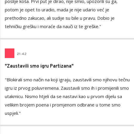
poslije koša. Prvi put je dirao, nije smio, upozorili su ga,
potom je opet to uradio, mada je nije udario već je
prethodno zakucao, ali sudije su bile u pravu. Dobio je
tehničku grešku i moraće da nauči iz te greške."
21
:
42
"Zaustavili smo igru Partizana"
"Blokirali smo način na koji igraju, zaustavili smo njihovu tečnu
igru iz prvog poluvremena. Zaustavili smo ih i promijenili smo
utakmicu. Nismo htjeli da se nastavi kao u prvom dijelu sa
velikim brojem poena i promjenom odbrane u tome smo
uspjeli."