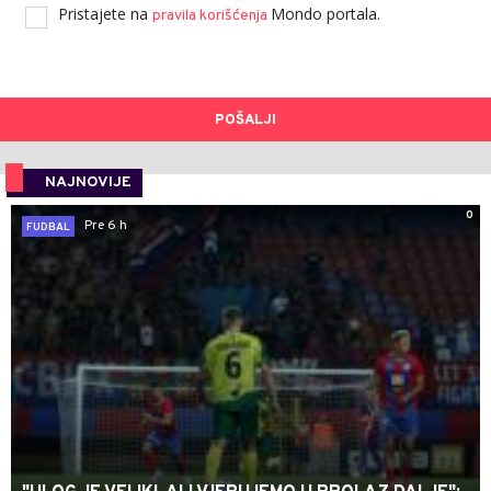
Pristajete na
Mondo portala.
pravila korišćenja
POŠALJI
NAJNOVIJE
0
Pre 6 h
FUDBAL