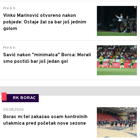
0
Pre 6 h
Vinko Marinović otvoreno nakon
pobjede: Ostaje žal za bar još jednim
golom
0
Pre 6 h
Savić nakon "minimalca" Borca: Morali
smo postići bar još jedan gol
RK BORAC
0
05.08.2026.
Borac m:tel zakazao osam kontrolnih
utakmica pred početak nove sezone