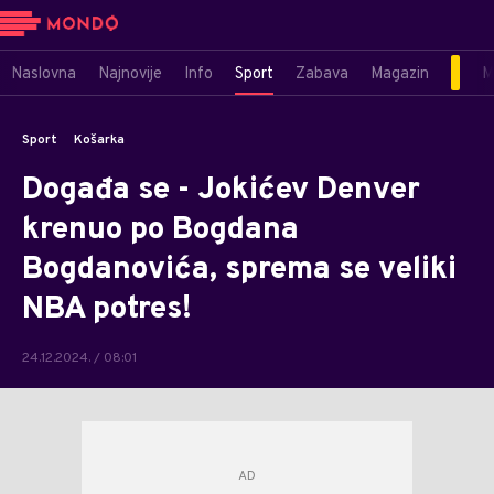
Naslovna
Najnovije
Info
Sport
Zabava
Magazin
M
Sport
Košarka
Događa se - Jokićev Denver
krenuo po Bogdana
Bogdanovića, sprema se veliki
NBA potres!
24.12.2024. / 08:01