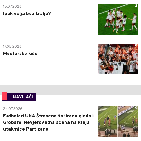
2
15.07.2026.
Ipak valja bez kralja?
0
17.05.2026.
Mostarske kiše
NAVIJAČI
0
24.07.2026.
Fudbaleri UNA Štrasena šokirano gledali
Grobare: Nevjerovatna scena na kraju
utakmice Partizana