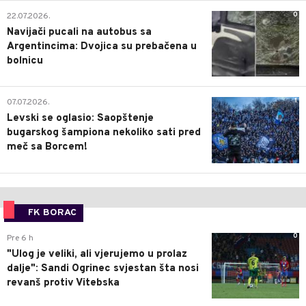
0
22.07.2026.
Navijači pucali na autobus sa
Argentincima: Dvojica su prebačena u
bolnicu
1
07.07.2026.
Levski se oglasio: Saopštenje
bugarskog šampiona nekoliko sati pred
meč sa Borcem!
FK BORAC
0
Pre 6 h
"Ulog je veliki, ali vjerujemo u prolaz
dalje": Sandi Ogrinec svjestan šta nosi
revanš protiv Vitebska