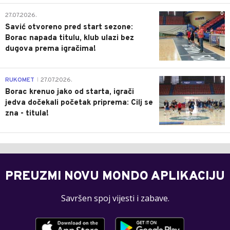
0
27.07.2026.
Savić otvoreno pred start sezone:
Borac napada titulu, klub ulazi bez
dugova prema igračima!
0
RUKOMET
27.07.2026.
|
Borac krenuo jako od starta, igrači
jedva dočekali početak priprema: Cilj se
zna - titula!
PREUZMI NOVU MONDO APLIKACIJU
Savršen spoj vijesti i zabave.