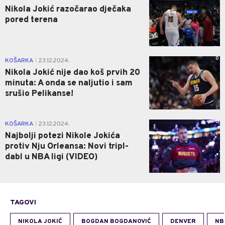
Nikola Jokić razočarao dječaka
pored terena
0
KOŠARKA
23.12.2024.
|
Nikola Jokić nije dao koš prvih 20
minuta: A onda se naljutio i sam
srušio Pelikanse!
0
KOŠARKA
23.12.2024.
|
Najbolji potezi Nikole Jokića
protiv Nju Orleansa: Novi tripl-
dabl u NBA ligi (VIDEO)
TAGOVI
NIKOLA JOKIĆ
BOGDAN BOGDANOVIĆ
DENVER
NB