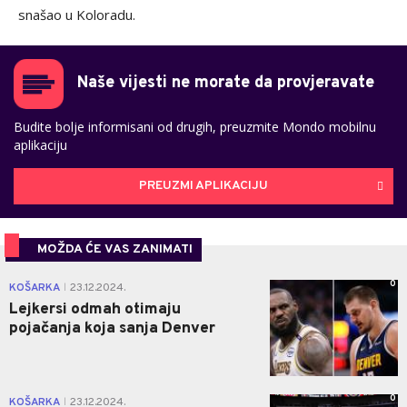
snašao u Koloradu.
Naše vijesti ne morate da provjeravate
Budite bolje informisani od drugih, preuzmite Mondo mobilnu
aplikaciju
PREUZMI APLIKACIJU
MOŽDA ĆE VAS ZANIMATI
0
KOŠARKA
23.12.2024.
|
Lejkersi odmah otimaju
pojačanja koja sanja Denver
0
KOŠARKA
23.12.2024.
|