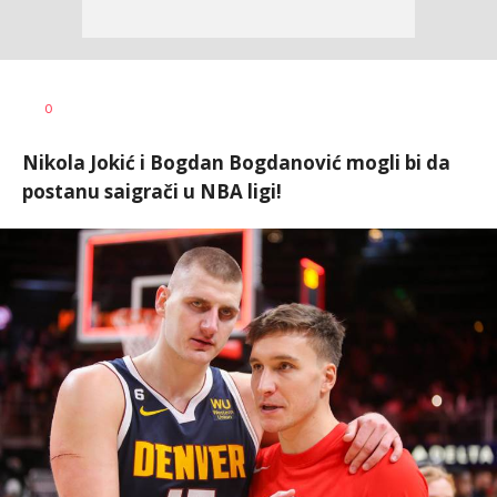
Bojan
AUTOR
0
Jakovljević
Nikola Jokić i Bogdan Bogdanović mogli bi da
postanu saigrači u NBA ligi!