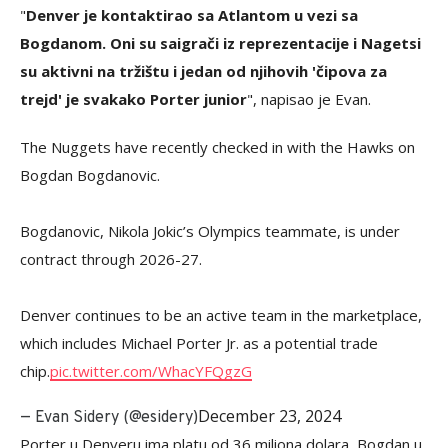
"
Denver je kontaktirao sa Atlantom u vezi sa
Bogdanom. Oni su saigrači iz reprezentacije i Nagetsi
su aktivni na tržištu i jedan od njihovih 'čipova za
trejd' je svakako Porter junior
", napisao je Evan.
The Nuggets have recently checked in with the Hawks on
Bogdan Bogdanovic.
Bogdanovic, Nikola Jokic’s Olympics teammate, is under
contract through 2026-27.
Denver continues to be an active team in the marketplace,
which includes Michael Porter Jr. as a potential trade
chip.
pic.twitter.com/WhacYFQgzG
December 23, 2024
— Evan Sidery (@esidery)
Porter u Denveru ima platu od 36 miliona dolara, Bogdan u