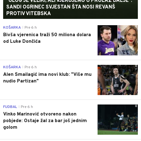
"ULOG JE VELIKI, ALI VJERUJEMO U PROLAZ DALJE":
SANDI OGRINEC SVJESTAN ŠTA NOSI REVANŠ
PROTIV VITEBSKA
0
KOŠARKA
Pre 6 h
|
Bivša vjerenica traži 50 miliona dolara
od Luke Dončića
0
KOŠARKA
Pre 6 h
|
Alen Smailagić ima novi klub: "Više mu
nudio Partizan"
0
FUDBAL
Pre 6 h
|
Vinko Marinović otvoreno nakon
pobjede: Ostaje žal za bar još jednim
golom