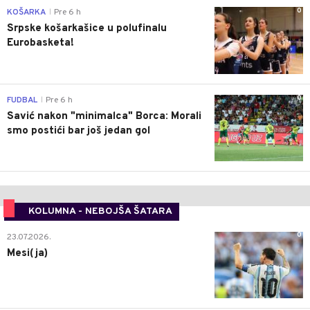
0
KOŠARKA
Pre 6 h
|
Srpske košarkašice u polufinalu
Eurobasketa!
0
FUDBAL
Pre 6 h
|
Savić nakon "minimalca" Borca: Morali
smo postići bar još jedan gol
KOLUMNA - NEBOJŠA ŠATARA
0
23.07.2026.
Mesi(ja)