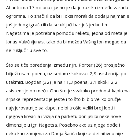
Atlanti ima 17 miliona i jasno je da je razlika između zarada
ogromna. To znači ili da bi Hoksi morali da dodaju najmanje
još jednog igrača ili da se uključi bar još jedan tim.
Nagetsima je potrebna pomoć u reketu, jedna od meta je
Jonas Valačnijunas, tako da bi možda Vašington mogao da
se "uključi" u sve to.
Što se tiče poređenja između njih, Porter (26) prosječno
bilježi osam poena, uz sedam skokova i 2,8 asistencija po
utakmici. Bogdan (32) je na 11,3 poena, 3,1 skok i 2,2
asistencije po meču. Ono što je svakako prednost kapitena
srpske reprezentacije jeste i to što bi bio veliko oružje
najvjerovatnije sa klupe, ne bi trošio veliki broj lopti i
njegova kreacija i vizija na parketu donijeli bi neke nove
dimenzije u igri Nagetsa. Posebno ako uz njega dođe i
neko kao zamjena za Darija Šarića koji se definitivno nije