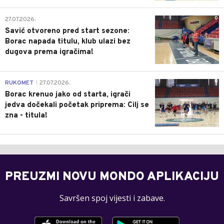
0
27.07.2026.
Savić otvoreno pred start sezone:
Borac napada titulu, klub ulazi bez
dugova prema igračima!
0
RUKOMET
27.07.2026.
|
Borac krenuo jako od starta, igrači
jedva dočekali početak priprema: Cilj se
zna - titula!
PREUZMI NOVU MONDO APLIKACIJU
Savršen spoj vijesti i zabave.