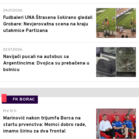
0
24.07.2026.
Fudbaleri UNA Štrasena šokirano gledali
Grobare: Nevjerovatna scena na kraju
utakmice Partizana
0
22.07.2026.
Navijači pucali na autobus sa
Argentincima: Dvojica su prebačena u
bolnicu
FK BORAC
0
Pre 10 h
Marinović nakon trijumfa Borca na
startu prvenstva: Momci dobro rade,
imamo širinu za dva fronta!