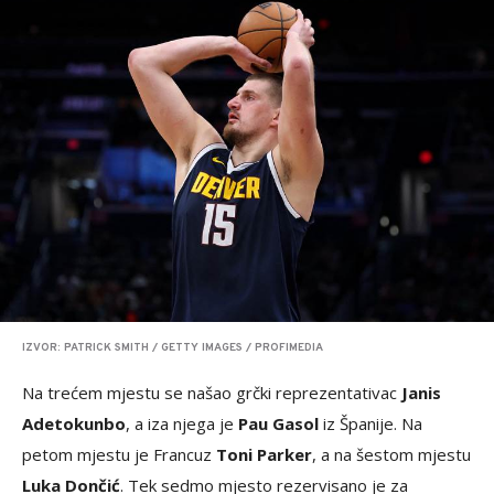
IZVOR: PATRICK SMITH / GETTY IMAGES / PROFIMEDIA
Na trećem mjestu se našao grčki reprezentativac
Janis
Adetokunbo
, a iza njega je
Pau Gasol
iz Španije. Na
petom mjestu je Francuz
Toni Parker
, a na šestom mjestu
Luka Dončić
. Tek sedmo mjesto rezervisano je za