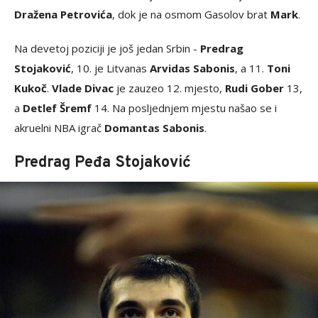
Dražena Petrovića
, dok je na osmom Gasolov brat
Mark
.
Na devetoj poziciji je još jedan Srbin -
Predrag
Stojaković
, 10. je Litvanas
Arvidas Sabonis
, a 11.
Toni
Kukoč
.
Vlade Divac
je zauzeo 12. mjesto,
Rudi Gober
13,
a
Detlef Šremf
14. Na posljednjem mjestu našao se i
akruelni NBA igrač
Domantas Sabonis
.
Predrag Peđa Stojaković