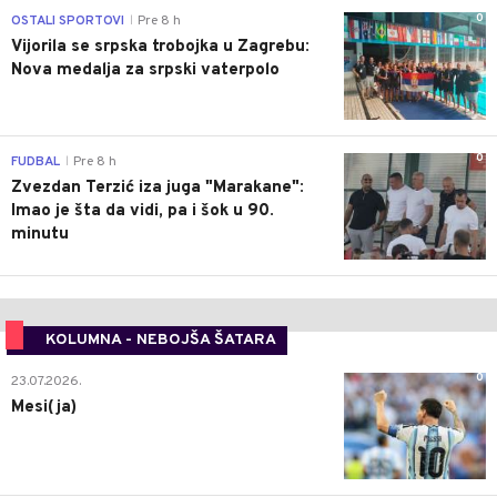
0
OSTALI SPORTOVI
Pre 8 h
|
Vijorila se srpska trobojka u Zagrebu:
Nova medalja za srpski vaterpolo
0
FUDBAL
Pre 8 h
|
Zvezdan Terzić iza juga "Marakane":
Imao je šta da vidi, pa i šok u 90.
minutu
KOLUMNA - NEBOJŠA ŠATARA
0
23.07.2026.
Mesi(ja)