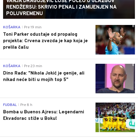
VANJA DRAGOJEVIĆ LOŠE POČEO U GLAZGOV
RENDŽERSU: SKRIVIO PENAL I ZAMIJENJEN NA
POLUVREMENU
0
KOŠARKA
Pre 19 min
|
Toni Parker odustaje od propalog
projekta: Crvena zvezda je kap koja je
prelila čašu
0
KOŠARKA
Pre 23 min
|
Dino Rađa: "Nikola Jokić je genije, ali
nikad neće biti u mojih top 5"
0
FUDBAL
Pre 8 h
|
Bomba u Buenos Ajresu: Legendarni
Ekvadorac stiže u Boku!