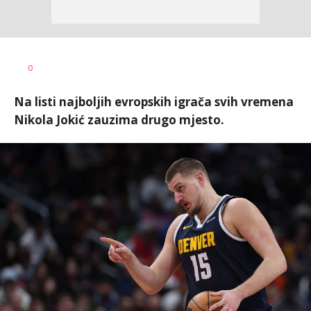
Bojan
AUTOR
0
Jakovljević
Na listi najboljih evropskih igrača svih vremena
Nikola Jokić zauzima drugo mjesto.