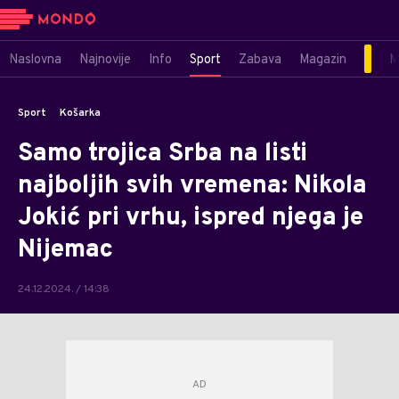
Naslovna
Najnovije
Info
Sport
Zabava
Magazin
M
Sport
Košarka
Samo trojica Srba na listi
najboljih svih vremena: Nikola
Jokić pri vrhu, ispred njega je
Nijemac
24.12.2024. / 14:38