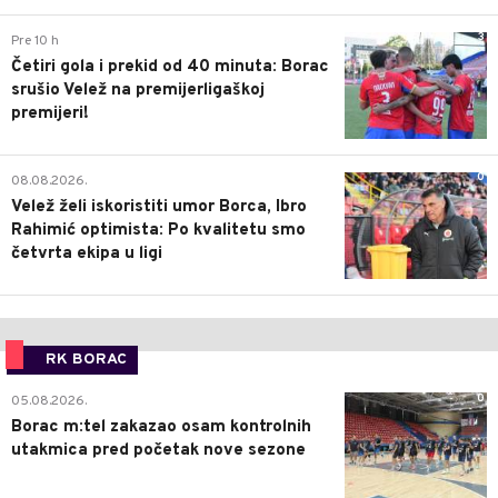
3
Pre 10 h
Četiri gola i prekid od 40 minuta: Borac
srušio Velež na premijerligaškoj
premijeri!
0
08.08.2026.
Velež želi iskoristiti umor Borca, Ibro
Rahimić optimista: Po kvalitetu smo
četvrta ekipa u ligi
RK BORAC
0
05.08.2026.
Borac m:tel zakazao osam kontrolnih
utakmica pred početak nove sezone