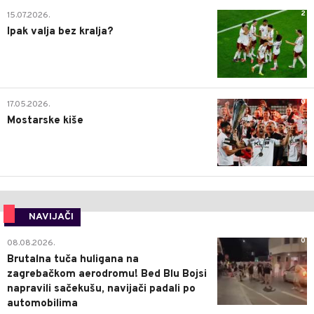
2
15.07.2026.
Ipak valja bez kralja?
0
17.05.2026.
Mostarske kiše
NAVIJAČI
0
08.08.2026.
Brutalna tuča huligana na
zagrebačkom aerodromu! Bed Blu Bojsi
napravili sačekušu, navijači padali po
automobilima