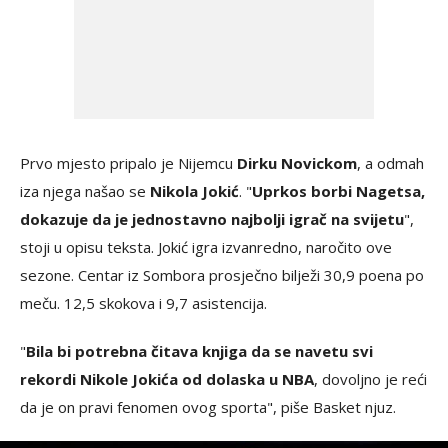
Prvo mjesto pripalo je Nijemcu
Dirku Novickom
, a odmah
iza njega našao se
Nikola Jokić
. "
Uprkos borbi Nagetsa,
dokazuje da je jednostavno najbolji igrač na svijetu
",
stoji u opisu teksta. Jokić igra izvanredno, naročito ove
sezone. Centar iz Sombora prosječno bilježi 30,9 poena po
meču. 12,5 skokova i 9,7 asistencija.
"
Bila bi potrebna čitava knjiga da se navetu svi
rekordi Nikole Jokića od dolaska u NBA
, dovoljno je reći
da je on pravi fenomen ovog sporta", piše Basket njuz.