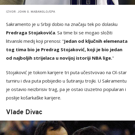
IZVOR: JOHN G. MABANGLO/EPA
Sakramento je u Srbiji dobio na značaju tek po dolasku
Predraga Stojakovića
. Sa time bi se mogao složiti
litvanski medij koji prenosi: "
Jedan od ključnih elemenata
tog tima bio je Predrag Stojaković, koji je bio jedan
od najboljih strijelaca u novijoj istoriji NBA lige.
"
Stojaković je tokom karijere tri puta učestvovao na Ol-star
turniru i dva puta pobijedio u šutiranju trojki. U Sakramentu
je ostavio neizbrisiv trag, pa je ostao izuzetno popularan i
poslije košarkaške karijere.
Vlade Divac