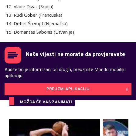
12. Vlade Divac (Srbija)
13. Rudi Gober (Francuska)
14. Detlef Šrempf (Njemačka)
15. Domantas Sabonis (Litvanije)
Naše vijesti ne morate da provjeravate
Budite bolje informisani od drugih, preuzmite Mondo mobilnu
aplikaciju
PREUZMI APLIKACIJU
MOŽDA ĆE VAS ZANIMATI