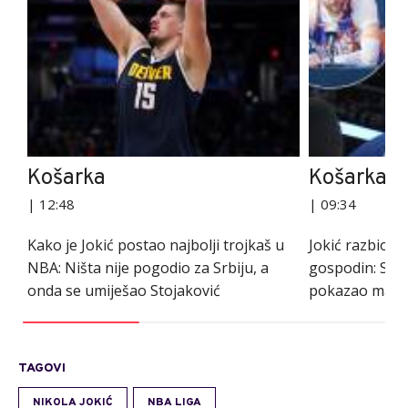
Košarka
Košarka
| 12:48
| 09:34
Kako je Jokić postao najbolji trojkaš u
Jokić razbio N
NBA: Ništa nije pogodio za Srbiju, a
gospodin: Svi č
onda se umiješao Stojaković
pokazao manir
TAGOVI
NIKOLA JOKIĆ
NBA LIGA