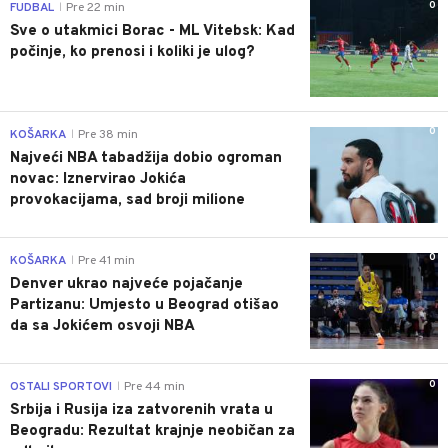
0
FUDBAL
Pre 22 min
|
Sve o utakmici Borac - ML Vitebsk: Kad
počinje, ko prenosi i koliki je ulog?
0
KOŠARKA
Pre 38 min
|
Najveći NBA tabadžija dobio ogroman
novac: Iznervirao Jokića
provokacijama, sad broji milione
0
KOŠARKA
Pre 41 min
|
Denver ukrao najveće pojačanje
Partizanu: Umjesto u Beograd otišao
da sa Jokićem osvoji NBA
0
OSTALI SPORTOVI
Pre 44 min
|
Srbija i Rusija iza zatvorenih vrata u
Beogradu: Rezultat krajnje neobičan za