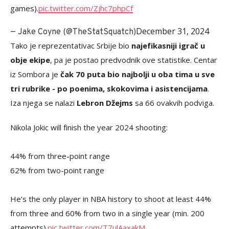
games).
pic.twitter.com/Zjhc7phpCf
December 31, 2024
— Jake Coyne (@TheStatSquatch)
Tako je reprezentativac Srbije bio
najefikasniji igrač u
obje ekipe
, pa je postao predvodnik ove statistike. Centar
iz Sombora je
čak 70 puta bio najbolji u oba tima u sve
tri rubrike - po poenima, skokovima i asistencijama
.
Iza njega se nalazi
Lebron Džejms
sa 66 ovakvih podviga.
Nikola Jokic will finish the year 2024 shooting:
44% from three-point range
62% from two-point range
He’s the only player in NBA history to shoot at least 44%
from three and 60% from two in a single year (min. 200
attempts).
pic.twitter.com/T7ulAaxakM