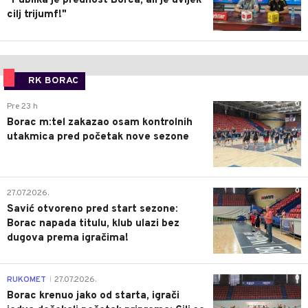
"Publika je prednost Borca, ali je uvijek
cilj trijumf!"
RK BORAC
0
Pre 23 h
Borac m:tel zakazao osam kontrolnih
utakmica pred početak nove sezone
0
27.07.2026.
Savić otvoreno pred start sezone:
Borac napada titulu, klub ulazi bez
dugova prema igračima!
0
RUKOMET
27.07.2026.
|
Borac krenuo jako od starta, igrači