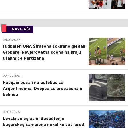
NAVIJAČI
0
24.07.2026.
Fudbaleri UNA Štrasena šokirano gledali
Grobare: Nevjerovatna scena na kraju
utakmice Partizana
0
22.07.2026.
Navijači pucali na autobus sa
Argentincima: Dvojica su prebačena u
bolnicu
1
07.07.2026.
Levski se oglasio: Saopštenje
bugarskog šampiona nekoliko sati pred