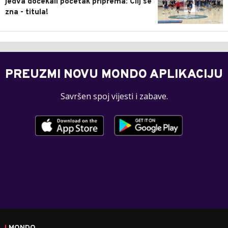
jedva dočekali početak priprema: Cilj se
zna - titula!
PREUZMI NOVU MONDO APLIKACIJU
Savršen spoj vijesti i zabave.
MONDO