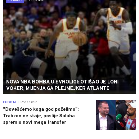
Pre 15 min
KOŠARKA
NOVA NBA BOMBA U EVROLIGI: OTIŠAO JE LONI
VOKER, MIJENJA GA PLEJMEJKER ATLANTE
0
FUDBAL
Pre 17 min
|
"Dovešćemo koga god poželimo":
Trabzon ne staje, poslije Salaha
spremio novi mega transfer