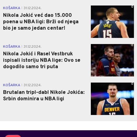
0
KOŠARKA
31.12.2024.
|
Nikola Jokić već dao 15.000
poena u NBA ligi: Brži od njega
bio je samo jedan centar!
0
KOŠARKA
31.12.2024.
|
Nikola Jokić i Rasel Vestbruk
ispisali istoriju NBA lige: Ovo se
dogodilo samo tri puta
0
KOŠARKA
31.12.2024.
|
Brutalan tripl-dabl Nikole Jokića:
Srbin dominira u NBA ligi