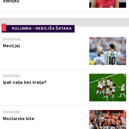
odbojku
KOLUMNA - NEBOJŠA ŠATARA
0
23.07.2026.
Mesi(ja)
2
15.07.2026.
Ipak valja bez kralja?
0
17.05.2026.
Mostarske kiše