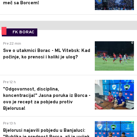
meč sa Borcem!
FK BORAC
0
Pre 22 min
Sve o utakmici Borac - ML Vitebsk: Kad
počinje, ko prenosi i koliki je ulog?
0
Pre 12 h
"Odgovornost, disciplina,
koncentracija!" Jasna poruka iz Borca -
ovo je recept za pobjedu protiv
Bjelorusa!
0
Pre 13 h
Bjelorusi najavili pobjedu u Banjaluci: