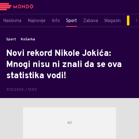
Naslovna
Najnovije
Info
Sport
Zabava
Magazin
M
Sport
Košarka
Novi rekord Nikole Jokića:
Mnogi nisu ni znali da se ova
statistika vodi!
31.12.2024. / 12:53