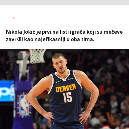
Dragan
AUTOR
0
Šutvić
Nikola Jokić je prvi na listi igrača koji su mečeve
završili kao najefikasniji u oba tima.