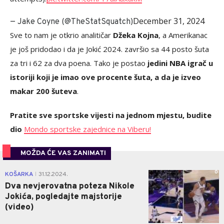
December 31, 2024
— Jake Coyne (@TheStatSquatch)
Sve to nam je otkrio analitičar
Džeka Kojna
, a Amerikanac
je još pridodao i da je Jokić 2024. završio sa 44 posto šuta
za tri i 62 za dva poena. Tako je postao
jedini NBA igrač u
istoriji koji je imao ove procente šuta, a da je izveo
makar 200 šuteva
.
Pratite sve sportske vijesti na jednom mjestu, budite
dio
Mondo sportske zajednice na Viberu!
MOŽDA ĆE VAS ZANIMATI
0
KOŠARKA
31.12.2024.
|
Dva nevjerovatna poteza Nikole
Jokića, pogledajte majstorije
(video)