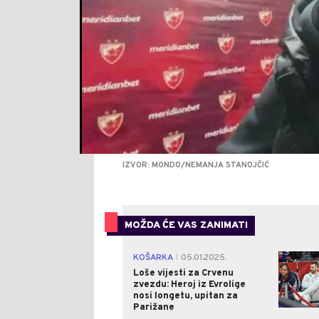
IZVOR: MONDO/NEMANJA STANOJČIĆ
MOŽDA ĆE VAS ZANIMATI
KOŠARKA
05.01.2025.
|
Loše vijesti za Crvenu
zvezdu: Heroj iz Evrolige
nosi longetu, upitan za
Parižane