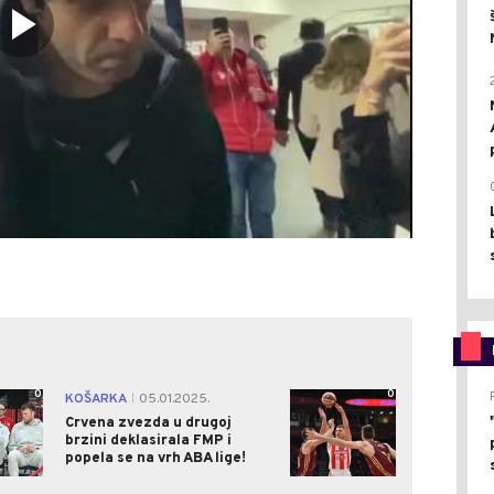
0
0
KOŠARKA
05.01.2025.
|
Crvena zvezda u drugoj
brzini deklasirala FMP i
popela se na vrh ABA lige!