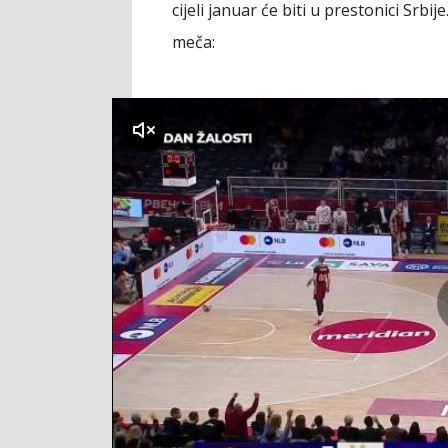
cijeli januar će biti u prestonici Srb
meča:
klikni za zvuk