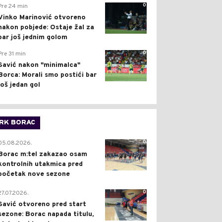
0
Pre 24 min
Vinko Marinović otvoreno
nakon pobjede: Ostaje žal za
bar još jednim golom
0
Pre 31 min
Savić nakon "minimalca"
Borca: Morali smo postići bar
još jedan gol
RK BORAC
0
05.08.2026.
Borac m:tel zakazao osam
kontrolnih utakmica pred
početak nove sezone
0
27.07.2026.
Savić otvoreno pred start
sezone: Borac napada titulu,