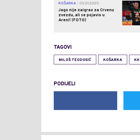
KOŠARKA
05.01.2025.
|
Jago nije zaigrao za Crvenu
zvezdu, ali se pojavio u
Areni! (FOTO)
TAGOVI
MILOŠ TEODOSIĆ
KOŠARKA
KK
PODIJELI