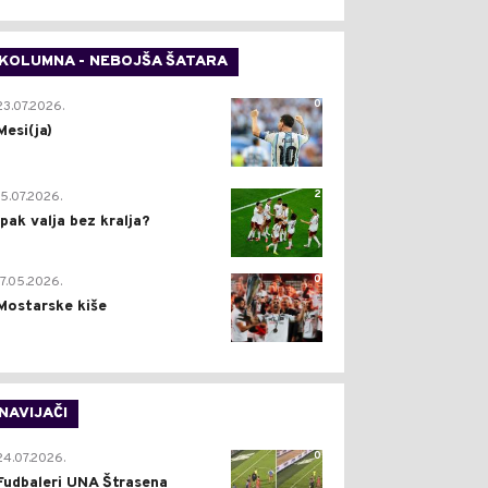
KOLUMNA - NEBOJŠA ŠATARA
0
23.07.2026.
Mesi(ja)
2
15.07.2026.
Ipak valja bez kralja?
0
17.05.2026.
Mostarske kiše
NAVIJAČI
0
24.07.2026.
Fudbaleri UNA Štrasena