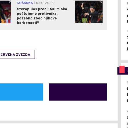
0
0
KOŠARKA
04.01.2025.
|
Sferopulos pred FMP: "Jako
poštujemo protivnika,
posebno zbog njihove
borbenosti"
 CRVENA ZVEZDA