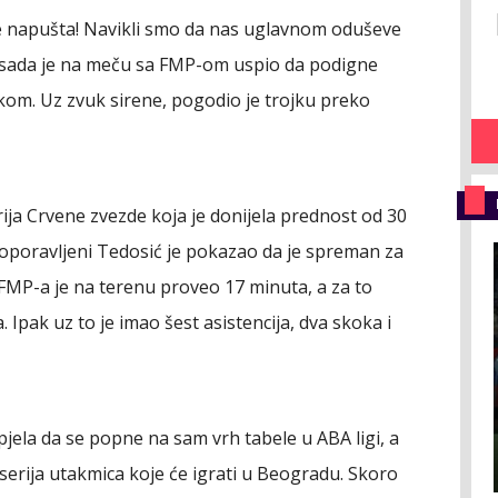
 ne napušta! Navikli smo da nas uglavnom oduševe
li sada je na meču sa FMP-om uspio da podigne
om. Uz zvuk sirene, pogodio je trojku preko
rija Crvene zvezde koja je donijela prednost od 30
oporavljeni Tedosić je pokazao da je spreman za
v FMP-a je na terenu proveo 17 minuta, a za to
 Ipak uz to je imao šest asistencija, dva skoka i
ela da se popne na sam vrh tabele u ABA ligi, a
serija utakmica koje će igrati u Beogradu. Skoro