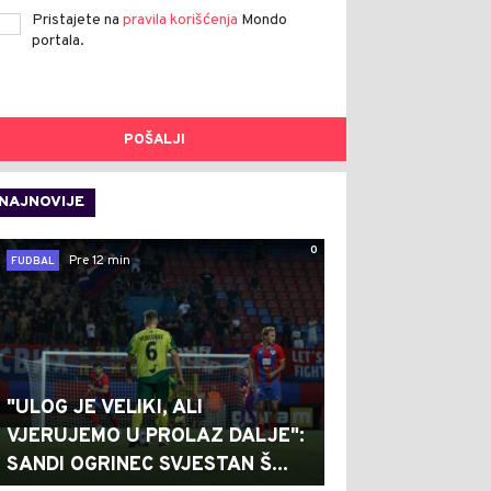
Pristajete na
pravila korišćenja
Mondo
portala.
POŠALJI
NAJNOVIJE
0
Pre 12 min
FUDBAL
"ULOG JE VELIKI, ALI
VJERUJEMO U PROLAZ DALJE":
SANDI OGRINEC SVJESTAN Š...