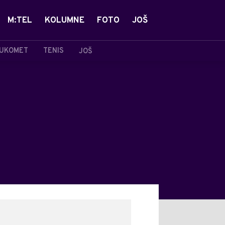
M:TEL
KOLUMNE
FOTO
JOŠ
UKOMET
TENIS
JOŠ