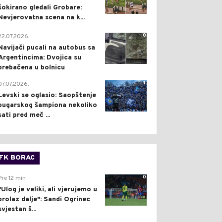
šokirano gledali Grobare:
Nevjerovatna scena na k...
0
22.07.2026.
Navijači pucali na autobus sa
Argentincima: Dvojica su
prebačena u bolnicu
1
07.07.2026.
Levski se oglasio: Saopštenje
bugarskog šampiona nekoliko
sati pred meč ...
FK BORAC
0
Pre 12 min
"Ulog je veliki, ali vjerujemo u
prolaz dalje": Sandi Ogrinec
svjestan š...