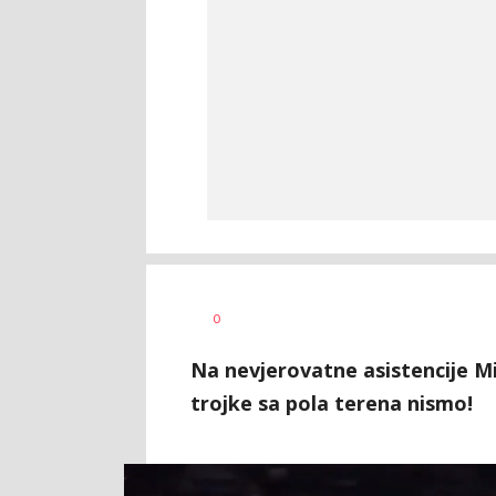
Nikola
AUTOR
0
Lalović
Na nevjerovatne asistencije Mi
trojke sa pola terena nismo!