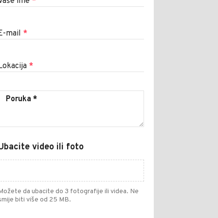
Vaše ime
*
E-mail
*
Lokacija
*
Ubacite video ili foto
Možete da ubacite do 3 fotografije ili videa. Ne
smije biti više od 25 MB.