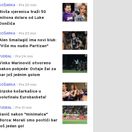
0
KOŠARKA
Pre 20 min
|
Bivša vjerenica traži 50
miliona dolara od Luke
Dončića
0
KOŠARKA
Pre 23 min
|
Alen Smailagić ima novi klub:
"Više mu nudio Partizan"
0
FUDBAL
Pre 24 min
|
Vinko Marinović otvoreno
nakon pobjede: Ostaje žal za
bar još jednim golom
0
KOŠARKA
Pre 29 min
|
Srpske košarkašice u
polufinalu Eurobasketa!
0
FUDBAL
Pre 31 min
|
Savić nakon "minimalca"
Borca: Morali smo postići bar
još jedan gol