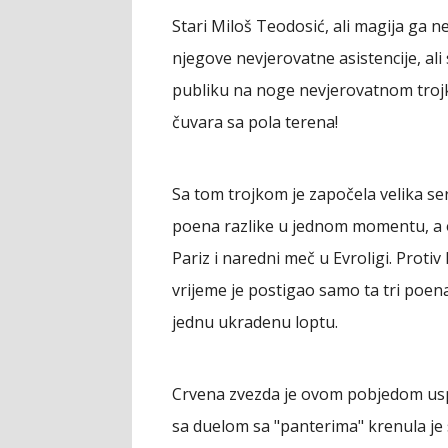
Stari Miloš Teodosić, ali magija ga
njegove nevjerovatne asistencije, a
publiku na noge nevjerovatnom trojk
čuvara sa pola terena!
Sa tom trojkom je započela velika se
poena razlike u jednom momentu, a 
Pariz i naredni meč u Evroligi. Proti
vrijeme je postigao samo ta tri poena.
jednu ukradenu loptu.
Crvena zvezda je ovom pobjedom uspj
sa duelom sa "panterima" krenula je 