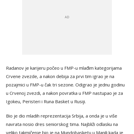
Radanov je karijeru počeo u FMP-u mlađim kategorijama
Crvene zvezde, a nakon debija za prvi tim igrao je na
pozajmici u FMP-u čak tri sezone. Odigrao je jednu godinu
u Crvenoj zvezdi, a nakon povratka u FMP nastupao je za
Igokeu, Peristeri i Runa Basket u Rusiji.
Bio je dio mladih reprezentacija Srbija, a onda je u više
navrata nosio dres seniorskog tima. Najbliži odlasku na
veliko takmičenje bio je na Mundobasketu u Manili kada je