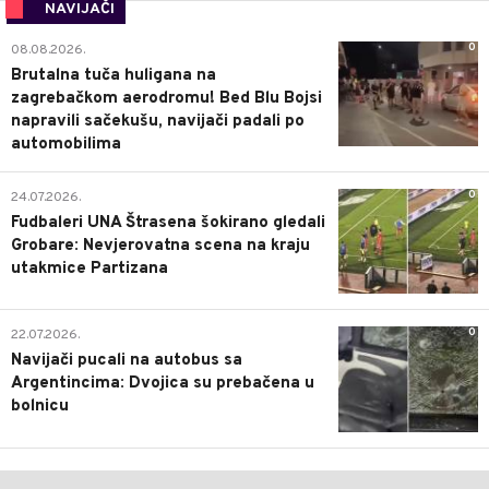
NAVIJAČI
0
08.08.2026.
Brutalna tuča huligana na
zagrebačkom aerodromu! Bed Blu Bojsi
napravili sačekušu, navijači padali po
automobilima
0
24.07.2026.
Fudbaleri UNA Štrasena šokirano gledali
Grobare: Nevjerovatna scena na kraju
utakmice Partizana
0
22.07.2026.
Navijači pucali na autobus sa
Argentincima: Dvojica su prebačena u
bolnicu