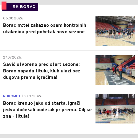
RK BORAC
0
05.08.2026.
Borac m:tel zakazao osam kontrolnih
utakmica pred početak nove sezone
0
27.07.2026.
Savić otvoreno pred start sezone:
Borac napada titulu, klub ulazi bez
dugova prema igračima!
0
RUKOMET
27.07.2026.
|
Borac krenuo jako od starta, igrači
jedva dočekali početak priprema: Cilj se
zna - titula!