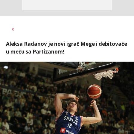
Dragan
AUTOR
0
Šutvić
Aleksa Radanov je novi igrač Mege i debitovaće
u meču sa Partizanom!