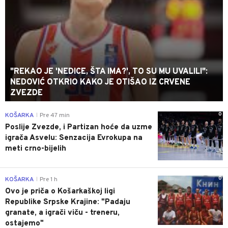
"REKAO JE 'NEDICE, ŠTA IMA?', TO SU MU UVALILI":
NEDOVIĆ OTKRIO KAKO JE OTIŠAO IZ CRVENE
ZVEZDE
0
KOŠARKA
Pre 47 min
|
Poslije Zvezde, i Partizan hoće da uzme
igrača Asvelu: Senzacija Evrokupa na
meti crno-bijelih
0
KOŠARKA
Pre 1 h
|
Ovo je priča o Košarkaškoj ligi
Republike Srpske Krajine: "Padaju
granate, a igrači viču - treneru,
ostajemo"