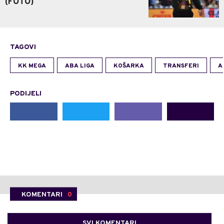
(FOTO)
TAGOVI
KK MEGA
ABA LIGA
KOŠARKA
TRANSFERI
A
PODIJELI
KOMENTARI
0
SVI KOMENTARI