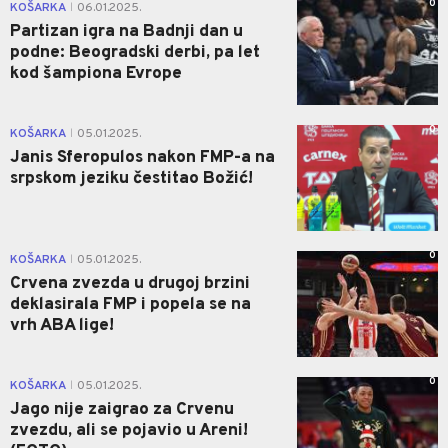
0
KOŠARKA
06.01.2025.
|
Partizan igra na Badnji dan u
podne: Beogradski derbi, pa let
kod šampiona Evrope
0
KOŠARKA
05.01.2025.
|
Janis Sferopulos nakon FMP-a na
srpskom jeziku čestitao Božić!
0
KOŠARKA
05.01.2025.
|
Crvena zvezda u drugoj brzini
deklasirala FMP i popela se na
vrh ABA lige!
0
KOŠARKA
05.01.2025.
|
Jago nije zaigrao za Crvenu
zvezdu, ali se pojavio u Areni!