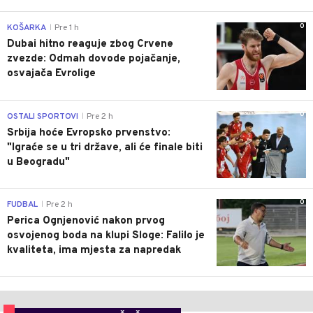
0
KOŠARKA
Pre 1 h
|
Dubai hitno reaguje zbog Crvene
zvezde: Odmah dovode pojačanje,
osvajača Evrolige
0
OSTALI SPORTOVI
Pre 2 h
|
Srbija hoće Evropsko prvenstvo:
"Igraće se u tri države, ali će finale biti
u Beogradu"
0
FUDBAL
Pre 2 h
|
Perica Ognjenović nakon prvog
osvojenog boda na klupi Sloge: Falilo je
kvaliteta, ima mjesta za napredak