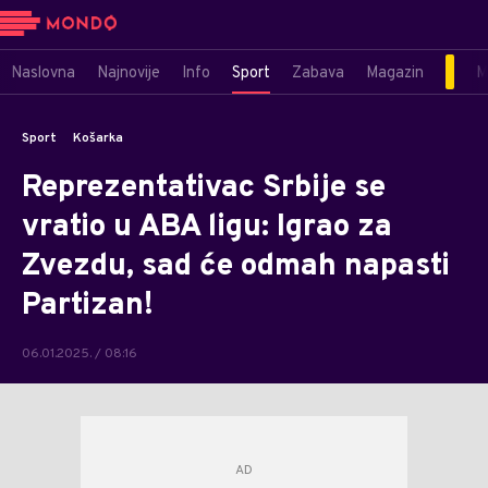
Naslovna
Najnovije
Info
Sport
Zabava
Magazin
M
Sport
Košarka
Reprezentativac Srbije se
vratio u ABA ligu: Igrao za
Zvezdu, sad će odmah napasti
Partizan!
06.01.2025. / 08:16