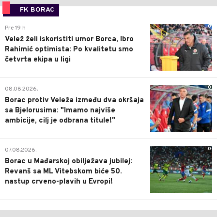
FK BORAC
0
Pre 19 h
Velež želi iskoristiti umor Borca, Ibro
Rahimić optimista: Po kvalitetu smo
četvrta ekipa u ligi
0
08.08.2026.
Borac protiv Veleža između dva okršaja
sa Bjelorusima: "Imamo najviše
ambicije, cilj je odbrana titule!"
0
07.08.2026.
Borac u Mađarskoj obilježava jubilej:
Revanš sa ML Vitebskom biće 50.
nastup crveno-plavih u Evropi!