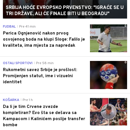
SRBIJA HOĆE EVROPSKO PRVENSTVO: "IGRAĆE SE U
TRI DRŽAVE, ALI ĆE FINALE BITI U BEOGRADU"
0
FUDBAL
Pre 41 min
|
Perica Ognjenović nakon prvog
osvojenog boda na klupi Sloge: Falilo je
kvaliteta, ima mjesta za napredak
0
OSTALI SPORTOVI
Pre 58 min
|
Rukometni savez Srbije je prošlost:
Promijenjen statut, ime i vizuelni
identitet
0
KOŠARKA
Pre 1 h
|
Da li je tim Crvene zvezde
kompletiran? Evo šta se dešava sa
Kampacom i Kalinićem poslije transfer
bombe