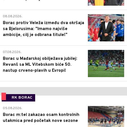
0
08.08.2026.
Borac protiv Veleža između dva okršaja
sa Bjelorusima: "Imamo najviše
ambicije, cilj je odbrana titule!"
0
07.08.2026.
Borac u Mađarskoj obilježava jubilej:
Revanš sa ML Vitebskom biće 50.
nastup crveno-plavih u Evropi!
RK BORAC
0
05.08.2026.
Borac m:tel zakazao osam kontrolnih
utakmica pred početak nove sezone