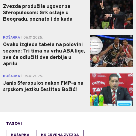
Zvezda produžila ugovor sa
Sferopulosom: Grk ostaje u
Beogradu, poznato i do kada
0
KOŠARKA
06.01.2025.
|
Ovako izgleda tabela na polovini
sezone: Tri tima na vrhu ABA lige,
sve će odlučiti dva derbija u
aprilu
0
KOŠARKA
05.01.2025.
|
Janis Sferopulos nakon FMP-a na
srpskom jeziku čestitao Božić!
TAGOVI
KOŠARKA
KK CRVENA ZVEZDA