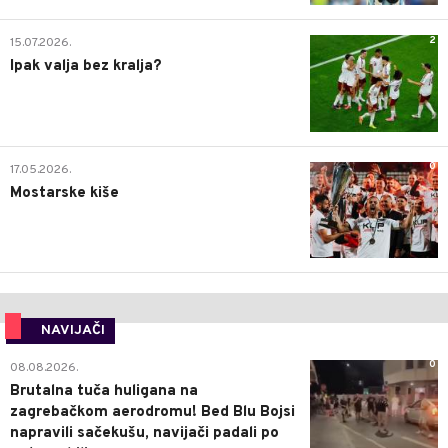
2
15.07.2026.
Ipak valja bez kralja?
0
17.05.2026.
Mostarske kiše
NAVIJAČI
0
08.08.2026.
Brutalna tuča huligana na
zagrebačkom aerodromu! Bed Blu Bojsi
napravili sačekušu, navijači padali po