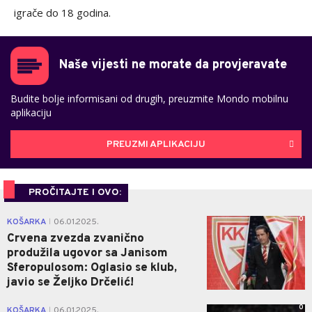
igrače do 18 godina.
Naše vijesti ne morate da provjeravate
Budite bolje informisani od drugih, preuzmite Mondo mobilnu
aplikaciju
PREUZMI APLIKACIJU
PROČITAJTE I OVO:
0
KOŠARKA
06.01.2025.
|
Crvena zvezda zvanično
produžila ugovor sa Janisom
Sferopulosom: Oglasio se klub,
javio se Željko Drčelić!
0
KOŠARKA
06.01.2025.
|