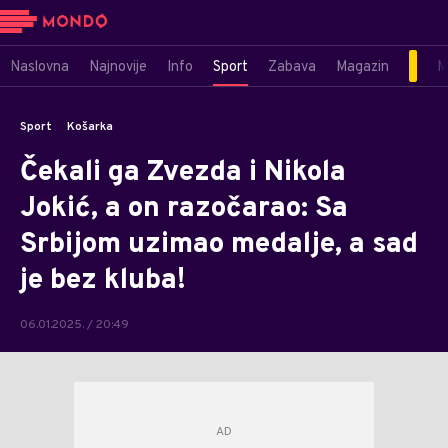
Naslovna
Najnovije
Info
Sport
Zabava
Magazin
M
Sport
Košarka
Čekali ga Zvezda i Nikola
Jokić, a on razočarao: Sa
Srbijom uzimao medalje, a sad
je bez kluba!
06.01.2025. / 20:49