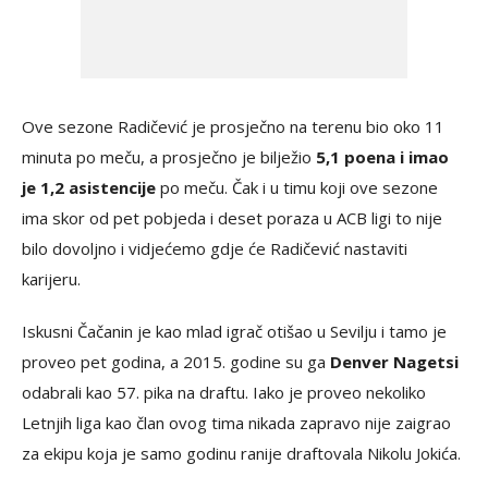
Ove sezone Radičević je prosječno na terenu bio oko 11
minuta po meču, a prosječno je bilježio
5,1 poena i imao
je 1,2 asistencije
po meču. Čak i u timu koji ove sezone
ima skor od pet pobjeda i deset poraza u ACB ligi to nije
bilo dovoljno i vidjećemo gdje će Radičević nastaviti
karijeru.
Iskusni Čačanin je kao mlad igrač otišao u Sevilju i tamo je
proveo pet godina, a 2015. godine su ga
Denver Nagetsi
odabrali kao 57. pika na draftu. Iako je proveo nekoliko
Letnjih liga kao član ovog tima nikada zapravo nije zaigrao
za ekipu koja je samo godinu ranije draftovala Nikolu Jokića.