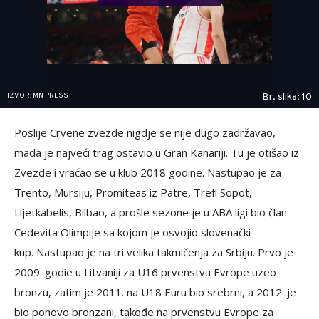
IZVOR: MN PRESS
Br. slika: 10
Poslije Crvene zvezde nigdje se nije dugo zadržavao,
mada je najveći trag ostavio u Gran Kanariji. Tu je otišao iz
Zvezde i vraćao se u klub 2018 godine. Nastupao je za
Trento, Mursiju, Promiteas iz Patre, Trefl Sopot,
Lijetkabelis, Bilbao, a prošle sezone je u ABA ligi bio član
Cedevita Olimpije sa kojom je osvojio slovenački
kup. Nastupao je na tri velika takmičenja za Srbiju. Prvo je
2009. godie u Litvaniji za U16 prvenstvu Evrope uzeo
bronzu, zatim je 2011. na U18 Euru bio srebrni, a 2012. je
bio ponovo bronzani, takođe na prvenstvu Evrope za