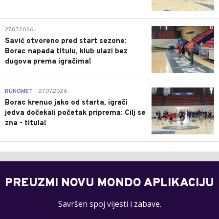
0
27.07.2026.
Savić otvoreno pred start sezone:
Borac napada titulu, klub ulazi bez
dugova prema igračima!
0
RUKOMET
27.07.2026.
|
Borac krenuo jako od starta, igrači
jedva dočekali početak priprema: Cilj se
zna - titula!
PREUZMI NOVU MONDO APLIKACIJU
Savršen spoj vijesti i zabave.