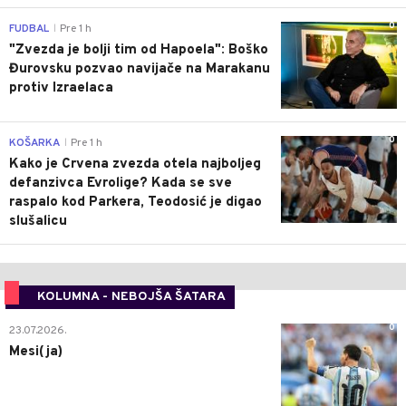
0
FUDBAL
Pre 1 h
|
"Zvezda je bolji tim od Hapoela": Boško
Đurovsku pozvao navijače na Marakanu
protiv Izraelaca
0
KOŠARKA
Pre 1 h
|
Kako je Crvena zvezda otela najboljeg
defanzivca Evrolige? Kada se sve
raspalo kod Parkera, Teodosić je digao
slušalicu
KOLUMNA - NEBOJŠA ŠATARA
0
23.07.2026.
Mesi(ja)