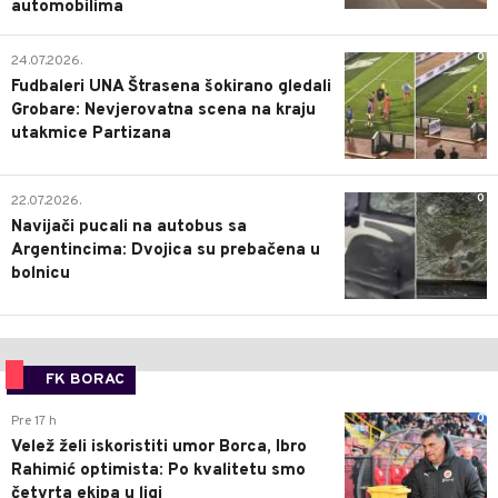
automobilima
0
24.07.2026.
Fudbaleri UNA Štrasena šokirano gledali
Grobare: Nevjerovatna scena na kraju
utakmice Partizana
0
22.07.2026.
Navijači pucali na autobus sa
Argentincima: Dvojica su prebačena u
bolnicu
FK BORAC
0
Pre 17 h
Velež želi iskoristiti umor Borca, Ibro
Rahimić optimista: Po kvalitetu smo
četvrta ekipa u ligi