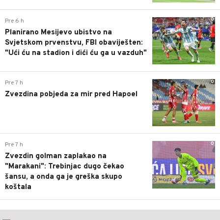
0
Pre 6 h
Planirano Mesijevo ubistvo na
Svjetskom prvenstvu, FBI obaviješten:
"Ući ću na stadion i dići ću ga u vazduh"
0
Pre 7 h
Zvezdina pobjeda za mir pred Hapoel
0
Pre 7 h
Zvezdin golman zaplakao na
"Marakani": Trebinjac dugo čekao
šansu, a onda ga je greška skupo
koštala