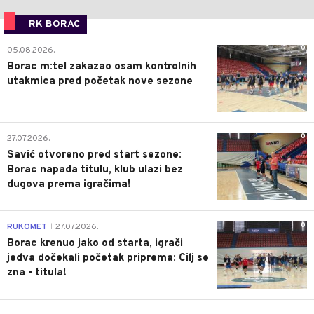
RK BORAC
0
05.08.2026.
Borac m:tel zakazao osam kontrolnih
utakmica pred početak nove sezone
0
27.07.2026.
Savić otvoreno pred start sezone:
Borac napada titulu, klub ulazi bez
dugova prema igračima!
0
RUKOMET
27.07.2026.
|
Borac krenuo jako od starta, igrači
jedva dočekali početak priprema: Cilj se
zna - titula!