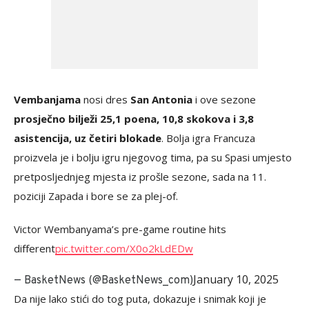
Vembanjama
nosi dres
San Antonia
i ove sezone
prosječno bilježi 25,1 poena, 10,8 skokova i 3,8
asistencija, uz četiri blokade
. Bolja igra Francuza
proizvela je i bolju igru njegovog tima, pa su Spasi umjesto
pretposljednjeg mjesta iz prošle sezone, sada na 11.
poziciji Zapada i bore se za plej-of.
Victor Wembanyama’s pre-game routine hits
different
pic.twitter.com/X0o2kLdEDw
January 10, 2025
— BasketNews (@BasketNews_com)
Da nije lako stići do tog puta, dokazuje i snimak koji je