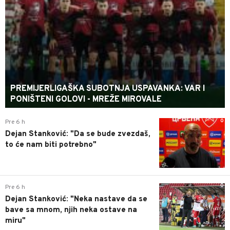
PREMIJERLIGAŠKA SUBOTNJA USPAVANKA: VAR I
PONIŠTENI GOLOVI - MREŽE MIROVALE
0
Pre 6 h
Dejan Stanković: "Da se bude zvezdaš,
to će nam biti potrebno"
0
Pre 6 h
Dejan Stanković: "Neka nastave da se
bave sa mnom, njih neka ostave na
miru"