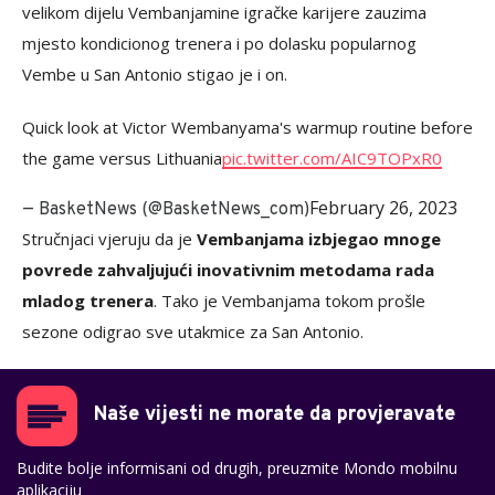
velikom dijelu Vembanjamine igračke karijere zauzima
mjesto kondicionog trenera i po dolasku popularnog
Vembe u San Antonio stigao je i on.
Quick look at Victor Wembanyama's warmup routine before
the game versus Lithuania
pic.twitter.com/AIC9TOPxR0
February 26, 2023
— BasketNews (@BasketNews_com)
Stručnjaci vjeruju da je
Vembanjama izbjegao mnoge
povrede zahvaljujući inovativnim metodama rada
mladog trenera
. Tako je Vembanjama tokom prošle
sezone odigrao sve utakmice za San Antonio.
Naše vijesti ne morate da provjeravate
Budite bolje informisani od drugih, preuzmite Mondo mobilnu
aplikaciju