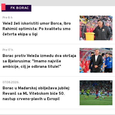
FK BORAC
0
Pre 8 h
Velež želi iskoristiti umor Borca, Ibro
Rahimić optimista: Po kvalitetu smo
četvrta ekipa u ligi
0
Pre 17 h
Borac protiv Veleža između dva okršaja
sa Bjelorusima: "Imamo najviše
ambicije, cilj je odbrana titule!"
0
07.08.2026.
Borac u Mađarskoj obilježava jubilej:
Revanš sa ML Vitebskom biće 50.
nastup crveno-plavih u Evropi!