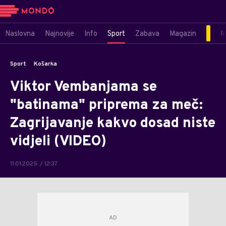
Naslovna
Najnovije
Info
Sport
Zabava
Magazin
M
Sport
Košarka
Viktor Vembanjama se
"batinama" priprema za meč:
Zagrijavanje kakvo dosad niste
vidjeli (VIDEO)
11.01.2025. / 12:37