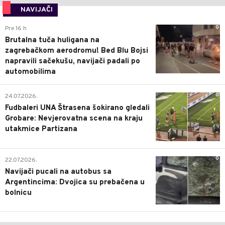
NAVIJAČI
0
Pre 16 h
Brutalna tuča huligana na
zagrebačkom aerodromu! Bed Blu Bojsi
napravili sačekušu, navijači padali po
automobilima
0
24.07.2026.
Fudbaleri UNA Štrasena šokirano gledali
Grobare: Nevjerovatna scena na kraju
utakmice Partizana
0
22.07.2026.
Navijači pucali na autobus sa
Argentincima: Dvojica su prebačena u
bolnicu