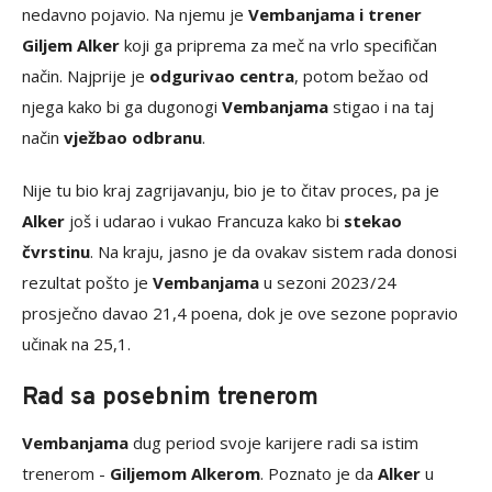
nedavno pojavio. Na njemu je
Vembanjama i trener
Giljem Alker
koji ga priprema za meč na vrlo specifičan
način. Najprije je
odgurivao centra
, potom bežao od
njega kako bi ga dugonogi
Vembanjama
stigao i na taj
način
vježbao odbranu
.
Nije tu bio kraj zagrijavanju, bio je to čitav proces, pa je
Alker
još i udarao i vukao Francuza kako bi
stekao
čvrstinu
. Na kraju, jasno je da ovakav sistem rada donosi
rezultat pošto je
Vembanjama
u sezoni 2023/24
prosječno davao 21,4 poena, dok je ove sezone popravio
učinak na 25,1.
Rad sa posebnim trenerom
Vembanjama
dug period svoje karijere radi sa istim
trenerom -
Giljemom Alkerom
. Poznato je da
Alker
u