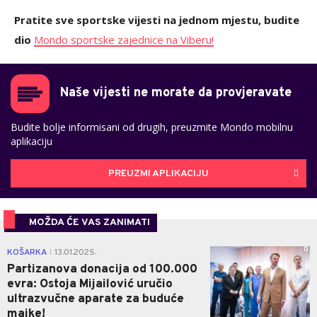
Pratite sve sportske vijesti na jednom mjestu, budite
dio
Mondo sportske zajednice na Viberu!
Naše vijesti ne morate da provjeravate
Budite bolje informisani od drugih, preuzmite Mondo mobilnu
aplikaciju
PREUZMI APLIKACIJU
MOŽDA ĆE VAS ZANIMATI
0
KOŠARKA
13.01.2025.
|
Partizanova donacija od 100.000
evra: Ostoja Mijailović uručio
ultrazvučne aparate za buduće
majke!