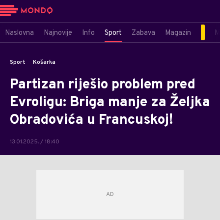
Naslovna
Najnovije
Info
Sport
Zabava
Magazin
M
Sport
Košarka
Partizan riješio problem pred
Evroligu: Briga manje za Željka
Obradovića u Francuskoj!
13.01.2025. / 18:40