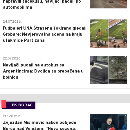
napravili sačekušu, navijači padali po
automobilima
0
24.07.2026.
Fudbaleri UNA Štrasena šokirano gledali
Grobare: Nevjerovatna scena na kraju
utakmice Partizana
0
22.07.2026.
Navijači pucali na autobus sa
Argentincima: Dvojica su prebačena u
bolnicu
FK BORAC
0
Pre 26 min
Zvjezdan Misimović nakon pobjede
Borca nad Veležom: “Nova sezona,