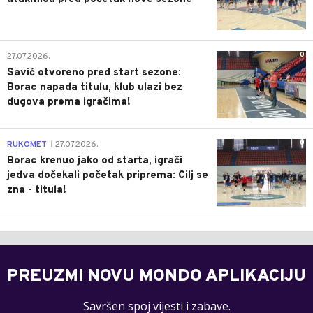
0
27.07.2026.
Savić otvoreno pred start sezone:
Borac napada titulu, klub ulazi bez
dugova prema igračima!
0
RUKOMET
27.07.2026.
|
Borac krenuo jako od starta, igrači
jedva dočekali početak priprema: Cilj se
zna - titula!
PREUZMI NOVU MONDO APLIKACIJU
Savršen spoj vijesti i zabave.