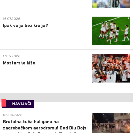
2
15.07.2026.
Ipak valja bez kralja?
0
17.05.2026.
Mostarske kiše
NAVIJAČI
0
08.08.2026.
Brutalna tuča huligana na
zagrebačkom aerodromu! Bed Blu Bojsi