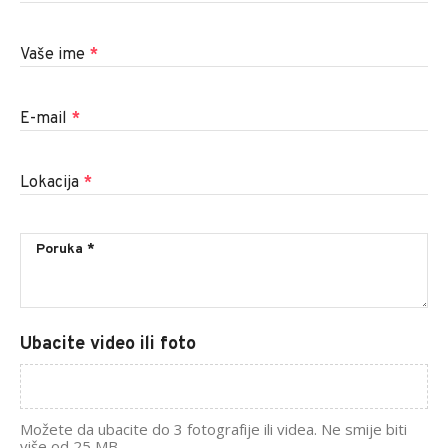
Vaše ime
*
E-mail
*
Lokacija
*
Ubacite video ili foto
Možete da ubacite do 3 fotografije ili videa. Ne smije biti
više od 25 MB.