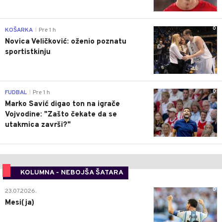
0
KOŠARKA
Pre 1 h
|
Novica Veličković: oženio poznatu
sportistkinju
0
FUDBAL
Pre 1 h
|
Marko Savić digao ton na igrače
Vojvodine: "Zašto čekate da se
utakmica završi?"
KOLUMNA - NEBOJŠA ŠATARA
0
23.07.2026.
Mesi(ja)