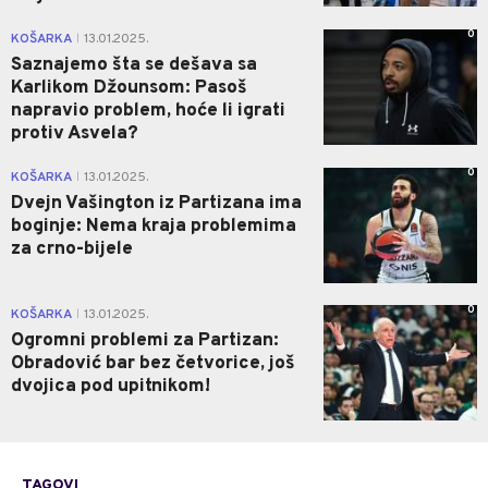
0
KOŠARKA
13.01.2025.
|
Saznajemo šta se dešava sa
Karlikom Džounsom: Pasoš
napravio problem, hoće li igrati
protiv Asvela?
0
KOŠARKA
13.01.2025.
|
Dvejn Vašington iz Partizana ima
boginje: Nema kraja problemima
za crno-bijele
0
KOŠARKA
13.01.2025.
|
Ogromni problemi za Partizan:
Obradović bar bez četvorice, još
dvojica pod upitnikom!
TAGOVI