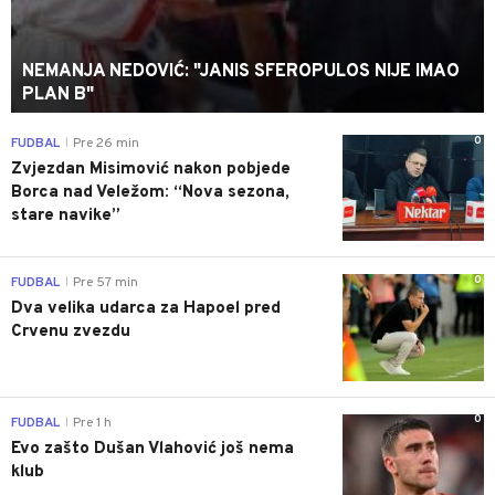
NEMANJA NEDOVIĆ: "JANIS SFEROPULOS NIJE IMAO
PLAN B"
0
FUDBAL
Pre 26 min
|
Zvjezdan Misimović nakon pobjede
Borca nad Veležom: “Nova sezona,
stare navike”
0
FUDBAL
Pre 57 min
|
Dva velika udarca za Hapoel pred
Crvenu zvezdu
0
FUDBAL
Pre 1 h
|
Evo zašto Dušan Vlahović još nema
klub