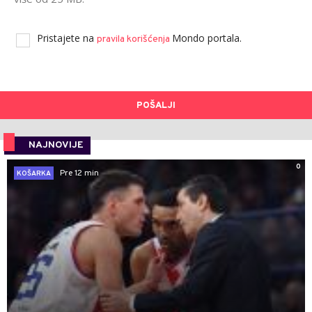
Pristajete na
Mondo portala.
pravila korišćenja
POŠALJI
NAJNOVIJE
0
Pre 12 min
KOŠARKA