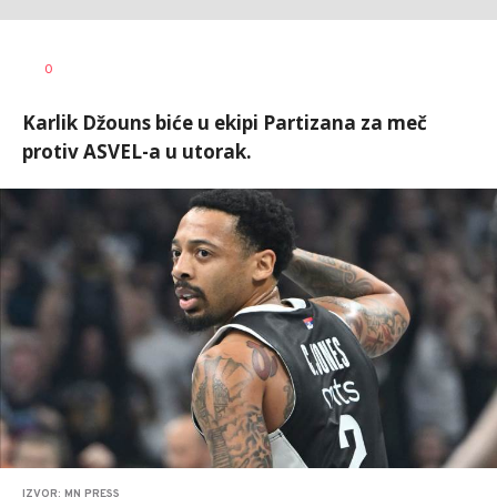
Dragan
AUTOR
0
Šutvić
Karlik Džouns biće u ekipi Partizana za meč
protiv ASVEL-a u utorak.
IZVOR: MN PRESS