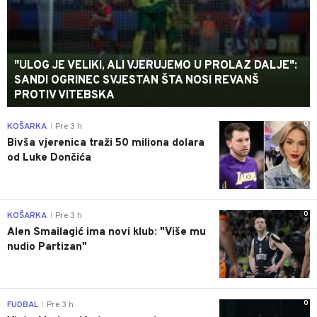
"ULOG JE VELIKI, ALI VJERUJEMO U PROLAZ DALJE":
SANDI OGRINEC SVJESTAN ŠTA NOSI REVANŠ
PROTIV VITEBSKA
0
KOŠARKA
Pre 3 h
|
Bivša vjerenica traži 50 miliona dolara
od Luke Dončića
0
KOŠARKA
Pre 3 h
|
Alen Smailagić ima novi klub: "Više mu
nudio Partizan"
0
FUDBAL
Pre 3 h
|