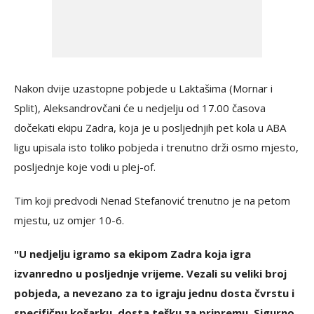
Nakon dvije uzastopne pobjede u Laktašima (Mornar i
Split), Aleksandrovčani će u nedjelju od 17.00 časova
dočekati ekipu Zadra, koja je u posljednjih pet kola u ABA
ligu upisala isto toliko pobjeda i trenutno drži osmo mjesto,
posljednje koje vodi u plej-of.
Tim koji predvodi Nenad Stefanović trenutno je na petom
mjestu, uz omjer 10-6.
"U nedjelju igramo sa ekipom Zadra koja igra
izvanredno u posljednje vrijeme. Vezali su veliki broj
pobjeda, a nevezano za to igraju jednu dosta čvrstu i
specifičnu košarku, dosta tešku za pripremu. Sigurno