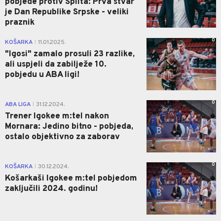
pobjede protiv Splita: Prva stvar
je Dan Republike Srpske - veliki
praznik
0
KOŠARKA
11.01.2025.
|
"Igosi" zamalo prosuli 23 razlike,
ali uspjeli da zabilježe 10.
pobjedu u ABA ligi!
0
ABA LIGA
31.12.2024.
|
Trener Igokee m:tel nakon
Mornara: Jedino bitno - pobjeda,
ostalo objektivno za zaborav
0
KOŠARKA
30.12.2024.
|
Košarkaši Igokee m:tel pobjedom
zaključili 2024. godinu!