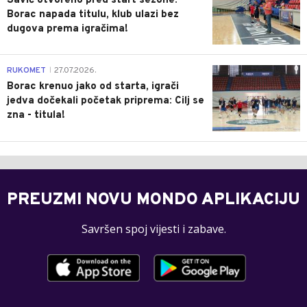
Savić otvoreno pred start sezone:
Borac napada titulu, klub ulazi bez
dugova prema igračima!
0
RUKOMET
27.07.2026.
|
Borac krenuo jako od starta, igrači
jedva dočekali početak priprema: Cilj se
zna - titula!
PREUZMI NOVU MONDO APLIKACIJU
Savršen spoj vijesti i zabave.