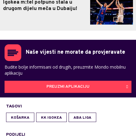
Igokea m:tel potpuno stala u
drugom dijelu meča u Dubaiju!
Naše vijesti ne morate da provjeravate
Budite bolje informisani od drugih, preuzmite Mondo mobilnu
aplikaciju
PREUZMI APLIKACIJU
TAGOVI
KOŠARKA
KK IGOKEA
ABA LIGA
PODIJELI