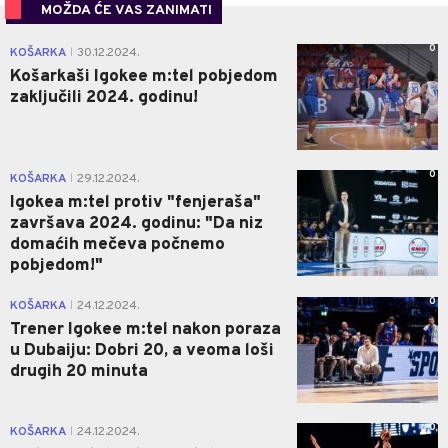
MOŽDA ĆE VAS ZANIMATI
0
KOŠARKA
30.12.2024.
|
Košarkaši Igokee m:tel pobjedom
zaključili 2024. godinu!
0
KOŠARKA
29.12.2024.
|
Igokea m:tel protiv "fenjeraša"
završava 2024. godinu: "Da niz
domaćih mečeva počnemo
pobjedom!"
0
KOŠARKA
24.12.2024.
|
Trener Igokee m:tel nakon poraza
u Dubaiju: Dobri 20, a veoma loši
drugih 20 minuta
0
KOŠARKA
24.12.2024.
|