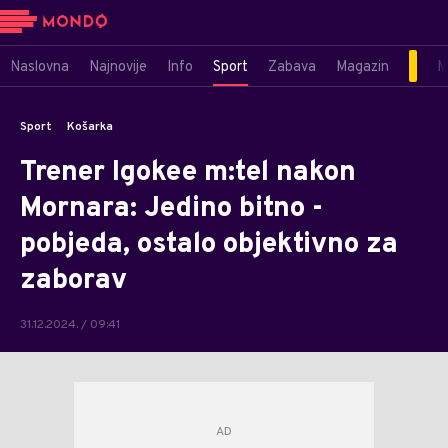
Naslovna
Najnovije
Info
Sport
Zabava
Magazin
M
Sport
Košarka
Trener Igokee m:tel nakon
Mornara: Jedino bitno -
pobjeda, ostalo objektivno za
zaborav
31.12.2024. / 09:41