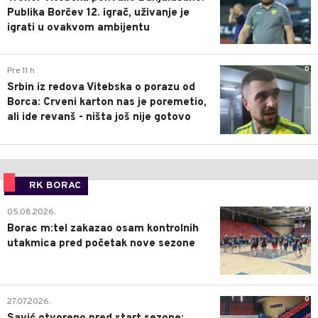
Publika Borčev 12. igrač, uživanje je
igrati u ovakvom ambijentu
0
Pre 11 h
Srbin iz redova Vitebska o porazu od
Borca: Crveni karton nas je poremetio,
ali ide revanš - ništa još nije gotovo
RK BORAC
0
05.08.2026.
Borac m:tel zakazao osam kontrolnih
utakmica pred početak nove sezone
0
27.07.2026.