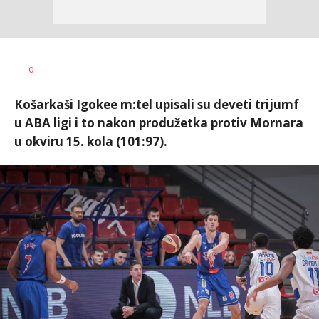
Nebojša
AUTOR
0
Šatara
Košarkaši Igokee m:tel upisali su deveti trijumf
u ABA ligi i to nakon produžetka protiv Mornara
u okviru 15. kola (101:97).