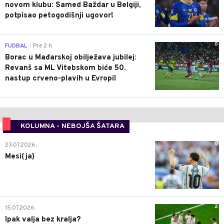
novom klubu: Samed Baždar u Belgiji,
potpisao petogodišnji ugovor!
0
FUDBAL
Pre 2 h
|
Borac u Mađarskoj obilježava jubilej:
Revanš sa ML Vitebskom biće 50.
nastup crveno-plavih u Evropi!
KOLUMNA - NEBOJŠA ŠATARA
0
23.07.2026.
Mesi(ja)
2
15.07.2026.
Ipak valja bez kralja?