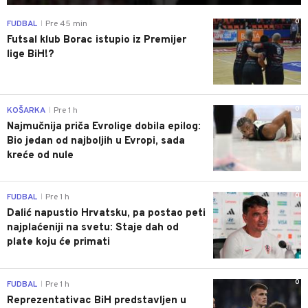
0
FUDBAL
Pre 45 min
|
Futsal klub Borac istupio iz Premijer
lige BiH!?
0
KOŠARKA
Pre 1 h
|
Najmučnija priča Evrolige dobila epilog:
Bio jedan od najboljih u Evropi, sada
kreće od nule
0
FUDBAL
Pre 1 h
|
Dalić napustio Hrvatsku, pa postao peti
najplaćeniji na svetu: Staje dah od
plate koju će primati
0
FUDBAL
Pre 1 h
|
Reprezentativac BiH predstavljen u