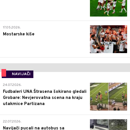
0
17.05.2026.
Mostarske kiše
NAVIJAČI
0
24.07.2026.
Fudbaleri UNA Štrasena šokirano gledali
Grobare: Nevjerovatna scena na kraju
utakmice Partizana
0
22.07.2026.
Navijači pucali na autobus sa