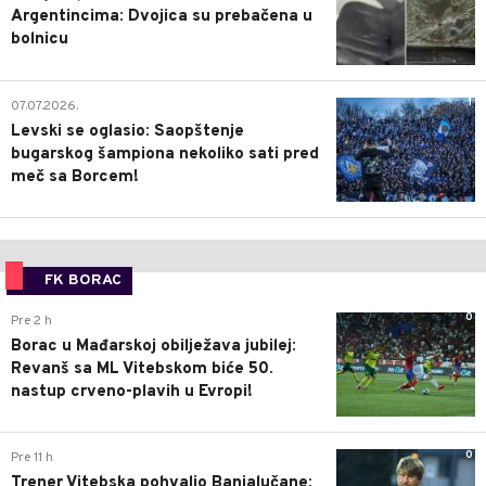
Argentincima: Dvojica su prebačena u
bolnicu
1
07.07.2026.
Levski se oglasio: Saopštenje
bugarskog šampiona nekoliko sati pred
meč sa Borcem!
FK BORAC
0
Pre 2 h
Borac u Mađarskoj obilježava jubilej:
Revanš sa ML Vitebskom biće 50.
nastup crveno-plavih u Evropi!
0
Pre 11 h
Trener Vitebska pohvalio Banjalučane: