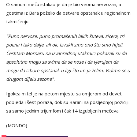
O samom meču istakao je da je bio veoma nervozan, a
gostima iz Bara poželio da ostvare opstanak u regionalnom
takmičenju.
"Puno nervoze, puno promašenih lakih šuteva, zicera, tri
poena i tako dalje, ali ok, izvukli smo ono što smo htjeli.
Čestitam Mornaru na izvanrednoj utakmici pokazali su da
apsolutno mogu sa svima da se nose i da vjerujem da
mogu da izbore opstanak u ligi što im ja želim. Vidimo se u
drugom dijelu sezone".
Igokea m:tel je na petom mjestu sa omjerom od devet
pobjeda i šest poraza, dok su Barani na posljednjoj poziciji
sa samo jednim trijumfom i čak 14 izgubljenih mečeva.
(MONDO)