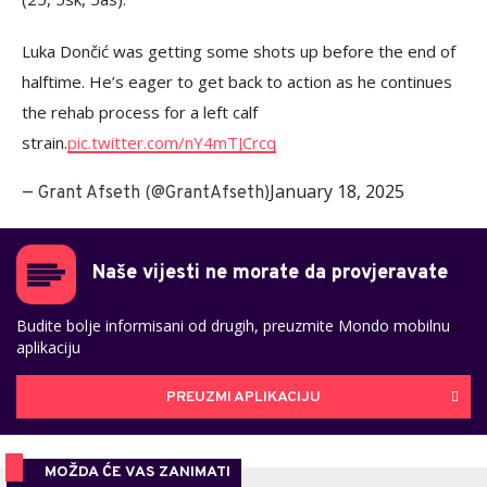
Luka Dončić was getting some shots up before the end of
halftime. He’s eager to get back to action as he continues
the rehab process for a left calf
strain.
pic.twitter.com/nY4mTJCrcq
January 18, 2025
— Grant Afseth (@GrantAfseth)
Naše vijesti ne morate da provjeravate
Budite bolje informisani od drugih, preuzmite Mondo mobilnu
aplikaciju
PREUZMI APLIKACIJU
MOŽDA ĆE VAS ZANIMATI