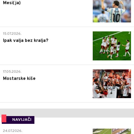
Mesi(ja)
2
15.07.2026.
Ipak valja bez kralja?
0
17.05.2026.
Mostarske kiše
NAVIJAČI
0
24.07.2026.