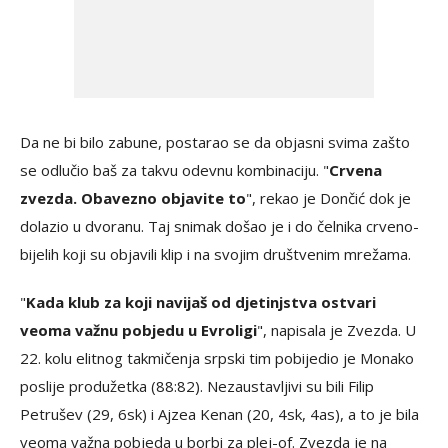
Da ne bi bilo zabune, postarao se da objasni svima zašto
se odlučio baš za takvu odevnu kombinaciju. "
Crvena
zvezda. Obavezno objavite to
", rekao je Dončić dok je
dolazio u dvoranu. Taj snimak došao je i do čelnika crveno-
bijelih koji su objavili klip i na svojim društvenim mrežama.
"
Kada klub za koji navijaš od djetinjstva ostvari
veoma važnu pobjedu u Evroligi
", napisala je Zvezda. U
22. kolu elitnog takmičenja srpski tim pobijedio je Monako
poslije produžetka (88:82). Nezaustavljivi su bili Filip
Petrušev (29, 6sk) i Ajzea Kenan (20, 4sk, 4as), a to je bila
veoma važna pobjeda u borbi za plej-of. Zvezda je na