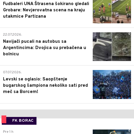
Fudbaleri UNA Štrasena šokirano gledali
Grobare: Nevjerovatna scena na kraju
utakmice Partizana
0
22.07.2026.
Navijači pucali na autobus sa
Argentincima: Dvojica su prebačena u
bolnicu
1
07.07.2026.
Levski se oglasio: Saopštenje
bugarskog šampiona nekoliko sati pred
meč sa Borcem!
FK BORAC
0
Pre 1 h