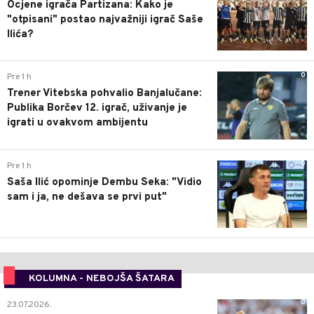
Ocjene igrača Partizana: Kako je
"otpisani" postao najvažniji igrač Saše
Ilića?
0
Pre 1 h
Trener Vitebska pohvalio Banjalučane:
Publika Borčev 12. igrač, uživanje je
igrati u ovakvom ambijentu
0
Pre 1 h
Saša Ilić opominje Dembu Seka: "Vidio
sam i ja, ne dešava se prvi put"
KOLUMNA - NEBOJŠA ŠATARA
0
23.07.2026.