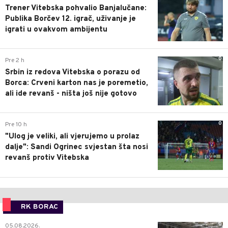
Trener Vitebska pohvalio Banjalučane:
Publika Borčev 12. igrač, uživanje je
igrati u ovakvom ambijentu
0
Pre 2 h
Srbin iz redova Vitebska o porazu od
Borca: Crveni karton nas je poremetio,
ali ide revanš - ništa još nije gotovo
0
Pre 10 h
"Ulog je veliki, ali vjerujemo u prolaz
dalje": Sandi Ogrinec svjestan šta nosi
revanš protiv Vitebska
RK BORAC
0
05.08.2026.