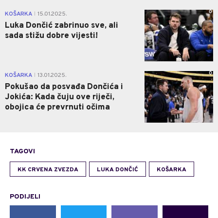
0
KOŠARKA
15.01.2025.
|
Luka Dončić zabrinuo sve, ali
sada stižu dobre vijesti!
0
KOŠARKA
13.01.2025.
|
Pokušao da posvađa Dončića i
Jokića: Kada čuju ove riječi,
obojica će prevrnuti očima
TAGOVI
KK CRVENA ZVEZDA
LUKA DONČIĆ
KOŠARKA
PODIJELI