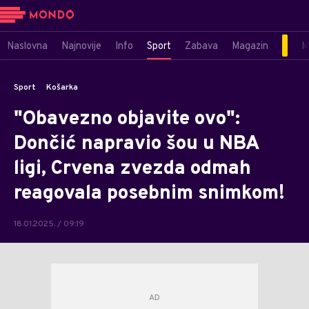
Naslovna
Najnovije
Info
Sport
Zabava
Magazin
M
Sport
Košarka
"Obavezno objavite ovo":
Dončić napravio šou u NBA
ligi, Crvena zvezda odmah
reagovala posebnim snimkom!
18.01.2025. / 09:19