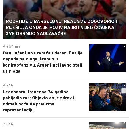
RODRI IDE U BARSELONU: REAL SVE DOGOVORIO I
RIJEŠIO, A ONDA JE POZIV NAJBITNIJEG ČOVJEKA
SVE OBRNUO NAGLAVAČKE
0
Pre 57 min
Đani Infantino uzvraća udarac: Poslije
napada na njega, krenuo u
kontraofanzivu, Argentinci javno stali
uz njega
0
Pre 1 h
Legendarni trener sa 74 godine
pobijedio rak: Objavio da je zdrav i
odmah hoće da preuzme
reprezentaciju
0
Pre 1 h