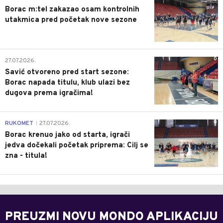
Borac m:tel zakazao osam kontrolnih
utakmica pred početak nove sezone
0
27.07.2026.
Savić otvoreno pred start sezone:
Borac napada titulu, klub ulazi bez
dugova prema igračima!
0
RUKOMET
27.07.2026.
|
Borac krenuo jako od starta, igrači
jedva dočekali početak priprema: Cilj se
zna - titula!
PREUZMI NOVU MONDO APLIKACIJU