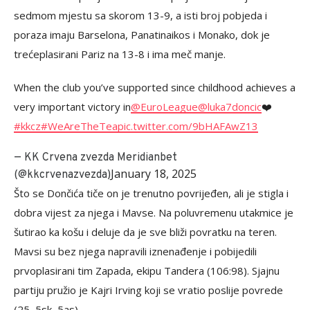
sedmom mjestu sa skorom 13-9, a isti broj pobjeda i
poraza imaju Barselona, Panatinaikos i Monako, dok je
trećeplasirani Pariz na 13-8 i ima meč manje.
When the club you’ve supported since childhood achieves a
very important victory in
@EuroLeague
@luka7doncic
❤️
#kkcz
#WeAreTheTea
pic.twitter.com/9bHAFAwZ13
— KK Crvena zvezda Meridianbet
January 18, 2025
(@kkcrvenazvezda)
Što se Dončića tiče on je trenutno povrijeđen, ali je stigla i
dobra vijest za njega i Mavse. Na poluvremenu utakmice je
šutirao ka košu i deluje da je sve bliži povratku na teren.
Mavsi su bez njega napravili iznenađenje i pobijedili
prvoplasirani tim Zapada, ekipu Tandera (106:98). Sjajnu
partiju pružio je Kajri Irving koji se vratio poslije povrede
(25, 5sk, 5as).