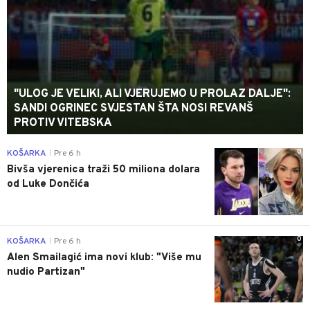
"ULOG JE VELIKI, ALI VJERUJEMO U PROLAZ DALJE":
SANDI OGRINEC SVJESTAN ŠTA NOSI REVANŠ
PROTIV VITEBSKA
0
KOŠARKA
Pre 6 h
|
Bivša vjerenica traži 50 miliona dolara
od Luke Dončića
0
KOŠARKA
Pre 6 h
|
Alen Smailagić ima novi klub: "Više mu
nudio Partizan"