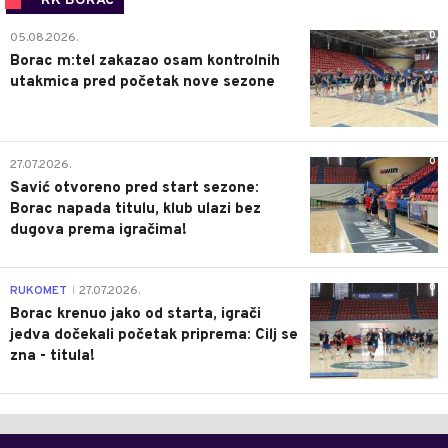
RK BORAC
0
05.08.2026.
Borac m:tel zakazao osam kontrolnih
utakmica pred početak nove sezone
0
27.07.2026.
Savić otvoreno pred start sezone:
Borac napada titulu, klub ulazi bez
dugova prema igračima!
0
RUKOMET
27.07.2026.
|
Borac krenuo jako od starta, igrači
jedva dočekali početak priprema: Cilj se
zna - titula!