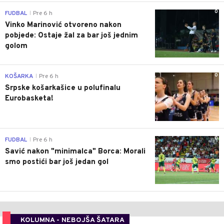
0
FUDBAL
Pre 6 h
|
Vinko Marinović otvoreno nakon
pobjede: Ostaje žal za bar još jednim
golom
0
KOŠARKA
Pre 6 h
|
Srpske košarkašice u polufinalu
Eurobasketa!
0
FUDBAL
Pre 6 h
|
Savić nakon "minimalca" Borca: Morali
smo postići bar još jedan gol
KOLUMNA - NEBOJŠA ŠATARA