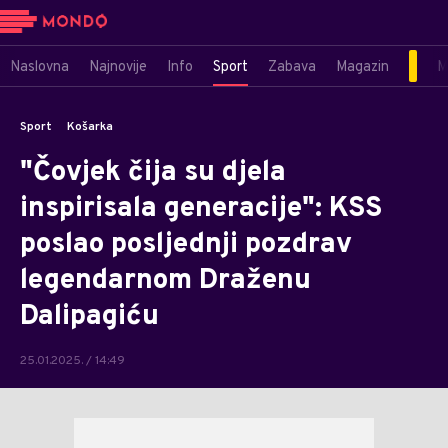
Naslovna
Najnovije
Info
Sport
Zabava
Magazin
M
Sport
Košarka
"Čovjek čija su djela
inspirisala generacije": KSS
poslao posljednji pozdrav
legendarnom Draženu
Dalipagiću
25.01.2025. / 14:49