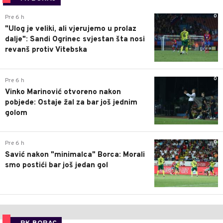
0
Pre 6 h
"Ulog je veliki, ali vjerujemo u prolaz
dalje": Sandi Ogrinec svjestan šta nosi
revanš protiv Vitebska
0
Pre 6 h
Vinko Marinović otvoreno nakon
pobjede: Ostaje žal za bar još jednim
golom
0
Pre 6 h
Savić nakon "minimalca" Borca: Morali
smo postići bar još jedan gol