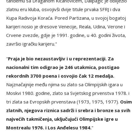
tandemu sa Draganom Kićanovićem, Dalipagić je obilježio
zlatnu eru kluba, osvojivši dvije titule prvaka SFRJ i dva
Kupa Radivoja Koraća. Pored Partizana, u svojoj bogatoj
karijeri nosio je dresove Venecije, Reala, Udina, Verone i
Crvene zvezde, gdje je 1991. godine, u 40. godini života,
završio igračku karijeru."
"
Praja je bio nezaustavljiv i u reprezentaciji. Za
nacionalni tim odigrao je 246 utakmica, postigao
rekordnih 3700 poena i osvojio čak 12 medalja.
Najznačajnije među njima su zlato sa Olimpijskih igara u
Moskvi 1980. godine, zlato sa Svjetskog prvenstva 1978. i
tri zlata sa Evropskih prvenstava (1973, 1975, 1977).
Osim
zlatnih, njegova riznica sadrži i srebra i bronze sa svih
najvećih takmičenja, uključujući Olimpijske igre u
Montrealu 1976. i Los Anđelesu 1984.
"