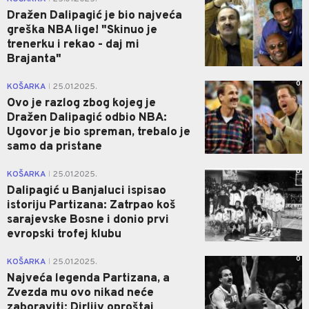
Dražen Dalipagić je bio najveća
greška NBA lige! "Skinuo je
trenerku i rekao - daj mi
Brajanta"
0
KOŠARKA
25.01.2025.
|
Ovo je razlog zbog kojeg je
Dražen Dalipagić odbio NBA:
Ugovor je bio spreman, trebalo je
samo da pristane
0
KOŠARKA
25.01.2025.
|
Dalipagić u Banjaluci ispisao
istoriju Partizana: Zatrpao koš
sarajevske Bosne i donio prvi
evropski trofej klubu
0
KOŠARKA
25.01.2025.
|
Najveća legenda Partizana, a
Zvezda mu ovo nikad neće
zaboraviti: Dirljiv oproštaj