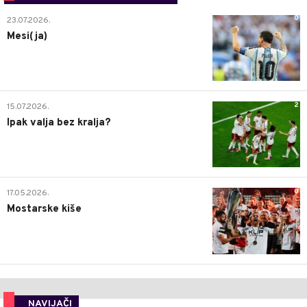
0
23.07.2026.
Mesi(ja)
2
15.07.2026.
Ipak valja bez kralja?
0
17.05.2026.
Mostarske kiše
NAVIJAČI