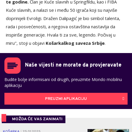
te godine.
Član je Kuće slavnih u Springfildu, kao i FIBA
Kuće slavnih, a nalazi se i među 50 igrača koji su najviše
doprinijeli Evroligi. Dražen Dalipagić je bio simbol talenta,
rada i posvećenosti, a njegova ostavština nastavlja da
inspiriše generacije. Hvala ti za sve, legendo. Počivaj u
miru", stoji u objavi
Košarkaškog saveza Srbije
.
Naše vijesti ne morate da provjeravate
Budite bolje informisani od drugih, preuzmite Mondo mobilnu
aplikaciju
PREUZMI APLIKACIJU
MOŽDA ĆE VAS ZANIMATI
1
KOŠARKA
25.01.2025.
|