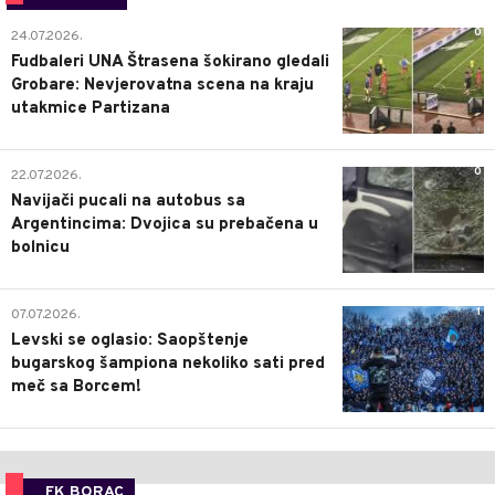
0
24.07.2026.
Fudbaleri UNA Štrasena šokirano gledali
Grobare: Nevjerovatna scena na kraju
utakmice Partizana
0
22.07.2026.
Navijači pucali na autobus sa
Argentincima: Dvojica su prebačena u
bolnicu
1
07.07.2026.
Levski se oglasio: Saopštenje
bugarskog šampiona nekoliko sati pred
meč sa Borcem!
FK BORAC