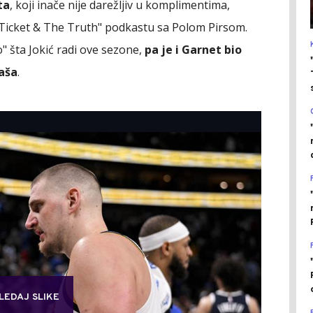
ta
, koji inače nije darežljiv u komplimentima,
"Ticket & The Truth" podkastu sa Polom Pirsom.
" šta Jokić radi ove sezone,
pa je i Garnet bio
kaša
.
LEDAJ SLIKE