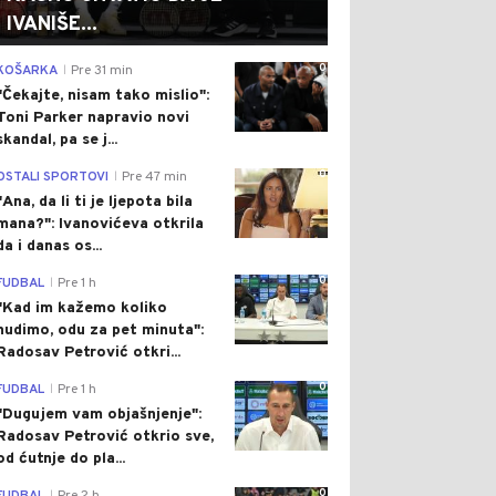
IVANIŠE...
0
KOŠARKA
Pre 31 min
|
"Čekajte, nisam tako mislio":
Toni Parker napravio novi
skandal, pa se j...
0
OSTALI SPORTOVI
Pre 47 min
|
"Ana, da li ti je ljepota bila
mana?": Ivanovićeva otkrila
da i danas os...
0
FUDBAL
Pre 1 h
|
"Kad im kažemo koliko
nudimo, odu za pet minuta":
Radosav Petrović otkri...
0
FUDBAL
Pre 1 h
|
"Dugujem vam objašnjenje":
Radosav Petrović otkrio sve,
od ćutnje do pla...
0
|