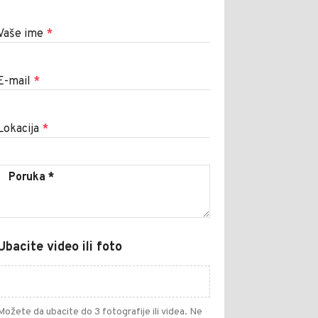
Vaše ime
*
E-mail
*
Lokacija
*
Ubacite video ili foto
Možete da ubacite do 3 fotografije ili videa. Ne