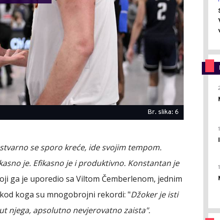
Br. slika: 6
 stvarno se sporo kreće, ide svojim tempom.
fikasno je. Efikasno je i produktivno. Konstantan je
koji ga je uporedio sa Viltom Čemberlenom, jednim
kod koga su mnogobrojni rekordi: "
Džoker je isti
put njega, apsolutno nevjerovatno zaista".