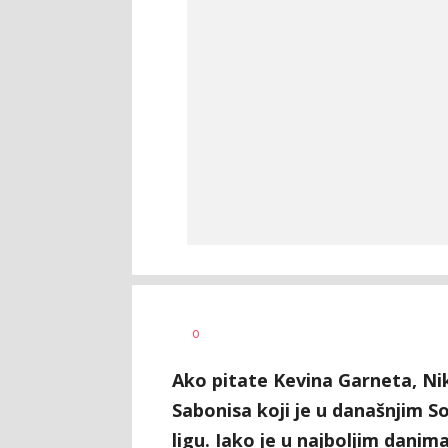
Nebojša
AUTOR
0
Šatara
Ako pitate Kevina Garneta, Nik
Sabonisa koji je u današnjim
ligu. Iako je u najboljim danima