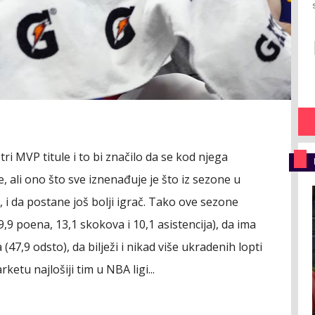
ri MVP titule i to bi značilo da se kod njega
 ali ono što sve iznenađuje je što iz sezone u
 i da postane još bolji igrač. Tako ove sezone
9,9 poena, 13,1 skokova i 10,1 asistencija), da ima
47,9 odsto), da bilježi i nikad više ukradenih lopti
ketu najlošiji tim u NBA ligi...