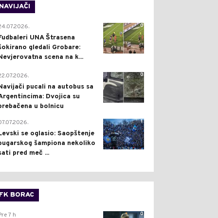
NAVIJAČI
0
24.07.2026.
Fudbaleri UNA Štrasena
šokirano gledali Grobare:
Nevjerovatna scena na k...
0
22.07.2026.
Navijači pucali na autobus sa
Argentincima: Dvojica su
prebačena u bolnicu
1
07.07.2026.
Levski se oglasio: Saopštenje
bugarskog šampiona nekoliko
sati pred meč ...
FK BORAC
0
Pre 7 h