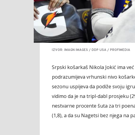
IZVOR: IMAGN IMAGES / DDP USA / PROFIMEDIA
Srpski košarkaš Nikola Jokić ima već t
podrazumijeva vrhunski nivo košarke,
sezonu uspijeva da podiže svoju igru,
vidimo da je na tripl-dabl prosjeku (2
nestvarne procente šuta za tri poena (
(1,8), a da su Nagetsi bez njega na par