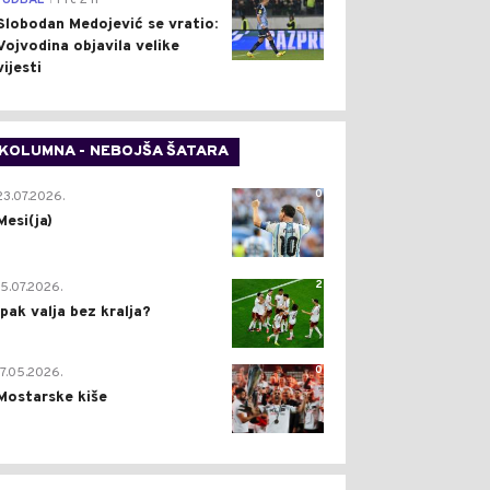
FUDBAL
Pre 2 h
Slobodan Medojević se vratio:
Vojvodina objavila velike
vijesti
KOLUMNA - NEBOJŠA ŠATARA
0
23.07.2026.
Mesi(ja)
2
15.07.2026.
Ipak valja bez kralja?
0
17.05.2026.
Mostarske kiše