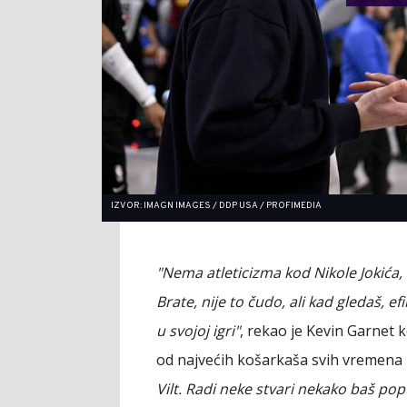
IZVOR: IMAGN IMAGES / DDP USA / PROFIMEDIA
"Nema atleticizma kod Nikole Jokića,
Brate, nije to čudo, ali kad gledaš, e
u svojoj igri"
, rekao je Kevin Garnet 
od najvećih košarkaša svih vremena 
Vilt. Radi neke stvari nekako baš po