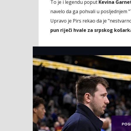
To je i legendu poput
Kevina Garne
navelo da ga pohvali u posljednjem 
Upravo je Pirs rekao da je "nestvarno
pun riječi hvale za srpskog košar
POG