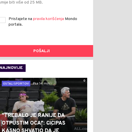
smije biti više od 25 MB.
Pristajete na
pravila korišćenja
Mondo
portala.
POŠALJI
NAJNOVIJE
0
Pre 14 min
OSTALI SPORTOVI
"TREBALO JE RANIJE DA
OTPUSTIM OCA": CICIPAS
KASNO SHVATIO DA JE