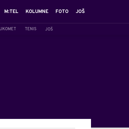
M:TEL
KOLUMNE
FOTO
JOŠ
UKOMET
TENIS
JOŠ