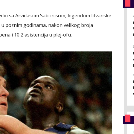
redio sa Arvidasom Sabonisom, legendom litvanske
eć u poznim godinama, nakon velikog broja
ena i 10,2 asistencija u plej-ofu.