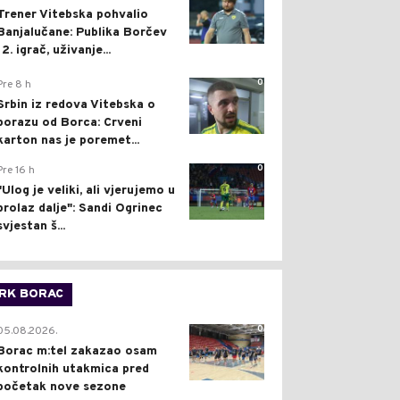
Trener Vitebska pohvalio
Banjalučane: Publika Borčev
12. igrač, uživanje...
0
Pre 8 h
Srbin iz redova Vitebska o
porazu od Borca: Crveni
karton nas je poremet...
0
Pre 16 h
"Ulog je veliki, ali vjerujemo u
prolaz dalje": Sandi Ogrinec
svjestan š...
RK BORAC
0
05.08.2026.
Borac m:tel zakazao osam
kontrolnih utakmica pred
početak nove sezone