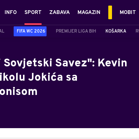
INFO
SPORT
ZABAVA
MAGAZIN
MOBIT
AL
FIFA WC 2026
PREMIJER LIGA BIH
KOŠARKA
R
i Sovjetski Savez": Kevin
ikolu Jokića sa
bonisom