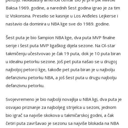
Baksa 1969. godine, a narednih šest godina igrao je za tim
iz Viskonsina. Preselio se kasnije u Los Anđeles Lejkerse i
nastavio da dominira u NBA lige sve do 1989. godine.
Šest puta je bio šampion NBA lige, dva puta MVP finalne
serije i šest puta MVP ligaškog dijela sezone. Na Ol-star
takmičenju učestvovao je čak 19 puta, dok je 10 puta biran
u idealnu petorku sezone. Još pet puta našao se u drugoj
najboljoj petorci lige, takođe pet puta biran je u najbolju
defanzivnu petorku NBA, a još šest puta u drugu najbolju
defanzivnu petorku.
Svojevremeno je bio najbolji novajlija u NBA ligi, dva puta je
osvajao priznanje za najboljeg strijelca u sezoni, jednom
bio igrač sa najviše skokova u takmičarskoj godini, a čak
četiri puta završavao je sezonu sa najviše blokada na NBA