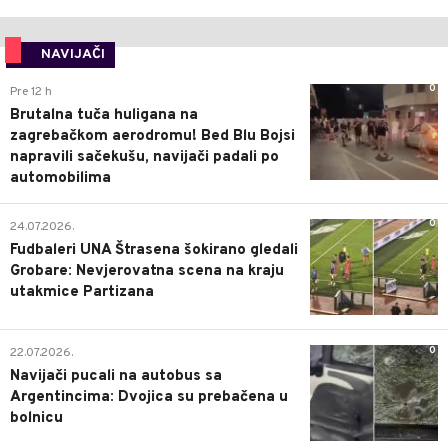
NAVIJAČI
0
Pre 12 h
Brutalna tuča huligana na
zagrebačkom aerodromu! Bed Blu Bojsi
napravili sačekušu, navijači padali po
automobilima
0
24.07.2026.
Fudbaleri UNA Štrasena šokirano gledali
Grobare: Nevjerovatna scena na kraju
utakmice Partizana
0
22.07.2026.
Navijači pucali na autobus sa
Argentincima: Dvojica su prebačena u
bolnicu