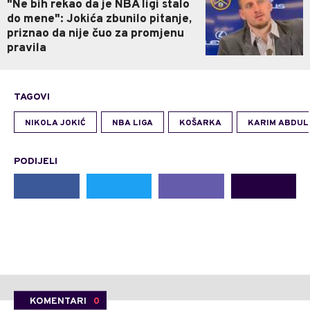
"Ne bih rekao da je NBA ligi stalo
do mene": Jokića zbunilo pitanje,
priznao da nije čuo za promjenu
pravila
TAGOVI
NIKOLA JOKIĆ
NBA LIGA
KOŠARKA
KARIM ABDUL
PODIJELI
KOMENTARI
0