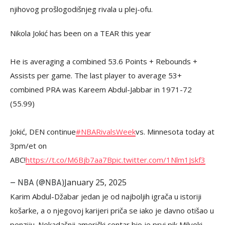
njihovog prošlogodišnjeg rivala u plej-ofu.
Nikola Jokić has been on a TEAR this year
He is averaging a combined 53.6 Points + Rebounds +
Assists per game. The last player to average 53+
combined PRA was Kareem Abdul-Jabbar in 1971-72
(55.99)
Jokić, DEN continue
#NBARivalsWeek
vs. Minnesota today at
3pm/et on
ABC!
https://t.co/M6Bjb7aa7B
pic.twitter.com/1Nlm1Jskf3
January 25, 2025
— NBA (@NBA)
Karim Abdul-Džabar jedan je od najboljih igrača u istoriji
košarke, a o njegovoj karijeri priča se iako je davno otišao u
penziju. Nekadašnji američki centar bio je prvi pik Milvoki