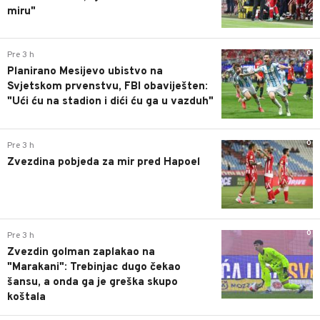
miru"
0
Pre 3 h
Planirano Mesijevo ubistvo na
Svjetskom prvenstvu, FBI obaviješten:
"Ući ću na stadion i dići ću ga u vazduh"
0
Pre 3 h
Zvezdina pobjeda za mir pred Hapoel
0
Pre 3 h
Zvezdin golman zaplakao na
"Marakani": Trebinjac dugo čekao
šansu, a onda ga je greška skupo
koštala