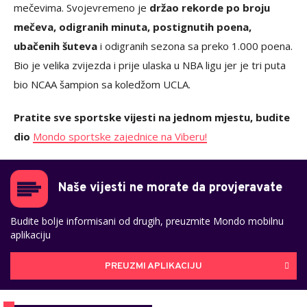
mečevima. Svojevremeno je
držao rekorde po broju
mečeva, odigranih minuta, postignutih poena,
ubačenih šuteva
i odigranih sezona sa preko 1.000 poena.
Bio je velika zvijezda i prije ulaska u NBA ligu jer je tri puta
bio NCAA šampion sa koledžom UCLA.
Pratite sve sportske vijesti na jednom mjestu, budite
dio
Mondo sportske zajednice na Viberu!
Naše vijesti ne morate da provjeravate
Budite bolje informisani od drugih, preuzmite Mondo mobilnu
aplikaciju
PREUZMI APLIKACIJU