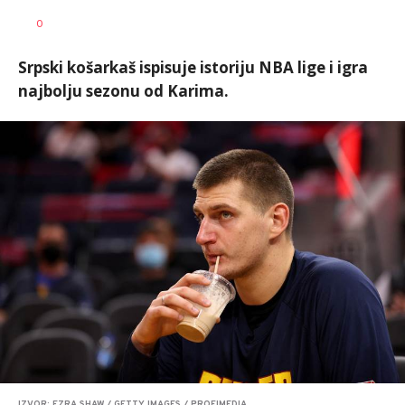
Dragan
AUTOR
0
Šutvić
Srpski košarkaš ispisuje istoriju NBA lige i igra
najbolju sezonu od Karima.
IZVOR: EZRA SHAW / GETTY IMAGES / PROFIMEDIA