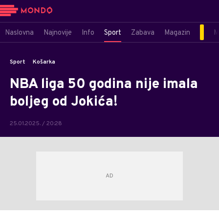
Naslovna
Najnovije
Info
Sport
Zabava
Magazin
M
Sport
Košarka
NBA liga 50 godina nije imala
boljeg od Jokića!
25.01.2025. / 20:28