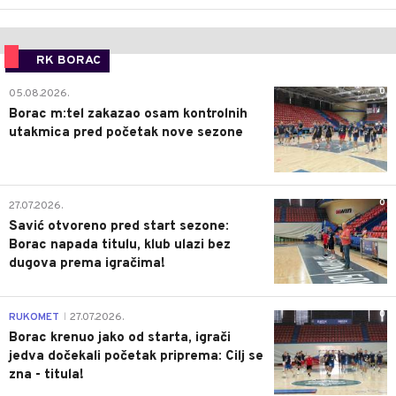
RK BORAC
0
05.08.2026.
Borac m:tel zakazao osam kontrolnih
utakmica pred početak nove sezone
0
27.07.2026.
Savić otvoreno pred start sezone:
Borac napada titulu, klub ulazi bez
dugova prema igračima!
0
RUKOMET
27.07.2026.
|
Borac krenuo jako od starta, igrači
jedva dočekali početak priprema: Cilj se
zna - titula!