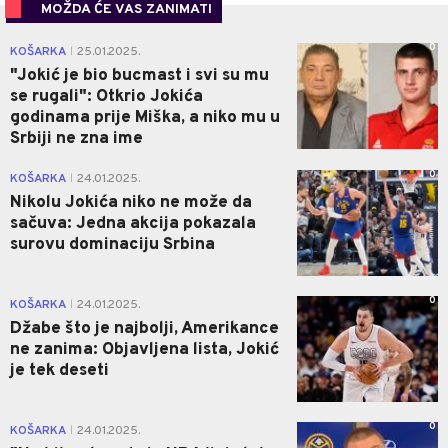
MOŽDA ĆE VAS ZANIMATI
0
KOŠARKA
25.01.2025.
|
"Jokić je bio bucmast i svi su mu
se rugali": Otkrio Jokića
godinama prije Miška, a niko mu u
Srbiji ne zna ime
0
KOŠARKA
24.01.2025.
|
Nikolu Jokića niko ne može da
sačuva: Jedna akcija pokazala
surovu dominaciju Srbina
0
KOŠARKA
24.01.2025.
|
Džabe što je najbolji, Amerikance
ne zanima: Objavljena lista, Jokić
je tek deseti
0
KOŠARKA
24.01.2025.
|