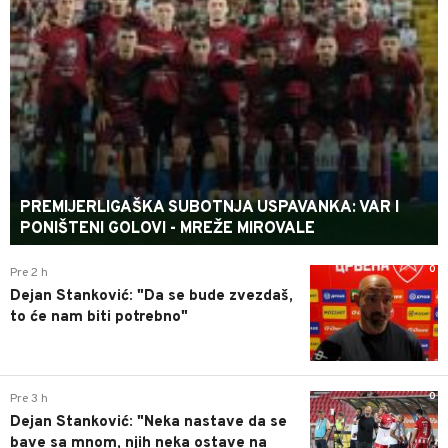
PREMIJERLIGAŠKA SUBOTNJA USPAVANKA: VAR I
PONIŠTENI GOLOVI - MREŽE MIROVALE
0
Pre 2 h
Dejan Stanković: "Da se bude zvezdaš,
to će nam biti potrebno"
0
Pre 3 h
Dejan Stanković: "Neka nastave da se
bave sa mnom, njih neka ostave na