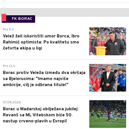
FK BORAC
0
Pre 5 h
Velež želi iskoristiti umor Borca, Ibro
Rahimić optimista: Po kvalitetu smo
četvrta ekipa u ligi
0
Pre 13 h
Borac protiv Veleža između dva okršaja
sa Bjelorusima: "Imamo najviše
ambicije, cilj je odbrana titule!"
0
07.08.2026.
Borac u Mađarskoj obilježava jubilej:
Revanš sa ML Vitebskom biće 50.
nastup crveno-plavih u Evropi!