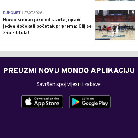
0
RUKOMET
27.07.2026.
|
Borac krenuo jako od starta, igrači
jedva dočekali početak priprema: Cilj se
zna - titula!
PREUZMI NOVU MONDO APLIKACIJU
Savršen spoj vijesti i zabave.