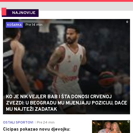
NAJNOVIJE
0
Pre 14 min
KOŠARKA
KO JE NIK VEJLER BAB I ŠTA DONOSI CRVENOJ
ZVEZDI: U BEOGRADU MU MIJENJAJU POZICIJU, DAĆE
MU NAJTEŽI ZADATAK
0
OSTALI SPORTOVI
Pre 24 min
|
Cicipas pokazao novu djevojku: