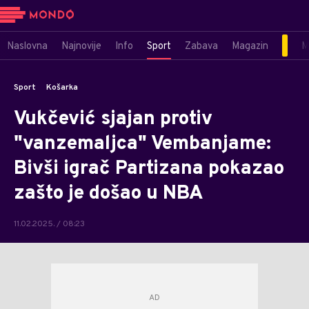
Naslovna
Najnovije
Info
Sport
Zabava
Magazin
M
Sport
Košarka
Vukčević sjajan protiv
"vanzemaljca" Vembanjame:
Bivši igrač Partizana pokazao
zašto je došao u NBA
11.02.2025. / 08:23