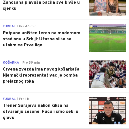
Zanosana plavuša bacila sve bivše u
sjenku
0
FUDBAL
Pre 46 min
|
Potpuno uništen teren na modernom
stadionu u Srbiji: Užasna slika sa
utakmice Prve lige
0
KOŠARKA
Pre 59 min
|
Crvena zvezda ima novog košarkaša:
Njemački reprezentativac je bomba
prelaznog roka
0
FUDBAL
Pre 1 h
|
Trener Sarajeva nakon kiksa na
otvaranju sezone: Pucali smo sebi u
glavu