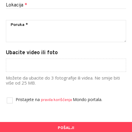
Lokacija
*
Ubacite video ili foto
Možete da ubacite do 3 fotografije ili videa. Ne smije biti
više od 25 MB.
Pristajete na
Mondo portala.
pravila korišćenja
POŠALJI