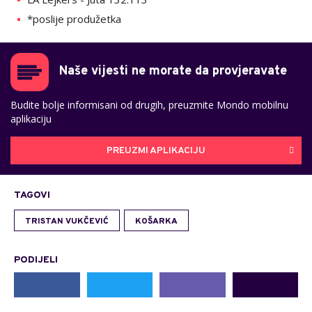
*poslije produžetka
Naše vijesti ne morate da provjeravate
Budite bolje informisani od drugih, preuzmite Mondo mobilnu
aplikaciju
PREUZMI APLIKACIJU
TAGOVI
TRISTAN VUKČEVIĆ
KOŠARKA
PODIJELI