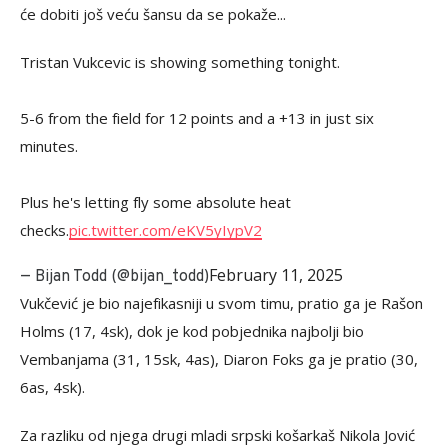
će dobiti još veću šansu da se pokaže...
Tristan Vukcevic is showing something tonight.
5-6 from the field for 12 points and a +13 in just six
minutes.
Plus he's letting fly some absolute heat
checks.
pic.twitter.com/eKV5yIypV2
February 11, 2025
— Bijan Todd (@bijan_todd)
Vukčević je bio najefikasniji u svom timu, pratio ga je Rašon
Holms (17, 4sk), dok je kod pobjednika najbolji bio
Vembanjama (31, 15sk, 4as), Diaron Foks ga je pratio (30,
6as, 4sk).
Za razliku od njega drugi mladi srpski košarkaš Nikola Jović