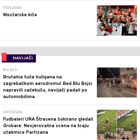
0
17.05.2026.
Mostarske kiše
NAVIJAČI
0
Pre 22 h
Brutalna tuča huligana na
zagrebačkom aerodromu! Bed Blu Bojsi
napravili sačekušu, navijači padali po
automobilima
0
24.07.2026.
Fudbaleri UNA Štrasena šokirano gledali
Grobare: Nevjerovatna scena na kraju
utakmice Partizana