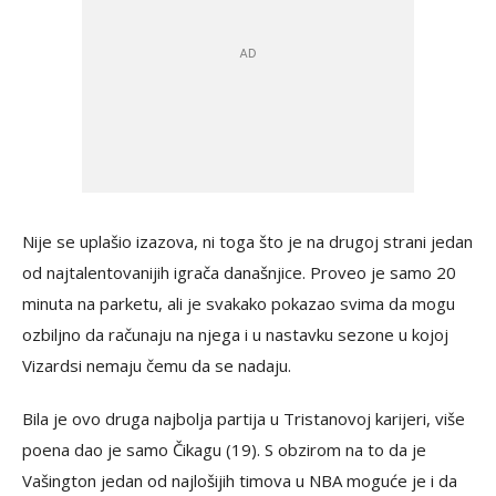
Nije se uplašio izazova, ni toga što je na drugoj strani jedan
od najtalentovanijih igrača današnjice. Proveo je samo 20
minuta na parketu, ali je svakako pokazao svima da mogu
ozbiljno da računaju na njega i u nastavku sezone u kojoj
Vizardsi nemaju čemu da se nadaju.
Bila je ovo druga najbolja partija u Tristanovoj karijeri, više
poena dao je samo Čikagu (19). S obzirom na to da je
Vašington jedan od najlošijih timova u NBA moguće je i da