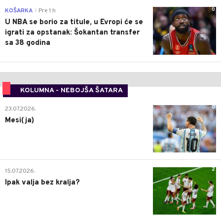
0
KOŠARKA
Pre 1 h
|
U NBA se borio za titule, u Evropi će se
igrati za opstanak: Šokantan transfer
sa 38 godina
KOLUMNA - NEBOJŠA ŠATARA
0
23.07.2026.
Mesi(ja)
2
15.07.2026.
Ipak valja bez kralja?