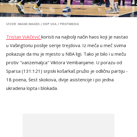
IZVOR: IMAGN IMAGES / DDP USA / PROFIMEDIA
Tristan Vukčević
koristi na najbolji način haos koji je nastao
u Vašingtonu poslije serije trejdova. Iz meča u meč svima
pokazuje da mu je mjesto u NBA ligi. Tako je bilo i u meču
protiv "vanzemaljca" Viktora Vembanjame. U porazu od
Sparsa (131:121) srpski košarkaš pružio je odličnu partiju -
18 poena, šest skokova, dvije asistencije i po jedna
ukradena lopta i blokada.