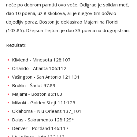
neće po dobrom pamtiti ovo veče. Odigrao je solidan meč,
dao 10 poena, uz 8 skokova, ali je njegov tim doživio
ubjedljiv poraz. Boston je deklasirao Majami na Floridi
(103:85). Džejson Tejtum je dao 33 poena na drugoj strani.
Rezultati:
Klivlend - Minesota 128:107
Orlando - Atlanta 106:112
Vašington - San Antonio 121:131
Bruklin - Šarlot 97:89
Majami - Boston 85:103
Milvoki - Golden Stejt 111:125
Oklahoma - Nju Orleans 137_101
Dalas - Sakramento 128:129*
Denver - Portland 146:117
LA Lejkers - Juta 132:113