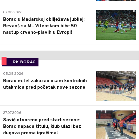
0
07.08.2026.
Borac u Mađarskoj obilježava jubilej:
Revanš sa ML Vitebskom biće 50.
nastup crveno-plavih u Evropi!
RK BORAC
0
05.08.2026.
Borac m:tel zakazao osam kontrolnih
utakmica pred početak nove sezone
0
27.07.2026.
Savić otvoreno pred start sezone:
Borac napada titulu, klub ulazi bez
dugova prema igračima!