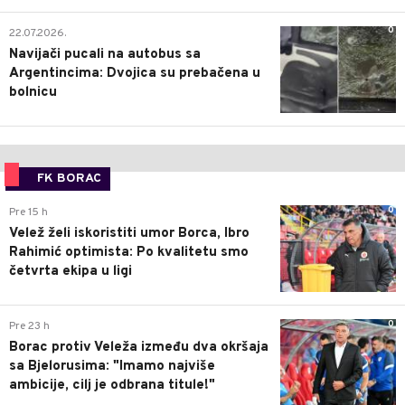
0
22.07.2026.
Navijači pucali na autobus sa
Argentincima: Dvojica su prebačena u
bolnicu
FK BORAC
0
Pre 15 h
Velež želi iskoristiti umor Borca, Ibro
Rahimić optimista: Po kvalitetu smo
četvrta ekipa u ligi
0
Pre 23 h
Borac protiv Veleža između dva okršaja
sa Bjelorusima: "Imamo najviše
ambicije, cilj je odbrana titule!"