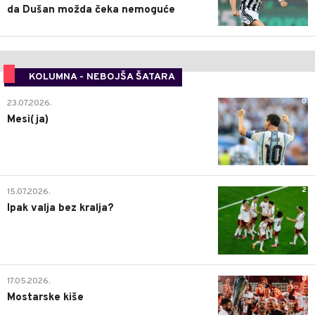
da Dušan možda čeka nemoguće
KOLUMNA - NEBOJŠA ŠATARA
0
23.07.2026.
Mesi(ja)
2
15.07.2026.
Ipak valja bez kralja?
0
17.05.2026.
Mostarske kiše