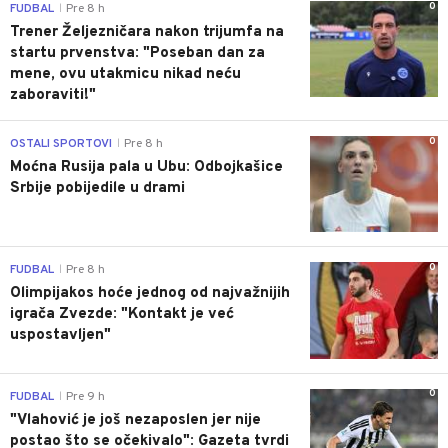
0
FUDBAL
Pre 8 h
|
Trener Željezničara nakon trijumfa na
startu prvenstva: "Poseban dan za
mene, ovu utakmicu nikad neću
zaboraviti!"
0
OSTALI SPORTOVI
Pre 8 h
|
Moćna Rusija pala u Ubu: Odbojkašice
Srbije pobijedile u drami
0
FUDBAL
Pre 8 h
|
Olimpijakos hoće jednog od najvažnijih
igrača Zvezde: "Kontakt je već
uspostavljen"
0
FUDBAL
Pre 9 h
|
"Vlahović je još nezaposlen jer nije
postao što se očekivalo": Gazeta tvrdi