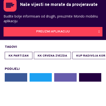
Naše vijesti ne morate da provjeravate
Budite bolje informisani od drugih, preuzmite Mondo mobilnu
aplikaciju
PREUZMI APLIKACIJU
TAGOVI
KK PARTIZAN
KK CRVENA ZVEZDA
KUP RADIVOJA KOR
PODIJELI