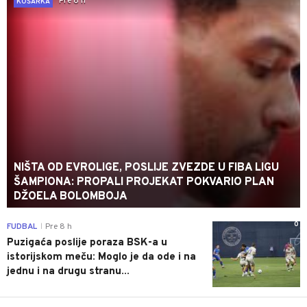
Pre 8 h
KOŠARKA
NIŠTA OD EVROLIGE, POSLIJE ZVEZDE U FIBA LIGU
ŠAMPIONA: PROPALI PROJEKAT POKVARIO PLAN
DŽOELA BOLOMBOJA
0
FUDBAL
Pre 8 h
|
Puzigaća poslije poraza BSK-a u
istorijskom meču: Moglo je da ode i na
jednu i na drugu stranu...