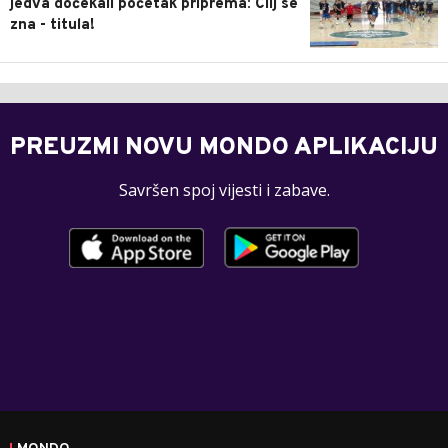
jedva dočekali početak priprema: Cilj se
zna - titula!
PREUZMI NOVU MONDO APLIKACIJU
Savršen spoj vijesti i zabave.