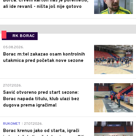
Borca: Crveni karton nas je poremetio,
ali ide revanš - ništa još nije gotovo
RK BORAC
0
05.08.2026.
Borac m:tel zakazao osam kontrolnih
utakmica pred početak nove sezone
0
27.07.2026.
Savić otvoreno pred start sezone:
Borac napada titulu, klub ulazi bez
dugova prema igračima!
0
RUKOMET
27.07.2026.
|
Borac krenuo jako od starta, igrači