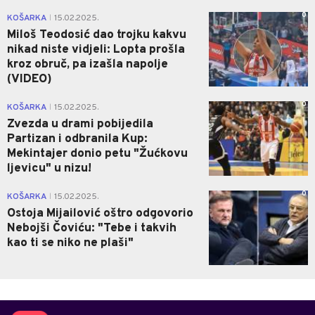
0
KOŠARKA
15.02.2025.
|
Miloš Teodosić dao trojku kakvu
nikad niste vidjeli: Lopta prošla
kroz obruč, pa izašla napolje
(VIDEO)
0
KOŠARKA
15.02.2025.
|
Zvezda u drami pobijedila
Partizan i odbranila Kup:
Mekintajer donio petu "Žućkovu
ljevicu" u nizu!
0
KOŠARKA
15.02.2025.
|
Ostoja Mijailović oštro odgovorio
Nebojši Čoviću: "Tebe i takvih
kao ti se niko ne plaši"