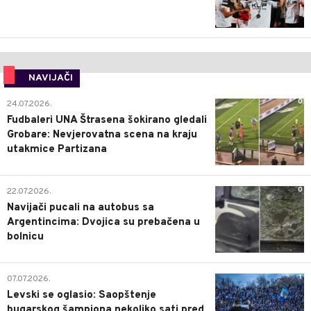
NAVIJAČI
0
24.07.2026.
Fudbaleri UNA Štrasena šokirano gledali
Grobare: Nevjerovatna scena na kraju
utakmice Partizana
0
22.07.2026.
Navijači pucali na autobus sa
Argentincima: Dvojica su prebačena u
bolnicu
1
07.07.2026.
Levski se oglasio: Saopštenje
bugarskog šampiona nekoliko sati pred