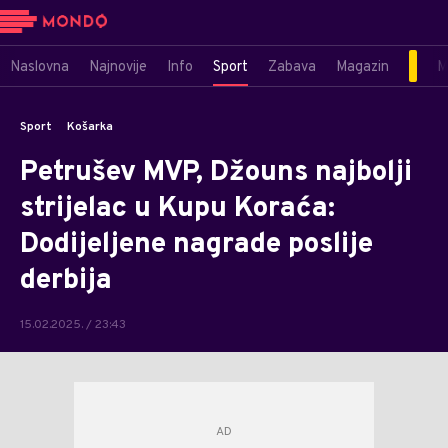
Naslovna
Najnovije
Info
Sport
Zabava
Magazin
M
Sport
Košarka
Petrušev MVP, Džouns najbolji
strijelac u Kupu Koraća:
Dodijeljene nagrade poslije
derbija
15.02.2025. / 23:43