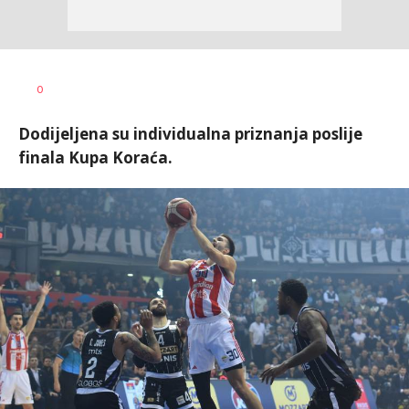
Nebojša
AUTOR
0
Šatara
Dodijeljena su individualna priznanja poslije
finala Kupa Koraća.