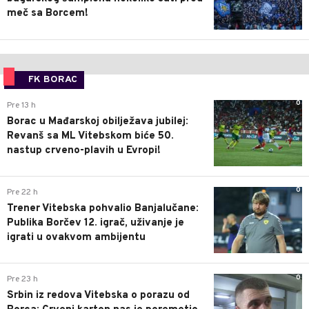
meč sa Borcem!
FK BORAC
0
Pre 13 h
Borac u Mađarskoj obilježava jubilej:
Revanš sa ML Vitebskom biće 50.
nastup crveno-plavih u Evropi!
0
Pre 22 h
Trener Vitebska pohvalio Banjalučane:
Publika Borčev 12. igrač, uživanje je
igrati u ovakvom ambijentu
0
Pre 23 h
Srbin iz redova Vitebska o porazu od