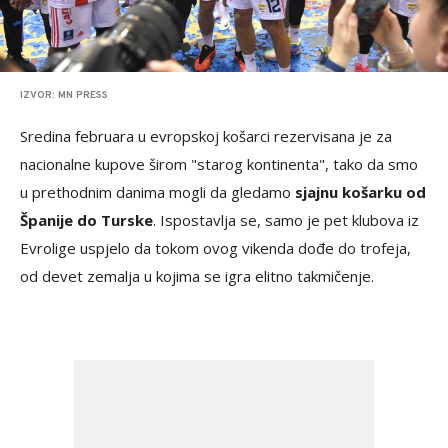
IZVOR: MN PRESS
Sredina februara u evropskoj košarci rezervisana je za
nacionalne kupove širom "starog kontinenta", tako da smo
u prethodnim danima mogli da gledamo
sjajnu košarku od
Španije do Turske
. Ispostavlja se, samo je pet klubova iz
Evrolige uspjelo da tokom ovog vikenda dođe do trofeja,
od devet zemalja u kojima se igra elitno takmičenje.