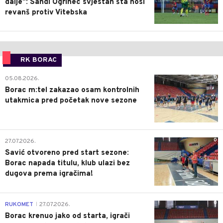
dalje": Sandi Ogrinec svjestan šta nosi
revanš protiv Vitebska
RK BORAC
0
05.08.2026.
Borac m:tel zakazao osam kontrolnih
utakmica pred početak nove sezone
0
27.07.2026.
Savić otvoreno pred start sezone:
Borac napada titulu, klub ulazi bez
dugova prema igračima!
0
RUKOMET
27.07.2026.
|
Borac krenuo jako od starta, igrači