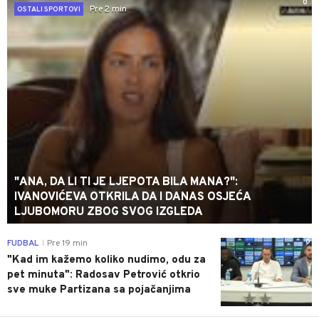
0
Pre 2 min
OSTALI SPORTOVI
"ANA, DA LI TI JE LJEPOTA BILA MANA?":
IVANOVIĆEVA OTKRILA DA I DANAS OSJEĆA
LJUBOMORU ZBOG SVOG IZGLEDA
0
FUDBAL
Pre 19 min
|
"Kad im kažemo koliko nudimo, odu za
pet minuta": Radosav Petrović otkrio
sve muke Partizana sa pojačanjima