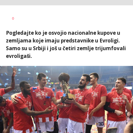
Dragan
AUTOR
0
Šutvić
Pogledajte ko je osvojio nacionalne kupove u
zemljama koje imaju predstavnike u Evroligi.
Samo su u Srbiji i još u četiri zemlje trijumfovali
evroligaši.