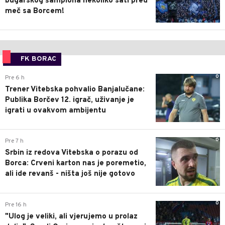
bugarskog šampiona nekoliko sati pred
meč sa Borcem!
FK BORAC
0
Pre 6 h
Trener Vitebska pohvalio Banjalučane:
Publika Borčev 12. igrač, uživanje je
igrati u ovakvom ambijentu
0
Pre 7 h
Srbin iz redova Vitebska o porazu od
Borca: Crveni karton nas je poremetio,
ali ide revanš - ništa još nije gotovo
0
Pre 16 h
"Ulog je veliki, ali vjerujemo u prolaz