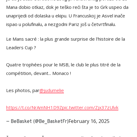
Mana dobio otkaz, dok je teško reći šta je to Grk uspeo da
unaprijedi od dolaska u ekipu. U Francuskoj je Asvel inače
ispao u polufinalu, a nezgodni Pariz još u četvrtfinalu.
Le Mans sacré : la plus grande surprise de l'histoire de la
Leaders Cup ?
Quatre trophées pour le MSB, le club le plus titré de la
compétition, devant... Monaco !
Les photos, par
@judumelie
https://t.co/NrAmNH1D9Z
pic.twitter.com/Zjx37zUlvk
February 16, 2025
— BeBasket (@Be_BasketFr)