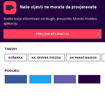
Naše vijesti ne morate da provjeravate
Budite bolje informisani od drugih, preuzmite Mondo mobilnu
aplikaciju
PREUZMI APLIKACIJU
TAGOVI
KOŠARKA
KK CRVENA ZVEZDA
KK PANATINAIKOS
PODIJELI