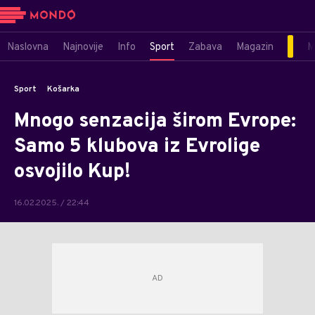
Naslovna
Najnovije
Info
Sport
Zabava
Magazin
M
Sport
Košarka
Mnogo senzacija širom Evrope:
Samo 5 klubova iz Evrolige
osvojilo Kup!
16.02.2025. / 22:44