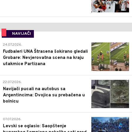
NAVIJAČI
0
24.07.2026.
Fudbaleri UNA Štrasena šokirano gledali
Grobare: Nevjerovatna scena na kraju
utakmice Partizana
0
22.07.2026.
Navijači pucali na autobus sa
Argentincima: Dvojica su prebačena u
bolnicu
1
07.07.2026.
Levski se oglasio: Saopštenje