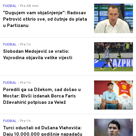
0
FUDBAL
Pre 48 min
|
"Dugujem vam objašnjenje": Radosav
Petrović otkrio sve, od ćutnje do plata
u Partizanu
0
FUDBAL
Pre 1 h
|
Slobodan Medojević se vratio:
Vojvodina objavila velike vijesti
0
FUDBAL
Pre 1 h
|
Poredili ga sa Džekom, sad došao u
Mostar: Bivši izdanak Borca Faris
Dževahirić potpisao za Velež
0
FUDBAL
Pre 1 h
|
Turci odustali od Dušana Vlahovića:
Daju 10.000.000 godišnje napadaču