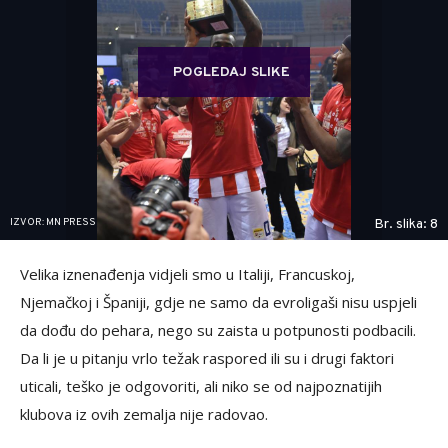
POGLEDAJ SLIKE
IZVOR: MN PRESS
Br. slika: 8
Velika iznenađenja vidjeli smo u Italiji, Francuskoj,
Njemačkoj i Španiji, gdje ne samo da evroligaši nisu uspjeli
da dođu do pehara, nego su zaista u potpunosti podbacili.
Da li je u pitanju vrlo težak raspored ili su i drugi faktori
uticali, teško je odgovoriti, ali niko se od najpoznatijih
klubova iz ovih zemalja nije radovao.