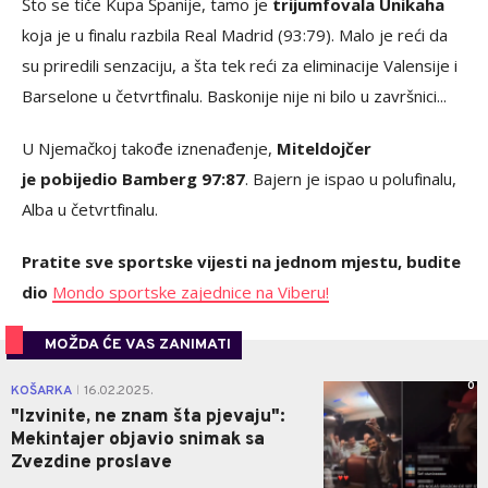
Što se tiče Kupa Španije, tamo je
trijumfovala Unikaha
koja je u finalu razbila Real Madrid (93:79). Malo je reći da
su priredili senzaciju, a šta tek reći za eliminacije Valensije i
Barselone u četvrtfinalu. Baskonije nije ni bilo u završnici...
U Njemačkoj takođe iznenađenje,
Miteldojčer
je pobijedio Bamberg 97:87
. Bajern je ispao u polufinalu,
Alba u četvrtfinalu.
Pratite sve sportske vijesti na jednom mjestu, budite
dio
Mondo sportske zajednice na Viberu!
MOŽDA ĆE VAS ZANIMATI
0
KOŠARKA
16.02.2025.
|
"Izvinite, ne znam šta pjevaju":
Mekintajer objavio snimak sa
Zvezdine proslave