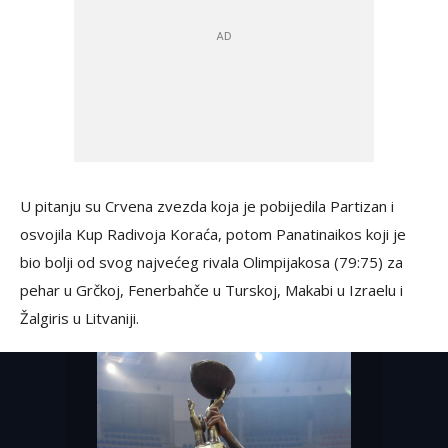
U pitanju su Crvena zvezda koja je pobijedila Partizan i
osvojila Kup Radivoja Koraća, potom Panatinaikos koji je
bio bolji od svog najvećeg rivala Olimpijakosa (79:75) za
pehar u Grčkoj, Fenerbahče u Turskoj, Makabi u Izraelu i
Žalgiris u Litvaniji.