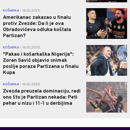
0
KOŠARKA
16.02.2025.
|
Amerikanac zakazao u finalu
protiv Zvezde: Da li je ova
Obradovićeva odluka koštala
Partizan?
0
KOŠARKA
16.02.2025.
|
"Pakao i košarkaška Nigerija":
Zoran Savić objavio snimak
poslije poraza Partizana u finalu
Kupa
0
KOŠARKA
16.02.2025.
|
Zvezda preuzela dominaciju, radi
ono što je Partizan nekada: Peti
pehar u nizu i 11-1 u derbijima