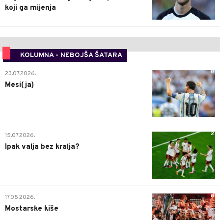
koji ga mijenja
KOLUMNA - NEBOJŠA ŠATARA
0
23.07.2026.
Mesi(ja)
2
15.07.2026.
Ipak valja bez kralja?
0
17.05.2026.
Mostarske kiše