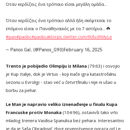
Οταν κερδίζεις ένα τρόπαιο είσαι μεγάλη ομάδα…
Όταν κερδίζεις ένα τρόπαιο αλλά ήδη σκέφτεσαι το
επόμενο είσαι ο Παναθηναϊκός με τα 7 αστέρια… ☘️
#pao
#paobc
#paobcaktor
pic.twitter.com/lK8vjRMyLe
February 16, 2025
— Panos Gal. (@Panos_G90)
Trento je pobijedio Olimpiju iz Milana
(79:63) i osvojio
je Kup Italije, dok je Virtus - koji inače igra katastrofalnu
sezonu u Evroligi - stao već u četvrtfinalu i nije ni ušao u
borbu za pehar.
Le Man je napravio veliko iznenađenje u finalu Kupa
Francuske protiv Monaka
(104:96), ostavivši tako vrlo
mladog trenera Vasilisa Spanulisa bez pehara. Interesantno
je da je Saša Obradović zbog prvenstvenog poraza od Le