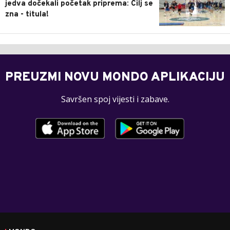
jedva dočekali početak priprema: Cilj se
zna - titula!
PREUZMI NOVU MONDO APLIKACIJU
Savršen spoj vijesti i zabave.