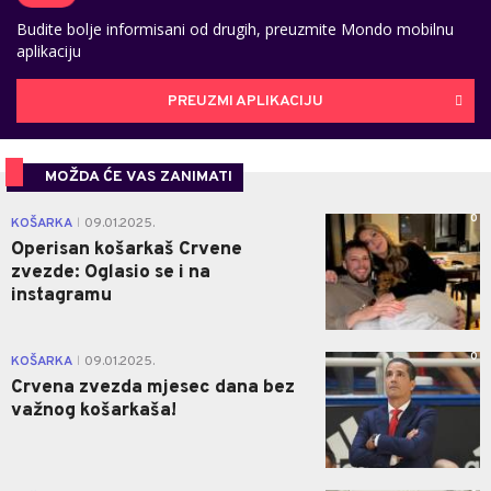
Budite bolje informisani od drugih, preuzmite Mondo mobilnu
aplikaciju
PREUZMI APLIKACIJU
MOŽDA ĆE VAS ZANIMATI
0
KOŠARKA
09.01.2025.
|
Operisan košarkaš Crvene
zvezde: Oglasio se i na
instagramu
0
KOŠARKA
09.01.2025.
|
Crvena zvezda mjesec dana bez
važnog košarkaša!