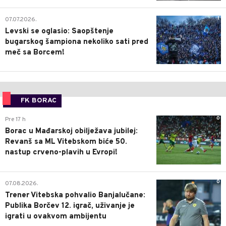
1
07.07.2026.
Levski se oglasio: Saopštenje
bugarskog šampiona nekoliko sati pred
meč sa Borcem!
FK BORAC
0
Pre 17 h
Borac u Mađarskoj obilježava jubilej:
Revanš sa ML Vitebskom biće 50.
nastup crveno-plavih u Evropi!
0
07.08.2026.
Trener Vitebska pohvalio Banjalučane:
Publika Borčev 12. igrač, uživanje je
igrati u ovakvom ambijentu