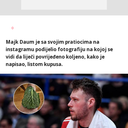
Bojan
AUTOR
0
Jakovljević
Majk Daum je sa svojim pratiocima na
instagramu podijelio fotografiju na kojoj se
vidi da liječi povrijeđeno koljeno, kako je
napisao, listom kupusa.