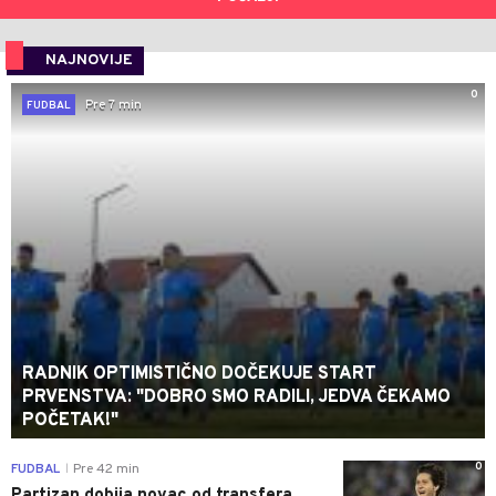
NAJNOVIJE
0
Pre 7 min
FUDBAL
RADNIK OPTIMISTIČNO DOČEKUJE START
PRVENSTVA: "DOBRO SMO RADILI, JEDVA ČEKAMO
POČETAK!"
0
FUDBAL
Pre 42 min
|
Partizan dobija novac od transfera