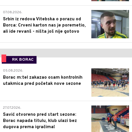
0
07.08.2026.
Srbin iz redova Vitebska o porazu od
Borca: Crveni karton nas je poremetio,
ali ide revanš - ništa još nije gotovo
RK BORAC
0
05.08.2026.
Borac m:tel zakazao osam kontrolnih
utakmica pred početak nove sezone
0
27.07.2026.
Savić otvoreno pred start sezone:
Borac napada titulu, klub ulazi bez
dugova prema igračima!