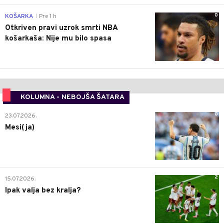
0
KOŠARKA
Pre 1 h
|
Otkriven pravi uzrok smrti NBA
košarkaša: Nije mu bilo spasa
KOLUMNA - NEBOJŠA ŠATARA
0
23.07.2026.
Mesi(ja)
2
15.07.2026.
Ipak valja bez kralja?