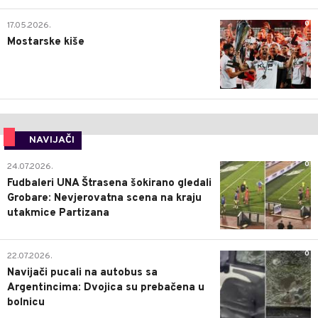
0
17.05.2026.
Mostarske kiše
NAVIJAČI
0
24.07.2026.
Fudbaleri UNA Štrasena šokirano gledali
Grobare: Nevjerovatna scena na kraju
utakmice Partizana
0
22.07.2026.
Navijači pucali na autobus sa
Argentincima: Dvojica su prebačena u
bolnicu