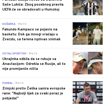
Saše Lukića: Zbog posebnog pravila
UEFA će se obradovati u Humskoj
0
KOŠARKA
Pre 1 h
|
Fakundo Kampaco se pojavio na
basketu: Dok ga mnogi vraćaju u
Zvezdu, sa terena isplivao snimak
0
OSTALI SPORTOVI
Pre 1 h
|
Ukrajinka odbila da se rukuje sa
Anastasijom: Odrekla se Rusije, ali to
nije promijenilo ništa
0
FUDBAL
Pre 1 h
|
Zrinjski protiv Čelika sanira evropske
rane: "Najbolji lijek za svaki poraz je
pobjeda!"