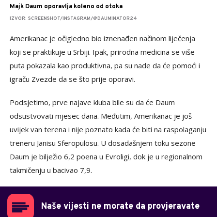
Majk Daum oporavlja koleno od otoka
IZVOR: SCREENSHOT/INSTAGRAM/@DAUMINATOR24
Amerikanac je očigledno bio iznenađen načinom liječenja
koji se praktikuje u Srbiji. Ipak, prirodna medicina se više
puta pokazala kao produktivna, pa su nade da će pomoći i
igraču Zvezde da se što prije oporavi.
Podsjetimo, prve najave kluba bile su da će Daum
odsustvovati mjesec dana. Međutim, Amerikanac je još
uvijek van terena i nije poznato kada će biti na raspolaganju
treneru Janisu Sferopulosu. U dosadašnjem toku sezone
Daum je bilježio 6,2 poena u Evroligi, dok je u regionalnom
takmičenju u bacivao 7,9.
Naše vijesti ne morate da provjeravate