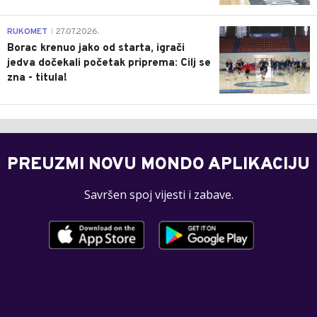
0
RUKOMET
27.07.2026.
|
Borac krenuo jako od starta, igrači
jedva dočekali početak priprema: Cilj se
zna - titula!
PREUZMI NOVU MONDO APLIKACIJU
Savršen spoj vijesti i zabave.