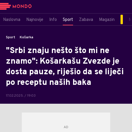
Naslovna
Najnovije
Info
Sport
Zabava
Magazin
M
Sport
Košarka
"Srbi znaju nešto što mi ne
znamo": Košarkašu Zvezde je
dosta pauze, riješio da se liječi
po receptu naših baka
17.02.2025. / 19:03