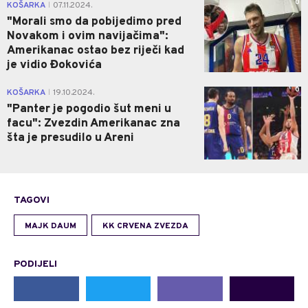
0
KOŠARKA
07.11.2024.
|
"Morali smo da pobijedimo pred
Novakom i ovim navijačima":
Amerikanac ostao bez riječi kad
je vidio Đokovića
0
KOŠARKA
19.10.2024.
|
"Panter je pogodio šut meni u
facu": Zvezdin Amerikanac zna
šta je presudilo u Areni
TAGOVI
MAJK DAUM
KK CRVENA ZVEZDA
PODIJELI