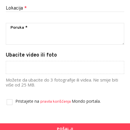
Lokacija
*
Ubacite video ili foto
Možete da ubacite do 3 fotografije ili videa. Ne smije biti
više od 25 MB.
Pristajete na
Mondo portala.
pravila korišćenja
POŠALJI