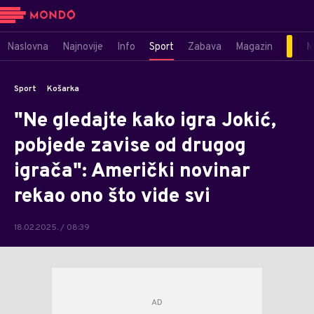
Naslovna
Najnovije
Info
Sport
Zabava
Magazin
M
Sport
Košarka
"Ne gledajte kako igra Jokić,
pobjede zavise od drugog
igrača": Američki novinar
rekao ono što vide svi
18.02.2025. / 08:39