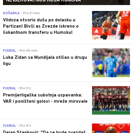
NEVJEROVATNOG KOŠA RUMUNA
0
KOŠARKA
Pre 21 min
|
Vildoza otvorio dušu po dolasku u
Partizan! Bivši as Zvezde iskreno o
šokantnom transferu u Humsku!
0
FUDBAL
Pre 46 min
|
Luka Zidan sa Mundijala otišao u drugu
ligu
0
FUDBAL
Pre 9 h
|
Premijerligaška subotnja uspavanka:
VAR i poništeni golovi - mreže mirovale
0
FUDBAL
Pre 9 h
|
Dejan Stanković: "Da se bude zvezdaš,