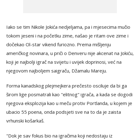
Iako se tim Nikole Jokića nedjeljama, pa i mjesecima mučio
tokom jeseni i na početku zime, našao je ritam ove zime i
dočekao Ol-star vikend furiozno. Prema mišljenju
američkog novinara, u priči o Denveru nije akcenat na Jokiću,
koji je najbolji igrač na svijetu i uvijek doprinosi, već na
njegovom najboljem saigraču, Džamalu Mareju.
Forma kanadskog plejmejkera prečesto osciluje da bi ga
širom lige posmatrali kao "elitnog" igrača, a kada se dogodi
njegova eksplozija kao u meču protiv Portlanda, u kojem je
ubacio 55 poena, onda podsjeti sve na to da je zaista
vrhunski košarkaš.
"Dok je sav fokus bio na igračima koji nedostaju iz