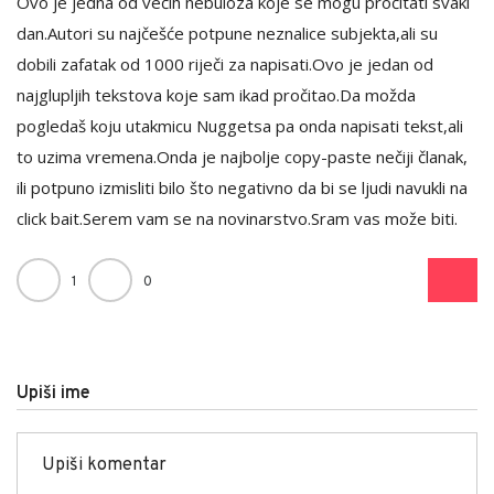
Ovo je jedna od većih nebuloza koje se mogu pročitati svaki
dan.Autori su najčešće potpune neznalice subjekta,ali su
dobili zafatak od 1000 riječi za napisati.Ovo je jedan od
najglupljih tekstova koje sam ikad pročitao.Da možda
pogledaš koju utakmicu Nuggetsa pa onda napisati tekst,ali
to uzima vremena.Onda je najbolje copy-paste nečiji članak,
ili potpuno izmisliti bilo što negativno da bi se ljudi navukli na
click bait.Serem vam se na novinarstvo.Sram vas može biti.
1
0
Upiši ime