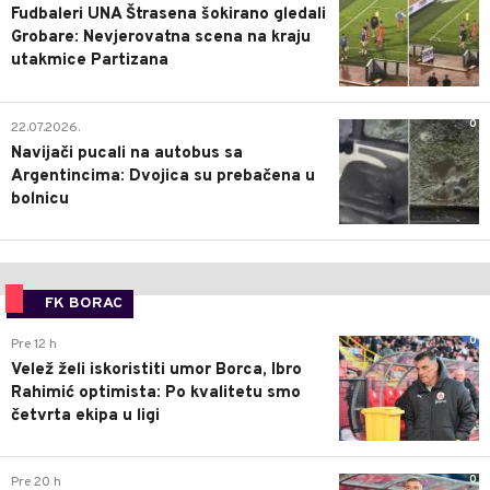
Fudbaleri UNA Štrasena šokirano gledali
Grobare: Nevjerovatna scena na kraju
utakmice Partizana
0
22.07.2026.
Navijači pucali na autobus sa
Argentincima: Dvojica su prebačena u
bolnicu
FK BORAC
0
Pre 12 h
Velež želi iskoristiti umor Borca, Ibro
Rahimić optimista: Po kvalitetu smo
četvrta ekipa u ligi
0
Pre 20 h