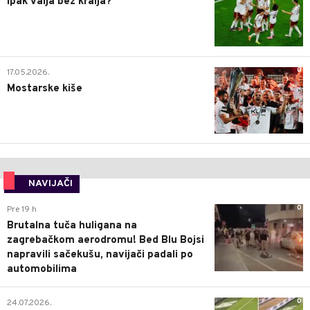
Ipak valja bez kralja?
0
17.05.2026.
Mostarske kiše
NAVIJAČI
0
Pre 19 h
Brutalna tuča huligana na
zagrebačkom aerodromu! Bed Blu Bojsi
napravili sačekušu, navijači padali po
automobilima
0
24.07.2026.