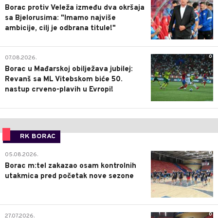
Borac protiv Veleža između dva okršaja
sa Bjelorusima: "Imamo najviše
ambicije, cilj je odbrana titule!"
0
07.08.2026.
Borac u Mađarskoj obilježava jubilej:
Revanš sa ML Vitebskom biće 50.
nastup crveno-plavih u Evropi!
RK BORAC
0
05.08.2026.
Borac m:tel zakazao osam kontrolnih
utakmica pred početak nove sezone
0
27.07.2026.