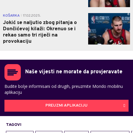
0
KOŠARKA
17.02.2025.
|
Jokić se naljutio zbog pitanja o
Dončićevoj kilaži: Okrenuo se i
rekao samo tri riječi na
provokaciju
Naše vijesti ne morate da provjeravate
Budite bolje informisani od drugih, preuzmite Mondo mobilnu
aplikaciju
PREUZMI APLIKACIJU
TAGOVI