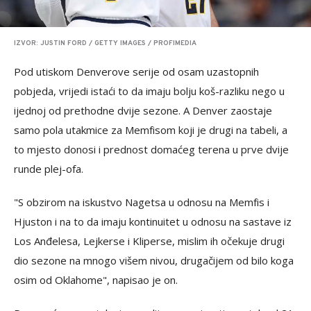
IZVOR: JUSTIN FORD / GETTY IMAGES / PROFIMEDIA
Pod utiskom Denverove serije od osam uzastopnih
pobjeda, vrijedi istaći to da imaju bolju koš-razliku nego u
ijednoj od prethodne dvije sezone. A Denver zaostaje
samo pola utakmice za Memfisom koji je drugi na tabeli, a
to mjesto donosi i prednost domaćeg terena u prve dvije
runde plej-ofa.
"S obzirom na iskustvo Nagetsa u odnosu na Memfis i
Hjuston i na to da imaju kontinuitet u odnosu na sastave iz
Los Anđelesa, Lejkerse i Kliperse, mislim ih očekuje drugi
dio sezone na mnogo višem nivou, drugačijem od bilo koga
osim od Oklahome", napisao je on.