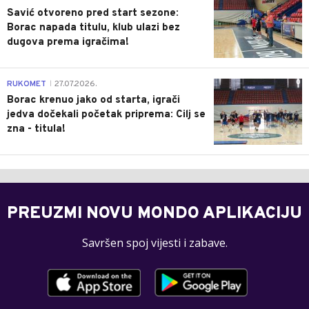
Savić otvoreno pred start sezone:
Borac napada titulu, klub ulazi bez
dugova prema igračima!
0
RUKOMET
27.07.2026.
|
Borac krenuo jako od starta, igrači
jedva dočekali početak priprema: Cilj se
zna - titula!
PREUZMI NOVU MONDO APLIKACIJU
Savršen spoj vijesti i zabave.