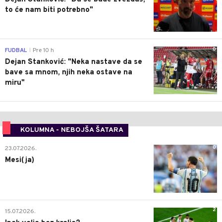
to će nam biti potrebno"
0
FUDBAL
Pre 10 h
|
Dejan Stanković: "Neka nastave da se
bave sa mnom, njih neka ostave na
miru"
KOLUMNA - NEBOJŠA ŠATARA
0
23.07.2026.
Mesi(ja)
2
15.07.2026.