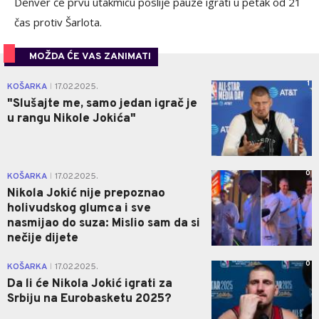
Denver će prvu utakmicu poslije pauze igrati u petak od 21
čas protiv Šarlota.
MOŽDA ĆE VAS ZANIMATI
1
KOŠARKA
17.02.2025.
|
"Slušajte me, samo jedan igrač je
u rangu Nikole Jokića"
0
KOŠARKA
17.02.2025.
|
Nikola Jokić nije prepoznao
holivudskog glumca i sve
nasmijao do suza: Mislio sam da si
nečije dijete
0
KOŠARKA
17.02.2025.
|
Da li će Nikola Jokić igrati za
Srbiju na Eurobasketu 2025?