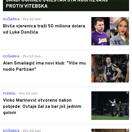
SANDI OGRINEC SVJESTAN ŠTA NOSI REVANŠ
PROTIV VITEBSKA
0
KOŠARKA
Pre 50 min
|
Bivša vjerenica traži 50 miliona dolara
od Luke Dončića
0
KOŠARKA
Pre 53 min
|
Alen Smailagić ima novi klub: "Više mu
nudio Partizan"
0
FUDBAL
Pre 55 min
|
Vinko Marinović otvoreno nakon
pobjede: Ostaje žal za bar još jednim
golom
0
KOŠARKA
Pre 59 min
|