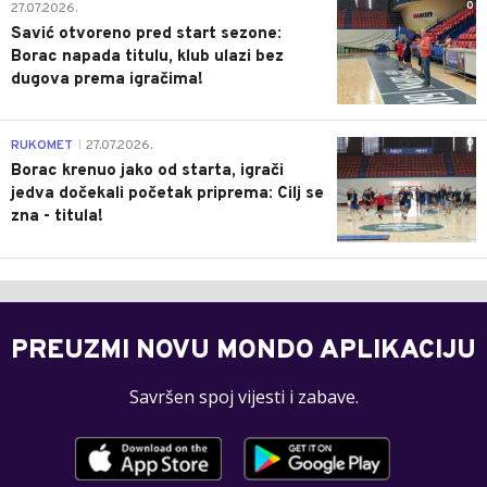
0
27.07.2026.
Savić otvoreno pred start sezone:
Borac napada titulu, klub ulazi bez
dugova prema igračima!
0
RUKOMET
27.07.2026.
|
Borac krenuo jako od starta, igrači
jedva dočekali početak priprema: Cilj se
zna - titula!
PREUZMI NOVU MONDO APLIKACIJU
Savršen spoj vijesti i zabave.