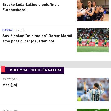
Srpske košarkašice u polufinalu
Eurobasketa!
0
FUDBAL
Pre 1 h
|
Savić nakon "minimalca" Borca: Morali
smo postići bar još jedan gol
KOLUMNA - NEBOJŠA ŠATARA
0
23.07.2026.
Mesi(ja)
2
15.07.2026.