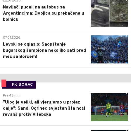
22.07.2026.
Navijači pucali na autobus sa
Argentincima: Dvojica su prebačena u
bolnicu
1
07.07.2026.
Levski se oglasio: Saopštenje
bugarskog šampiona nekoliko sati pred
meč sa Borcem!
FK BORAC
0
Pre 43 min
"Ulog je veliki, ali vjerujemo u prolaz
dalje": Sandi Ogrinec svjestan šta nosi
revanš protiv Vitebska