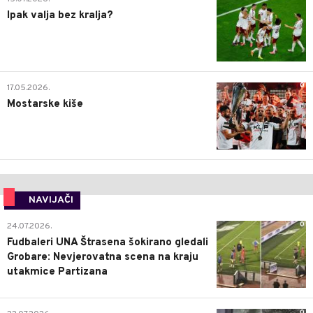
Ipak valja bez kralja?
0
17.05.2026.
Mostarske kiše
NAVIJAČI
0
24.07.2026.
Fudbaleri UNA Štrasena šokirano gledali
Grobare: Nevjerovatna scena na kraju
utakmice Partizana
0