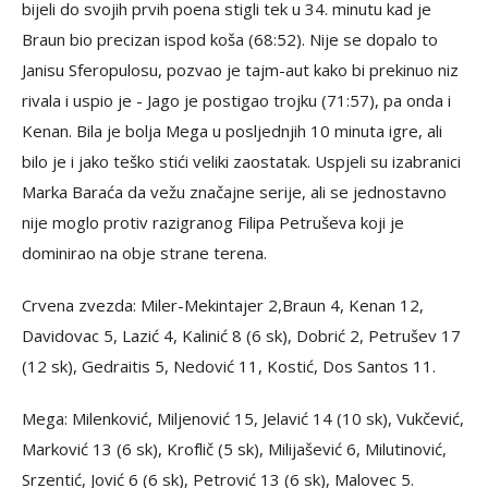
bijeli do svojih prvih poena stigli tek u 34. minutu kad je
Braun bio precizan ispod koša (68:52). Nije se dopalo to
Janisu Sferopulosu, pozvao je tajm-aut kako bi prekinuo niz
rivala i uspio je - Jago je postigao trojku (71:57), pa onda i
Kenan. Bila je bolja Mega u posljednjih 10 minuta igre, ali
bilo je i jako teško stići veliki zaostatak. Uspjeli su izabranici
Marka Baraća da vežu značajne serije, ali se jednostavno
nije moglo protiv razigranog Filipa Petruševa koji je
dominirao na obje strane terena.
Crvena zvezda: Miler-Mekintajer 2,Braun 4, Kenan 12,
Davidovac 5, Lazić 4, Kalinić 8 (6 sk), Dobrić 2, Petrušev 17
(12 sk), Gedraitis 5, Nedović 11, Kostić, Dos Santos 11.
Mega: Milenković, Miljenović 15, Jelavić 14 (10 sk), Vukčević,
Marković 13 (6 sk), Kroflič (5 sk), Milijašević 6, Milutinović,
Srzentić, Jović 6 (6 sk), Petrović 13 (6 sk), Malovec 5.