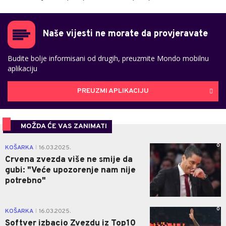
Naše vijesti ne morate da provjeravate
Budite bolje informisani od drugih, preuzmite Mondo mobilnu
aplikaciju
PREUZMI APLIKACIJU
MOŽDA ĆE VAS ZANIMATI
0
KOŠARKA
16.03.2025.
|
Crvena zvezda više ne smije da
gubi: "Veće upozorenje nam nije
potrebno"
0
KOŠARKA
16.03.2025.
|
Softver izbacio Zvezdu iz Top10