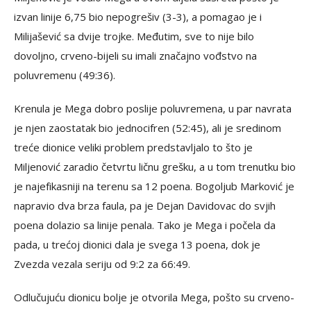
izvan linije 6,75 bio nepogrešiv (3-3), a pomagao je i
Milijašević sa dvije trojke. Međutim, sve to nije bilo
dovoljno, crveno-bijeli su imali značajno vođstvo na
poluvremenu (49:36).
Krenula je Mega dobro poslije poluvremena, u par navrata
je njen zaostatak bio jednocifren (52:45), ali je sredinom
treće dionice veliki problem predstavljalo to što je
Miljenović zaradio četvrtu ličnu grešku, a u tom trenutku bio
je najefikasniji na terenu sa 12 poena. Bogoljub Marković je
napravio dva brza faula, pa je Dejan Davidovac do svjih
poena dolazio sa linije penala. Tako je Mega i počela da
pada, u trećoj dionici dala je svega 13 poena, dok je
Zvezda vezala seriju od 9:2 za 66:49.
Odlučujuću dionicu bolje je otvorila Mega, pošto su crveno-