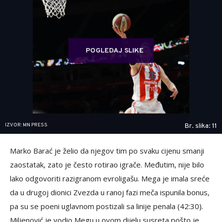
POGLEDAJ SLIKE
IZVOR: MN PRESS
Br. slika: 11
Marko Barać je želio da njegov tim po svaku cijenu smanji
zaostatak, zato je često rotirao igrače. Međutim, nije bilo
lako odgovoriti razigranom evroligašu. Mega je imala sreće
da u drugoj dionici Zvezda u ranoj fazi meča ispunila bonus,
pa su se poeni uglavnom postizali sa linije penala (42:30).
Miljenović je vodio Megu u ovom dijelu susreta pošto je