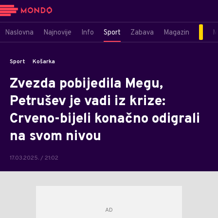
Naslovna
Najnovije
Info
Sport
Zabava
Magazin
M
Sport
Košarka
Zvezda pobijedila Megu,
Petrušev je vadi iz krize:
Crveno-bijeli konačno odigrali
na svom nivou
17.03.2025. / 21:02