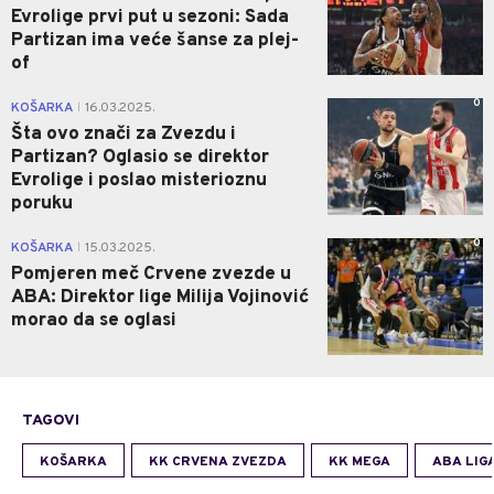
Evrolige prvi put u sezoni: Sada
Partizan ima veće šanse za plej-
of
0
KOŠARKA
16.03.2025.
|
Šta ovo znači za Zvezdu i
Partizan? Oglasio se direktor
Evrolige i poslao misterioznu
poruku
0
KOŠARKA
15.03.2025.
|
Pomjeren meč Crvene zvezde u
ABA: Direktor lige Milija Vojinović
morao da se oglasi
TAGOVI
KOŠARKA
KK CRVENA ZVEZDA
KK MEGA
ABA LIG