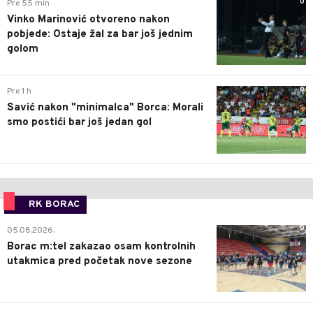
0
Pre 55 min
Vinko Marinović otvoreno nakon
pobjede: Ostaje žal za bar još jednim
golom
0
Pre 1 h
Savić nakon "minimalca" Borca: Morali
smo postići bar još jedan gol
RK BORAC
0
05.08.2026.
Borac m:tel zakazao osam kontrolnih
utakmica pred početak nove sezone