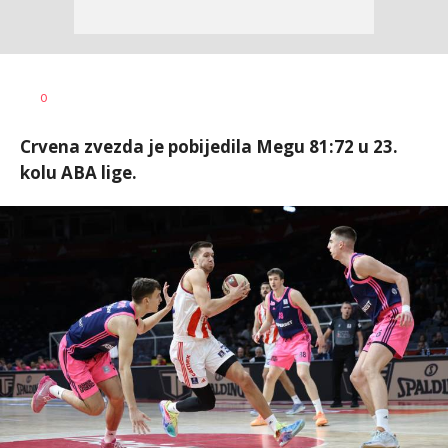
Haris
AUTOR
0
Krhalić
Crvena zvezda je pobijedila Megu 81:72 u 23.
kolu ABA lige.