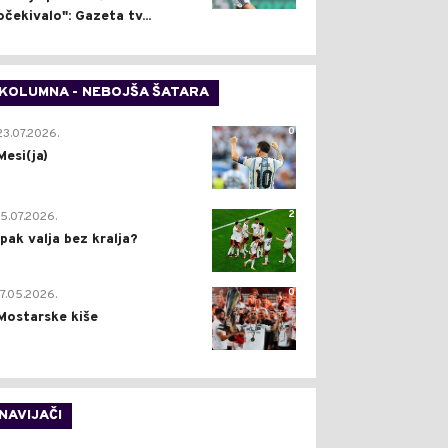
očekivalo": Gazeta tv...
KOLUMNA - NEBOJŠA ŠATARA
0
23.07.2026.
Mesi(ja)
2
15.07.2026.
Ipak valja bez kralja?
0
17.05.2026.
Mostarske kiše
NAVIJAČI