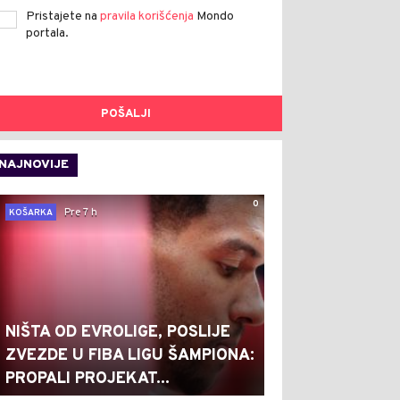
Pristajete na
pravila korišćenja
Mondo
portala.
POŠALJI
NAJNOVIJE
0
Pre 7 h
KOŠARKA
NIŠTA OD EVROLIGE, POSLIJE
ZVEZDE U FIBA LIGU ŠAMPIONA:
PROPALI PROJEKAT...