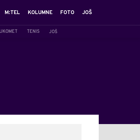
M:TEL
KOLUMNE
FOTO
JOŠ
UKOMET
TENIS
JOŠ