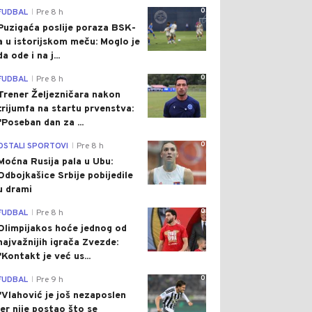
0
FUDBAL
Pre 8 h
|
Puzigaća poslije poraza BSK-
a u istorijskom meču: Moglo je
da ode i na j...
0
FUDBAL
Pre 8 h
|
Trener Željezničara nakon
trijumfa na startu prvenstva:
"Poseban dan za ...
0
OSTALI SPORTOVI
Pre 8 h
|
Moćna Rusija pala u Ubu:
Odbojkašice Srbije pobijedile
u drami
0
FUDBAL
Pre 8 h
|
Olimpijakos hoće jednog od
najvažnijih igrača Zvezde:
"Kontakt je već us...
0
FUDBAL
Pre 9 h
|
"Vlahović je još nezaposlen
jer nije postao što se