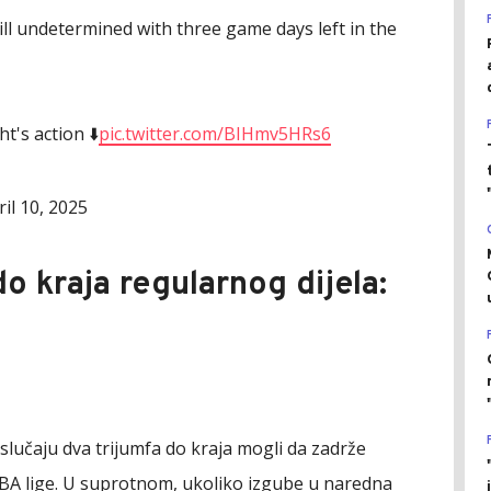
ill undetermined with three game days left in the
t's action ⬇️
pic.twitter.com/BIHmv5HRs6
ril 10, 2025
 kraja regularnog dijela
:
u slučaju dva trijumfa do kraja mogli da zadrže
NBA lige. U suprotnom, ukoliko izgube u naredna