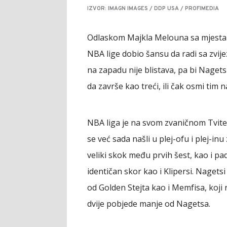
IZVOR: IMAGN IMAGES / DDP USA / PROFIMEDIA
Odlaskom Majkla Melouna sa mjest
NBA lige dobio šansu da radi sa zvi
na zapadu nije blistava, pa bi Naget
da završe kao treći, ili čak osmi tim na
NBA liga je na svom zvaničnom Tvite
se već sada našli u plej-ofu i plej-i
veliki skok među prvih šest, kao i pa
identičan skor kao i Klipersi. Nagetsi
od Golden Stejta kao i Memfisa, koji 
dvije pobjede manje od Nagetsa.