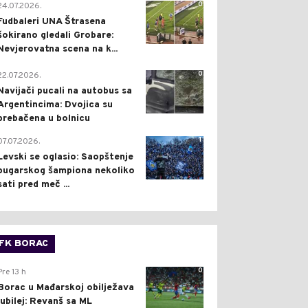
0
24.07.2026.
Fudbaleri UNA Štrasena
šokirano gledali Grobare:
Nevjerovatna scena na k...
0
22.07.2026.
Navijači pucali na autobus sa
Argentincima: Dvojica su
prebačena u bolnicu
1
07.07.2026.
Levski se oglasio: Saopštenje
bugarskog šampiona nekoliko
sati pred meč ...
FK BORAC
0
Pre 13 h
Borac u Mađarskoj obilježava
jubilej: Revanš sa ML