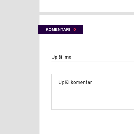
KOMENTARI
0
Upiši ime