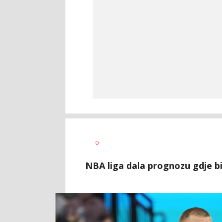
Dušan
AUTOR
0
Tufegdžić
NBA liga dala prognozu gdje b