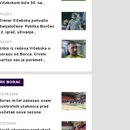
Vitebskom biće 50. na...
0
Pre 22 h
Trener Vitebska pohvalio
Banjalučane: Publika Borčev
12. igrač, uživanje...
0
Pre 22 h
Srbin iz redova Vitebska o
porazu od Borca: Crveni
karton nas je poremet...
RK BORAC
0
05.08.2026.
Borac m:tel zakazao osam
kontrolnih utakmica pred
početak nove sezone
0
27.07.2026.