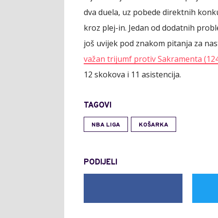
dva duela, uz pobede direktnih kon
kroz plej-in. Jedan od dodatnih prob
još uvijek pod znakom pitanja za na
važan trijumf protiv Sakramenta (124
12 skokova i 11 asistencija.
TAGOVI
NBA LIGA
KOŠARKA
PODIJELI