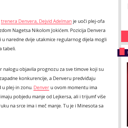
a
trenera Denvera, Dejvid Adelman
je uoči plej-ofa
jezdom Nagetsa Nikolom Jokićem. Pozicija Denvera
si u naredne dvije utakmice regularnog dijela mogli
 tabeli.
r nalogu objavila prognozu za sve timove koji su
nu zapadne konkurencije, a Denveru predviđaju
d u plej-in zonu.
Denver
u ovom momentu ima
 imaju pobjedu manje od Lejkersa, ali i trijumf više
ruku na srce ima i meč manje. Tu je i Minesota sa