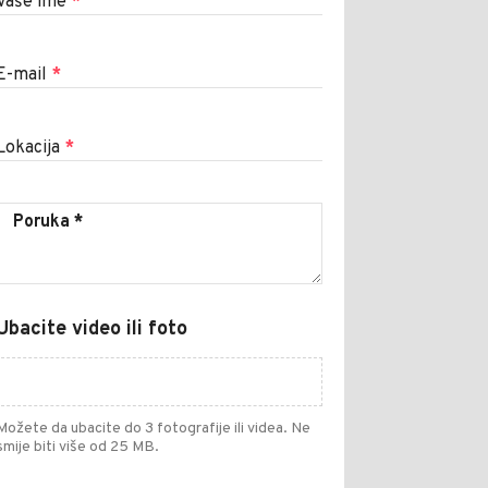
Vaše ime
*
E-mail
*
Lokacija
*
Ubacite video ili foto
Možete da ubacite do 3 fotografije ili videa. Ne
smije biti više od 25 MB.