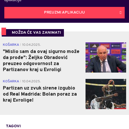
PREUZMI APLIKACIJU
MOŽDA ĆE VAS ZANIMATI
0
KOŠARKA
10.04.2025.
|
"Mislio sam da ovaj sigurno može
da prođe": Željko Obradović
preuzeo odgovornost za
Partizanov kraj u Evroligi
0
KOŠARKA
10.04.2025.
|
Partizan uz zvuk sirene izgubio
od Real Madrida: Bolan poraz za
kraj Evrolige!
TAGOVI