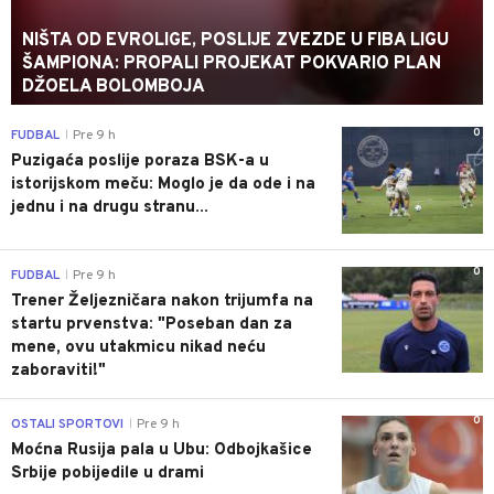
NIŠTA OD EVROLIGE, POSLIJE ZVEZDE U FIBA LIGU
ŠAMPIONA: PROPALI PROJEKAT POKVARIO PLAN
DŽOELA BOLOMBOJA
0
FUDBAL
Pre 9 h
|
Puzigaća poslije poraza BSK-a u
istorijskom meču: Moglo je da ode i na
jednu i na drugu stranu...
0
FUDBAL
Pre 9 h
|
Trener Željezničara nakon trijumfa na
startu prvenstva: "Poseban dan za
mene, ovu utakmicu nikad neću
zaboraviti!"
0
OSTALI SPORTOVI
Pre 9 h
|
Moćna Rusija pala u Ubu: Odbojkašice
Srbije pobijedile u drami