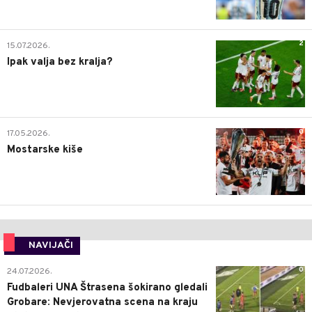
2
15.07.2026.
Ipak valja bez kralja?
0
17.05.2026.
Mostarske kiše
NAVIJAČI
0
24.07.2026.
Fudbaleri UNA Štrasena šokirano gledali
Grobare: Nevjerovatna scena na kraju