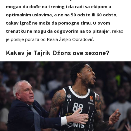
mogao da dođe na trening i da radi sa ekipom u
optimalnim uslovima, a ne na 50 odsto ili 60 odsto,
takav igrač ne može da pomogne timu. U ovom
trenutku ne mogu da odgovorim na to pitanje
", rekao
je poslije poraza od Reala Željko Obradović.
Kakav je Tajrik Džons ove sezone?