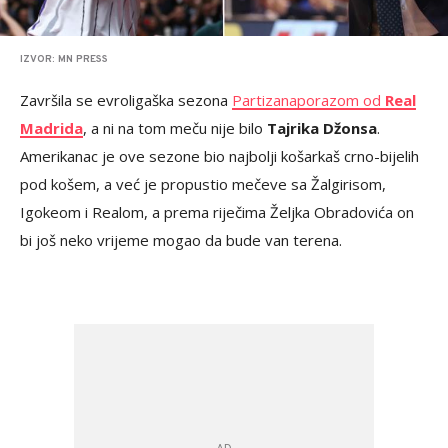
IZVOR: MN PRESS
Završila se evroligaška sezona
Partizana
porazom od
Real
Madrida
, a ni na tom meču nije bilo
Tajrika Džonsa
.
Amerikanac je ove sezone bio najbolji košarkaš crno-bijelih
pod košem, a već je propustio mečeve sa Žalgirisom,
Igokeom i Realom, a prema riječima Željka Obradovića on
bi još neko vrijeme mogao da bude van terena.