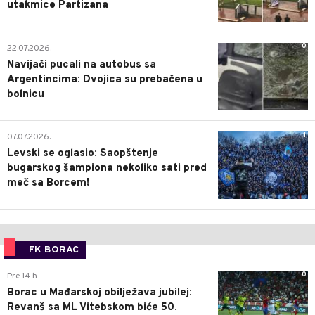
utakmice Partizana
0
22.07.2026.
Navijači pucali na autobus sa
Argentincima: Dvojica su prebačena u
bolnicu
1
07.07.2026.
Levski se oglasio: Saopštenje
bugarskog šampiona nekoliko sati pred
meč sa Borcem!
FK BORAC
0
Pre 14 h
Borac u Mađarskoj obilježava jubilej:
Revanš sa ML Vitebskom biće 50.