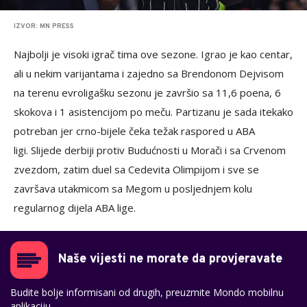
IZVOR: MN PRESS
Najbolji je visoki igrač tima ove sezone. Igrao je kao centar,
ali u nekim varijantama i zajedno sa Brendonom Dejvisom
na terenu evroligašku sezonu je završio sa 11,6 poena, 6
skokova i 1 asistencijom po meču. Partizanu je sada itekako
potreban jer crno-bijele čeka težak raspored u ABA
ligi. Slijede derbiji protiv Budućnosti u Morači i sa Crvenom
zvezdom, zatim duel sa Cedevita Olimpijom i sve se
završava utakmicom sa Megom u posljednjem kolu
regularnog dijela ABA lige.
Naše vijesti ne morate da provjeravate
Budite bolje informisani od drugih, preuzmite Mondo mobilnu
aplikaciju