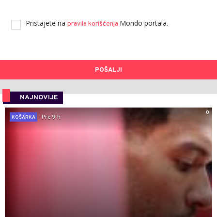
Pristajete na
Mondo portala.
pravila korišćenja
POŠALJI
NAJNOVIJE
0
Pre 9 h
KOŠARKA