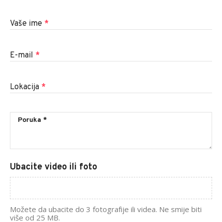
Vaše ime
*
E-mail
*
Lokacija
*
Ubacite video ili foto
Možete da ubacite do 3 fotografije ili videa. Ne smije biti
više od 25 MB.