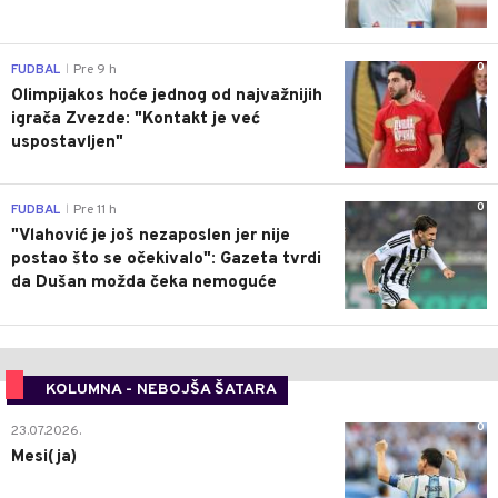
0
FUDBAL
Pre 9 h
|
Olimpijakos hoće jednog od najvažnijih
igrača Zvezde: "Kontakt je već
uspostavljen"
0
FUDBAL
Pre 11 h
|
"Vlahović je još nezaposlen jer nije
postao što se očekivalo": Gazeta tvrdi
da Dušan možda čeka nemoguće
KOLUMNA - NEBOJŠA ŠATARA
0
23.07.2026.
Mesi(ja)