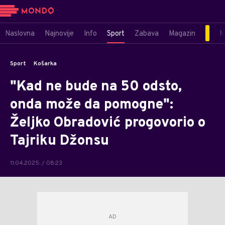
Naslovna
Najnovije
Info
Sport
Zabava
Magazin
M
Sport
Košarka
"Kad ne bude na 50 odsto,
onda može da pomogne":
Željko Obradović progovorio o
Tajriku Džonsu
11.04.2025. / 08:23