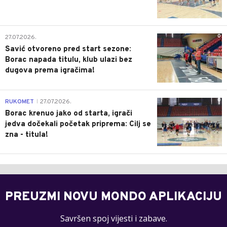
0
27.07.2026.
Savić otvoreno pred start sezone:
Borac napada titulu, klub ulazi bez
dugova prema igračima!
0
RUKOMET
27.07.2026.
|
Borac krenuo jako od starta, igrači
jedva dočekali početak priprema: Cilj se
zna - titula!
PREUZMI NOVU MONDO APLIKACIJU
Savršen spoj vijesti i zabave.