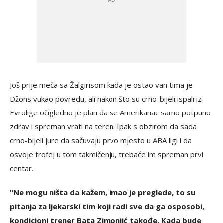
Još prije meča sa Žalgirisom kada je ostao van tima je
Džons vukao povredu, ali nakon što su crno-bijeli ispali iz
Evrolige očigledno je plan da se Amerikanac samo potpuno
zdrav i spreman vrati na teren. Ipak s obzirom da sada
crno-bijeli jure da sačuvaju prvo mjesto u ABA ligi i da
osvoje trofej u tom takmičenju, trebaće im spreman prvi
centar.
"Ne mogu ništa da kažem, imao je preglede, to su
pitanja za ljekarski tim koji radi sve da ga osposobi,
kondicioni trener Bata Zimonjić takođe. Kada bude