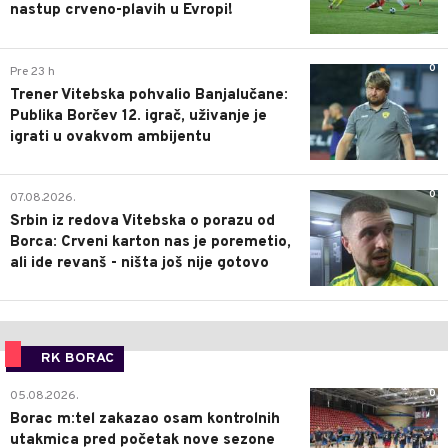
nastup crveno-plavih u Evropi!
0
Pre 23 h
Trener Vitebska pohvalio Banjalučane:
Publika Borčev 12. igrač, uživanje je
igrati u ovakvom ambijentu
0
07.08.2026.
Srbin iz redova Vitebska o porazu od
Borca: Crveni karton nas je poremetio,
ali ide revanš - ništa još nije gotovo
RK BORAC
0
05.08.2026.
Borac m:tel zakazao osam kontrolnih
utakmica pred početak nove sezone