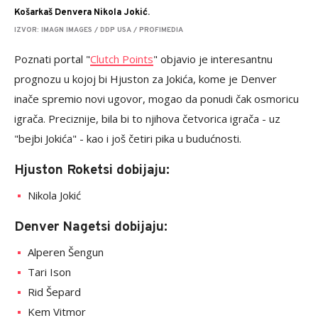
Košarkaš Denvera Nikola Jokić.
IZVOR: IMAGN IMAGES / DDP USA / PROFIMEDIA
Poznati portal "
Clutch Points
" objavio je interesantnu
prognozu u kojoj bi Hjuston za Jokića, kome je Denver
inače spremio novi ugovor, mogao da ponudi čak osmoricu
igrača. Preciznije, bila bi to njihova četvorica igrača - uz
"bejbi Jokića" - kao i još četiri pika u budućnosti.
Hjuston Roketsi dobijaju:
Nikola Jokić
Denver Nagetsi dobijaju:
Alperen Šengun
Tari Ison
Rid Šepard
Kem Vitmor