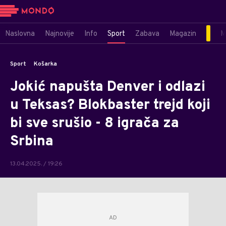
Naslovna
Najnovije
Info
Sport
Zabava
Magazin
M
Sport
Košarka
Jokić napušta Denver i odlazi
u Teksas? Blokbaster trejd koji
bi sve srušio - 8 igrača za
Srbina
13.04.2025. / 19:26