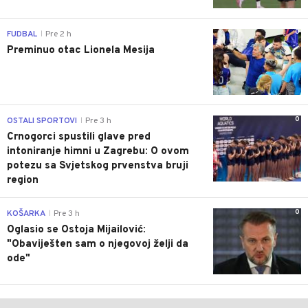
0
FUDBAL
Pre 2 h
|
Preminuo otac Lionela Mesija
0
OSTALI SPORTOVI
Pre 3 h
|
Crnogorci spustili glave pred
intoniranje himni u Zagrebu: O ovom
potezu sa Svjetskog prvenstva bruji
region
0
KOŠARKA
Pre 3 h
|
Oglasio se Ostoja Mijailović:
"Obaviješten sam o njegovoj želji da
ode"