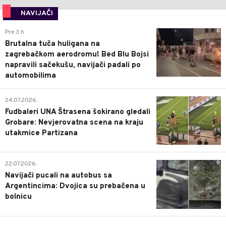
NAVIJAČI
0
Pre 3 h
Brutalna tuča huligana na
zagrebačkom aerodromu! Bed Blu Bojsi
napravili sačekušu, navijači padali po
automobilima
0
24.07.2026.
Fudbaleri UNA Štrasena šokirano gledali
Grobare: Nevjerovatna scena na kraju
utakmice Partizana
0
22.07.2026.
Navijači pucali na autobus sa
Argentincima: Dvojica su prebačena u
bolnicu