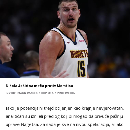
Nikola Jokić na meču protiv Memfisa
IZVOR: IMAGN IMAGES / DDP USA / PROFIMEDIA
Iako je potencijalni trejd ocijenjen kao krajnje nevjerovatan,
analitičari su iznijeli predlog koji bi mogao da privuče pažnju
uprave Nagetsa. Za sada je sve na nivou spekulacija, ali ako