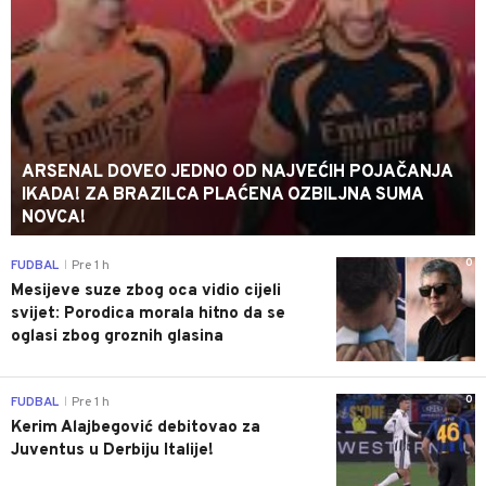
ARSENAL DOVEO JEDNO OD NAJVEĆIH POJAČANJA
IKADA! ZA BRAZILCA PLAĆENA OZBILJNA SUMA
NOVCA!
0
FUDBAL
Pre 1 h
|
Mesijeve suze zbog oca vidio cijeli
svijet: Porodica morala hitno da se
oglasi zbog groznih glasina
0
FUDBAL
Pre 1 h
|
Kerim Alajbegović debitovao za
Juventus u Derbiju Italije!