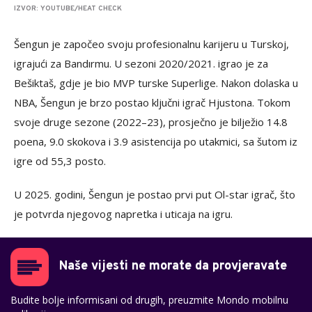
IZVOR: YOUTUBE/HEAT CHECK
Šengun je započeo svoju profesionalnu karijeru u Turskoj,
igrajući za Bandırmu. U sezoni 2020/2021. igrao je za
Bešiktaš, gdje je bio MVP turske Superlige.​ Nakon dolaska u
NBA, Šengun je brzo postao ključni igrač Hjustona. Tokom
svoje druge sezone (2022–23), prosječno je bilježio 14.8
poena, 9.0 skokova i 3.9 asistencija po utakmici, sa šutom iz
igre od 55,3 posto.​
U 2025. godini, Šengun je postao prvi put Ol-star igrač, što
je potvrda njegovog napretka i uticaja na igru.
Naše vijesti ne morate da provjeravate
Budite bolje informisani od drugih, preuzmite Mondo mobilnu