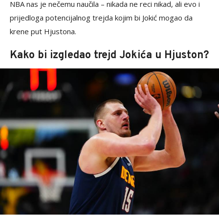
NBA nas je nečemu naučila – nikada ne reci nikad, ali evo i
prijedloga potencijalnog trejda kojim bi Jokić mogao da
krene put Hjustona.
Kako bi izgledao trejd Jokića u Hjuston?