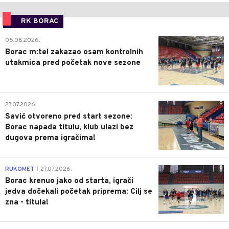
RK BORAC
0
05.08.2026.
Borac m:tel zakazao osam kontrolnih
utakmica pred početak nove sezone
0
27.07.2026.
Savić otvoreno pred start sezone:
Borac napada titulu, klub ulazi bez
dugova prema igračima!
0
RUKOMET
27.07.2026.
|
Borac krenuo jako od starta, igrači
jedva dočekali početak priprema: Cilj se
zna - titula!