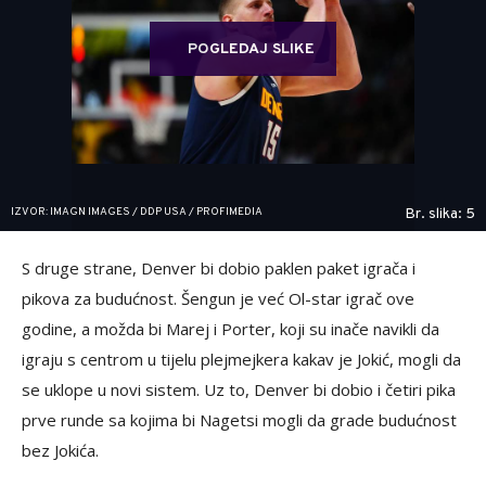
POGLEDAJ SLIKE
IZVOR: IMAGN IMAGES / DDP USA / PROFIMEDIA
Br. slika: 5
S druge strane, Denver bi dobio paklen paket igrača i
pikova za budućnost. Šengun je već Ol-star igrač ove
godine, a možda bi Marej i Porter, koji su inače navikli da
igraju s centrom u tijelu plejmejkera kakav je Jokić, mogli da
se uklope u novi sistem. Uz to, Denver bi dobio i četiri pika
prve runde sa kojima bi Nagetsi mogli da grade budućnost
bez Jokića.