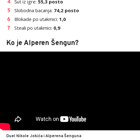
Šut iz igre:
55,3 posto
Slobodna bacanja:
74,2 posto
Blokade po utakmici:
1,0
Steali po utakmici:
0,9
Ko je Alperen Šengun?
Duel Nikole Jokića i Alperena Šenguna