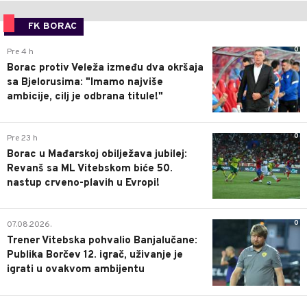
FK BORAC
0
Pre 4 h
Borac protiv Veleža između dva okršaja
sa Bjelorusima: "Imamo najviše
ambicije, cilj je odbrana titule!"
0
Pre 23 h
Borac u Mađarskoj obilježava jubilej:
Revanš sa ML Vitebskom biće 50.
nastup crveno-plavih u Evropi!
0
07.08.2026.
Trener Vitebska pohvalio Banjalučane:
Publika Borčev 12. igrač, uživanje je
igrati u ovakvom ambijentu