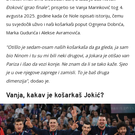
Đoković igrao finale"
, prisjetio se Vanja Marinković tog 4.
avgusta 2025. godine kada će Nole ispisati istoriju, čemu
su svjedočili uživo i naši košarkaši poput Ognjena Dobrića,
Marka Gudurića i Alekse Avramovića.
"Otišlo je sedam-osam naših košarkaša da ga gleda, ja sam
bio Ninom i tu su mi bili neki drugovi, a Jokara je otišao van
Pariza i išao da vozi konje. Ne znam da li se tako kaže. Sjeo
je u ove njegove zaprege i zamisli. To je baš druga
dimenzija",
dodao je.
Vanja, kakav je košarkaš Jokić?