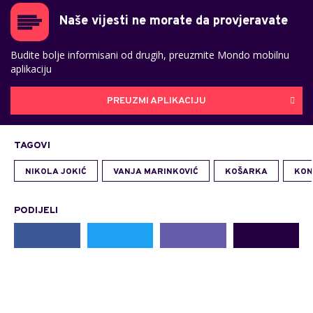
Naše vijesti ne morate da provjeravate
Budite bolje informisani od drugih, preuzmite Mondo mobilnu
aplikaciju
PREUZMI APLIKACIJU
TAGOVI
NIKOLA JOKIĆ
VANJA MARINKOVIĆ
KOŠARKA
KON
PODIJELI