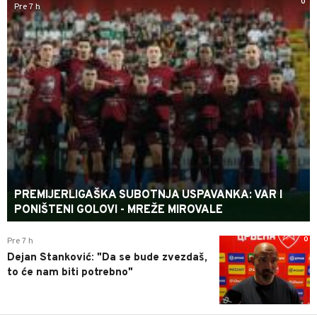
0
Pre 7 h
PREMIJERLIGAŠKA SUBOTNJA USPAVANKA: VAR I
PONIŠTENI GOLOVI - MREŽE MIROVALE
0
Pre 7 h
Dejan Stanković: "Da se bude zvezdaš,
to će nam biti potrebno"