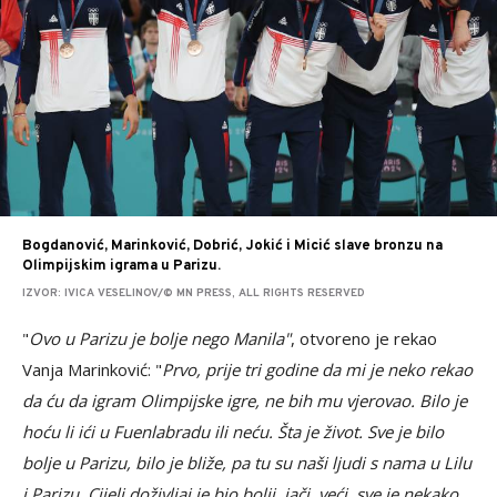
Bogdanović, Marinković, Dobrić, Jokić i Micić slave bronzu na
Olimpijskim igrama u Parizu.
IZVOR: IVICA VESELINOV/© MN PRESS, ALL RIGHTS RESERVED
"
Ovo u Parizu je bolje nego Manila"
, otvoreno je rekao
Vanja Marinković: "
Prvo, prije tri godine da mi je neko rekao
da ću da igram Olimpijske igre, ne bih mu vjerovao. Bilo je
hoću li ići u Fuenlabradu ili neću. Šta je život. Sve je bilo
bolje u Parizu, bilo je bliže, pa tu su naši ljudi s nama u Lilu
i Parizu. Cijeli doživljaj je bio bolji, jači, veći, sve je nekako