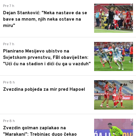
0
Pre 7 h
Dejan Stanković: "Neka nastave da se
bave sa mnom, njih neka ostave na
miru"
0
Pre 7 h
Planirano Mesijevo ubistvo na
Svjetskom prvenstvu, FBI obaviješten:
"Ući ću na stadion i dići ću ga u vazduh"
0
Pre 8 h
Zvezdina pobjeda za mir pred Hapoel
0
Pre 8 h
Zvezdin golman zaplakao na
"Marakani": Trebinjac dugo čekao