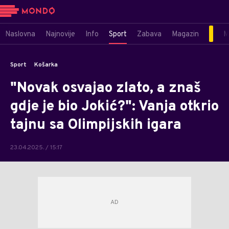
Naslovna
Najnovije
Info
Sport
Zabava
Magazin
M
Sport
Košarka
"Novak osvajao zlato, a znaš
gdje je bio Jokić?": Vanja otkrio
tajnu sa Olimpijskih igara
23.04.2025. / 15:17