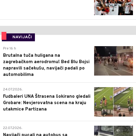
NAVIJAČI
0
Pre 16 h
Brutalna tuča huligana na
zagrebačkom aerodromu! Bed Blu Bojsi
napravili sačekušu, navijači padali po
automobilima
0
24.07.2026.
Fudbaleri UNA Štrasena šokirano gledali
Grobare: Nevjerovatna scena na kraju
utakmice Partizana
0
22.07.2026.
Navijači pucali na autobus sa