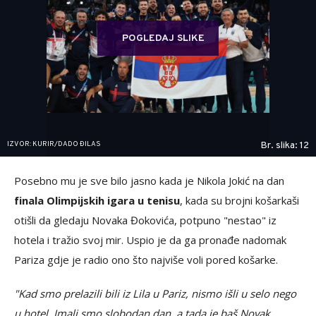
POGLEDAJ SLIKE
IZVOR: KURIR/DADO ĐILAS
Br. slika: 12
Posebno mu je sve bilo jasno kada je Nikola Jokić na dan
finala Olimpijskih igara u tenisu
, kada su brojni košarkaši
otišli da gledaju Novaka Đokovića, potpuno "nestao" iz
hotela i tražio svoj mir. Uspio je da ga pronađe nadomak
Pariza gdje je radio ono što najviše voli pored košarke.
"Kad smo prelazili bili iz Lila u Pariz, nismo išli u selo nego
u hotel. Imali smo slobodan dan, a tada je baš Novak