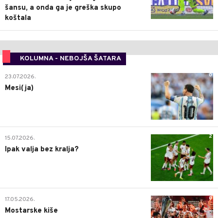
šansu, a onda ga je greška skupo
koštala
KOLUMNA - NEBOJŠA ŠATARA
0
23.07.2026.
Mesi(ja)
2
15.07.2026.
Ipak valja bez kralja?
0
17.05.2026.
Mostarske kiše