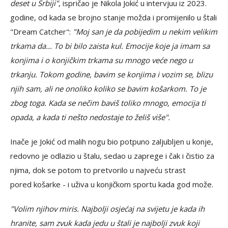
deset u Srbiji"
, ispričao je Nikola Jokić u intervjuu iz 2023.
godine, od kada se brojno stanje možda i promijenilo u štali
"Dream Catcher":
"Moj san je da pobijedim u nekim velikim
trkama da... To bi bilo zaista kul. Emocije koje ja imam sa
konjima i o konjičkim trkama su mnogo veće nego u
trkanju. Tokom godine, bavim se konjima i vozim se, blizu
njih sam, ali ne onoliko koliko se bavim košarkom. To je
zbog toga. Kada se nečim baviš toliko mnogo, emocija ti
opada, a kada ti nešto nedostaje to želiš više".
Inače je Jokić od malih nogu bio potpuno zaljubljen u konje,
redovno je odlazio u štalu, sedao u zaprege i čak i čistio za
njima, dok se potom to pretvorilo u najveću strast
pored košarke - i uživa u konjičkom sportu kada god može.
"Volim njihov miris. Najbolji osjećaj na svijetu je kada ih
hranite, sam zvuk kada jedu u štali je najbolji zvuk koji