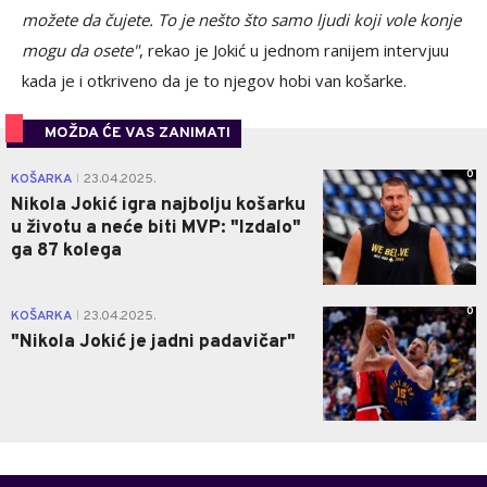
možete da čujete. To je nešto što samo ljudi koji vole konje
mogu da osete"
, rekao je Jokić u jednom ranijem intervjuu
kada je i otkriveno da je to njegov hobi van košarke.
MOŽDA ĆE VAS ZANIMATI
0
KOŠARKA
23.04.2025.
|
Nikola Jokić igra najbolju košarku
u životu a neće biti MVP: "Izdalo"
ga 87 kolega
0
KOŠARKA
23.04.2025.
|
"Nikola Jokić je jadni padavičar"