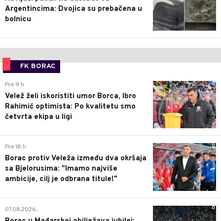
Argentincima: Dvojica su prebačena u
bolnicu
FK BORAC
0
Pre 9 h
Velež želi iskoristiti umor Borca, Ibro
Rahimić optimista: Po kvalitetu smo
četvrta ekipa u ligi
0
Pre 18 h
Borac protiv Veleža između dva okršaja
sa Bjelorusima: "Imamo najviše
ambicije, cilj je odbrana titule!"
0
07.08.2026.