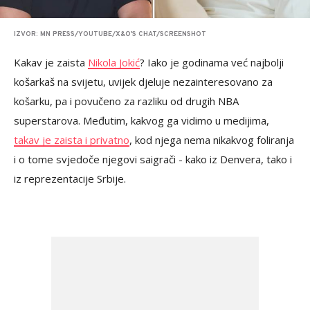
IZVOR: MN PRESS/YOUTUBE/X&O'S CHAT/SCREENSHOT
Kakav je zaista
Nikola Jokić
? Iako je godinama već najbolji
košarkaš na svijetu, uvijek djeluje nezainteresovano za
košarku, pa i povučeno za razliku od drugih NBA
superstarova. Međutim, kakvog ga vidimo u medijima,
takav je zaista i privatno
, kod njega nema nikakvog foliranja
i o tome svjedoče njegovi saigrači - kako iz Denvera, tako i
iz reprezentacije Srbije.