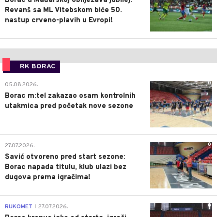
Borac u Mađarskoj obilježava jubilej:
Revanš sa ML Vitebskom biće 50.
nastup crveno-plavih u Evropi!
RK BORAC
0
05.08.2026.
Borac m:tel zakazao osam kontrolnih
utakmica pred početak nove sezone
0
27.07.2026.
Savić otvoreno pred start sezone:
Borac napada titulu, klub ulazi bez
dugova prema igračima!
0
RUKOMET
27.07.2026.
|