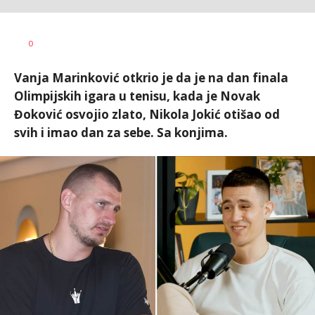
Milutin
AUTOR
0
Vujičić
Vanja Marinković otkrio je da je na dan finala
Olimpijskih igara u tenisu, kada je Novak
Đoković osvojio zlato, Nikola Jokić otišao od
svih i imao dan za sebe. Sa konjima.