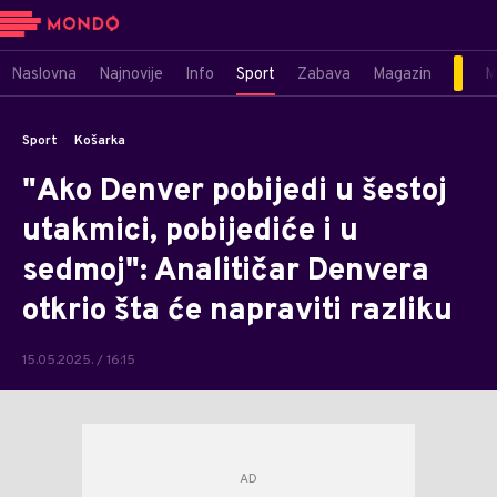
Naslovna
Najnovije
Info
Sport
Zabava
Magazin
M
Sport
Košarka
"Ako Denver pobijedi u šestoj
utakmici, pobijediće i u
sedmoj": Analitičar Denvera
otkrio šta će napraviti razliku
15.05.2025. / 16:15