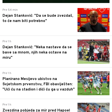
0
Pre 54 min
Dejan Stanković: "Da se bude zvezdaš,
to će nam biti potrebno"
0
Pre 1 h
Dejan Stanković: "Neka nastave da se
bave sa mnom, njih neka ostave na
miru"
0
Pre 1 h
Planirano Mesijevo ubistvo na
Svjetskom prvenstvu, FBI obaviješten:
"Ući ću na stadion i dići ću ga u vazduh"
0
Pre 1 h
Zvezdina pobjeda za mir pred Hapoel