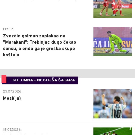
0
Pre 1 h
Zvezdin golman zaplakao na
"Marakani": Trebinjac dugo čekao
šansu, a onda ga je greška skupo
koštala
KOLUMNA - NEBOJŠA ŠATARA
0
23.07.2026.
Mesi(ja)
2
15.07.2026.