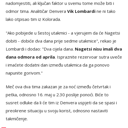
nadomjestiti, ali ključan faktor u svemu tome može biti i
odmor tima. Analitičar Denvera
Vik Lombardi
ne ni tako
lako otpisao tim iz Kolorada.
"Ako pobijede u šestoj utakmici - a vjerujem da će Nagetsi
dobiti - dobiće dva dana prije sedme utakmice", rekao je
Lombardi i dodao: "Dva cijela dana.
Nagetsi nisu imali dva
dana odmora od aprila
. Ispraznite rezervoar sutra uveče
i imaćete dodatni dan između utakmica da ga ponovo
napunite gorivom."
Meč ova dva tima zakazan je za noć između četvrtak i
petka, odnosno 16. maj u 2.30 poslije ponoći. Biće to
susret odluke da li će tim iz Denvera uspjeti da se spasi i
preokrene situaciju u svoju korist, odnosno nastaviti
takmičenje.