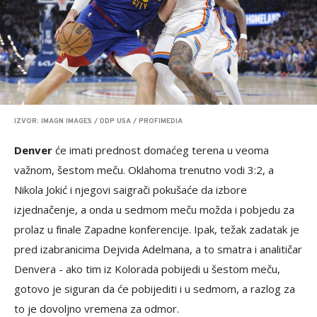
IZVOR: IMAGN IMAGES / DDP USA / PROFIMEDIA
Denver
će imati prednost domaćeg terena u veoma
važnom, šestom meču. Oklahoma trenutno vodi 3:2, a
Nikola Jokić i njegovi saigrači pokušaće da izbore
izjednačenje, a onda u sedmom meču možda i pobjedu za
prolaz u finale Zapadne konferencije. Ipak, težak zadatak je
pred izabranicima Dejvida Adelmana, a to smatra i analitičar
Denvera - ako tim iz Kolorada pobijedi u šestom meču,
gotovo je siguran da će pobijediti i u sedmom, a razlog za
to je dovoljno vremena za odmor.