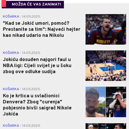
MOŽDA ĆE VAS ZANIMATI
0
KOŠARKA
14.05.2025.
|
"Kad se Jokić umori, pomoć?
Prestanite sa tim": Najveći hejter
kao nikad udario na Nikolu
0
KOŠARKA
14.05.2025.
|
Jokiću dosuđen najgori faul u
NBA ligi: Cijeli svijet je u šoku
zbog ove odluke sudija
0
KOŠARKA
14.05.2025.
|
Ko je krtica u svlačionici
Denvera? Zbog "curenja"
pobjesnio bivši saigrač Nikole
Jokića
0
KOŠARKA
14.05.2025.
|