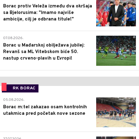
Borac protiv Veleža između dva okršaja
sa Bjelorusima: "Imamo najviše
ambicije, cilj je odbrana titule!"
0
07.08.2026.
Borac u Mađarskoj obilježava jubilej:
Revanš sa ML Vitebskom biće 50.
nastup crveno-plavih u Evropi!
RK BORAC
0
05.08.2026.
Borac m:tel zakazao osam kontrolnih
utakmica pred početak nove sezone
0
27.07.2026.