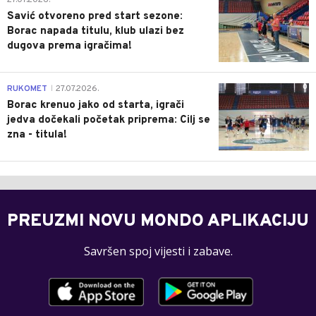
Savić otvoreno pred start sezone:
Borac napada titulu, klub ulazi bez
dugova prema igračima!
0
RUKOMET
27.07.2026.
|
Borac krenuo jako od starta, igrači
jedva dočekali početak priprema: Cilj se
zna - titula!
PREUZMI NOVU MONDO APLIKACIJU
Savršen spoj vijesti i zabave.