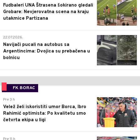
Fudbaleri UNA Štrasena šokirano gledali
Grobare: Nevjerovatna scena na kraju
utakmice Partizana
0
22.07.2026.
Navijači pucali na autobus sa
Argentincima: Dvojica su prebačena u
bolnicu
FK BORAC
0
Pre 3 h
Velež želi iskoristiti umor Borca, Ibro
Rahimić optimista: Po kvalitetu smo
četvrta ekipa u ligi
0
Pre 11 h