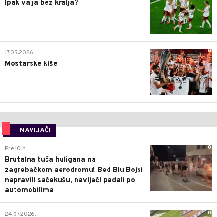
Ipak valja bez kralja?
0
17.05.2026.
Mostarske kiše
NAVIJAČI
0
Pre 10 h
Brutalna tuča huligana na
zagrebačkom aerodromu! Bed Blu Bojsi
napravili sačekušu, navijači padali po
automobilima
0
24.07.2026.