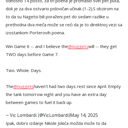
odnosno 14 posto, za tri poena je promašio svih pet puta,
dok je za dva ostvario polovičan učinak (1-2).S obzirom na
to da su Nagetsi bili poraženi pet do sedam razlike u
prethodna dva meča može se reći da je to direktnoj vezi sa
izostankom Porterovih poena.
Win Game 6 -- and I believe the
@nuggets
will -- they get
TWO days before Game 7.
Two. Whole. Days.
The
@nuggets
haven't had two days rest since April. Empty
the tank tomorrow night and you have an extra day
between games to fuel it back up.
May 14, 2025
— Vic Lombardi (@VicLombardi)
Ipak, dobro izdanje Nikole Jokića možda može to da