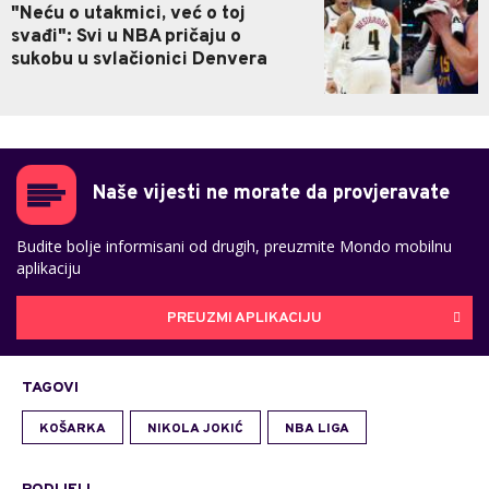
"Neću o utakmici, već o toj
svađi": Svi u NBA pričaju o
sukobu u svlačionici Denvera
Naše vijesti ne morate da provjeravate
Budite bolje informisani od drugih, preuzmite Mondo mobilnu
aplikaciju
PREUZMI APLIKACIJU
TAGOVI
KOŠARKA
NIKOLA JOKIĆ
NBA LIGA