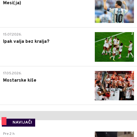
Mesi(ja)
2
15.07.2026.
Ipak valja bez kralja?
0
17.05.2026.
Mostarske kiše
NAVIJAČI
0
Pre 2 h