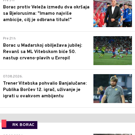
Pre 3 h
Borac protiv Veleža između dva okršaja
sa Bjelorusima: "Imamo najviše
ambicije, cilj je odbrana titule!"
0
Pre 21 h
Borac u Mađarskoj obilježava jubilej:
Revanš sa ML Vitebskom biće 50.
nastup crveno-plavih u Evropi!
0
07.08.2026.
Trener Vitebska pohvalio Banjalučane:
Publika Borčev 12. igrač, uživanje je
igrati u ovakvom ambijentu
RK BORAC