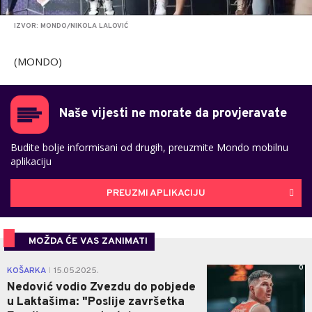
IZVOR: MONDO/NIKOLA LALOVIĆ
(MONDO)
Naše vijesti ne morate da provjeravate
Budite bolje informisani od drugih, preuzmite Mondo mobilnu
aplikaciju
PREUZMI APLIKACIJU
MOŽDA ĆE VAS ZANIMATI
0
KOŠARKA
15.05.2025.
|
Nedović vodio Zvezdu do pobjede
u Laktašima: "Poslije završetka