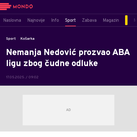
Naslovna
Najnovije
Info
Sport
Zabava
Magazin
M
Sport
Košarka
Nemanja Nedović prozvao ABA
ligu zbog čudne odluke
17.05.2025. / 09:02