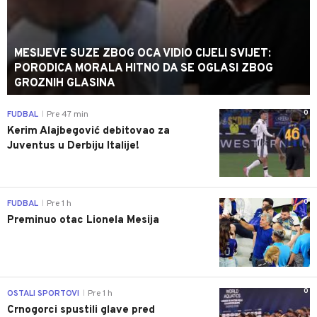
MESIJEVE SUZE ZBOG OCA VIDIO CIJELI SVIJET:
PORODICA MORALA HITNO DA SE OGLASI ZBOG
GROZNIH GLASINA
0
FUDBAL
Pre 47 min
|
Kerim Alajbegović debitovao za
Juventus u Derbiju Italije!
0
FUDBAL
Pre 1 h
|
Preminuo otac Lionela Mesija
0
OSTALI SPORTOVI
Pre 1 h
|
Crnogorci spustili glave pred