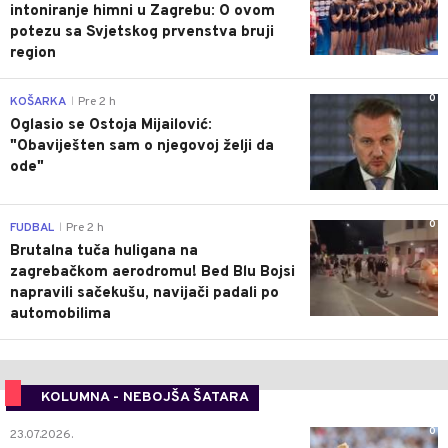
intoniranje himni u Zagrebu: O ovom
potezu sa Svjetskog prvenstva bruji
region
0
KOŠARKA
Pre 2 h
|
Oglasio se Ostoja Mijailović:
"Obaviješten sam o njegovoj želji da
ode"
0
FUDBAL
Pre 2 h
|
Brutalna tuča huligana na
zagrebačkom aerodromu! Bed Blu Bojsi
napravili sačekušu, navijači padali po
automobilima
KOLUMNA - NEBOJŠA ŠATARA
0
23.07.2026.