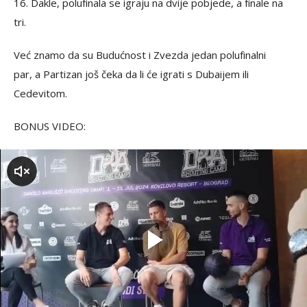
16. Dakle, polufinala se igraju na dvije pobjede, a finale na
tri.
Već znamo da su Budućnost i Zvezda jedan polufinalni
par, a Partizan još čeka da li će igrati s Dubaijem ili
Cedevitom.
BONUS VIDEO:
zvuk