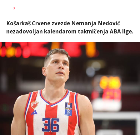
Nebojša
AUTOR
0
Šatara
Košarkaš Crvene zvezde Nemanja Nedović
nezadovoljan kalendarom takmičenja ABA lige.