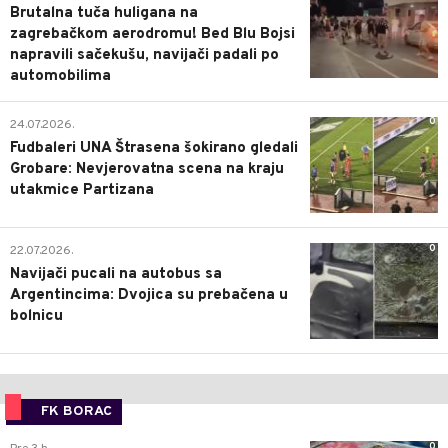
Brutalna tuča huligana na
zagrebačkom aerodromu! Bed Blu Bojsi
napravili sačekušu, navijači padali po
automobilima
0
24.07.2026.
Fudbaleri UNA Štrasena šokirano gledali
Grobare: Nevjerovatna scena na kraju
utakmice Partizana
0
22.07.2026.
Navijači pucali na autobus sa
Argentincima: Dvojica su prebačena u
bolnicu
FK BORAC
0