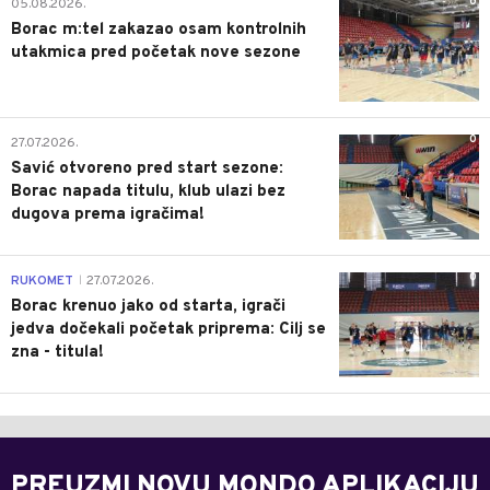
0
05.08.2026.
Borac m:tel zakazao osam kontrolnih
utakmica pred početak nove sezone
0
27.07.2026.
Savić otvoreno pred start sezone:
Borac napada titulu, klub ulazi bez
dugova prema igračima!
0
RUKOMET
27.07.2026.
|
Borac krenuo jako od starta, igrači
jedva dočekali početak priprema: Cilj se
zna - titula!
PREUZMI NOVU MONDO APLIKACIJU