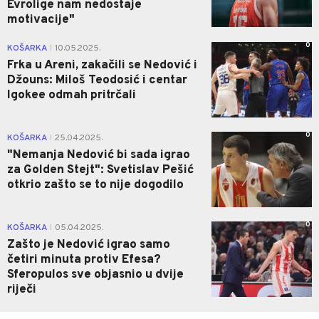
Evrolige nam nedostaje
motivacije"
0
KOŠARKA
10.05.2025.
|
Frka u Areni, zakačili se Nedović i
Džouns: Miloš Teodosić i centar
Igokee odmah pritrčali
0
KOŠARKA
25.04.2025.
|
"Nemanja Nedović bi sada igrao
za Golden Stejt": Svetislav Pešić
otkrio zašto se to nije dogodilo
0
KOŠARKA
05.04.2025.
|
Zašto je Nedović igrao samo
četiri minuta protiv Efesa?
Sferopulos sve objasnio u dvije
riječi