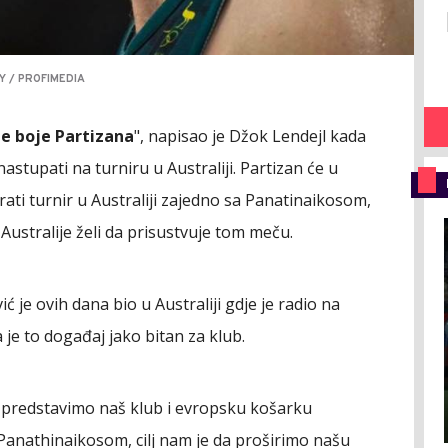
Y / PROFIMEDIA
le boje Partizana
", napisao je Džok Lendejl kada
 nastupati na turniru u Australiji. Partizan će u
ti turnir u Australiji zajedno sa Panatinaikosom,
Australije želi da prisustvuje tom meču.
ć je ovih dana bio u Australiji gdje je radio na
a je to događaj jako bitan za klub.
a predstavimo naš klub i evropsku košarku
 Panathinaikosom, cilj nam je da proširimo našu