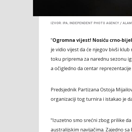
IZVOR: IPA, INDEPENDENT PHOTO AGENCY / ALAM
"
Ogromna vijest! Nosiću crno-bije
je vidio vijest da će njegov bivši klub
toku priprema za narednu sezonu igra
a očigledno da centar reprezentacije 
Predsjednik Partizana Ostoja Mijailovi
organizaciji tog turnira i istakao je d
"Izuzetno smo srećni zbog prilike d
australijskim navijačima. Zajedno sa