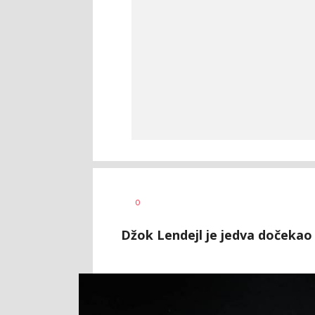
Nebojša
AUTOR
0
Šatara
Džok Lendejl je jedva dočekao 