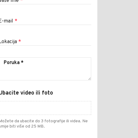
Vaše ime
*
E-mail
*
Lokacija
*
Ubacite video ili foto
Možete da ubacite do 3 fotografije ili videa. Ne
smije biti više od 25 MB.