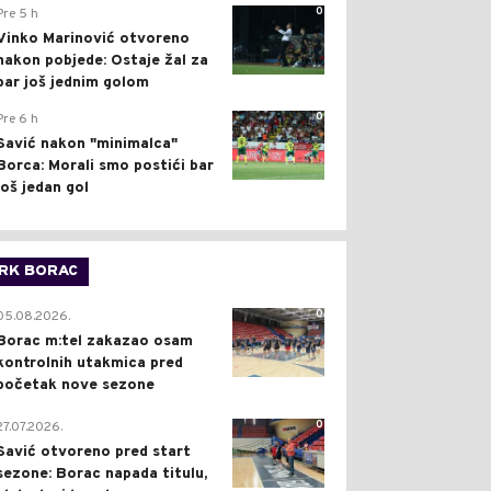
0
Pre 5 h
Vinko Marinović otvoreno
nakon pobjede: Ostaje žal za
bar još jednim golom
0
Pre 6 h
Savić nakon "minimalca"
Borca: Morali smo postići bar
još jedan gol
RK BORAC
0
05.08.2026.
Borac m:tel zakazao osam
kontrolnih utakmica pred
početak nove sezone
0
27.07.2026.
Savić otvoreno pred start
sezone: Borac napada titulu,