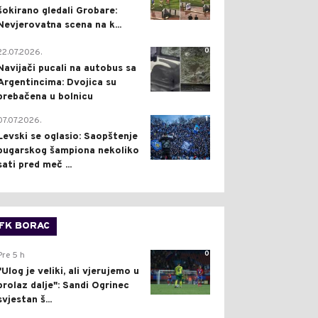
šokirano gledali Grobare:
Nevjerovatna scena na k...
0
22.07.2026.
Navijači pucali na autobus sa
Argentincima: Dvojica su
prebačena u bolnicu
1
07.07.2026.
Levski se oglasio: Saopštenje
bugarskog šampiona nekoliko
sati pred meč ...
FK BORAC
0
Pre 5 h
"Ulog je veliki, ali vjerujemo u
prolaz dalje": Sandi Ogrinec
svjestan š...