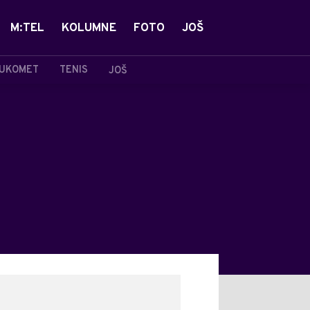
M:TEL
KOLUMNE
FOTO
JOŠ
UKOMET
TENIS
JOŠ