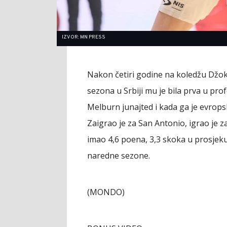
IZVOR: MN PRESS
Nakon četiri godine na koledžu Džok
sezona u Srbiji mu je bila prva u prof
Melburn junajted i kada ga je evrop
Zaigrao je za San Antonio, igrao je za
imao 4,6 poena, 3,3 skoka u prosjeku.
naredne sezone.
(MONDO)