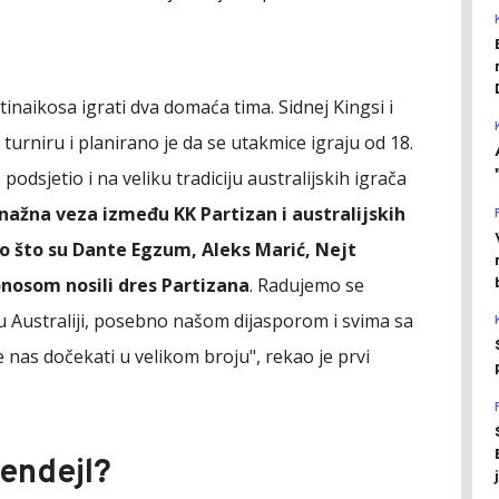
inaikosa igrati dva domaća tima. Sidnej Kingsi i
turniru i planirano je da se utakmice igraju od 18.
podsjetio i na veliku tradiciju australijskih igrača
snažna veza između KK Partizan i australijskih
ao što su Dante Egzum, Aleks Marić, Nejt
ponosom nosili dres Partizana
. Radujemo se
 u Australiji, posebno našom dijasporom i svima sa
nas dočekati u velikom broju", rekao je prvi
Lendejl?