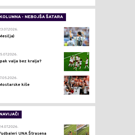
KOLUMNA - NEBOJŠA ŠATARA
0
23.07.2026.
Mesi(ja)
2
15.07.2026.
Ipak valja bez kralja?
0
17.05.2026.
Mostarske kiše
NAVIJAČI
0
24.07.2026.
Fudbaleri UNA Štrasena