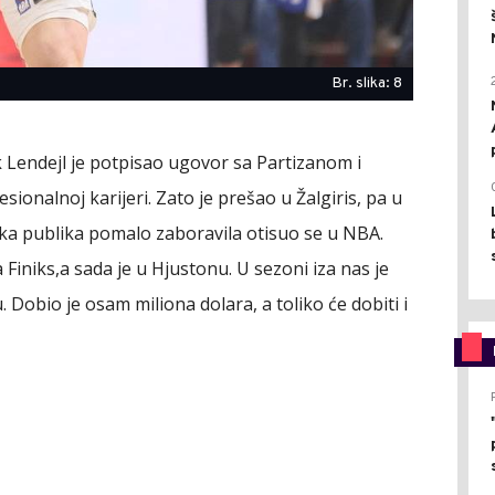
Br. slika: 8
 Lendejl je potpisao ugovor sa Partizanom i
esionalnoj karijeri. Zato je prešao u Žalgiris, pa u
ska publika pomalo zaboravila otisuo se u NBA.
 Finiks,a sada je u Hjustonu. U sezoni iza nas je
 Dobio je osam miliona dolara, a toliko će dobiti i