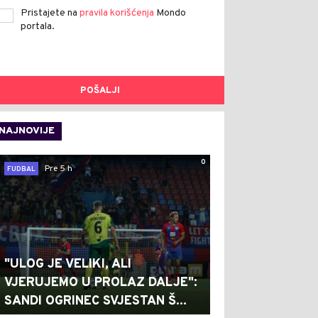
Pristajete na
pravila korišćenja
Mondo
portala.
POŠALJI
NAJNOVIJE
0
Pre 5 h
FUDBAL
"ULOG JE VELIKI, ALI
VJERUJEMO U PROLAZ DALJE":
SANDI OGRINEC SVJESTAN Š...