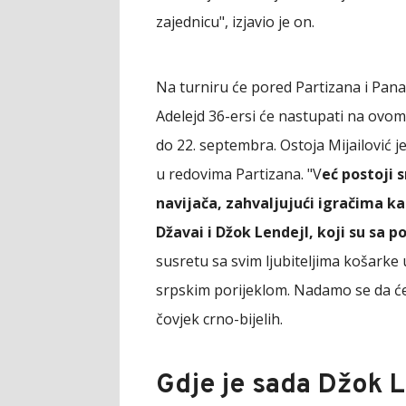
zajednicu", izjavio je on.
Na turniru će pored Partizana i Panat
Adelejd 36-ersi će nastupati na ovom 
do 22. septembra. Ostoja Mijailović je 
u redovima Partizana. "V
eć postoji 
navijača, zahvaljujući igračima k
Džavai i Džok Lendejl, koji su sa 
susretu sa svim ljubiteljima košarke
srpskim porijeklom. Nadamo se da će 
čovjek crno-bijelih.
Gdje je sada Džok 