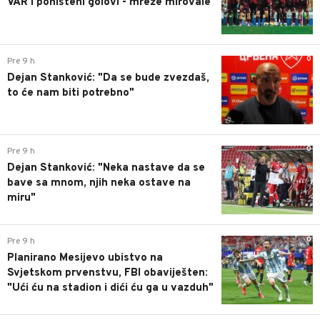
VAR i poništeni golovi - mreže mirovale
0
Pre 9 h
Dejan Stanković: "Da se bude zvezdaš,
to će nam biti potrebno"
0
Pre 9 h
Dejan Stanković: "Neka nastave da se
bave sa mnom, njih neka ostave na
miru"
0
Pre 9 h
Planirano Mesijevo ubistvo na
Svjetskom prvenstvu, FBI obaviješten:
"Ući ću na stadion i dići ću ga u vazduh"