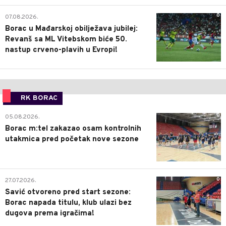
0
07.08.2026.
Borac u Mađarskoj obilježava jubilej:
Revanš sa ML Vitebskom biće 50.
nastup crveno-plavih u Evropi!
RK BORAC
0
05.08.2026.
Borac m:tel zakazao osam kontrolnih
utakmica pred početak nove sezone
0
27.07.2026.
Savić otvoreno pred start sezone:
Borac napada titulu, klub ulazi bez
dugova prema igračima!