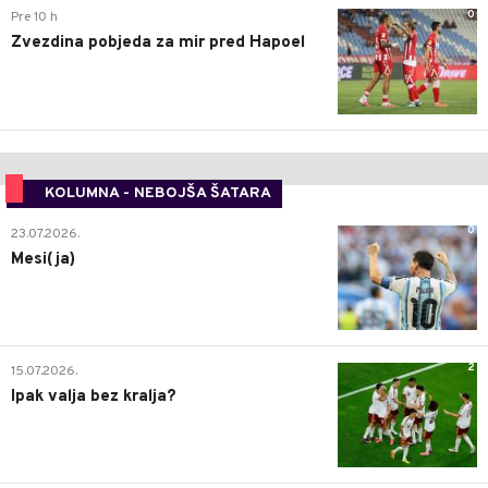
0
Pre 10 h
Zvezdina pobjeda za mir pred Hapoel
KOLUMNA - NEBOJŠA ŠATARA
0
23.07.2026.
Mesi(ja)
2
15.07.2026.
Ipak valja bez kralja?