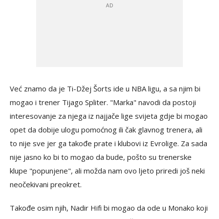
Već znamo da je Ti-Džej Šorts ide u NBA ligu, a sa njim bi
mogao i trener Tijago Spliter. "Marka" navodi da postoji
interesovanje za njega iz najjače lige svijeta gdje bi mogao
opet da dobije ulogu pomoćnog ili čak glavnog trenera, ali
to nije sve jer ga takođe prate i klubovi iz Evrolige. Za sada
nije jasno ko bi to mogao da bude, pošto su trenerske
klupe "popunjene", ali možda nam ovo ljeto priredi još neki
neočekivani preokret.
Takođe osim njih, Nadir Hifi bi mogao da ode u Monako koji