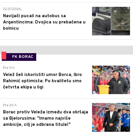
0
22.07.2026.
Navijači pucali na autobus sa
Argentincima: Dvojica su prebačena u
bolnicu
FK BORAC
0
Pre 11 h
Velež želi iskoristiti umor Borca, Ibro
Rahimić optimista: Po kvalitetu smo
četvrta ekipa u ligi
0
Pre 20 h
Borac protiv Veleža između dva okršaja
sa Bjelorusima: "Imamo najviše
ambicije, cilj je odbrana titule!"