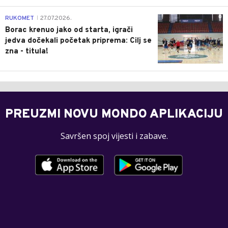
0
RUKOMET
27.07.2026.
|
Borac krenuo jako od starta, igrači
jedva dočekali početak priprema: Cilj se
zna - titula!
PREUZMI NOVU MONDO APLIKACIJU
Savršen spoj vijesti i zabave.