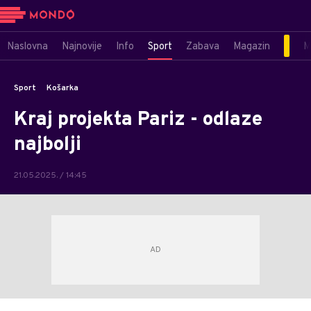
Naslovna
Najnovije
Info
Sport
Zabava
Magazin
M
Sport
Košarka
Kraj projekta Pariz - odlaze
najbolji
21.05.2025. / 14:45