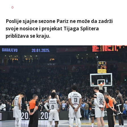
Nebojša
AUTOR
0
Šatara
Poslije sjajne sezone Pariz ne može da zadrži
svoje nosioce i projekat Tijaga Splitera
približava se kraju.