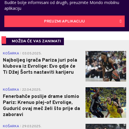
Budite bolje informisani od drugih, preuzmite Mondo mobilnu
aplikaciju
PREUZMI APLIKACIJU
MOŽDA ĆE VAS ZANIMATI
0
KOŠARKA
03.05.2025.
|
Najboljeg igrača Pariza juri pola
klubova iz Evrolige: Evo gdje će
Ti Džej Šorts nastaviti karijeru
0
KOŠARKA
22.04.2025.
|
Fenerbahče poslije drame slomio
Pariz: Krenuo plej-of Evrolige,
Gudurić ovaj meč želi što prije da
zaboravi
0
KOŠARKA
29.03.2025.
|