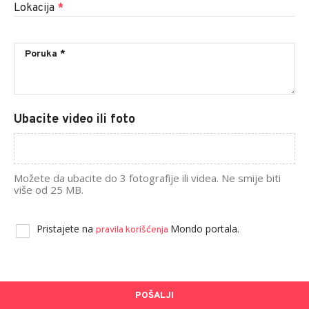
Lokacija
*
Ubacite video ili foto
Možete da ubacite do 3 fotografije ili videa. Ne smije biti
više od 25 MB.
Pristajete na
Mondo portala.
pravila korišćenja
POŠALJI