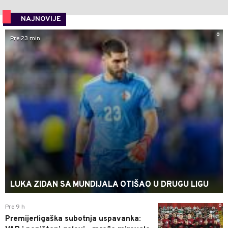
NAJNOVIJE
0
Pre 23 min
LUKA ZIDAN SA MUNDIJALA OTIŠAO U DRUGU LIGU
0
Pre 9 h
Premijerligaška subotnja uspavanka: