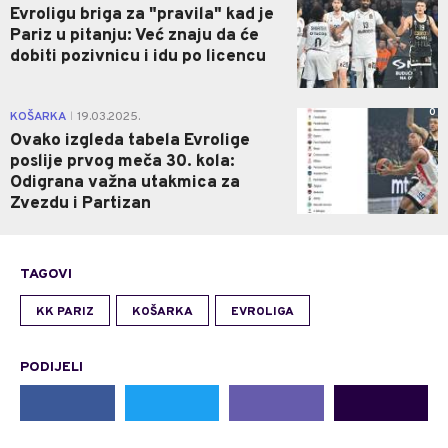
Evroligu briga za "pravila" kad je
Pariz u pitanju: Već znaju da će
dobiti pozivnicu i idu po licencu
0
KOŠARKA
19.03.2025.
|
Ovako izgleda tabela Evrolige
poslije prvog meča 30. kola:
Odigrana važna utakmica za
Zvezdu i Partizan
TAGOVI
KK PARIZ
KOŠARKA
EVROLIGA
PODIJELI