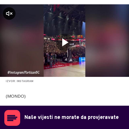
zvuk
IZVOR: INSTAGRAM
(MONDO)
Naše vijesti ne morate da provjeravate