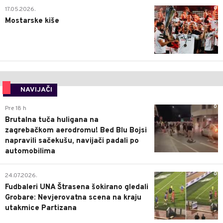
0
17.05.2026.
Mostarske kiše
NAVIJAČI
0
Pre 18 h
Brutalna tuča huligana na
zagrebačkom aerodromu! Bed Blu Bojsi
napravili sačekušu, navijači padali po
automobilima
0
24.07.2026.
Fudbaleri UNA Štrasena šokirano gledali
Grobare: Nevjerovatna scena na kraju
utakmice Partizana