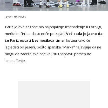
IZVOR: MN PRESS
Pariz je ove sezone bio najprijatnije iznenađenje u Evroligi,
međutim čini se da to neće potrajati.
Već sada je jasno da
će Pariz ostati bez nosilaca tima
i ko zna kako će
izgledati od jeseni, pošto španska "Marka" najavljuje da ne
mogu da zadrže sve one koji su i napravili pomenuto
iznenađenje.