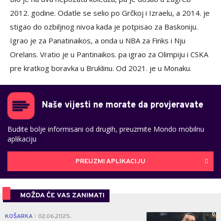
2012. godine. Odatle se selio po Grčkoj i Izraelu, a 2014. je
stigao do ozbiljnog nivoa kada je potpisao za Baskoniju.
Igrao je za Panatinaikos, a onda u NBA za Finks i Nju
Orelans. Vratio je u Pantinaikos. pa igrao za Olimpiju i CSKA
pre kratkog boravka u Bruklinu. Od 2021. je u Monaku.
Naše vijesti ne morate da provjeravate
Budite bolje informisani od drugih, preuzmite Mondo mobilnu
aplikaciju
PREUZMI APLIKACIJU
MOŽDA ĆE VAS ZANIMATI
0
KOŠARKA
02.06.2025.
|