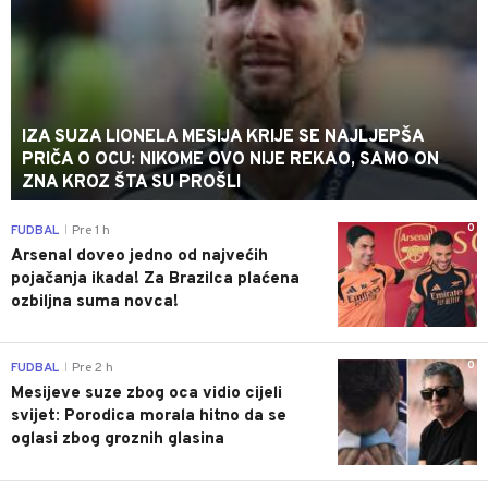
IZA SUZA LIONELA MESIJA KRIJE SE NAJLJEPŠA
PRIČA O OCU: NIKOME OVO NIJE REKAO, SAMO ON
ZNA KROZ ŠTA SU PROŠLI
0
FUDBAL
Pre 1 h
|
Arsenal doveo jedno od najvećih
pojačanja ikada! Za Brazilca plaćena
ozbiljna suma novca!
0
FUDBAL
Pre 2 h
|
Mesijeve suze zbog oca vidio cijeli
svijet: Porodica morala hitno da se
oglasi zbog groznih glasina