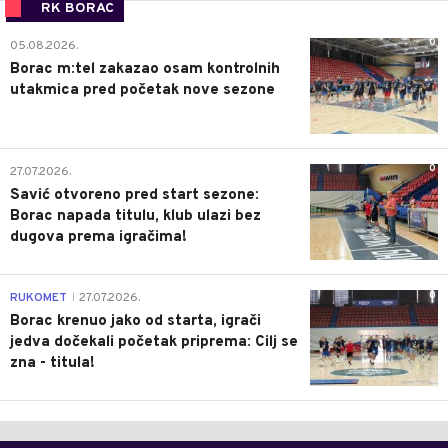
RK BORAC
0
05.08.2026.
Borac m:tel zakazao osam kontrolnih
utakmica pred početak nove sezone
0
27.07.2026.
Savić otvoreno pred start sezone:
Borac napada titulu, klub ulazi bez
dugova prema igračima!
0
RUKOMET
27.07.2026.
|
Borac krenuo jako od starta, igrači
jedva dočekali početak priprema: Cilj se
zna - titula!