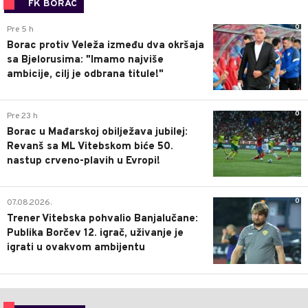
FK BORAC
0
Pre 5 h
Borac protiv Veleža između dva okršaja
sa Bjelorusima: "Imamo najviše
ambicije, cilj je odbrana titule!"
0
Pre 23 h
Borac u Mađarskoj obilježava jubilej:
Revanš sa ML Vitebskom biće 50.
nastup crveno-plavih u Evropi!
0
07.08.2026.
Trener Vitebska pohvalio Banjalučane:
Publika Borčev 12. igrač, uživanje je
igrati u ovakvom ambijentu