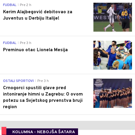
0
FUDBAL
Pre 2 h
|
Kerim Alajbegović debitovao za
Juventus u Derbiju Italije!
0
FUDBAL
Pre 3 h
|
Preminuo otac Lionela Mesija
0
OSTALI SPORTOVI
Pre 3 h
|
Crnogorci spustili glave pred
intoniranje himni u Zagrebu: O ovom
potezu sa Svjetskog prvenstva bruji
region
KOLUMNA - NEBOJŠA ŠATARA