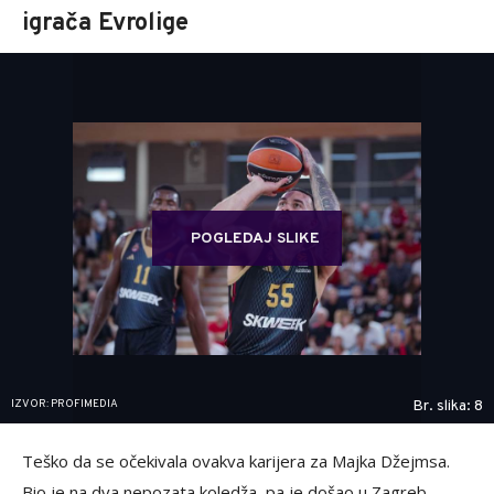
igrača Evrolige
POGLEDAJ SLIKE
IZVOR: PROFIMEDIA
Br. slika: 8
Teško da se očekivala ovakva karijera za Majka Džejmsa.
Bio je na dva nepozata koledža, pa je došao u Zagreb