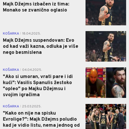
Majk Džejms izbačen iz tima:
Monako se zvanično oglasio
0
KOŠARKA
18.04.2025.
|
Majk Džejms suspendovan: Evo
od kad važi kazna, odluka je više
nego besmislena
0
KOŠARKA
04.04.2025.
|
"Ako si umoran, vrati pare i idi
kući": Vasilis Spanulis žestoko
"opleo" po Majku Džejmsu i
svojim igračima
0
KOŠARKA
25.03.2025.
|
"Kako on nije na spisku
Evrolige?": Majk Džejms poludio
kad je vidio listu, nema jednog od