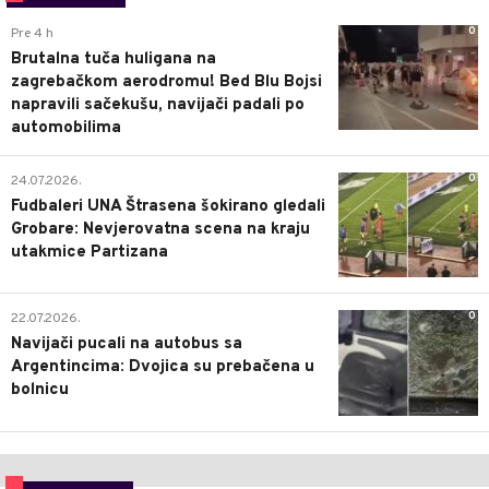
0
Pre 4 h
Brutalna tuča huligana na
zagrebačkom aerodromu! Bed Blu Bojsi
napravili sačekušu, navijači padali po
automobilima
0
24.07.2026.
Fudbaleri UNA Štrasena šokirano gledali
Grobare: Nevjerovatna scena na kraju
utakmice Partizana
0
22.07.2026.
Navijači pucali na autobus sa
Argentincima: Dvojica su prebačena u
bolnicu