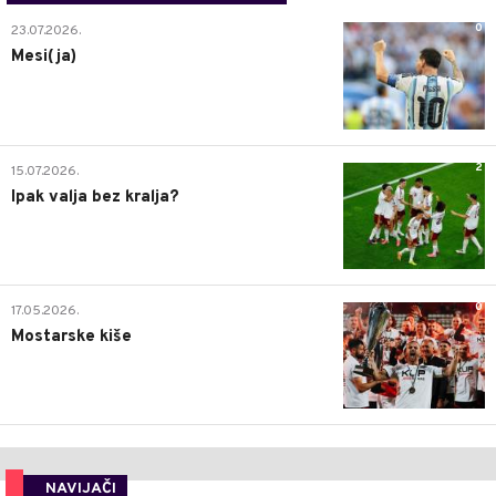
0
23.07.2026.
Mesi(ja)
2
15.07.2026.
Ipak valja bez kralja?
0
17.05.2026.
Mostarske kiše
NAVIJAČI