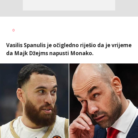
Bojan
AUTOR
0
Jakovljević
Vasilis Spanulis je očigledno riješio da je vrijeme
da Majk Džejms napusti Monako.