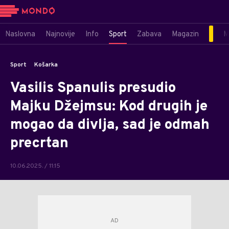
Naslovna
Najnovije
Info
Sport
Zabava
Magazin
M
Sport
Košarka
Vasilis Spanulis presudio
Majku Džejmsu: Kod drugih je
mogao da divlja, sad je odmah
precrtan
10.06.2025. / 11:15