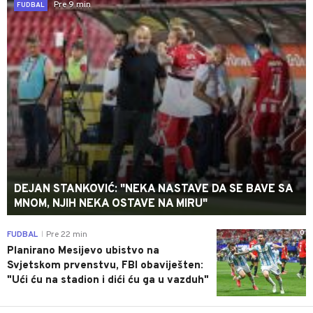
Pre 9 min
FUDBAL
DEJAN STANKOVIĆ: "NEKA NASTAVE DA SE BAVE SA
MNOM, NJIH NEKA OSTAVE NA MIRU"
0
FUDBAL
Pre 22 min
|
Planirano Mesijevo ubistvo na
Svjetskom prvenstvu, FBI obaviješten:
"Ući ću na stadion i dići ću ga u vazduh"