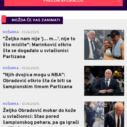
PREUZMI APLIKACIJU
MOŽDA ĆE VAS ZANIMATI
0
KOŠARKA
13.06.2025.
|
"Željko nam nije 'j... m...', nije to
što mislite": Marinković otkrio
šta se događalo u svlačionici
Partizana
0
KOŠARKA
13.06.2025.
|
"Njih dvojica mogu u NBA":
Obradović otkrio šta će biti sa
šampionskim timom Partizana
0
KOŠARKA
12.06.2025.
|
Željko Obradović mokar do kože
u svlačionici: Stao pored
šampionskog pehara, pa ga igrači