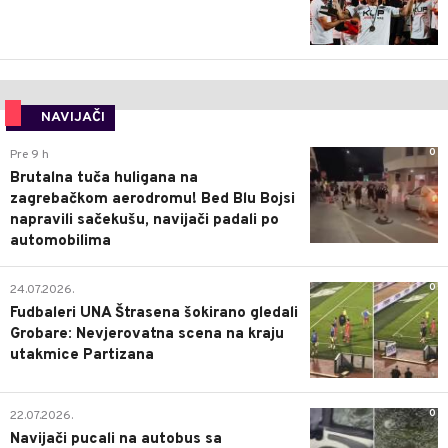
NAVIJAČI
0
Pre 9 h
Brutalna tuča huligana na
zagrebačkom aerodromu! Bed Blu Bojsi
napravili sačekušu, navijači padali po
automobilima
0
24.07.2026.
Fudbaleri UNA Štrasena šokirano gledali
Grobare: Nevjerovatna scena na kraju
utakmice Partizana
0
22.07.2026.
Navijači pucali na autobus sa