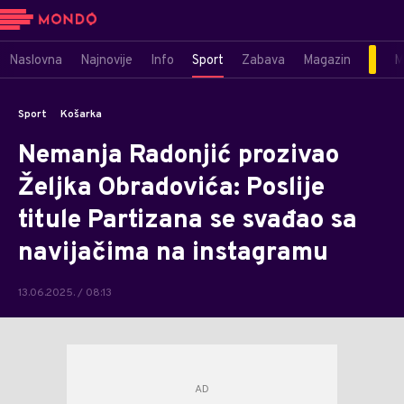
Naslovna
Najnovije
Info
Sport
Zabava
Magazin
M
Sport
Košarka
Nemanja Radonjić prozivao
Željka Obradovića: Poslije
titule Partizana se svađao sa
navijačima na instagramu
13.06.2025. / 08:13