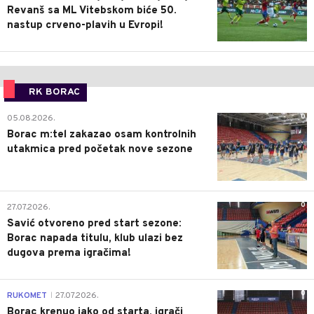
Revanš sa ML Vitebskom biće 50.
nastup crveno-plavih u Evropi!
RK BORAC
0
05.08.2026.
Borac m:tel zakazao osam kontrolnih
utakmica pred početak nove sezone
0
27.07.2026.
Savić otvoreno pred start sezone:
Borac napada titulu, klub ulazi bez
dugova prema igračima!
0
RUKOMET
27.07.2026.
|
Borac krenuo jako od starta, igrači