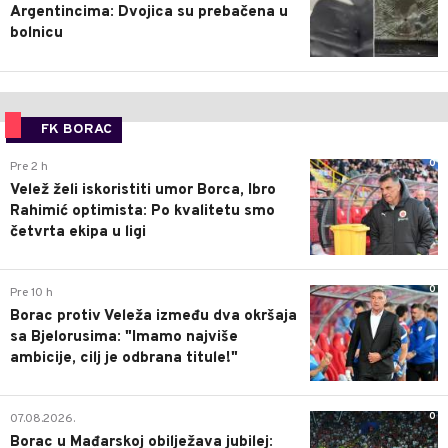
Argentincima: Dvojica su prebačena u
bolnicu
FK BORAC
0
Pre 2 h
Velež želi iskoristiti umor Borca, Ibro
Rahimić optimista: Po kvalitetu smo
četvrta ekipa u ligi
0
Pre 10 h
Borac protiv Veleža između dva okršaja
sa Bjelorusima: "Imamo najviše
ambicije, cilj je odbrana titule!"
0
07.08.2026.
Borac u Mađarskoj obilježava jubilej: