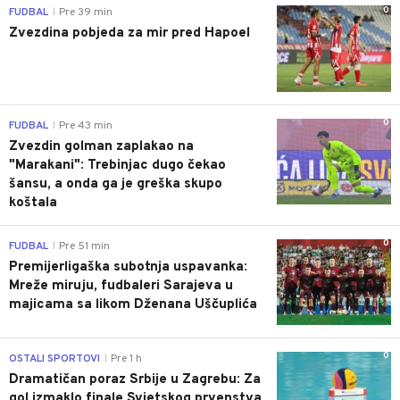
0
FUDBAL
Pre 39 min
|
Zvezdina pobjeda za mir pred Hapoel
0
FUDBAL
Pre 43 min
|
Zvezdin golman zaplakao na
"Marakani": Trebinjac dugo čekao
šansu, a onda ga je greška skupo
koštala
0
FUDBAL
Pre 51 min
|
Premijerligaška subotnja uspavanka:
Mreže miruju, fudbaleri Sarajeva u
majicama sa likom Dženana Uščuplića
0
OSTALI SPORTOVI
Pre 1 h
|
Dramatičan poraz Srbije u Zagrebu: Za
gol izmaklo finale Svjetskog prvenstva