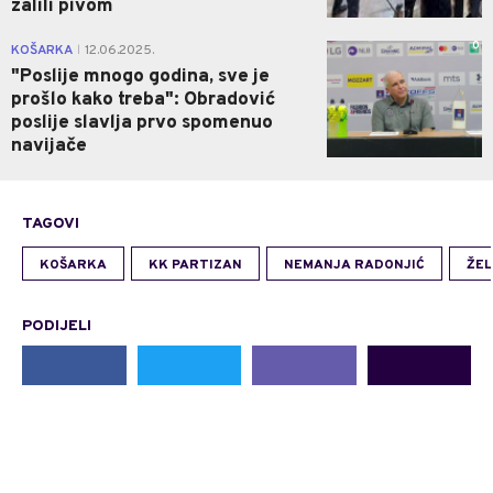
zalili pivom
0
KOŠARKA
12.06.2025.
|
"Poslije mnogo godina, sve je
prošlo kako treba": Obradović
poslije slavlja prvo spomenuo
navijače
TAGOVI
KOŠARKA
KK PARTIZAN
NEMANJA RADONJIĆ
ŽEL
PODIJELI