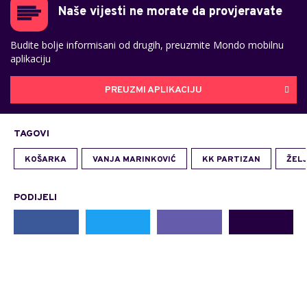
Naše vijesti ne morate da provjeravate
Budite bolje informisani od drugih, preuzmite Mondo mobilnu
aplikaciju
PREUZMI APLIKACIJU
TAGOVI
KOŠARKA
VANJA MARINKOVIĆ
KK PARTIZAN
ŽEL
PODIJELI