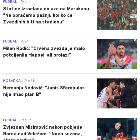
0
FUDBAL
Pre 1 h
|
Stotine Izraelaca dolaze na Marakanu:
"Ne obraćamo pažnju koliko će
Zvezdinih biti na stadionu"
0
FUDBAL
Pre 1 h
|
Milan Rodić: "Crvena zvezda je malo
potcijenila Hapoel, ali prolazi"
0
KOŠARKA
Pre 1 h
|
Nemanja Nedović: "Janis Sferopulos
nije imao plan B"
0
FUDBAL
Pre 1 h
|
Zvjezdan Misimović nakon pobjede
Borca nad Veležom: “Nova sezona,