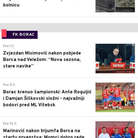
bolnicu
FK BORAC
0
Pre 1 h
Zvjezdan Misimović nakon pobjede
Borca nad Veležom: “Nova sezona,
stare navike”
0
Pre 5 h
Borac krenuo šampionski: Ante Roguljić
i Damjan Šiškovski složni - najvažniji
bodovi pred ML Vitebsk
1
Pre 15 h
Marinović nakon trijumfa Borca na
startu prvenstva: Momci dobro rade,