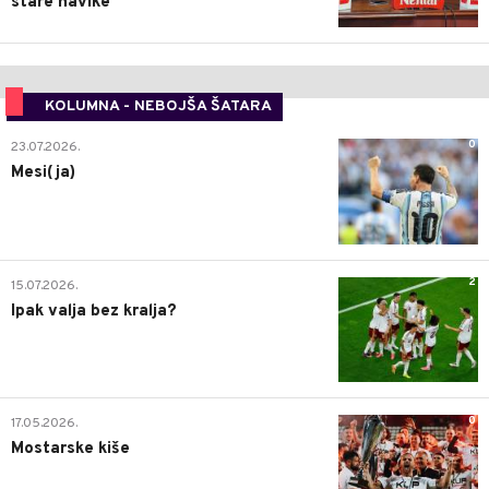
stare navike”
KOLUMNA - NEBOJŠA ŠATARA
0
23.07.2026.
Mesi(ja)
2
15.07.2026.
Ipak valja bez kralja?
0
17.05.2026.
Mostarske kiše