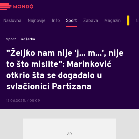
Naslovna
Najnovije
Info
Sport
Zabava
Magazin
M
Sport
Košarka
"Željko nam nije 'j... m...', nije
to što mislite": Marinković
otkrio šta se događalo u
svlačionici Partizana
13.06.2025. / 08:09