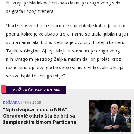
Na kraju je Marinković priznao da mu je drago zbog svih
saigrača i zbog trenera.
"Kad se osvoji titula stvarno je najnebitnije koliko je ko dao
poena, koliko je ko ubacio trojki. Pamti se titula, jubilarna je i
svima nama jako bitna. Nekima je ovo prvi trofej u karijeri.
Tajrik, Vašington, Ajzeja Majk, stvarno mi je drago zbog
njih. Drago mi je i zbog Željka, mislim da i on prolazi kroz
razne situacije ove godine, koje vi niste vidjeli, ali na kraju
se sve isplatilo i drago mi je"
MOŽDA ĆE VAS ZANIMATI
0
KOŠARKA
13.06.2025.
|
"Njih dvojica mogu u NBA":
Obradović otkrio šta će biti sa
šampionskim timom Partizana