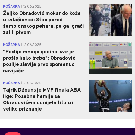
0
KOŠARKA
12.06.2025.
|
Željko Obradović mokar do kože
u svlačionici: Stao pored
šampionskog pehara, pa ga igrači
zalili pivom
0
KOŠARKA
12.06.2025.
|
"Poslije mnogo godina, sve je
prošlo kako treba": Obradović
poslije slavlja prvo spomenuo
navijače
0
KOŠARKA
12.06.2025.
|
Tajrik Džouns je MVP finala ABA
lige: Posebna hemija sa
Obradovićem donijela titulu i
veliko priznanje