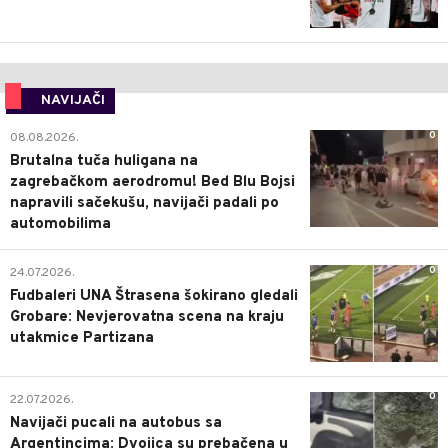
NAVIJAČI
0
08.08.2026.
Brutalna tuča huligana na
zagrebačkom aerodromu! Bed Blu Bojsi
napravili sačekušu, navijači padali po
automobilima
0
24.07.2026.
Fudbaleri UNA Štrasena šokirano gledali
Grobare: Nevjerovatna scena na kraju
utakmice Partizana
0
22.07.2026.
Navijači pucali na autobus sa
Argentincima: Dvojica su prebačena u