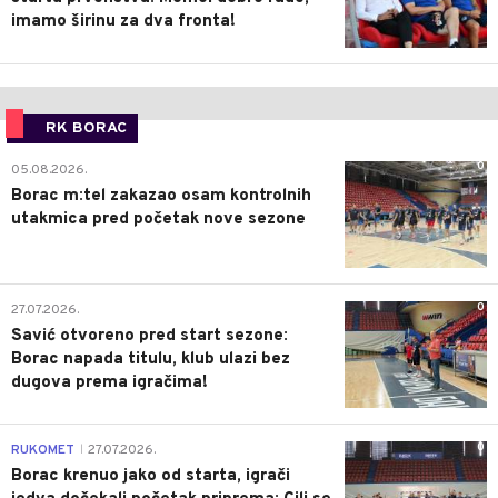
imamo širinu za dva fronta!
RK BORAC
0
05.08.2026.
Borac m:tel zakazao osam kontrolnih
utakmica pred početak nove sezone
0
27.07.2026.
Savić otvoreno pred start sezone:
Borac napada titulu, klub ulazi bez
dugova prema igračima!
0
RUKOMET
27.07.2026.
|
Borac krenuo jako od starta, igrači