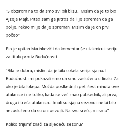
"S obzirom na to da smo svi bili blizu... Mislim da je to bio
Ajzeja Majk. Pitao sam ga jutros da li je spreman da ga
polije, rekao mi je da je spreman. Mislim da je on prvi
počeo"
Bio je upitan Marinković i da komentariše utakmicu i seriju
za titulu protiv Budućnosti.
"Bila je dobra, mislim da je bila cokela serija sjajna. I
Budućnost i mi pokazali smo da smo zasluženo u finalu. Za
oko je bila lokepa. Možda poslkednjih pet-šest minuta ove
utakmice i ne toliko, kada se već znao pobkednik, ali prva,
druga i treća utakmica... Imali su sjajnu sezonu i ne bi bilo
nezasluženo da su oni osvojili. Na svu sreću, mi smo"
Koliko trijumf znači za sljedeću sezonu?