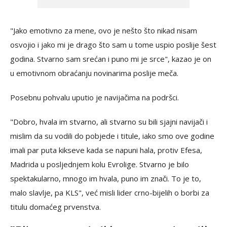
"Jako emotivno za mene, ovo je nešto što nikad nisam
osvojio i jako mi je drago što sam u tome uspio poslije šest
godina. Stvarno sam srećan i puno mi je srce", kazao je on
u emotivnom obraćanju novinarima poslije meča.
Posebnu pohvalu uputio je navijačima na podršci.
"Dobro, hvala im stvarno, ali stvarno su bili sjajni navijači i
mislim da su vodili do pobjede i titule, iako smo ove godine
imali par puta kikseve kada se napuni hala, protiv Efesa,
Madrida u posljednjem kolu Evrolige. Stvarno je bilo
spektakularno, mnogo im hvala, puno im znači. To je to,
malo slavlje, pa KLS", već misli lider crno-bijelih o borbi za
titulu domaćeg prvenstva.