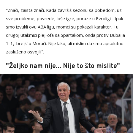
"Znači, zaista znači. Kada završiš sezonu sa pobedom, uz
sve probleme, povrede, loše igre, poraze u Evroligi... Ipak
smo izvukli ovu ABA ligu, momci su pokazali karakter. I u
drugoj utakmici plej-ofa sa Spartakom, onda protiv Dubaija
1-1, 'brejk' u Morači. Nije lako, ali mislim da smo apsolutno
zasluženo osvojili".
"Željko nam nije... Nije to što mislite"