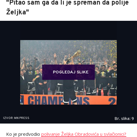
"Pitao sam ga da li je spreman da polije
Željka"
POGLEDAJ SLIKE
IZVOR: MN PRESS
Br. slika: 9
Ko je predvodio
polivanje Željka Obradovića u svlačionici?