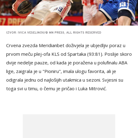
IZVOR: IVICA VESELINOV/© MN PRESS, ALL RIGHTS RESERVED
Crvena zvezda Meridianbet doživjela je ubjedljiv poraz u
prvom meču plej-ofa KLS od Spartaka (93:81). Poslije skoro
dvije nedelje pauze, od kada je poražena u polufinalu ABA
lige, zaigrala je u "Pioniru", imala ulogu favorita, ali je
odigrala jednu od najlošijih utakmica u sezoni. Svjesni su
toga svi u timu, o čemu je pričao i Luka Mitrović.