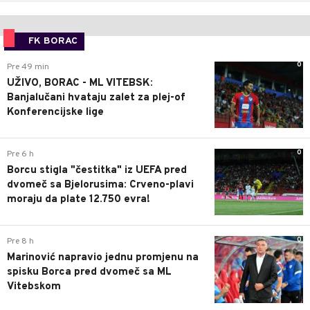
FK BORAC
0
Pre 49 min
UŽIVO, BORAC - ML VITEBSK:
Banjalučani hvataju zalet za plej-of
Konferencijske lige
0
Pre 6 h
Borcu stigla "čestitka" iz UEFA pred
dvomeč sa Bjelorusima: Crveno-plavi
moraju da plate 12.750 evra!
0
Pre 8 h
Marinović napravio jednu promjenu na
spisku Borca pred dvomeč sa ML
Vitebskom