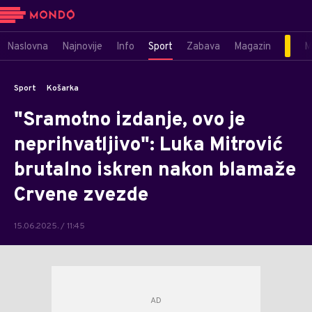
Naslovna
Najnovije
Info
Sport
Zabava
Magazin
M
Sport
Košarka
"Sramotno izdanje, ovo je
neprihvatljivo": Luka Mitrović
brutalno iskren nakon blamaže
Crvene zvezde
15.06.2025. / 11:45