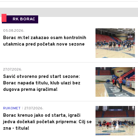
RK BORAC
0
05.08.2026.
Borac m:tel zakazao osam kontrolnih
utakmica pred početak nove sezone
0
27.07.2026.
Savić otvoreno pred start sezone:
Borac napada titulu, klub ulazi bez
dugova prema igračima!
0
RUKOMET
27.07.2026.
|
Borac krenuo jako od starta, igrači
jedva dočekali početak priprema: Cilj se
zna - titula!