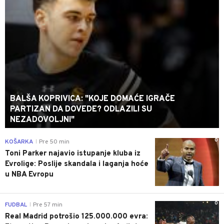
BALŠA KOPRIVICA: "KOJE DOMAĆE IGRAČE
PARTIZAN DA DOVEDE? ODLAZILI SU
NEZADOVOLJNI"
0
KOŠARKA
Pre 50 min
|
Toni Parker najavio istupanje kluba iz
Evrolige: Poslije skandala i laganja hoće
u NBA Evropu
0
FUDBAL
Pre 57 min
|
Real Madrid potrošio 125.000.000 evra: