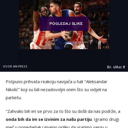
POGLEDAJ SLIKE
IZVOR: MN PRESS
Br. slika: 8
Potpuno prihvata reakciju navijača u hali "Aleksandar
Nikolić" koji su bili nezadovoljni onim što su vidjeli na
parketu.
"Zahvalio bih im se prvo za to što su došli da nas podrže, a
onda bih da im se izvinim za našu partiju
. Igramo drugi
meč u ponedjeljak i imamo priliku da vratimo seriju u