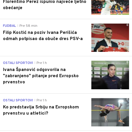
Florentino Perez ispunio najveće ljetno
obećanje
0
FUDBAL
Pre 58 min
|
Filip Kostić na poziv Ivana Perišića
odmah potpisao da obuče dres PSV-a
0
OSTALI SPORTOVI
Pre 1 h
|
Ivana Španović odgovorila na
"zabranjeno" pitanje pred Evropsko
prvenstvo
0
OSTALI SPORTOVI
Pre 1 h
|
Ko predstavlja Srbiju na Evropskom
prvenstvu u atletici?