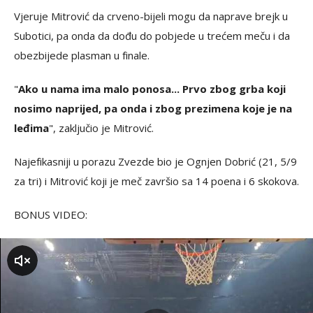
Vjeruje Mitrović da crveno-bijeli mogu da naprave brejk u
Subotici, pa onda da dođu do pobjede u trećem meču i da
obezbijede plasman u finale.
"
Ako u nama ima malo ponosa... Prvo zbog grba koji
nosimo naprijed, pa onda i zbog prezimena koje je na
leđima
", zaključio je Mitrović.
Najefikasniji u porazu Zvezde bio je Ognjen Dobrić (21, 5/9
za tri) i Mitrović koji je meč završio sa 14 poena i 6 skokova.
BONUS VIDEO:
zvuk