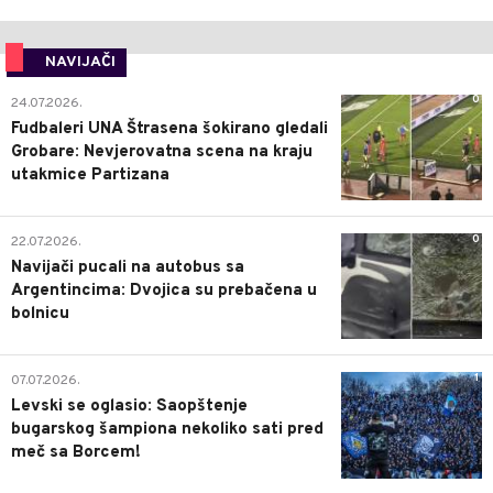
NAVIJAČI
0
24.07.2026.
Fudbaleri UNA Štrasena šokirano gledali
Grobare: Nevjerovatna scena na kraju
utakmice Partizana
0
22.07.2026.
Navijači pucali na autobus sa
Argentincima: Dvojica su prebačena u
bolnicu
1
07.07.2026.
Levski se oglasio: Saopštenje
bugarskog šampiona nekoliko sati pred
meč sa Borcem!