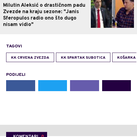
Milutin Aleksić o drastičnom padu
Zvezde na kraju sezone: "Janis
Sferopulos radio ono što dugo
nisam vidio"
TAGOVI
KK CRVENA ZVEZDA
KK SPARTAK SUBOTICA
KOŠARKA
PODIJELI
KOMENTARI
0