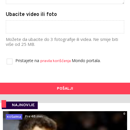
Ubacite video ili foto
Možete da ubacite do 3 fotografije ili videa. Ne smije biti
više od 25 MB.
Pristajete na
Mondo portala.
pravila korišćenja
POŠALJI
NAJNOVIJE
0
Pre 48 min
KOŠARKA