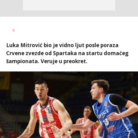
Nebojša
AUTOR
0
Šatara
Luka Mitrović bio je vidno ljut posle poraza
Crvene zvezde od Spartaka na startu domaćeg
šampionata. Veruje u preokret.