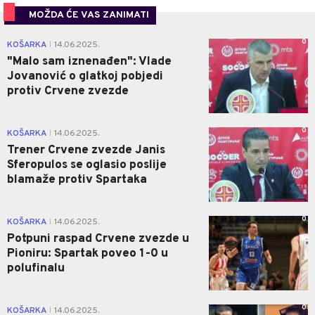
MOŽDA ĆE VAS ZANIMATI
0
KOŠARKA
14.06.2025.
|
"Malo sam iznenađen": Vlade
Jovanović o glatkoj pobjedi
protiv Crvene zvezde
0
KOŠARKA
14.06.2025.
|
Trener Crvene zvezde Janis
Sferopulos se oglasio poslije
blamaže protiv Spartaka
0
KOŠARKA
14.06.2025.
|
Potpuni raspad Crvene zvezde u
Pioniru: Spartak poveo 1-0 u
polufinalu
0
KOŠARKA
14.06.2025.
|