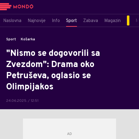
Naslovna
Najnovije
Info
Sport
Zabava
Magazin
M
Sport
Košarka
"Nismo se dogovorili sa
Zvezdom": Drama oko
Petruševa, oglasio se
Olimpijakos
24.06.2025. / 12:51