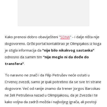
Kako prenosi dobro obaviješteni "
SDNA
" - i dalje ništa nije
dogovoreno. Grčki portal kontaktirao je Olimpijakos iz koga
je stigla informacija da
"nije bilo nikakvog sastanka"
odnosno da samim tim
"nije moglo ni da dođe do
transfera"
.
To naravno ne znači i da Filip Petrušev neće ostati u
Crvenoj zvezdi, samo je ipak potrebno da se sve tri strane
dogovore. Već od ranije znamo da trener Jorgos Barcokas
ne želi Petruševa nazad u Olimpijakosu, da je Zvezda i te
kako voljna da zadrži možda i najboljeg igrača, ali postoji