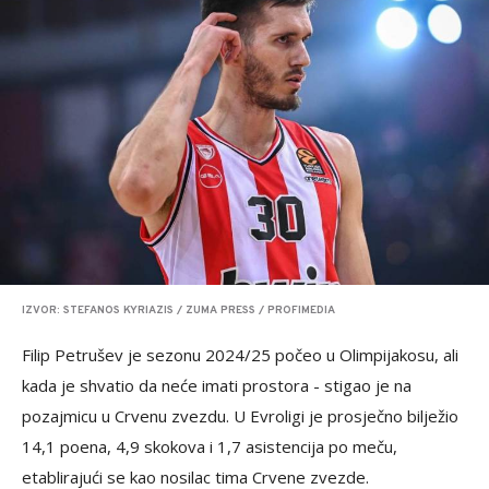
IZVOR: STEFANOS KYRIAZIS / ZUMA PRESS / PROFIMEDIA
Filip Petrušev je sezonu 2024/25 počeo u Olimpijakosu, ali
kada je shvatio da neće imati prostora - stigao je na
pozajmicu u Crvenu zvezdu. U Evroligi je prosječno bilježio
14,1 poena, 4,9 skokova i 1,7 asistencija po meču,
etablirajući se kao nosilac tima Crvene zvezde.