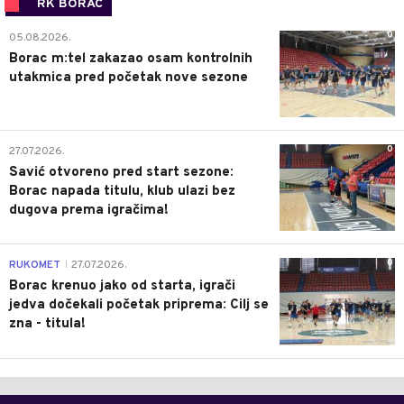
RK BORAC
0
05.08.2026.
Borac m:tel zakazao osam kontrolnih
utakmica pred početak nove sezone
0
27.07.2026.
Savić otvoreno pred start sezone:
Borac napada titulu, klub ulazi bez
dugova prema igračima!
0
RUKOMET
27.07.2026.
|
Borac krenuo jako od starta, igrači
jedva dočekali početak priprema: Cilj se
zna - titula!