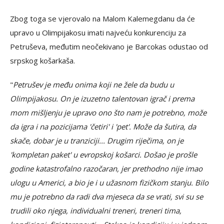
Zbog toga se vjerovalo na Malom Kalemegdanu da će
upravo u Olimpijakosu imati najveću konkurenciju za
Petruševa, međutim neočekivano je Barcokas odustao od
srpskog košarkaša.
"
Petrušev je među onima koji ne žele da budu u
Olimpijakosu. On je izuzetno talentovan igrač i prema
mom mišljenju je upravo ono što nam je potrebno, može
da igra i na pozicijama 'četiri' i 'pet'. Može da šutira, da
skače, dobar je u tranziciji... Drugim riječima, on je
'kompletan paket' u evropskoj košarci. Došao je prošle
godine katastrofalno razočaran, jer prethodno nije imao
ulogu u Americi, a bio je i u užasnom fizičkom stanju. Bilo
mu je potrebno da radi dva mjeseca da se vrati, svi su se
trudili oko njega, individualni treneri, treneri tima,