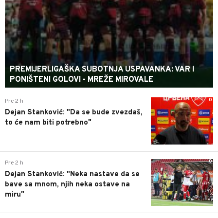
PREMIJERLIGAŠKA SUBOTNJA USPAVANKA: VAR I
PONIŠTENI GOLOVI - MREŽE MIROVALE
0
Pre 2 h
Dejan Stanković: "Da se bude zvezdaš,
to će nam biti potrebno"
0
Pre 2 h
Dejan Stanković: "Neka nastave da se
bave sa mnom, njih neka ostave na
miru"