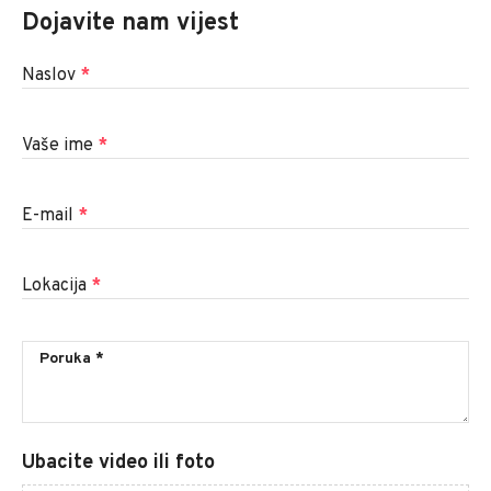
Dojavite nam vijest
Naslov
*
Vaše ime
*
E-mail
*
Lokacija
*
Ubacite video ili foto