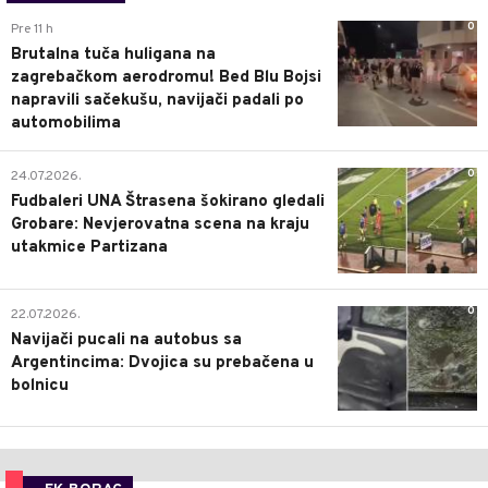
0
Pre 11 h
Brutalna tuča huligana na
zagrebačkom aerodromu! Bed Blu Bojsi
napravili sačekušu, navijači padali po
automobilima
0
24.07.2026.
Fudbaleri UNA Štrasena šokirano gledali
Grobare: Nevjerovatna scena na kraju
utakmice Partizana
0
22.07.2026.
Navijači pucali na autobus sa
Argentincima: Dvojica su prebačena u
bolnicu