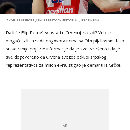
IZVOR: STARSPORT / SHUTTERSTOCK EDITORIAL / PROFIMEDIA
Da li će Filip Petrušev ostati u Crvenoj zvezdi? Vrlo je
moguće, ali za sada dogovora nema sa Olimpijakosom. Iako
su se ranije pojavile informacije da je sve završeno i da je
sve dogovoreno da Crvena zvezda otkupi srpskog
reprezentativca za milion evra, stigao je demanti iz Grčke.