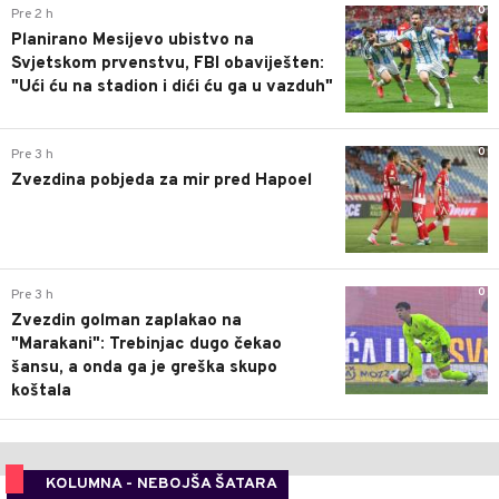
0
Pre 2 h
Planirano Mesijevo ubistvo na
Svjetskom prvenstvu, FBI obaviješten:
"Ući ću na stadion i dići ću ga u vazduh"
0
Pre 3 h
Zvezdina pobjeda za mir pred Hapoel
0
Pre 3 h
Zvezdin golman zaplakao na
"Marakani": Trebinjac dugo čekao
šansu, a onda ga je greška skupo
koštala
KOLUMNA - NEBOJŠA ŠATARA