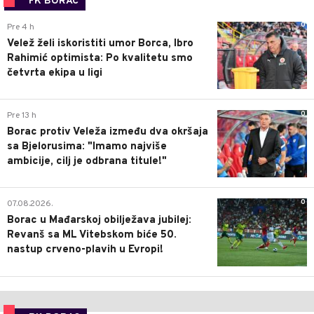
FK BORAC
0
Pre 4 h
Velež želi iskoristiti umor Borca, Ibro
Rahimić optimista: Po kvalitetu smo
četvrta ekipa u ligi
0
Pre 13 h
Borac protiv Veleža između dva okršaja
sa Bjelorusima: "Imamo najviše
ambicije, cilj je odbrana titule!"
0
07.08.2026.
Borac u Mađarskoj obilježava jubilej:
Revanš sa ML Vitebskom biće 50.
nastup crveno-plavih u Evropi!