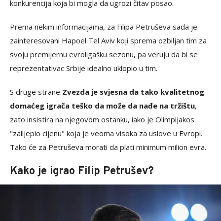
konkurencija koja bi mogla da ugrozi čitav posao.
Prema nekim informacijama, za Filipa Petruševa sada je
zainteresovani Hapoel Tel Aviv koji sprema ozbiljan tim za
svoju premijernu evroligašku sezonu, pa veruju da bi se
reprezentativac Srbije idealno uklopio u tim.
S druge strane
Zvezda je svjesna da tako kvalitetnog
domaćeg igrača teško da može da nađe na tržištu
,
zato insistira na njegovom ostanku, iako je Olimpijakos
"zalijepio cijenu" koja je veoma visoka za uslove u Evropi.
Tako će za Petruševa morati da plati minimum milion evra.
Kako je igrao Filip Petrušev?