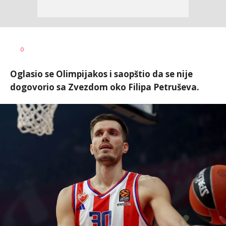
Dragan
AUTOR
0
Šutvić
Oglasio se Olimpijakos i saopštio da se nije
dogovorio sa Zvezdom oko Filipa Petruševa.