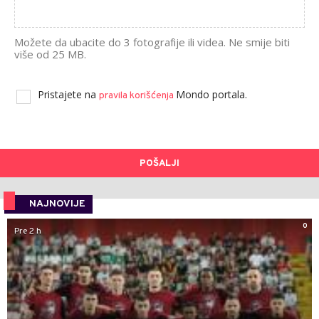
Možete da ubacite do 3 fotografije ili videa. Ne smije biti
više od 25 MB.
Pristajete na
Mondo portala.
pravila korišćenja
POŠALJI
NAJNOVIJE
0
Pre 2 h