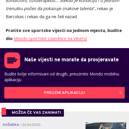
kondicioni, fizioterapeuti... Stekao je kondiciju i u jednom
trenutku počeo da pokazuje znakove talenta
", rekao je
Barcokas i rekao da ga ne želi nazad.
Pratite sve sportske vijesti na jednom mjestu, budite
dio
Mondo sportske zajednice na Viberu!
Naše vijesti ne morate da provjeravate
Budite bolje informisani od drugih, preuzmite Mondo mobilnu
aplikaciju
PREUZMI APLIKACIJU
MOŽDA ĆE VAS ZANIMATI
0
KOŠARKA
22.06.2025.
|