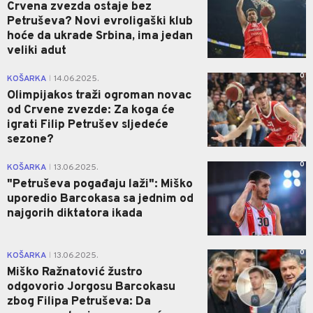
Crvena zvezda ostaje bez
Petruševa? Novi evroligaški klub
hoće da ukrade Srbina, ima jedan
veliki adut
0
KOŠARKA
14.06.2025.
|
Olimpijakos traži ogroman novac
od Crvene zvezde: Za koga će
igrati Filip Petrušev sljedeće
sezone?
0
KOŠARKA
13.06.2025.
|
"Petruševa pogađaju laži": Miško
uporedio Barcokasa sa jednim od
najgorih diktatora ikada
0
KOŠARKA
13.06.2025.
|
Miško Ražnatović žustro
odgovorio Jorgosu Barcokasu
zbog Filipa Petruševa: Da