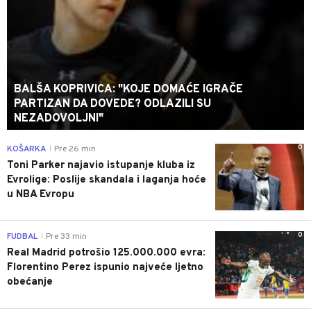
BALŠA KOPRIVICA: "KOJE DOMAĆE IGRAČE
PARTIZAN DA DOVEDE? ODLAZILI SU
NEZADOVOLJNI"
0
KOŠARKA
Pre 26 min
|
Toni Parker najavio istupanje kluba iz
Evrolige: Poslije skandala i laganja hoće
u NBA Evropu
0
FUDBAL
Pre 33 min
|
Real Madrid potrošio 125.000.000 evra:
Florentino Perez ispunio najveće ljetno
obećanje