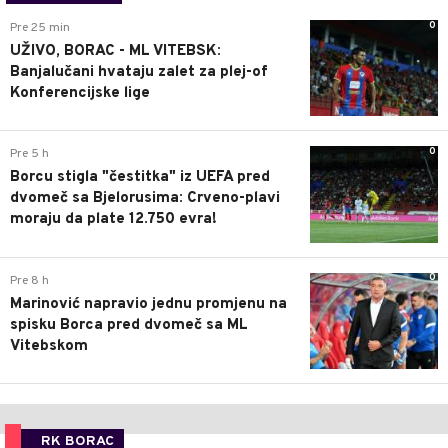
0
Pre 25 min
UŽIVO, BORAC - ML VITEBSK:
Banjalučani hvataju zalet za plej-of
Konferencijske lige
0
Pre 5 h
Borcu stigla "čestitka" iz UEFA pred
dvomeč sa Bjelorusima: Crveno-plavi
moraju da plate 12.750 evra!
0
Pre 8 h
Marinović napravio jednu promjenu na
spisku Borca pred dvomeč sa ML
Vitebskom
RK BORAC