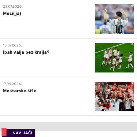
0
23.07.2026.
Mesi(ja)
2
15.07.2026.
Ipak valja bez kralja?
0
17.05.2026.
Mostarske kiše
NAVIJAČI