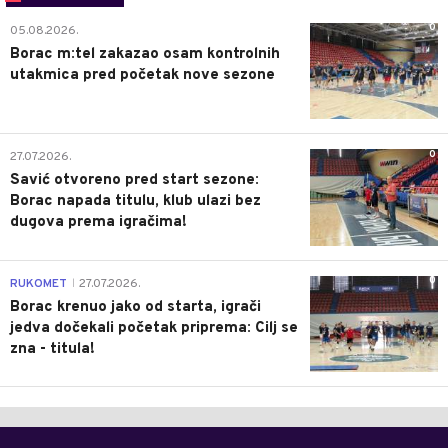
0
05.08.2026.
Borac m:tel zakazao osam kontrolnih
utakmica pred početak nove sezone
0
27.07.2026.
Savić otvoreno pred start sezone:
Borac napada titulu, klub ulazi bez
dugova prema igračima!
0
RUKOMET
27.07.2026.
|
Borac krenuo jako od starta, igrači
jedva dočekali početak priprema: Cilj se
zna - titula!