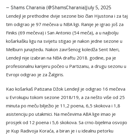
July 5, 2025
— Shams Charania (@ShamsCharania)
Lendejl je prethodne dvije sezone bio član Hjustona i za taj
tim odigrao je 97 mečeva u NBA ligi. Ranije je igrao još za
Finiks (69 mečeva) i San Antonio (54 meča), a u najbolju
košarkašku ligu na svijetu stigao je nakon jedne sezone u
Melburn junajtedu. Nakon završenog koledža Sent Meri,
Lendejl nije izabran na NBA draftu 2018. godine, pa je
profesionalnu karijeru počeo u Partizanu, a drugu sezonu u
Evropi odigrao je za Žalgiris.
Kao košarkaš Patizana Džok Lendejl je odigrao 16 mečeva
u Evrokupu tokom sezone 2018/19, a za nešto više od 25
minuta po meču bilježio je 11,2 poena, 6,5 skokova i 1,8
asistenciju po utakmici. Na mečevima ABA lige imao je
prosjek od 12 poena i 5,6 skokova. Sa crno-bijelima osvojio
je Kup Radivoja Koraća, a biran je i u idealnu petorku