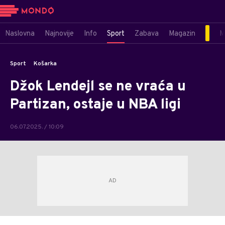
Naslovna
Najnovije
Info
Sport
Zabava
Magazin
M
Sport
Košarka
Džok Lendejl se ne vraća u
Partizan, ostaje u NBA ligi
06.07.2025. / 10:09