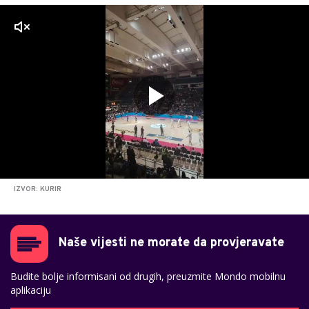
zvuk
IZVOR: KURIR
Naše vijesti ne morate da provjeravate
Budite bolje informisani od drugih, preuzmite Mondo mobilnu
aplikaciju