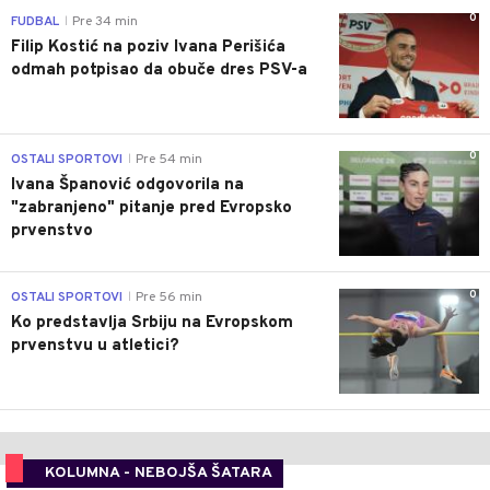
0
FUDBAL
Pre 34 min
|
Filip Kostić na poziv Ivana Perišića
odmah potpisao da obuče dres PSV-a
0
OSTALI SPORTOVI
Pre 54 min
|
Ivana Španović odgovorila na
"zabranjeno" pitanje pred Evropsko
prvenstvo
0
OSTALI SPORTOVI
Pre 56 min
|
Ko predstavlja Srbiju na Evropskom
prvenstvu u atletici?
KOLUMNA - NEBOJŠA ŠATARA