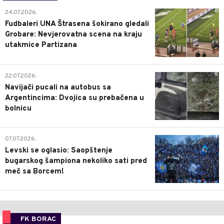
0
24.07.2026.
Fudbaleri UNA Štrasena šokirano gledali
Grobare: Nevjerovatna scena na kraju
utakmice Partizana
0
22.07.2026.
Navijači pucali na autobus sa
Argentincima: Dvojica su prebačena u
bolnicu
1
07.07.2026.
Levski se oglasio: Saopštenje
bugarskog šampiona nekoliko sati pred
meč sa Borcem!
FK BORAC