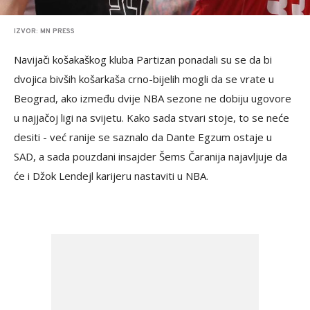
IZVOR: MN PRESS
Navijači košakaškog kluba Partizan ponadali su se da bi
dvojica bivših košarkaša crno-bijelih mogli da se vrate u
Beograd, ako između dvije NBA sezone ne dobiju ugovore
u najjačoj ligi na svijetu. Kako sada stvari stoje, to se neće
desiti - već ranije se saznalo da Dante Egzum ostaje u
SAD, a sada pouzdani insajder Šems Čaranija najavljuje da
će i Džok Lendejl karijeru nastaviti u NBA.