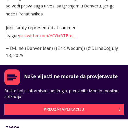
se vodi prava saga u vezi sa igranjem u Denveru, jer ga
hoće i Panatinaikos.
Jokic family represented at summer
league
pic.twitter.com/ACGx5TBmJJ
July
— D-Line (Denver Man) ((Eric Wedum)) (@DLineCo)
13, 2025
Naše vijesti ne morate da provjeravate
Budite bolje informisani od drugih, preuzmite Mondo mobilnu
aplikaciju
PREUZMI APLIKACIJU
TAGOVI