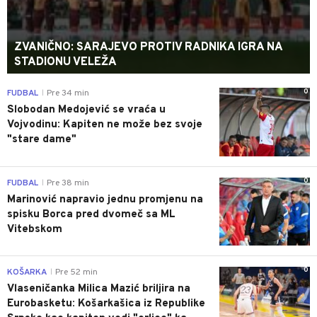
ZVANIČNO: SARAJEVO PROTIV RADNIKA IGRA NA
STADIONU VELEŽA
0
FUDBAL
Pre 34 min
|
Slobodan Medojević se vraća u
Vojvodinu: Kapiten ne može bez svoje
"stare dame"
0
FUDBAL
Pre 38 min
|
Marinović napravio jednu promjenu na
spisku Borca pred dvomeč sa ML
Vitebskom
0
KOŠARKA
Pre 52 min
|
Vlaseničanka Milica Mazić briljira na
Eurobasketu: Košarkašica iz Republike