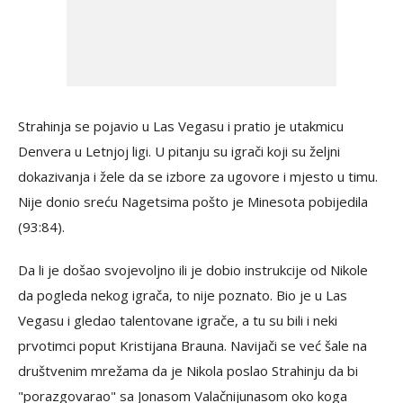
Strahinja se pojavio u Las Vegasu i pratio je utakmicu
Denvera u Letnjoj ligi. U pitanju su igrači koji su željni
dokazivanja i žele da se izbore za ugovore i mjesto u timu.
Nije donio sreću Nagetsima pošto je Minesota pobijedila
(93:84).
Da li je došao svojevoljno ili je dobio instrukcije od Nikole
da pogleda nekog igrača, to nije poznato. Bio je u Las
Vegasu i gledao talentovane igrače, a tu su bili i neki
prvotimci poput Kristijana Brauna. Navijači se već šale na
društvenim mrežama da je Nikola poslao Strahinju da bi
"porazgovarao" sa Jonasom Valačnijunasom oko koga