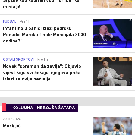
Srpske kao kapiten vodi "orlice" ka
medalji!
0
FUDBAL
Pre 1 h
|
Infantino u panici traži podršku:
Ponudio Maroku finale Mundijala 2030.
godine?!
0
OSTALI SPORTOVI
Pre 1 h
|
Novak "spreman da zavija": Objavio
vijest koju svi čekaju, njegova priča
izlazi za dvije nedjelje
KOLUMNA - NEBOJŠA ŠATARA
0
23.07.2026.
Mesi(ja)