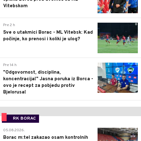
Vitebskom
0
Pre 2 h
Sve o utakmici Borac - ML Vitebsk: Kad
počinje, ko prenosi i koliki je ulog?
0
Pre 14 h
"Odgovornost, disciplina,
koncentracija!" Jasna poruka iz Borca -
ovo je recept za pobjedu protiv
Bjelorusa!
RK BORAC
0
05.08.2026.
Borac m:tel zakazao osam kontrolnih