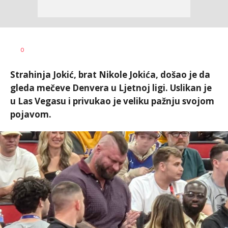
Nemanja
AUTOR
0
Stanojčić
Strahinja Jokić, brat Nikole Jokića, došao je da
gleda mečeve Denvera u Ljetnoj ligi. Uslikan je
u Las Vegasu i privukao je veliku pažnju svojom
pojavom.