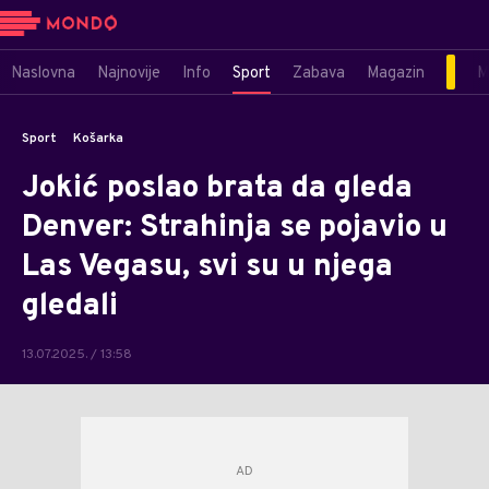
Naslovna
Najnovije
Info
Sport
Zabava
Magazin
M
Sport
Košarka
Jokić poslao brata da gleda
Denver: Strahinja se pojavio u
Las Vegasu, svi su u njega
gledali
13.07.2025. / 13:58