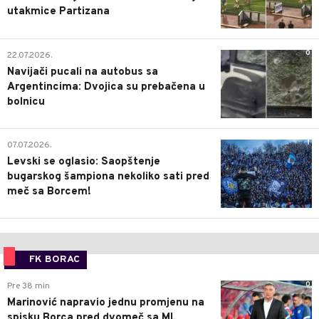
utakmice Partizana
0
22.07.2026.
Navijači pucali na autobus sa
Argentincima: Dvojica su prebačena u
bolnicu
1
07.07.2026.
Levski se oglasio: Saopštenje
bugarskog šampiona nekoliko sati pred
meč sa Borcem!
FK BORAC
0
Pre 38 min
Marinović napravio jednu promjenu na
spisku Borca pred dvomeč sa ML