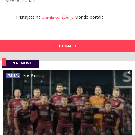
više od 25 MB.
Pristajete na
Mondo portala.
pravila korišćenja
POŠALJI
NAJNOVIJE
0
Pre 19 min
FUDBAL