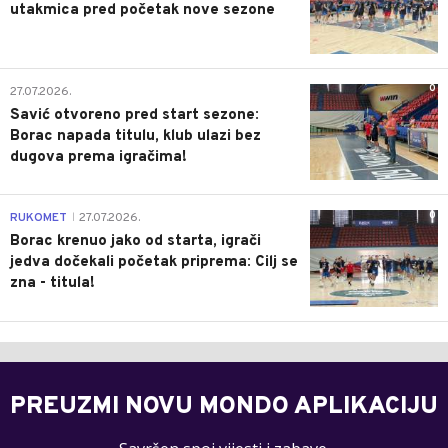
utakmica pred početak nove sezone
0
27.07.2026.
Savić otvoreno pred start sezone:
Borac napada titulu, klub ulazi bez
dugova prema igračima!
0
RUKOMET
27.07.2026.
|
Borac krenuo jako od starta, igrači
jedva dočekali početak priprema: Cilj se
zna - titula!
PREUZMI NOVU MONDO APLIKACIJU