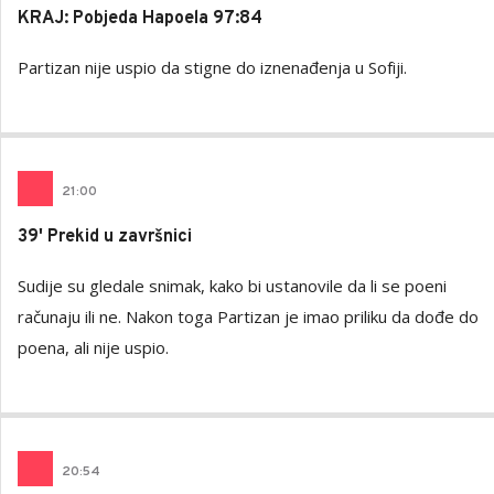
KRAJ: Pobjeda Hapoela 97:84
Partizan nije uspio da stigne do iznenađenja u Sofiji.
21
:
00
39' Prekid u završnici
Sudije su gledale snimak, kako bi ustanovile da li se poeni
računaju ili ne. Nakon toga Partizan je imao priliku da dođe do
poena, ali nije uspio.
20
:
54