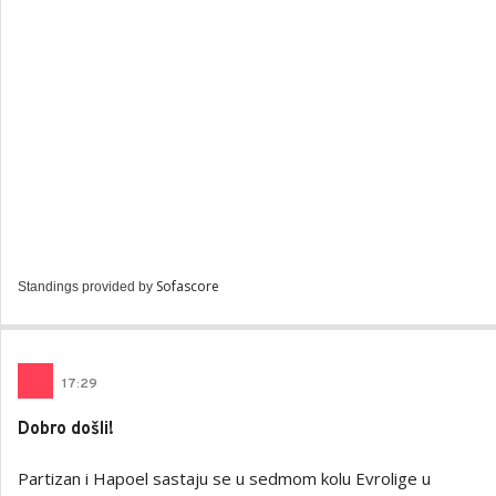
Sofascore
Standings provided by
17
:
29
Dobro došli!
Partizan i Hapoel sastaju se u sedmom kolu Evrolige u