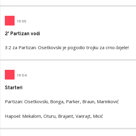
19
:
05
2' Partizan vodi
3:2 za Partizan. Osetkovski je pogodio trojku za crno-bijele!
19
:
04
Starteri
Partizan: Osetkovski, Bonga, Parker, Braun, Marinković
Hapoel: Mekalom, Oturu, Brajant, Vanrajt, Micić