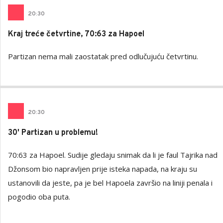
20
:
30
Kraj treće četvrtine, 70:63 za Hapoel
Partizan nema mali zaostatak pred odlučujuću četvrtinu.
20
:
30
30' Partizan u problemu!
70:63 za Hapoel. Sudije gledaju snimak da li je faul Tajrika nad
Džonsom bio napravljen prije isteka napada, na kraju su
ustanovili da jeste, pa je bel Hapoela završio na liniji penala i
pogodio oba puta.