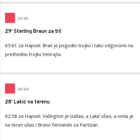
20
:
25
29' Sterling Braun za tri!
65:61 za Hapoel. Bran je pogodio trojku i tako odgovorio na
prethodnu trojku Venrajta.
20
:
24
28' Lakić na terenu
62:58 za Hapoel. Vašington je izašao, a Lakić ušao, a onda je
na teren ušao i Bruno Fernando za Partizan.