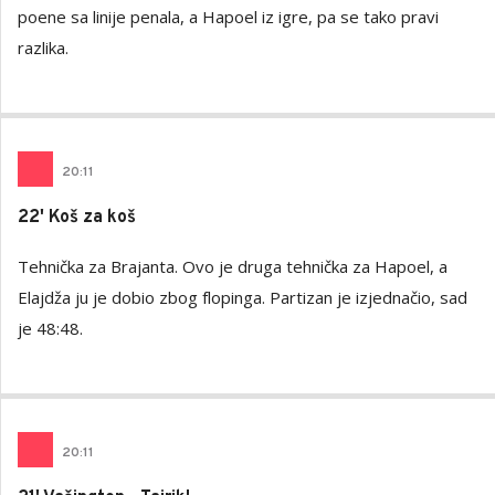
poene sa linije penala, a Hapoel iz igre, pa se tako pravi
razlika.
20
:
11
22' Koš za koš
Tehnička za Brajanta. Ovo je druga tehnička za Hapoel, a
Elajdža ju je dobio zbog flopinga. Partizan je izjednačio, sad
je 48:48.
20
:
11