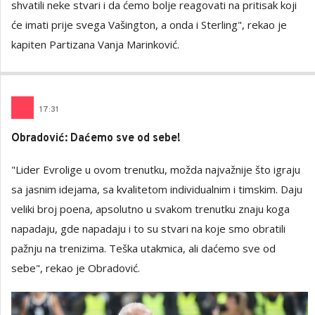
shvatili neke stvari i da ćemo bolje reagovati na pritisak koji
će imati prije svega Vašington, a onda i Sterling", rekao je
kapiten Partizana Vanja Marinković.
17
:
31
Obradović: Daćemo sve od sebe!
"Lider Evrolige u ovom trenutku, možda najvažnije što igraju
sa jasnim idejama, sa kvalitetom individualnim i timskim. Daju
veliki broj poena, apsolutno u svakom trenutku znaju koga
napadaju, gde napadaju i to su stvari na koje smo obratili
pažnju na trenizima. Teška utakmica, ali daćemo sve od
sebe", rekao je Obradović.