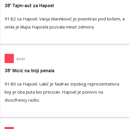
38' Tajm-aut za Hapoel
91:82 za Hapoel. Vanja Marinković je poentirao pod košem, a
onda je klupa Hapoela pozvala minut odmora.
20
:
51
38' Micić na liniji penala
91:80 za Hapoel. Lakić je faulirao srpskog reprezentativca
koji je oba puta bio precizan. Hapoel je ponovo na
dvocifrenoj razlici.