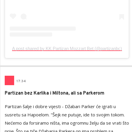
A post shared by KK Partizan Mozzart Bet (@partizanbc)
17
:
34
Partizan bez Karlika i Miltona, ali sa Parkerom
Partizan šalje i dobre vijesti - Džabari Parker će igrati u
susretu sa Hapoelom. "Šejk ne putuje, ide to svojim tokom.
Nećemo da forsiramo ništa, ima ogromnu želju da se vrati što
prije. Što se tiče Džabarija Parkera on ima problem sa