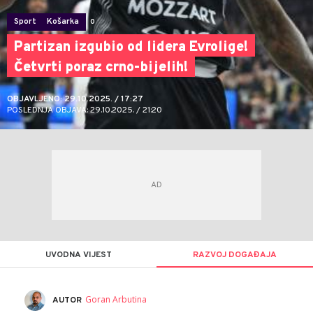
Sport
Košarka
0
Partizan izgubio od lidera Evrolige!
Četvrti poraz crno-bijelih!
OBJAVLJENO: 29.10.2025. / 17:27
POSLEDNJA OBJAVA: 29.10.2025. / 21:20
UVODNA VIJEST
RAZVOJ DOGAĐAJA
Goran Arbutina
AUTOR