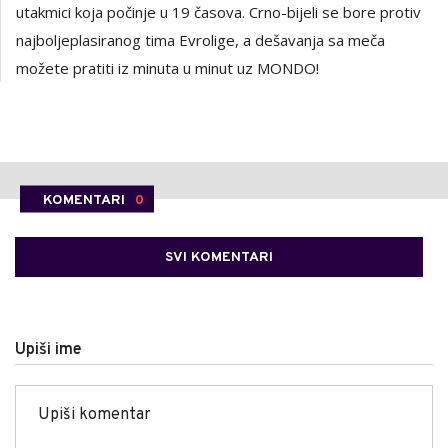
utakmici koja počinje u 19 časova. Crno-bijeli se bore protiv
najboljeplasiranog tima Evrolige, a dešavanja sa meča
možete pratiti iz minuta u minut uz MONDO!
KOMENTARI
0
SVI KOMENTARI
Upiši ime