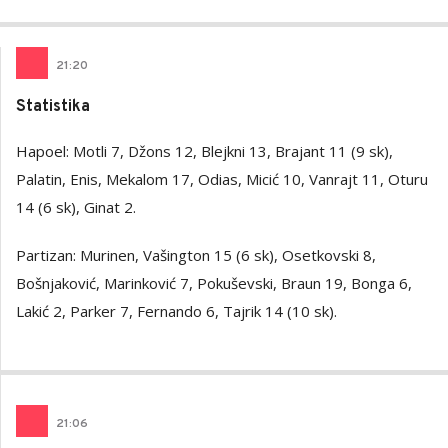
21
:
20
Statistika
Hapoel: Motli 7, Džons 12, Blejkni 13, Brajant 11 (9 sk),
Palatin, Enis, Mekalom 17, Odias, Micić 10, Vanrajt 11, Oturu
14 (6 sk), Ginat 2.
Partizan: Murinen, Vašington 15 (6 sk), Osetkovski 8,
Bošnjaković, Marinković 7, Pokuševski, Braun 19, Bonga 6,
Lakić 2, Parker 7, Fernando 6, Tajrik 14 (10 sk).
21
:
06