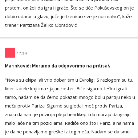
prstom, on želi da igra i igraće. Što se tiče Pokuševskog on je
dobio udarac u glavu, juče je trenirao sve je normalno", kaže
trener Partizana Željko Obradović.
17
:
34
Marinković: Moramo da odgovorimo na pritisak
"Nova su ekipa, ali vrlo dobar tim u Evroligi. S razlogom su tu,
lider tabele koji ima sjajan roster. Biće sigurno teško igrati
tamo, nadam se da ćemo pokazati mnogo bolju partiju neko u
meču protiv Pariza. Sigurno su gledali meč protiv Pariza,
znaju da nam je pozicija pleja hendikep i da moraju da igraju
malo jače na tim pozicijama. Radiće ono što i Pariz, a na nama
je da ne ponavljamo greške iz tog meča. Nadam se da smo