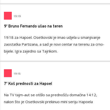
19
:
19
9' Bruno Fernando ušao na teren
19:18 za Hapoel. Osetkovski je imao udjela u smanjivanje
zaostatka Partizana, a sad je novi centar na terenu za crno-
bijele. Igra zajedno sa Tajrikom.
19
:
15
7' Koš prednosti za Hapoel
Na TV tajm-aut se otišlo sa prednošću domaćina 14:12,
nakon što je Osetkovski prekinuo mini seriju Hapoela