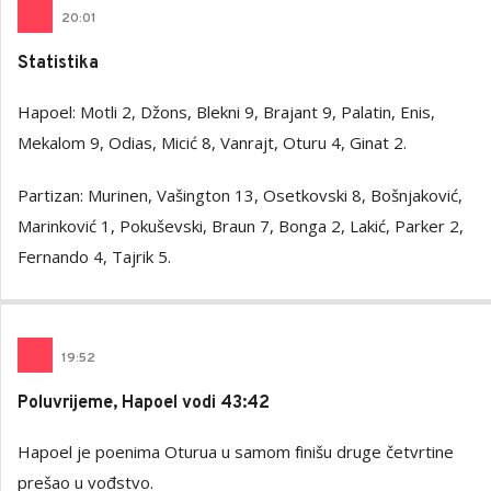
20
:
01
Statistika
Hapoel: Motli 2, Džons, Blekni 9, Brajant 9, Palatin, Enis,
Mekalom 9, Odias, Micić 8, Vanrajt, Oturu 4, Ginat 2.
Partizan: Murinen, Vašington 13, Osetkovski 8, Bošnjaković,
Marinković 1, Pokuševski, Braun 7, Bonga 2, Lakić, Parker 2,
Fernando 4, Tajrik 5.
19
:
52
Poluvrijeme, Hapoel vodi 43:42
Hapoel je poenima Oturua u samom finišu druge četvrtine
prešao u vođstvo.