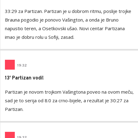
33:29 za Partizan. Partizan je u dobrom ritmu, poslije trojke
Brauna pogodio je ponovo Vašington, a onda je Bruno
napustio teren, a Osetkovski ušao. Novi centar Partizana
imao je dobru rolu u Sofiji, zasad.
19
:
32
13' Partizan vodi!
Partizan je novom trojkom Vašingtona poveo na ovom meču,
sad je to serija od 8:0 za crno-bijele, a rezultat je 30:27 za
Partizan.
19
:
32