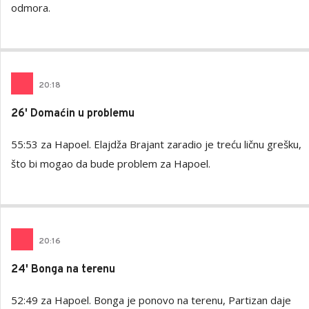
odmora.
20
:
18
26' Domaćin u problemu
55:53 za Hapoel. Elajdža Brajant zaradio je treću ličnu grešku,
što bi mogao da bude problem za Hapoel.
20
:
16
24' Bonga na terenu
52:49 za Hapoel. Bonga je ponovo na terenu, Partizan daje