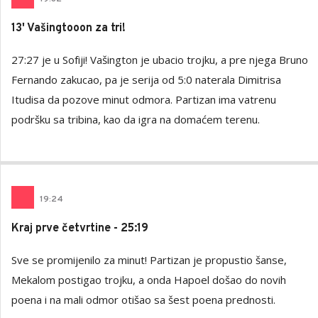
13' Vašingtooon za tri!
27:27 je u Sofiji! Vašington je ubacio trojku, a pre njega Bruno
Fernando zakucao, pa je serija od 5:0 naterala Dimitrisa
Itudisa da pozove minut odmora. Partizan ima vatrenu
podršku sa tribina, kao da igra na domaćem terenu.
19
:
24
Kraj prve četvrtine - 25:19
Sve se promijenilo za minut! Partizan je propustio šanse,
Mekalom postigao trojku, a onda Hapoel došao do novih
poena i na mali odmor otišao sa šest poena prednosti.