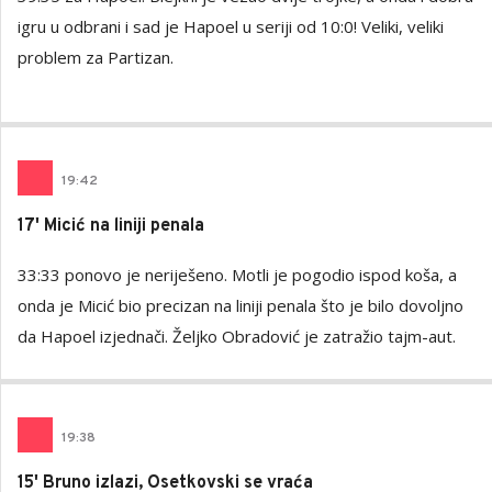
igru u odbrani i sad je Hapoel u seriji od 10:0! Veliki, veliki
problem za Partizan.
19
:
42
17' Micić na liniji penala
33:33 ponovo je neriješeno. Motli je pogodio ispod koša, a
onda je Micić bio precizan na liniji penala što je bilo dovoljno
da Hapoel izjednači. Željko Obradović je zatražio tajm-aut.
19
:
38
15' Bruno izlazi, Osetkovski se vraća