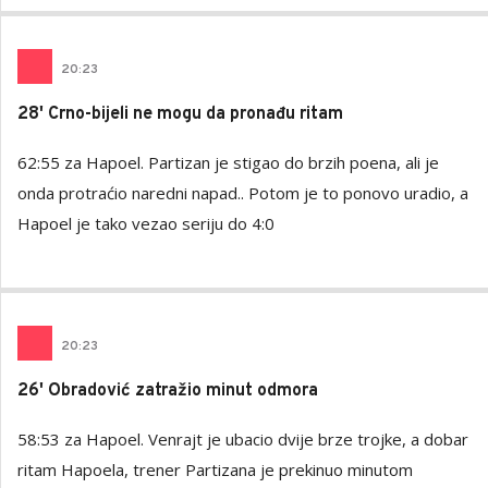
20
:
23
28' Crno-bijeli ne mogu da pronađu ritam
62:55 za Hapoel. Partizan je stigao do brzih poena, ali je
onda protraćio naredni napad.. Potom je to ponovo uradio, a
Hapoel je tako vezao seriju do 4:0
20
:
23
26' Obradović zatražio minut odmora
58:53 za Hapoel. Venrajt je ubacio dvije brze trojke, a dobar
ritam Hapoela, trener Partizana je prekinuo minutom