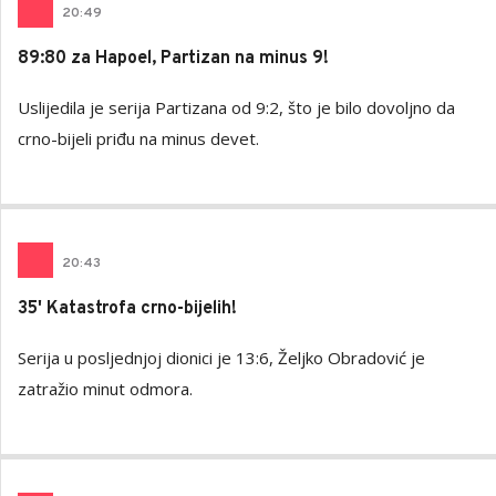
20
:
49
89:80 za Hapoel, Partizan na minus 9!
Uslijedila je serija Partizana od 9:2, što je bilo dovoljno da
crno-bijeli priđu na minus devet.
20
:
43
35' Katastrofa crno-bijelih!
Serija u posljednjoj dionici je 13:6, Željko Obradović je
zatražio minut odmora.