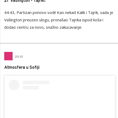
21' Vašington - Tajrik!
44:43, Partizan ponovo vodi! Kao nekad Kalik i Tajrik, sada je
Vašington preuzeo ulogu, pronašao Tajrika ispod koša i
dodao centru za novo, snažno zakucavanje.
20
:
01
Atmosfera u Sofiji