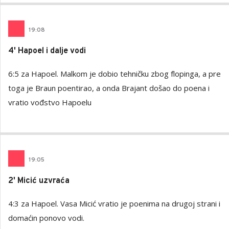
19
:
08
4' Hapoel i dalje vodi
6:5 za Hapoel. Malkom je dobio tehničku zbog flopinga, a pre
toga je Braun poentirao, a onda Brajant došao do poena i
vratio vođstvo Hapoelu
19
:
05
2' Micić uzvraća
4:3 za Hapoel. Vasa Micić vratio je poenima na drugoj strani i
domaćin ponovo vodi.