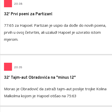
20
:
38
32' Prvi poeni za Partizan!
77:65 za Hapoel. Partizan je uspio da dođe do novih poena,
prvih u ovoj četvrtini, ali uzalud! Hapoel je uzvratio istom
mjerom.
20
:
35
32' Tajm-aut Obradovića na "minus 12"
Morao je Obradović da zatraži tajm-aut poslije trojke Kolina
Malkolma kojom je Hapoel otišao na 75:63