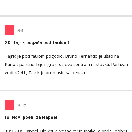
19
:
51
20' Tajrik pogađa pod faulom!
Tajrik je pod faulom pogodio, Bruno Fernando je ušao na
Parket pa rcno-bijeli igraju sa dva centra u nastavku. Partizan
vodi 42:41, Tajrik je promašio sa penala.
19
:
47
18' Novi poeni za Hapoel
39:35 za Hapoel. Blejkni je vezao dvije trojke, a onda i dobru