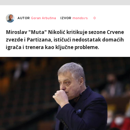
AUTOR
Goran Arbutina
0
IZVOR
mondo.rs
Miroslav "Muta" Nikolić kritikuje sezone Crvene
zvezde i Partizana, ističući nedostatak domaćih
igrača i trenera kao ključne probleme.