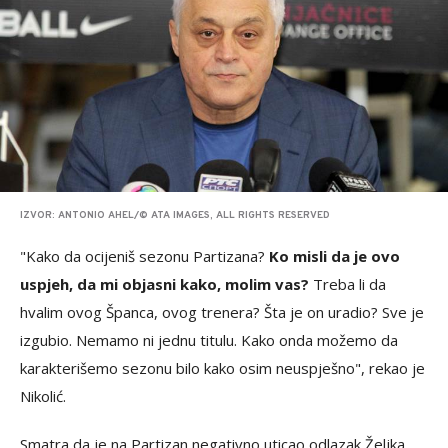
IZVOR: ANTONIO AHEL/© ATA IMAGES, ALL RIGHTS RESERVED
"Kako da ocijeniš sezonu Partizana?
Ko misli da je ovo
uspjeh, da mi objasni kako, molim vas?
Treba li da
hvalim ovog Španca, ovog trenera? Šta je on uradio? Sve je
izgubio. Nemamo ni jednu titulu. Kako onda možemo da
karakterišemo sezonu bilo kako osim neuspješno", rekao je
Nikolić.
Smatra da je na Partizan negativno uticao odlazak Željka