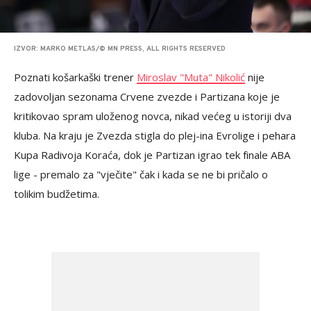
IZVOR: MARKO METLAS/© MN PRESS, ALL RIGHTS RESERVED
Poznati košarkaški trener
Miroslav "Muta" Nikolić
nije
zadovoljan sezonama Crvene zvezde i Partizana koje je
kritikovao spram uloženog novca, nikad većeg u istoriji dva
kluba. Na kraju je Zvezda stigla do plej-ina Evrolige i pehara
Kupa Radivoja Koraća, dok je Partizan igrao tek finale ABA
lige - premalo za "vječite" čak i kada se ne bi pričalo o
tolikim budžetima.