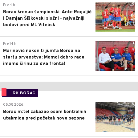
0
Pre 4 h
Borac krenuo šampionski: Ante Roguljić
i Damjan Šiškovski složni - najvažniji
bodovi pred ML Vitebsk
1
Pre 14 h
Marinović nakon trijumfa Borca na
startu prvenstva: Momci dobro rade,
imamo širinu za dva fronta!
RK BORAC
0
05.08.2026.
Borac m:tel zakazao osam kontrolnih
utakmica pred početak nove sezone