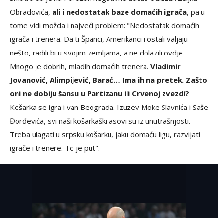
Obradovića,
ali i nedostatak baze domaćih igrača
, pa u
tome vidi možda i najveći problem: "Nedostatak domaćih
igrača i trenera. Da ti Španci, Amerikanci i ostali valjaju
nešto, radili bi u svojim zemljama, a ne dolazili ovdje.
Mnogo je dobrih, mladih domaćih trenera.
Vladimir
Jovanović, Alimpijević, Barać… Ima ih na pretek. Zašto
oni ne dobiju šansu u Partizanu ili Crvenoj zvezdi?
Košarka se igra i van Beograda. Izuzev Moke Slavnića i Saše
Đorđevića, svi naši košarkaški asovi su iz unutrašnjosti.
Treba ulagati u srpsku košarku, jaku domaću ligu, razvijati
igrače i trenere. To je put".