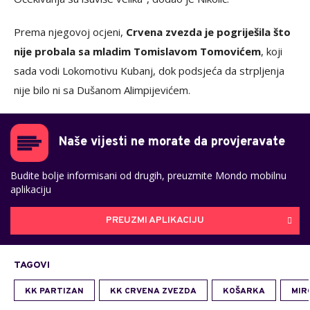
Prema njegovoj ocjeni,
Crvena zvezda je pogriješila što
nije probala sa mladim Tomislavom Tomovićem
, koji
sada vodi Lokomotivu Kubanj, dok podsjeća da strpljenja
nije bilo ni sa Dušanom Alimpijevićem.
Naše vijesti ne morate da provjeravate
Budite bolje informisani od drugih, preuzmite Mondo mobilnu
aplikaciju
PREUZMI APLIKACIJU
TAGOVI
KK PARTIZAN
KK CRVENA ZVEZDA
KOŠARKA
MIR