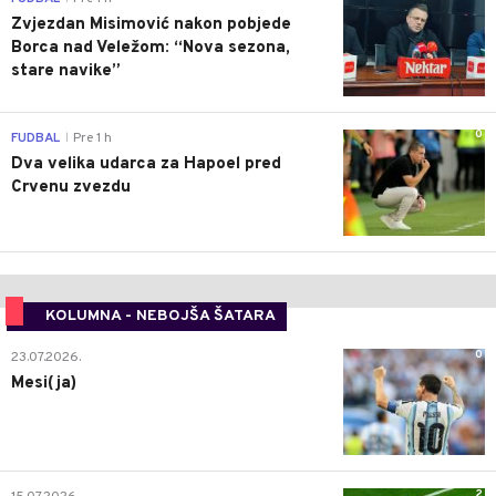
Zvjezdan Misimović nakon pobjede
Borca nad Veležom: “Nova sezona,
stare navike”
0
FUDBAL
Pre 1 h
|
Dva velika udarca za Hapoel pred
Crvenu zvezdu
KOLUMNA - NEBOJŠA ŠATARA
0
23.07.2026.
Mesi(ja)
2