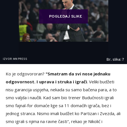
POGLEDAJ SLIKE
IZVOR: MN PRESS
Br. slika: 7
Ko je odgovororan?
"Smatram da svi nose jednaku
odgovornost. I uprava i struka i igrači
. Veliki budžeti
nisu garancija uspjeha, nekada su samo bačena para, a to
smo valjda i naučili. Kad sam bio trener Budućnosti igrali
smo fajnal-for domaće lige sa 11 domaćih igrača, bez i
jednog stranca. Nismo imali budžet ko Partizan i Zvezda, ali
smo igrali s njima na ravne časti", rekao je Nikolić i