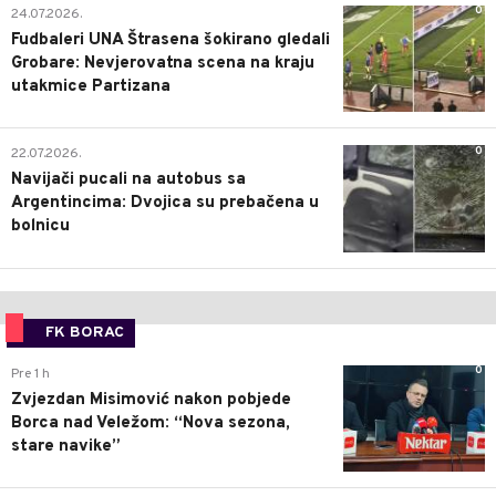
0
24.07.2026.
Fudbaleri UNA Štrasena šokirano gledali
Grobare: Nevjerovatna scena na kraju
utakmice Partizana
0
22.07.2026.
Navijači pucali na autobus sa
Argentincima: Dvojica su prebačena u
bolnicu
FK BORAC
0
Pre 1 h
Zvjezdan Misimović nakon pobjede
Borca nad Veležom: “Nova sezona,
stare navike”