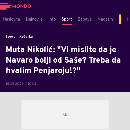
Naslovna
Najnovije
Info
Sport
Zabava
Magazin
M
Sport
Košarka
Muta Nikolić: "Vi mislite da je
Navaro bolji od Saše? Treba da
hvalim Penjaroju!?"
16.06.2026. / 10:02