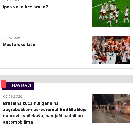
15.07.2026.
Ipak valja bez kralja?
0
17.05.2026.
Mostarske kiše
NAVIJAČI
0
08.08.2026.
Brutalna tuča huligana na
zagrebačkom aerodromu! Bed Blu Bojsi
napravili sačekušu, navijači padali po
automobilima