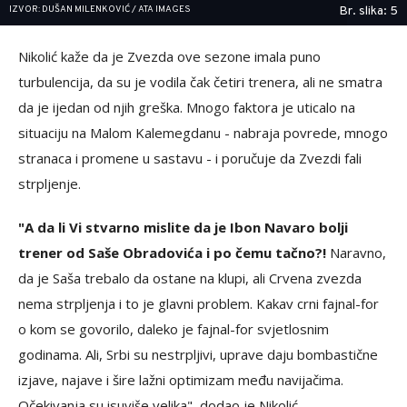
IZVOR: DUŠAN MILENKOVIĆ / ATA IMAGES
Br. slika: 5
Nikolić kaže da je Zvezda ove sezone imala puno
turbulencija, da su je vodila čak četiri trenera, ali ne smatra
da je ijedan od njih greška. Mnogo faktora je uticalo na
situaciju na Malom Kalemegdanu - nabraja povrede, mnogo
stranaca i promene u sastavu - i poručuje da Zvezdi fali
strpljenje.
"A da li Vi stvarno mislite da je Ibon Navaro bolji
trener od Saše Obradovića i po čemu tačno?!
Naravno,
da je Saša trebalo da ostane na klupi, ali Crvena zvezda
nema strpljenja i to je glavni problem. Kakav crni fajnal-for
o kom se govorilo, daleko je fajnal-for svjetlosnim
godinama. Ali, Srbi su nestrpljivi, uprave daju bombastične
izjave, najave i šire lažni optimizam među navijačima.
Očekivanja su isuviše velika", dodao je Nikolić.