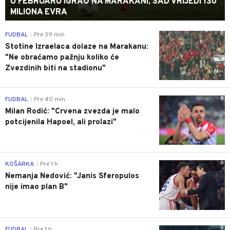
U FEBRUARU IGRAO NA MARAKANI, SAD VRIJEDI 130
MILIONA EVRA
0
FUDBAL
Pre 39 min
|
Stotine Izraelaca dolaze na Marakanu:
"Ne obraćamo pažnju koliko će
Zvezdinih biti na stadionu"
0
FUDBAL
Pre 40 min
|
Milan Rodić: "Crvena zvezda je malo
potcijenila Hapoel, ali prolazi"
0
KOŠARKA
Pre 1 h
|
Nemanja Nedović: "Janis Sferopulos
nije imao plan B"
0
FUDBAL
Pre 1 h
|