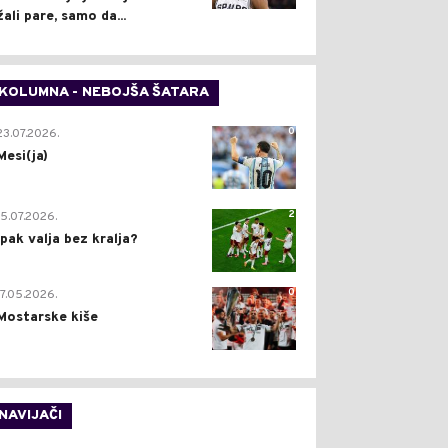
žali pare, samo da...
KOLUMNA - NEBOJŠA ŠATARA
0
23.07.2026.
Mesi(ja)
2
15.07.2026.
Ipak valja bez kralja?
0
17.05.2026.
Mostarske kiše
NAVIJAČI