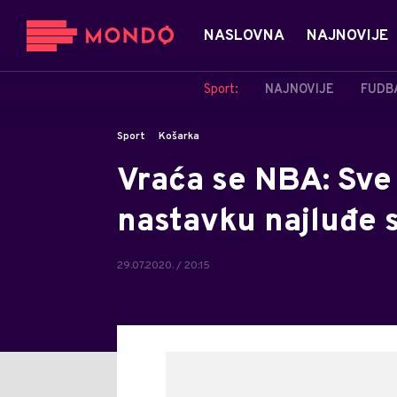
NASLOVNA
NAJNOVIJE
Sport:
NAJNOVIJE
FUDB
Sport
Košarka
Vraća se NBA: Sve 
nastavku najluđe 
29.07.2020. / 20:15