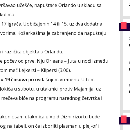
avršavao učešće, napuštaće Orlando u skladu sa
kolima
17 igrača. Uobičajenih 14 ili 15, uz dva dodatna
vorima. Košarkašima je zabranjeno da napuštaju
i različita objekta u Orlandu.
 počev od prve, Nju Orleans – Juta u noći između
om meč Lejkersi – Klipersi (3.00).
 u 19 časova
po ovdašnjem vremenu. U tom
Jokića u subotu, u utakmici protiv Majamija, uz
e mečeva biće na programu narednog četvrtka i
nakon osam utakmica u Vold Dizni rizortu bude
g na tabeli, on će izboriiti plasman u plej-of i