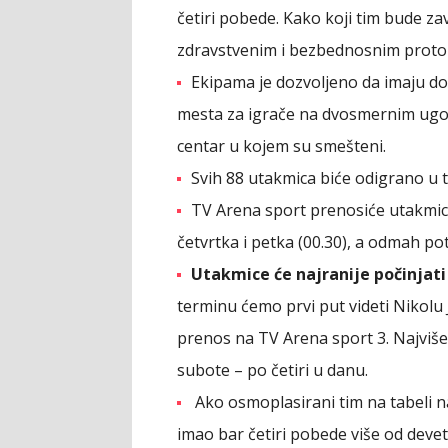
četiri pobede. Kako koji tim bude z
zdravstvenim i bezbednosnim proto
Ekipama je dozvoljeno da imaju do 
mesta za igrače na dvosmernim ugo
centar u kojem su smešteni.
Svih 88 utakmica biće odigrano u tr
TV Arena sport prenosiće utakmice
četvrtka i petka (00.30), a odmah pot
Utakmice će najranije počinjati
terminu ćemo prvi put videti Nikolu 
prenos na TV Arena sport 3. Najviš
subote – po četiri u danu.
Ako osmoplasirani tim na tabeli 
imao bar četiri pobede više od deveto