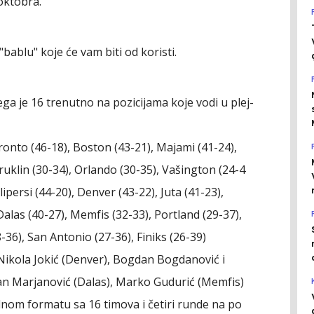
oktobra.
bablu" koje će vam biti od koristi.
a je 16 trenutno na pozicijama koje vodi u plej-
oronto (46-18), Boston (43-21), Majami (41-24),
 Bruklin (30-34), Orlando (30-35), Vašington (24-4
ipersi (44-20), Denver (43-22), Juta (41-23),
alas (40-27), Memfis (32-33), Portland (29-37),
36), San Antonio (27-36), Finiks (26-39)
 Nikola Jokić (Denver), Bogdan Bogdanović i
n Marjanović (Dalas), Marko Gudurić (Memfis)
alnom formatu sa 16 timova i četiri runde na po