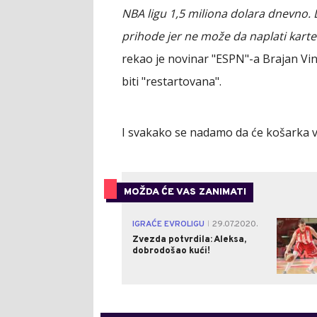
NBA ligu 1,5 miliona dolara dnevno. 
prihode jer ne može da naplati karte
rekao je novinar "ESPN"-a Brajan Vi
biti "restartovana".
I svakako se nadamo da će košarka vr
MOŽDA ĆE VAS ZANIMATI
IGRAĆE EVROLIGU
29.07.2020.
|
Zvezda potvrdila: Aleksa,
dobrodošao kući!