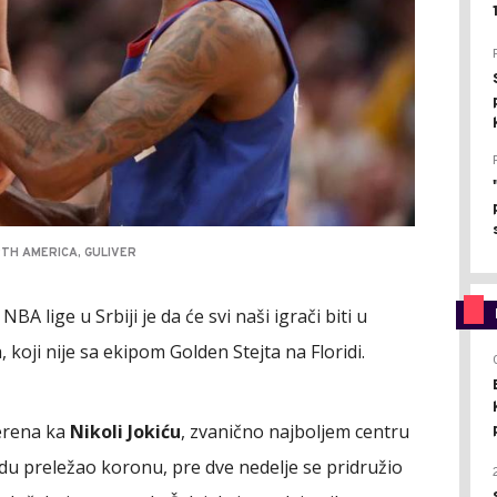
TH AMERICA, GULIVER
BA lige u Srbiji je da će svi naši igrači biti u
 koji nije sa ekipom Golden Stejta na Floridi.
erena ka
Nikoli Jokiću
, zvanično najboljem centru
du preležao koronu, pre dve nedelje se pridružio