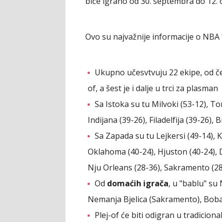
biće igrano od 30. septembra do 12. 
Ovo su najvažnije informacije o NBA "
Ukupno učesvtvuju 22 ekipe, od čeg
of, a šest je i dalje u trci za plasman
Sa Istoka su tu Milvoki (53-12), T
Indijana (39-26), Filadelfija (39-26),
Sa Zapada su tu Lejkersi (49-14), Kl
Oklahoma (40-24), Hjuston (40-24), D
Nju Orleans (28-36), Sakramento (28-
Od
domaćih igrača
, u "bablu" su
Nemanja Bjelica (Sakramento), Boba
Plej-of će biti odigran u tradicion