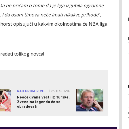
Da ne pričam o tome da je liga izgubila ogromne
. I da osam timova neće imati nikakve prihode
",
nhorst opisujući u kakvim okolnostima će NBA liga
edeti tolikog novca!
0
0
KAO GROM IZ VEDRA NEBA
29.07.2020.
|
Neočekivane vesti iz Turske,
Zvezdina legenda će se
obradovati!