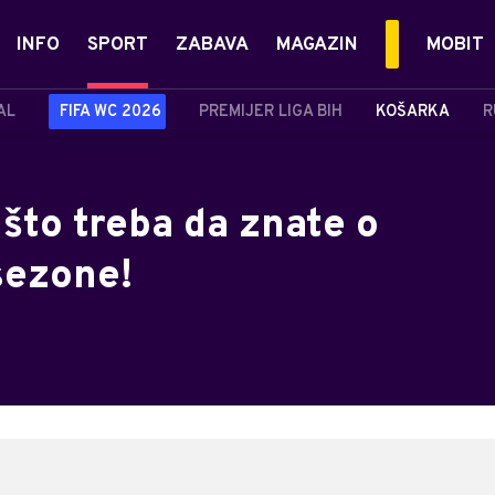
INFO
SPORT
ZABAVA
MAGAZIN
MOBIT
AL
FIFA WC 2026
PREMIJER LIGA BIH
KOŠARKA
R
što treba da znate o
sezone!