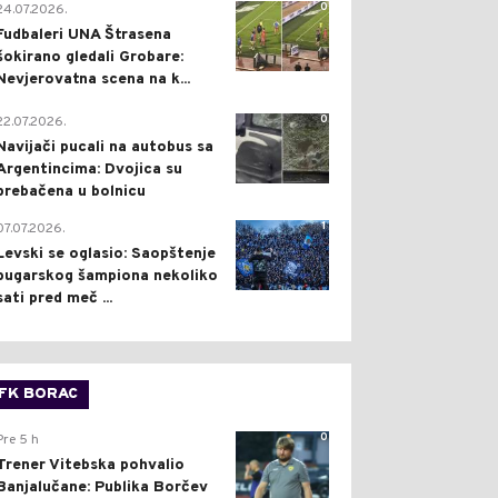
0
24.07.2026.
Fudbaleri UNA Štrasena
šokirano gledali Grobare:
Nevjerovatna scena na k...
0
22.07.2026.
Navijači pucali na autobus sa
Argentincima: Dvojica su
prebačena u bolnicu
1
07.07.2026.
Levski se oglasio: Saopštenje
bugarskog šampiona nekoliko
sati pred meč ...
FK BORAC
0
Pre 5 h
Trener Vitebska pohvalio
Banjalučane: Publika Borčev