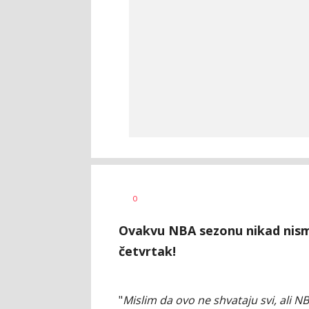
Mladen
AUTOR
0
Šolak
Ovakvu NBA sezonu nikad nismo
četvrtak!
"
Mislim da ovo ne shvataju svi, ali 