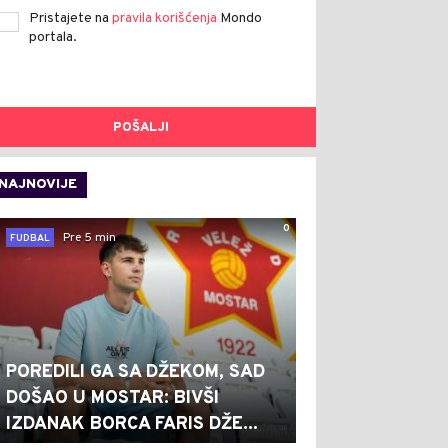
Pristajete na
pravila korišćenja
Mondo
portala.
POŠALJI
NAJNOVIJE
0
Pre 5 min
FUDBAL
POREDILI GA SA DŽEKOM, SAD
DOŠAO U MOSTAR: BIVŠI
IZDANAK BORCA FARIS DŽE...