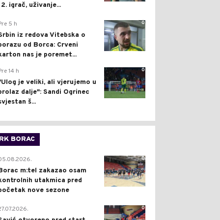
12. igrač, uživanje...
0
Pre 5 h
Srbin iz redova Vitebska o
porazu od Borca: Crveni
karton nas je poremet...
0
Pre 14 h
"Ulog je veliki, ali vjerujemo u
prolaz dalje": Sandi Ogrinec
svjestan š...
RK BORAC
0
05.08.2026.
Borac m:tel zakazao osam
kontrolnih utakmica pred
početak nove sezone
0
27.07.2026.