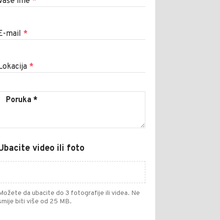
Vaše ime
*
E-mail
*
Lokacija
*
Ubacite video ili foto
Možete da ubacite do 3 fotografije ili videa. Ne
smije biti više od 25 MB.