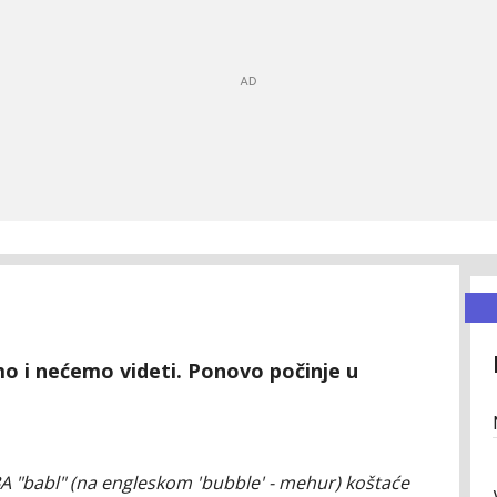
 i nećemo videti. Ponovo počinje u
NBA "babl" (na engleskom 'bubble' - mehur) koštaće