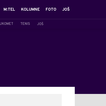
M:TEL
KOLUMNE
FOTO
JOŠ
UKOMET
TENIS
JOŠ