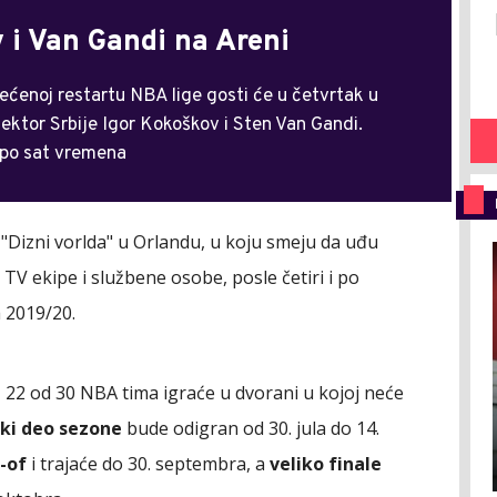
 i Van Gandi na Areni
većenoj restartu NBA lige gosti će u četvrtak u
lektor Srbije Igor Kokoškov i Sten Van Gandi.
 po sat vremena
 "Dizni vorlda" u Orlandu, u koju smeju da uđu
TV ekipe i službene osobe, posle četiri i po
 2019/20.
, 22 od 30 NBA tima igraće u dvorani u kojoj neće
ški deo sezone
bude odigran od 30. jula do 14.
j-of
i trajaće do 30. septembra, a
veliko finale