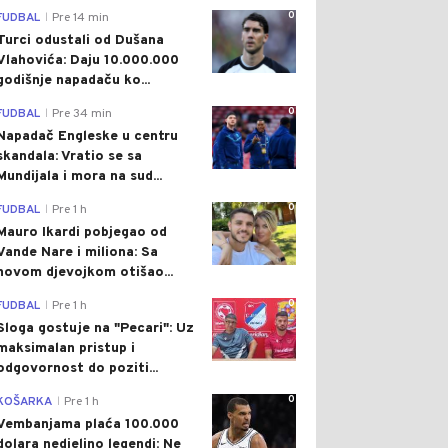
0
FUDBAL
Pre 14 min
|
Turci odustali od Dušana
Vlahovića: Daju 10.000.000
godišnje napadaču ko...
0
FUDBAL
Pre 34 min
|
Napadač Engleske u centru
skandala: Vratio se sa
Mundijala i mora na sud...
0
FUDBAL
Pre 1 h
|
Mauro Ikardi pobjegao od
Vande Nare i miliona: Sa
novom djevojkom otišao...
0
FUDBAL
Pre 1 h
|
Sloga gostuje na "Pecari": Uz
maksimalan pristup i
odgovornost do poziti...
0
KOŠARKA
Pre 1 h
|
Vembanjama plaća 100.000
dolara nedjeljno legendi: Ne