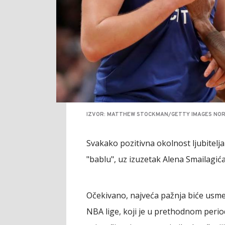
IZVOR: MATTHEW STOCKMAN/GETTY IMAGES NOR
Svakako pozitivna okolnost ljubitelja N
"bablu", uz izuzetak Alena Smailagića,
Očekivano, najveća pažnja biće usm
NBA lige, koji je u prethodnom perio