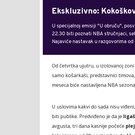
Ekskluzivno: Kokoškov
U specijalnoj emisiji "U obruču", pos
22.30 biti poznati NBA stručnjaci, se
Najaviće nastavak u razgovorima od
Od četvrtka ujutru, u izolovanoj zoni
samo košarkaši, predstavnici timova, 
meseca biće nastavljena NBA sezona
U uslovima kakvi do sada nisu viđeni
biti publike. Predviđeno je da je
liga
avgusta, tri dana kasnije počeće
ple