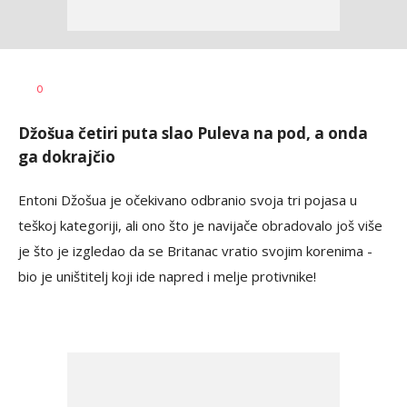
Bojan
AUTOR
0
Jakovljević
Džošua četiri puta slao Puleva na pod, a onda
ga dokrajčio
Entoni Džošua je očekivano odbranio svoja tri pojasa u
teškoj kategoriji, ali ono što je navijače obradovalo još više
je što je izgledao da se Britanac vratio svojim korenima -
bio je uništitelj koji ide napred i melje protivnike!