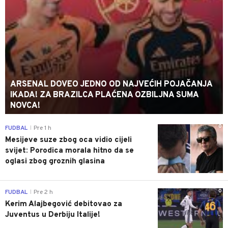
ARSENAL DOVEO JEDNO OD NAJVEĆIH POJAČANJA
IKADA! ZA BRAZILCA PLAĆENA OZBILJNA SUMA
NOVCA!
0
FUDBAL
Pre 1 h
|
Mesijeve suze zbog oca vidio cijeli
svijet: Porodica morala hitno da se
oglasi zbog groznih glasina
0
FUDBAL
Pre 2 h
|
Kerim Alajbegović debitovao za
Juventus u Derbiju Italije!