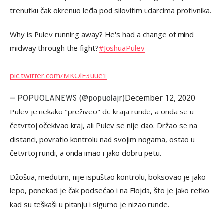
trenutku čak okrenuo leđa pod silovitim udarcima protivnika.
Why is Pulev running away? He's had a change of mind
midway through the fight?
#JoshuaPulev
pic.twitter.com/MKOlF3uue1
December 12, 2020
— POPUOLANEWS (@popuolajr)
Pulev je nekako "preživeo" do kraja runde, a onda se u
četvrtoj očekivao kraj, ali Pulev se nije dao. Držao se na
distanci, povratio kontrolu nad svojim nogama, ostao u
četvrtoj rundi, a onda imao i jako dobru petu.
Džošua, međutim, nije ispuštao kontrolu, boksovao je jako
lepo, ponekad je čak podsećao i na Flojda, što je jako retko
kad su teškaši u pitanju i sigurno je nizao runde.