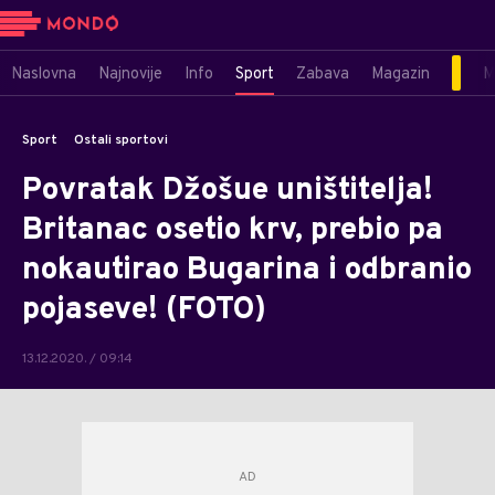
Naslovna
Najnovije
Info
Sport
Zabava
Magazin
M
Sport
Ostali sportovi
Povratak Džošue uništitelja!
Britanac osetio krv, prebio pa
nokautirao Bugarina i odbranio
pojaseve! (FOTO)
13.12.2020. / 09:14