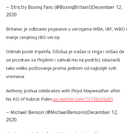
December 12,
— Strictly Boxing Fans (@BoxingBritain1)
2020
Britanac je odbranio pojaseve u verzijama WBA, IBF, WBO i
manje cenjenoj IBO verziji.
Odmah posle trijumfa, Džošua je izašao iz ringa i otišao da
se pozdravi sa Flojdom i zahvali mu na podršci, iskazavši
tako veliko poštovanje prema jednom od najboljih svih
vremena.
Anthony Joshua celebrates with Floyd Mayweather after
his KO of Kubrat Pulev.
pic.twitter.com/TsT3bUGy85
December 12,
— Michael Benson (@MichaelBensonn)
2020