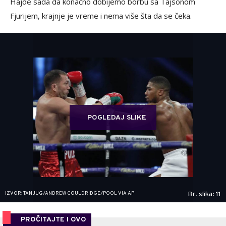
Hajde sada da konačno dobijemo borbu sa Tajsonom
Fjurijem, krajnje je vreme i nema više šta da se čeka.
POGLEDAJ SLIKE
IZVOR: TANJUG/ANDREW COULDRIDGE/POOL VIA AP
Br. slika: 11
PROČITAJTE I OVO