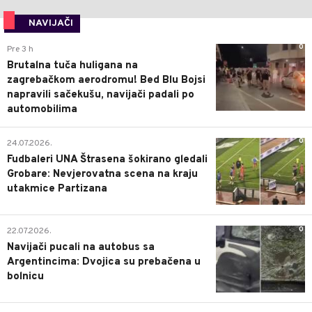
NAVIJAČI
0
Pre 3 h
Brutalna tuča huligana na
zagrebačkom aerodromu! Bed Blu Bojsi
napravili sačekušu, navijači padali po
automobilima
0
24.07.2026.
Fudbaleri UNA Štrasena šokirano gledali
Grobare: Nevjerovatna scena na kraju
utakmice Partizana
0
22.07.2026.
Navijači pucali na autobus sa
Argentincima: Dvojica su prebačena u
bolnicu