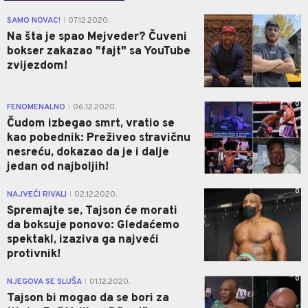
0
SAMO NOVAC!
07.12.2020.
|
Na šta je spao Mejveder? Čuveni
bokser zakazao "fajt" sa YouTube
zvijezdom!
0
FENOMENALNO
06.12.2020.
|
Čudom izbegao smrt, vratio se
kao pobednik: Preživeo stravičnu
nesreću, dokazao da je i dalje
jedan od najboljih!
0
NAJVEĆI RIVALI
02.12.2020.
|
Spremajte se, Tajson će morati
da boksuje ponovo: Gledaćemo
spektakl, izaziva ga najveći
protivnik!
0
NJEGOVA SE SLUŠA
01.12.2020.
|
Tajson bi mogao da se bori za