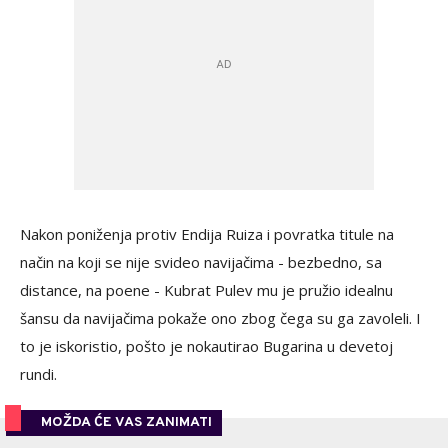
Nakon poniženja protiv Endija Ruiza i povratka titule na
način na koji se nije svideo navijačima - bezbedno, sa
distance, na poene - Kubrat Pulev mu je pružio idealnu
šansu da navijačima pokaže ono zbog čega su ga zavoleli. I
to je iskoristio, pošto je nokautirao Bugarina u devetoj
rundi.
MOŽDA ĆE VAS ZANIMATI