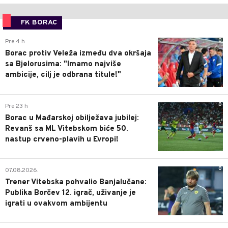
FK BORAC
0
Pre 4 h
Borac protiv Veleža između dva okršaja
sa Bjelorusima: "Imamo najviše
ambicije, cilj je odbrana titule!"
0
Pre 23 h
Borac u Mađarskoj obilježava jubilej:
Revanš sa ML Vitebskom biće 50.
nastup crveno-plavih u Evropi!
0
07.08.2026.
Trener Vitebska pohvalio Banjalučane:
Publika Borčev 12. igrač, uživanje je
igrati u ovakvom ambijentu