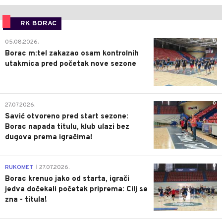
RK BORAC
0
05.08.2026.
Borac m:tel zakazao osam kontrolnih
utakmica pred početak nove sezone
0
27.07.2026.
Savić otvoreno pred start sezone:
Borac napada titulu, klub ulazi bez
dugova prema igračima!
0
RUKOMET
27.07.2026.
|
Borac krenuo jako od starta, igrači
jedva dočekali početak priprema: Cilj se
zna - titula!