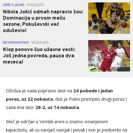
0
SRBI SJAJNI!
13.12.2020.
|
Nikola Jokić odmah napravio šou:
Dominacija u prvom meču
sezone, Pokuševski već
oduševio!
0
NEVEROVATNO!
13.12.2020.
|
Klop ponovo čuo užasne vesti:
Još jedna povreda, pauza dva
meseca!
Džošua je sada popravio skor na
24 pobede i jedan
poraz, uz 22 nokauta
, dok je Pulev pretrpeo drugi poraz i
sada ima skor
28-2, uz 14 nokauta
.
Meč je održan u Vembli areni u znatno smanjenom
kapacitetu, ali su navijači navijali i pevali i sve je podsetilo na