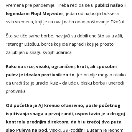
vremena pre pandemije. Treba reći da se u
publici našao i
legendarni Flojd Mejveder
, jedan od najboljih boksera
svih vremena, koji je na ovaj način odao poštovanje Džošui.
Što se tiče same borbe, navijači su dobili ono što su tražili,
"starog" Džošuu, borca koji ide napred i koji je prosto
zaljubljen u snagu svojih udaraca.
Ruku na srce, visoki, ograničeni, kruti, ali sposobni
pulev je idealan protivnik za to
, jer on nije mogao nikako
da uradi šta je uradio Ruiz - da uđe u blisku borbu i uneredi
protivnika.
Od početka je AJ krenuo ofanzivno, posle početnog
ispitivanja snaga u prvoj rundi, uspostavio je u drugoj
kontrolu prednjim direktom, da bi u trećoj dva puta
slao Puleva na pod
. Visoki, 39-godišnji Bugarin je jednom