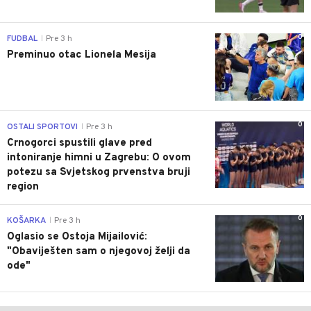
0
FUDBAL
Pre 3 h
|
Preminuo otac Lionela Mesija
0
OSTALI SPORTOVI
Pre 3 h
|
Crnogorci spustili glave pred
intoniranje himni u Zagrebu: O ovom
potezu sa Svjetskog prvenstva bruji
region
0
KOŠARKA
Pre 3 h
|
Oglasio se Ostoja Mijailović:
"Obaviješten sam o njegovoj želji da
ode"