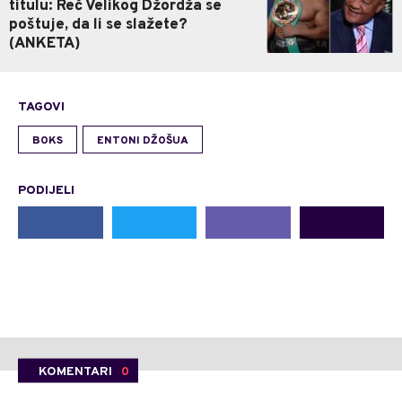
titulu: Reč Velikog Džordža se
poštuje, da li se slažete?
(ANKETA)
TAGOVI
BOKS
ENTONI DŽOŠUA
PODIJELI
KOMENTARI
0