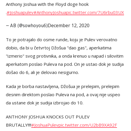
Anthony Joshua with the Floyd doge hook
.
#Joshuapulev
#AnthonyJoshua
pic.twitter.com/7U6rbu03UX
December 12, 2020
— AB (@sowhoyou6)
To je potrajalo do osme runde, koju je Pulev verovatno
dobio, da bi u četvrtoj Džošua "dao gas", aperkatima
"izmerio" svog protivnika, a onda krenuo u napad i silovitim
aperkatom poslao Puleva na pod. On je ustao dok je sudija
došao do 6, ali je delovao nesigurno.
Kada je borba nastavljena, Džošua je prelepim, prelepim
desnim direktom poslao Puleva na pod, a ovaj nije uspeo
da ustane dok je sudija izbrojao do 10.
ANTHONY JOSHUA KNOCKS OUT PULEV
BRUTALLY!!!!
#JoshuaPulev
pic.twitter.com/U2bB9XA92F