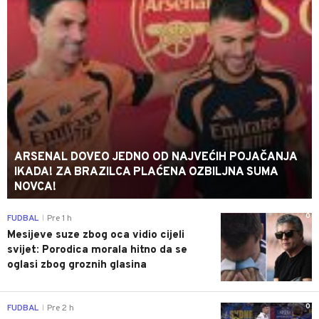
ARSENAL DOVEO JEDNO OD NAJVEĆIH POJAČANJA
IKADA! ZA BRAZILCA PLAĆENA OZBILJNA SUMA
NOVCA!
0
FUDBAL
Pre 1 h
|
Mesijeve suze zbog oca vidio cijeli
svijet: Porodica morala hitno da se
oglasi zbog groznih glasina
0
FUDBAL
Pre 2 h
|