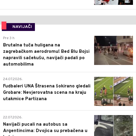
NAVIJAČI
0
Pre 3 h
Brutalna tuča huligana na
zagrebačkom aerodromu! Bed Blu Bojsi
napravili sačekušu, navijači padali po
automobilima
0
24.07.2026.
Fudbaleri UNA Štrasena šokirano gledali
Grobare: Nevjerovatna scena na kraju
utakmice Partizana
0
22.07.2026.
Navijači pucali na autobus sa
Argentincima: Dvojica su prebačena u