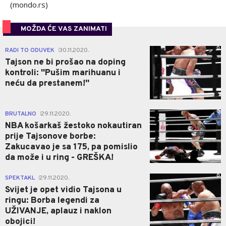
(mondo.rs)
MOŽDA ĆE VAS ZANIMATI
0
RADI TO ODUVEK
30.11.2020.
|
Tajson ne bi prošao na doping
kontroli: ''Pušim marihuanu i
neću da prestanem!''
0
BRUTALNO
29.11.2020.
|
NBA košarkaš žestoko nokautiran
prije Tajsonove borbe:
Zakucavao je sa 175, pa pomislio
da može i u ring - GREŠKA!
0
SPEKTAKL
29.11.2020.
|
Svijet je opet vidio Tajsona u
ringu: Borba legendi za
UŽIVANJE, aplauz i naklon
obojici!