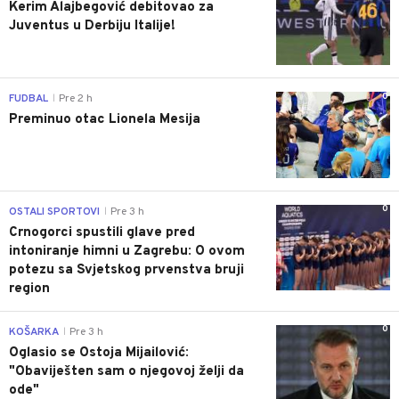
Kerim Alajbegović debitovao za
Juventus u Derbiju Italije!
0
FUDBAL
Pre 2 h
|
Preminuo otac Lionela Mesija
0
OSTALI SPORTOVI
Pre 3 h
|
Crnogorci spustili glave pred
intoniranje himni u Zagrebu: O ovom
potezu sa Svjetskog prvenstva bruji
region
0
KOŠARKA
Pre 3 h
|
Oglasio se Ostoja Mijailović:
"Obaviješten sam o njegovoj želji da
ode"