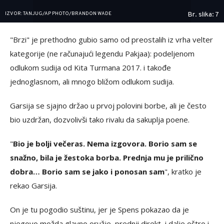
IZVOR: TANJUG/AP PHOTO/BRANDON WADE
Br. slika: 7
"Brzi" je prethodno gubio samo od preostalih iz vrha velter
kategorije (ne računajući legendu Pakjaa): podeljenom
odlukom sudija od Kita Turmana 2017. i takođe
jednoglasnom, ali mnogo bližom odlukom sudija.
Garsija se sjajno držao u prvoj polovini borbe, ali je često
bio uzdržan, dozvolivši tako rivalu da sakuplja poene.
"
Bio je bolji večeras. Nema izgovora. Borio sam se
snažno, bila je žestoka borba. Prednja mu je prilično
dobra… Borio sam se jako i ponosan sam
", kratko je
rekao Garsija.
On je tu pogodio suštinu, jer je Spens pokazao da je
njegovo možda glavno oružje, prednji direkt, i dalje oštro i