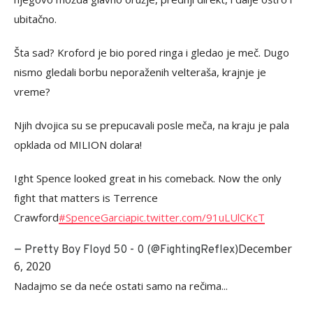
ubitačno.
Šta sad? Kroford je bio pored ringa i gledao je meč. Dugo
nismo gledali borbu neporaženih velteraša, krajnje je
vreme?
Njih dvojica su se prepucavali posle meča, na kraju je pala
opklada od MILION dolara!
Ight Spence looked great in his comeback. Now the only
fight that matters is Terrence
Crawford
#SpenceGarcia
pic.twitter.com/91uLUlCKcT
December
— Pretty Boy Floyd 50 - 0 (@FightingReflex)
6, 2020
Nadajmo se da neće ostati samo na rečima...