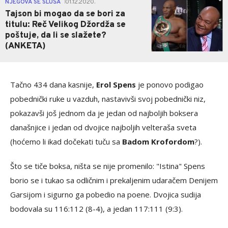
NJEGOVA SE SLUŠA
01.12.2020.
|
Tajson bi mogao da se bori za
titulu: Reč Velikog Džordža se
poštuje, da li se slažete?
(ANKETA)
Tačno 434 dana kasnije,
Erol Spens
je ponovo podigao
pobednički ruke u vazduh, nastavivši svoj pobednički niz,
pokazavši još jednom da je jedan od najboljih boksera
današnjice i jedan od dvojice najboljih velteraša sveta
(hoćemo li ikad dočekati tuču sa
Badom Krofordom
?).
Što se tiče boksa, ništa se nije promenilo: "Istina" Spens
borio se i tukao sa odličnim i prekaljenim udaračem Denijem
Garsijom i sigurno ga pobedio na poene. Dvojica sudija
bodovala su 116:112 (8-4), a jedan 117:111 (9:3).