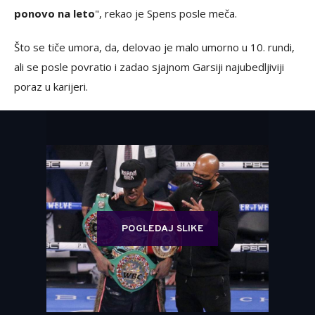
ponovo na leto
", rekao je Spens posle meča.
Što se tiče umora, da, delovao je malo umorno u 10. rundi,
ali se posle povratio i zadao sjajnom Garsiji najubedljiviji
poraz u karijeri.
POGLEDAJ SLIKE