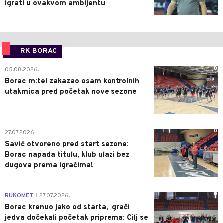
igrati u ovakvom ambijentu
RK BORAC
0
05.08.2026.
Borac m:tel zakazao osam kontrolnih
utakmica pred početak nove sezone
0
27.07.2026.
Savić otvoreno pred start sezone:
Borac napada titulu, klub ulazi bez
dugova prema igračima!
0
RUKOMET
27.07.2026.
|
Borac krenuo jako od starta, igrači
jedva dočekali početak priprema: Cilj se