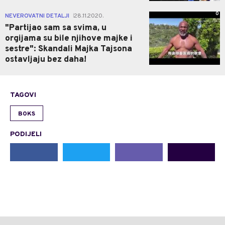
0
NEVEROVATNI DETALJI
28.11.2020.
|
"Partijao sam sa svima, u
orgijama su bile njihove majke i
sestre": Skandali Majka Tajsona
ostavljaju bez daha!
TAGOVI
BOKS
PODIJELI