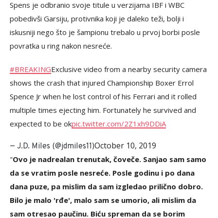
Spens je odbranio svoje titule u verzijama IBF i WBC
pobedivši Garsiju, protivnika koji je daleko teži, bolji i
iskusniji nego što je šampionu trebalo u prvoj borbi posle
povratka u ring nakon nesreće.
#BREAKING
Exclusive video from a nearby security camera
shows the crash that injured Championship Boxer Errol
Spence Jr when he lost control of his Ferrari and it rolled
multiple times ejecting him. Fortunately he survived and
expected to be ok
pic.twitter.com/2Z1xh9DDiA
October 10, 2019
— J.D. Miles (@jdmiles11)
"
Ovo je nadrealan trenutak, čoveče. Sanjao sam samo
da se vratim posle nesreće. Posle godinu i po dana
dana puze, pa mislim da sam izgledao prilično dobro.
Bilo je malo 'rđe', malo sam se umorio, ali mislim da
sam otresao paučinu. Biću spreman da se borim