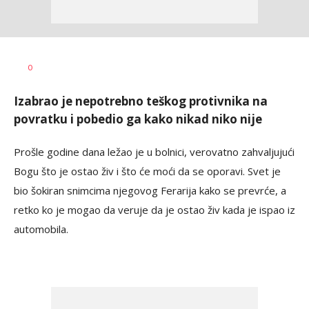
Nebojša
AUTOR
0
Šatara
Izabrao je nepotrebno teškog protivnika na
povratku i pobedio ga kako nikad niko nije
Prošle godine dana ležao je u bolnici, verovatno zahvaljujući
Bogu što je ostao živ i što će moći da se oporavi. Svet je
bio šokiran snimcima njegovog Ferarija kako se prevrće, a
retko ko je mogao da veruje da je ostao živ kada je ispao iz
automobila.