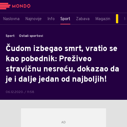
Naslovna
Najnovije
Info
Sport
Zabava
Magazin
M
Sport
Ostali sportovi
Čudom izbegao smrt, vratio se
kao pobednik: Preživeo
stravičnu nesreću, dokazao da
je i dalje jedan od najboljih!
06.12.2020. / 11:58