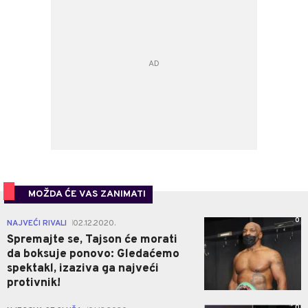
MOŽDA ĆE VAS ZANIMATI
0
NAJVEĆI RIVALI
02.12.2020.
|
Spremajte se, Tajson će morati
da boksuje ponovo: Gledaćemo
spektakl, izaziva ga najveći
protivnik!
0