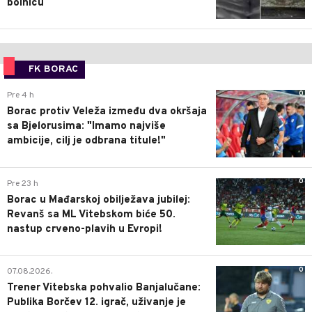
bolnicu
FK BORAC
0
Pre 4 h
Borac protiv Veleža između dva okršaja
sa Bjelorusima: "Imamo najviše
ambicije, cilj je odbrana titule!"
0
Pre 23 h
Borac u Mađarskoj obilježava jubilej:
Revanš sa ML Vitebskom biće 50.
nastup crveno-plavih u Evropi!
0
07.08.2026.
Trener Vitebska pohvalio Banjalučane:
Publika Borčev 12. igrač, uživanje je