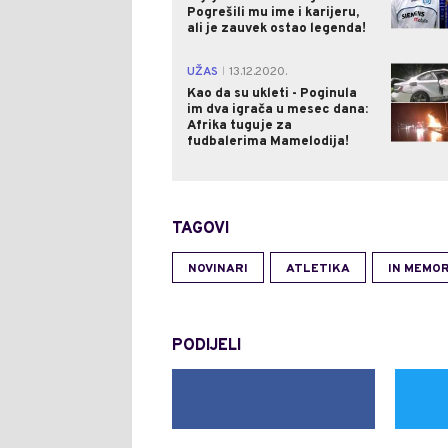
Pogrešili mu ime i karijeru,
ali je zauvek ostao legenda!
UŽAS
13.12.2020.
|
Kao da su ukleti - Poginula
im dva igrača u mesec dana:
Afrika tuguje za
fudbalerima Mamelodija!
TAGOVI
NOVINARI
ATLETIKA
IN MEMO
PODIJELI