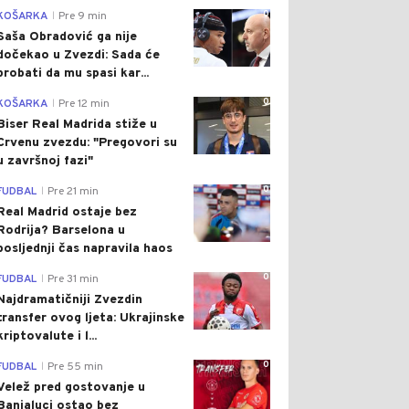
0
KOŠARKA
Pre 9 min
|
Saša Obradović ga nije
dočekao u Zvezdi: Sada će
probati da mu spasi kar...
0
KOŠARKA
Pre 12 min
|
Biser Real Madrida stiže u
Crvenu zvezdu: "Pregovori su
u završnoj fazi"
0
FUDBAL
Pre 21 min
|
Real Madrid ostaje bez
Rodrija? Barselona u
posljednji čas napravila haos
0
FUDBAL
Pre 31 min
|
Najdramatičniji Zvezdin
transfer ovog ljeta: Ukrajinske
kriptovalute i l...
0
FUDBAL
Pre 55 min
|
Velež pred gostovanje u
Banjaluci ostao bez