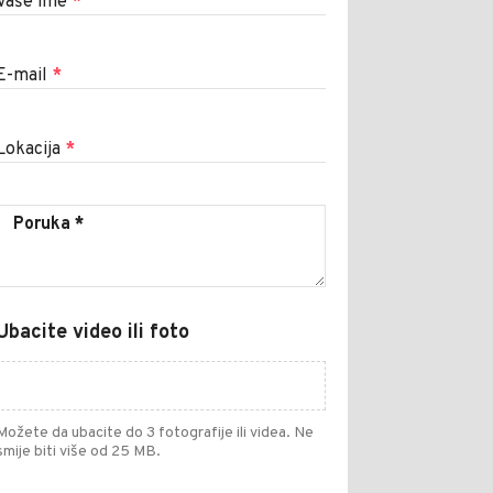
Vaše ime
*
E-mail
*
Lokacija
*
Ubacite video ili foto
Možete da ubacite do 3 fotografije ili videa. Ne
smije biti više od 25 MB.