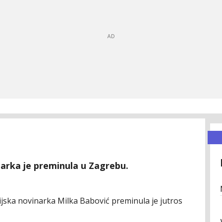
narka je preminula u Zagrebu.
zijska novinarka Milka Babović preminula je jutros