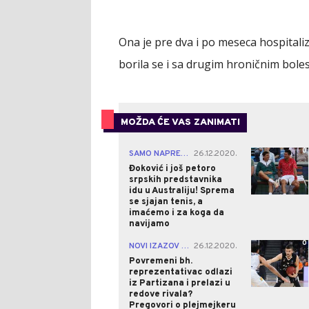
Ona je pre dva i po meseca hospital
borila se i sa drugim hroničnim boles
MOŽDA ĆE VAS ZANIMATI
0
SAMO NAPRED!
26.12.2020.
|
Đoković i još petoro
srpskih predstavnika
idu u Australiju! Sprema
se sjajan tenis, a
imaćemo i za koga da
navijamo
0
NOVI IZAZOV U KARIJERI
26.12.2020.
|
Povremeni bh.
reprezentativac odlazi
iz Partizana i prelazi u
redove rivala?
Pregovori o plejmejkeru