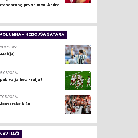
standarnog prvotimca: Andro
..
KOLUMNA - NEBOJŠA ŠATARA
0
23.07.2026.
Mesi(ja)
2
15.07.2026.
Ipak valja bez kralja?
0
17.05.2026.
Mostarske kiše
NAVIJAČI