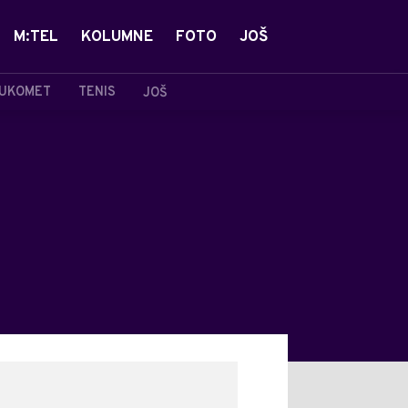
M:TEL
KOLUMNE
FOTO
JOŠ
UKOMET
TENIS
JOŠ