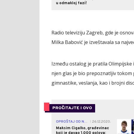
u odmakloj fazi!
Radio televiziju Zagreb, gde je osnova
Milka Babović je izveštavala sa najv
Između ostalog je pratila Olimpijske 
njen glas je bio prepoznatljiv tokom 
gimnastike, veslanja, kao i brojni di
PROČITAJTE I OVO
OPROŠTAJ OD NAJVEĆEG
26.12.2020.
|
Maksim Cigalko, građevinac
koji je davao 1.000 golova: