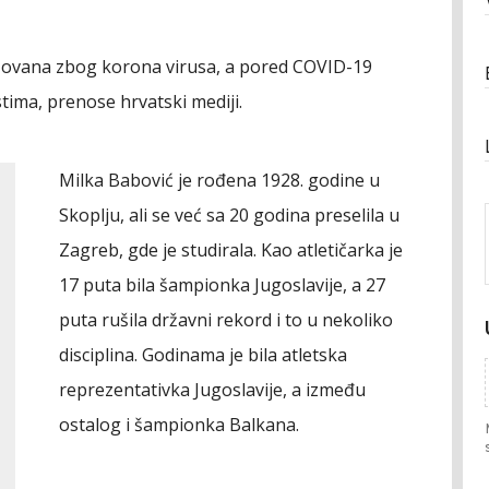
izovana zbog korona virusa, a pored COVID-19
tima, prenose hrvatski mediji.
Milka Babović je rođena 1928. godine u
Skoplju, ali se već sa 20 godina preselila u
Zagreb, gde je studirala. Kao atletičarka je
17 puta bila šampionka Jugoslavije, a 27
puta rušila državni rekord i to u nekoliko
disciplina. Godinama je bila atletska
reprezentativka Jugoslavije, a između
ostalog i šampionka Balkana.