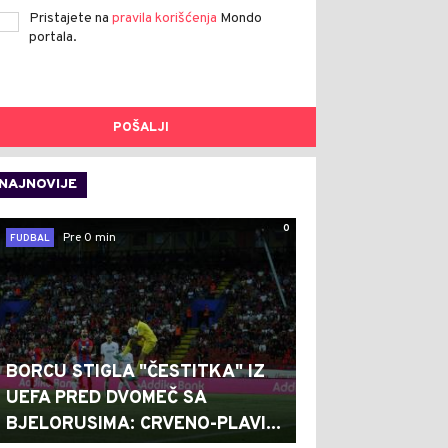
Pristajete na
pravila korišćenja
Mondo
portala.
POŠALJI
NAJNOVIJE
0
Pre 0 min
FUDBAL
BORCU STIGLA "ČESTITKA" IZ
UEFA PRED DVOMEČ SA
BJELORUSIMA: CRVENO-PLAVI...