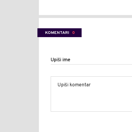
KOMENTARI
0
Upiši ime