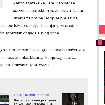
Nakon atletske karijere. Babović se
posvetila sportskom novinarstvu. Nakon
pisanja za brojne časopise prelazi na
la sportsku redakciju i bila njen prvi urednik.
ećih sportskih događaja svog doba.
igre, Zimske olimpijske igre i ostala takmičenja, a
prenosa atletike, klizanja, konjičkog sporta,
sciplina u zimskim sportovima.
0
1
VELIKI ŠAMPION
25.12.2020.
|
Boston u suzama, preminuo
najveći šmeker jedne NBA