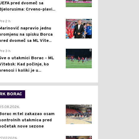
UEFA pred dvomeč sa
Bjelorusima: Crveno-plavi...
0
Pre 2 h
Marinović napravio jednu
promjenu na spisku Borca
pred dvomeč sa ML Vite...
0
Pre 3 h
Sve o utakmici Borac - ML
Vitebsk: Kad počinje, ko
prenosi i koliki je u...
RK BORAC
0
05.08.2026.
Borac m:tel zakazao osam
kontrolnih utakmica pred
početak nove sezone
0
27.07.2026.