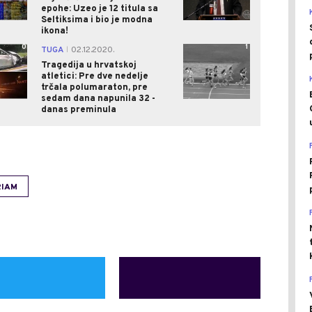
epohe: Uzeo je 12 titula sa
Seltiksima i bio je modna
ikona!
0
1
TUGA
02.12.2020.
|
Tragedija u hrvatskoj
atletici: Pre dve nedelje
trčala polumaraton, pre
sedam dana napunila 32 -
danas preminula
RIAM