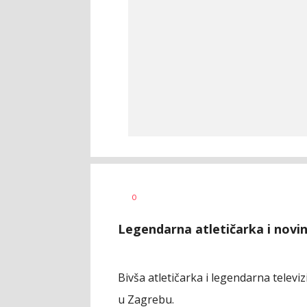
Bojan
AUTOR
0
Jakovljević
Legendarna atletičarka i novi
Bivša atletičarka i legendarna televi
u Zagrebu.