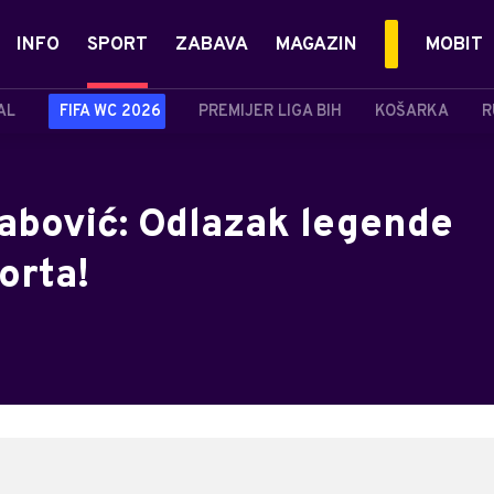
INFO
SPORT
ZABAVA
MAGAZIN
MOBIT
AL
FIFA WC 2026
PREMIJER LIGA BIH
KOŠARKA
R
abović: Odlazak legende
orta!