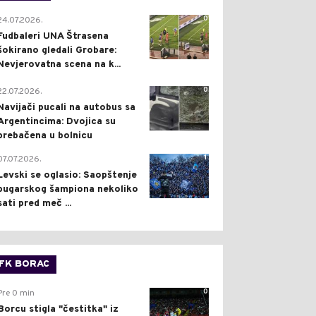
0
24.07.2026.
Fudbaleri UNA Štrasena
šokirano gledali Grobare:
Nevjerovatna scena na k...
0
22.07.2026.
Navijači pucali na autobus sa
Argentincima: Dvojica su
prebačena u bolnicu
1
07.07.2026.
Levski se oglasio: Saopštenje
bugarskog šampiona nekoliko
sati pred meč ...
FK BORAC
0
Pre 0 min
Borcu stigla "čestitka" iz