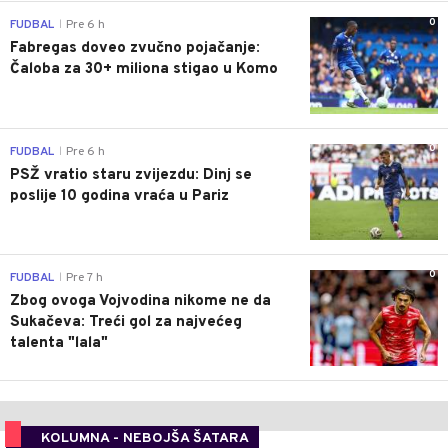
0
FUDBAL
Pre 6 h
|
Fabregas doveo zvučno pojačanje:
Čaloba za 30+ miliona stigao u Komo
0
FUDBAL
Pre 6 h
|
PSŽ vratio staru zvijezdu: Dinj se
poslije 10 godina vraća u Pariz
0
FUDBAL
Pre 7 h
|
Zbog ovoga Vojvodina nikome ne da
Sukačeva: Treći gol za najvećeg
talenta "lala"
KOLUMNA - NEBOJŠA ŠATARA