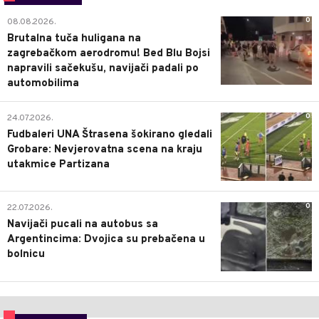
0
08.08.2026.
Brutalna tuča huligana na
zagrebačkom aerodromu! Bed Blu Bojsi
napravili sačekušu, navijači padali po
automobilima
0
24.07.2026.
Fudbaleri UNA Štrasena šokirano gledali
Grobare: Nevjerovatna scena na kraju
utakmice Partizana
0
22.07.2026.
Navijači pucali na autobus sa
Argentincima: Dvojica su prebačena u
bolnicu