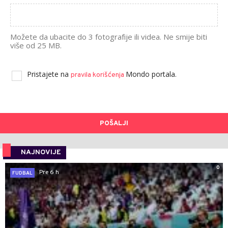
Možete da ubacite do 3 fotografije ili videa. Ne smije biti
više od 25 MB.
Pristajete na
Mondo portala.
pravila korišćenja
POŠALJI
NAJNOVIJE
0
Pre 6 h
FUDBAL