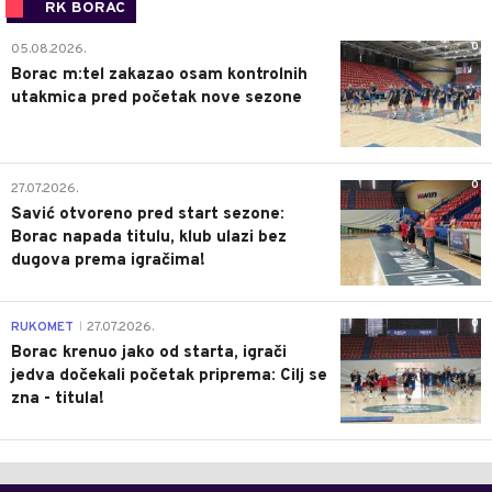
RK BORAC
0
05.08.2026.
Borac m:tel zakazao osam kontrolnih
utakmica pred početak nove sezone
0
27.07.2026.
Savić otvoreno pred start sezone:
Borac napada titulu, klub ulazi bez
dugova prema igračima!
0
RUKOMET
27.07.2026.
|
Borac krenuo jako od starta, igrači
jedva dočekali početak priprema: Cilj se
zna - titula!