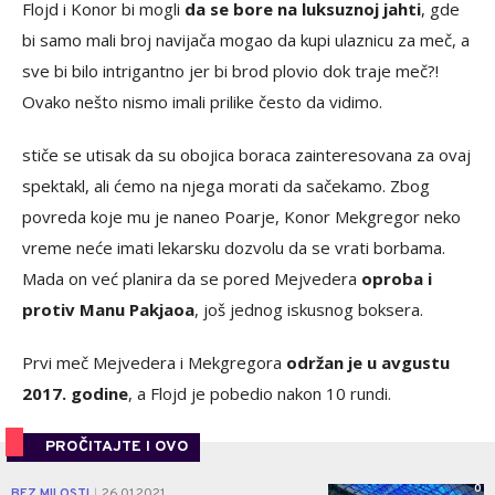
Flojd i Konor bi mogli
da se bore na luksuznoj jahti
, gde
bi samo mali broj navijača mogao da kupi ulaznicu za meč, a
sve bi bilo intrigantno jer bi brod plovio dok traje meč?!
Ovako nešto nismo imali prilike često da vidimo.
stiče se utisak da su obojica boraca zainteresovana za ovaj
spektakl, ali ćemo na njega morati da sačekamo. Zbog
povreda koje mu je naneo Poarje, Konor Mekgregor neko
vreme neće imati lekarsku dozvolu da se vrati borbama.
Mada on već planira da se pored Mejvedera
oproba i
protiv Manu Pakjaoa
, još jednog iskusnog boksera.
Prvi meč Mejvedera i Mekgregora
održan je u avgustu
2017. godine
, a Flojd je pobedio nakon 10 rundi.
PROČITAJTE I OVO
0
BEZ MILOSTI
26.01.2021.
|