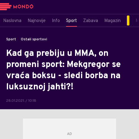
Naslovna
Najnovije
Info
Sport
Zabava
Magazin
M
Sport
Ostali sportovi
Kad ga prebiju u MMA, on
promeni sport: Mekgregor se
vraća boksu - sledi borba na
luksuznoj jahti?!
28.01.2021. / 10:18