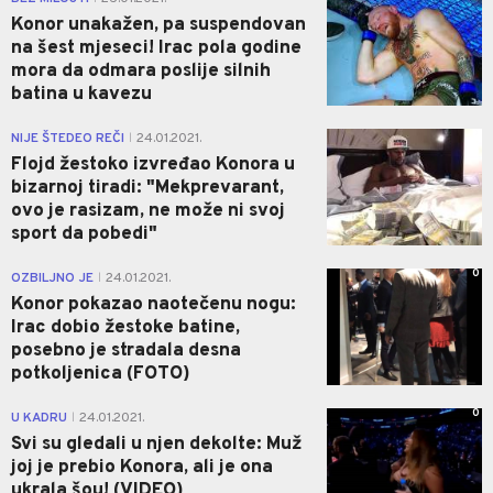
Konor unakažen, pa suspendovan
na šest mjeseci! Irac pola godine
mora da odmara poslije silnih
batina u kavezu
0
NIJE ŠTEDEO REČI
24.01.2021.
|
Flojd žestoko izvređao Konora u
bizarnoj tiradi: "Mekprevarant,
ovo je rasizam, ne može ni svoj
sport da pobedi"
0
OZBILJNO JE
24.01.2021.
|
Konor pokazao naotečenu nogu:
Irac dobio žestoke batine,
posebno je stradala desna
potkoljenica (FOTO)
0
U KADRU
24.01.2021.
|
Svi su gledali u njen dekolte: Muž
joj je prebio Konora, ali je ona
ukrala šou! (VIDEO)