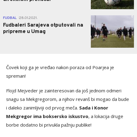
0
FUDBAL
28.01.2021.
|
Fudbaleri Sarajeva otputovali na
pripreme u Umag
Čovek koji ga je vređao nakon poraza od Poarjea je
spreman!
Flojd Mejveder je zainteresovan da još jednom odmeri
snagu sa Mekgregorom, a njihov revanš bi mogao da bude
i daleko zanimljiviji od prvog meča.
Sada i Konor
Mekgregor ima boksersko iskustvo
, a lokacija druge
borbe dodatno bi privukla pažnju publike!