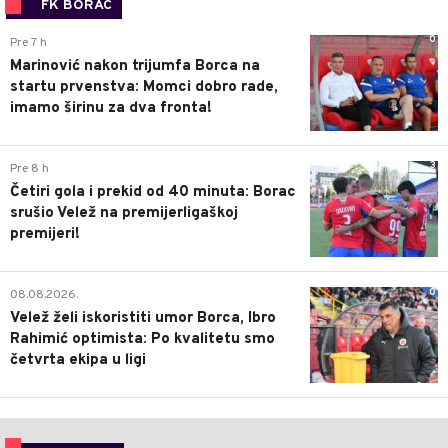
FK BORAC
0
Pre 7 h
Marinović nakon trijumfa Borca na
startu prvenstva: Momci dobro rade,
imamo širinu za dva fronta!
3
Pre 8 h
Četiri gola i prekid od 40 minuta: Borac
srušio Velež na premijerligaškoj
premijeri!
0
08.08.2026.
Velež želi iskoristiti umor Borca, Ibro
Rahimić optimista: Po kvalitetu smo
četvrta ekipa u ligi