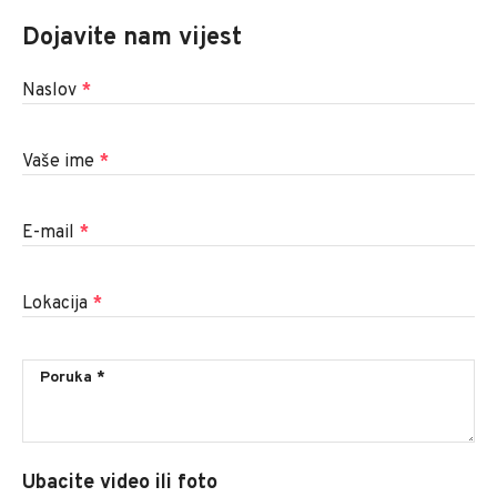
Dojavite nam vijest
Naslov
*
Vaše ime
*
E-mail
*
Lokacija
*
Ubacite video ili foto