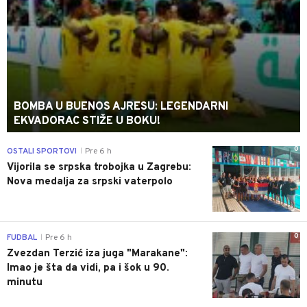
BOMBA U BUENOS AJRESU: LEGENDARNI
EKVADORAC STIŽE U BOKU!
0
OSTALI SPORTOVI
Pre 6 h
|
Vijorila se srpska trobojka u Zagrebu:
Nova medalja za srpski vaterpolo
0
FUDBAL
Pre 6 h
|
Zvezdan Terzić iza juga "Marakane":
Imao je šta da vidi, pa i šok u 90.
minutu