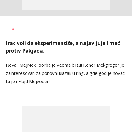
Bojan
AUTOR
0
Jakovljević
Irac voli da eksperimentiše, a najavljuje i meč
protiv Pakjaoa.
Nova ''MejMek'' borba je veoma blizu! Konor Mekgregor je
zainteresovan za ponovni ulazak u ring, a gde god je novac
tu je i Flojd Mejveder!