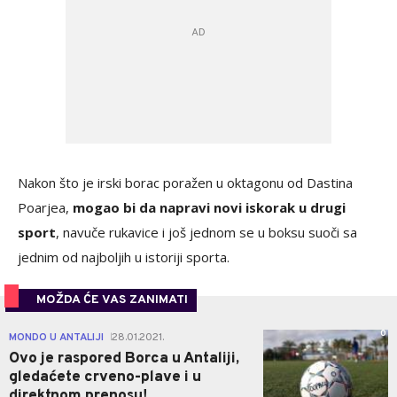
Nakon što je irski borac poražen u oktagonu od Dastina
Poarjea,
mogao bi da napravi novi iskorak u drugi
sport
, navuče rukavice i još jednom se u boksu suoči sa
jednim od najboljih u istoriji sporta.
MOŽDA ĆE VAS ZANIMATI
0
MONDO U ANTALIJI
28.01.2021.
|
Ovo je raspored Borca u Antaliji,
gledaćete crveno-plave i u
direktnom prenosu!