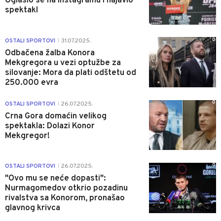
Oglasio se na Instagramu i najavio
spektakl
0
OSTALI SPORTOVI
31.07.2025.
|
Odbačena žalba Konora
Mekgregora u vezi optužbe za
silovanje: Mora da plati odštetu od
250.000 evra
0
OSTALI SPORTOVI
26.07.2025.
|
Crna Gora domaćin velikog
spektakla: Dolazi Konor
Mekgregor!
0
OSTALI SPORTOVI
26.07.2025.
|
"Ovo mu se neće dopasti":
Nurmagomedov otkrio pozadinu
rivalstva sa Konorom, pronašao
glavnog krivca