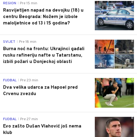
0
REGION
Pre 15 min
|
Rasvijetljen napad na devojku (18) u
centru Beograda: Nožem je izbole
maloljetnice od 13 i 15 godina?
0
SVIJET
Pre 18 min
|
Burna noć na frontu: Ukrajinci gađali
rusku rafineriju nafte u Tatarstanu,
izbili požari u Donjeckoj oblasti
0
FUDBAL
Pre 23 min
|
Dva velika udarca za Hapoel pred
Crvenu zvezdu
0
FUDBAL
Pre 27 min
|
Evo zašto Dušan Vlahović još nema
klub