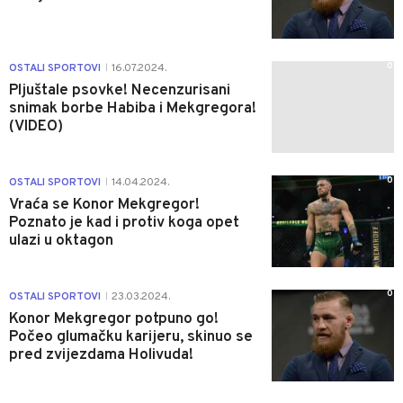
0
OSTALI SPORTOVI
16.07.2024.
|
Pljuštale psovke! Necenzurisani
snimak borbe Habiba i Mekgregora!
(VIDEO)
0
OSTALI SPORTOVI
14.04.2024.
|
Vraća se Konor Mekgregor!
Poznato je kad i protiv koga opet
ulazi u oktagon
0
OSTALI SPORTOVI
23.03.2024.
|
Konor Mekgregor potpuno go!
Počeo glumačku karijeru, skinuo se
pred zvijezdama Holivuda!