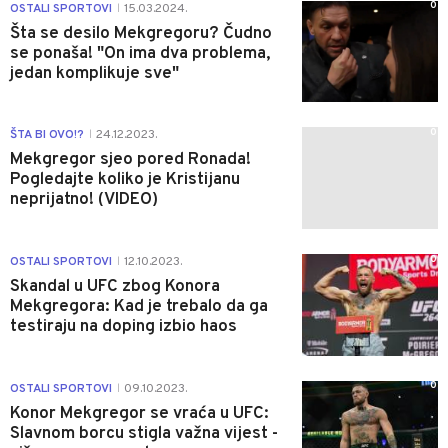
0
OSTALI SPORTOVI
15.03.2024.
|
Šta se desilo Mekgregoru? Čudno
se ponaša! "On ima dva problema,
jedan komplikuje sve"
0
ŠTA BI OVO!?
24.12.2023.
|
Mekgregor sjeo pored Ronada!
Pogledajte koliko je Kristijanu
neprijatno! (VIDEO)
0
OSTALI SPORTOVI
12.10.2023.
|
Skandal u UFC zbog Konora
Mekgregora: Kad je trebalo da ga
testiraju na doping izbio haos
0
OSTALI SPORTOVI
09.10.2023.
|
Konor Mekgregor se vraća u UFC:
Slavnom borcu stigla važna vijest -