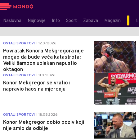
Naslovna
Najnovije
Info
Sport
Zabava
Magazin
M
0
OSTALI SPORTOVI
12.07.2026.
|
Povratak Konora Mekgregora nije
mogao da bude veća katastrofa:
Veliki šampon uplakan napustio
oktagon
0
OSTALI SPORTOVI
11.07.2026.
|
Konor Mekgregor se vratio i
napravio haos na mjerenju
0
OSTALI SPORTOVI
18.05.2026.
|
Konor Mekgregor dobio poziv koji
nije smio da odbije