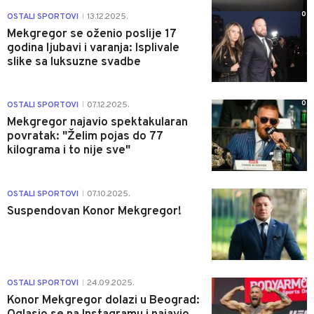
0
OSTALI SPORTOVI
13.12.2025.
|
Mekgregor se oženio poslije 17
godina ljubavi i varanja: Isplivale
slike sa luksuzne svadbe
0
OSTALI SPORTOVI
07.12.2025.
|
Mekgregor najavio spektakularan
povratak: "Želim pojas do 77
kilograma i to nije sve"
0
OSTALI SPORTOVI
07.10.2025.
|
Suspendovan Konor Mekgregor!
0
OSTALI SPORTOVI
24.09.2025.
|
Konor Mekgregor dolazi u Beograd: