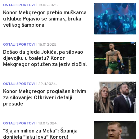
0
OSTALI SPORTOVI
18.06.2025.
|
Konor Mekgregor prebio muškarca
u klubu: Pojavio se snimak, bruka
velikog šampiona
0
OSTALI SPORTOVI
16.01.2025.
|
Došao da gleda Jokića, pa silovao
djevojku u toaletu? Konor
Mekgregor optužen za jeziv zločin!
0
OSTALI SPORTOVI
22.11.2024.
|
Konor Mekgregor proglašen krivim
za silovanje: Otkriveni detalji
presude
0
OSTALI SPORTOVI
18.07.2024.
|
"Sjajan milion za Meka": Španija
donijela "laku lovu" Konoru!