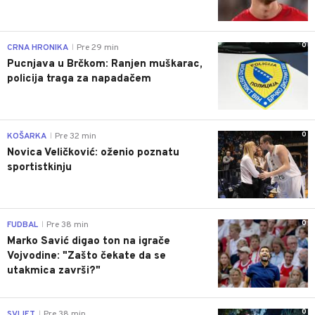
0
CRNA HRONIKA
Pre 29 min
|
Pucnjava u Brčkom: Ranjen muškarac,
policija traga za napadačem
0
KOŠARKA
Pre 32 min
|
Novica Veličković: oženio poznatu
sportistkinju
0
FUDBAL
Pre 38 min
|
Marko Savić digao ton na igrače
Vojvodine: "Zašto čekate da se
utakmica završi?"
0
SVIJET
Pre 38 min
|