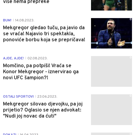
više nema prepreke
0
BUM!
14.08.2023.
|
Mekgregor gledao tuču, pa javio da
se vraća! Najavio tri spektakla,
ponoviće borbu koja se prepričava!
0
AJDE, AJDE!
02.08.2023.
|
Momčino, pa potpiši! Vraća se
Konor Mekgregor - iznervirao ga
novi UFC šampion?!
0
OSTALI SPORTOVI
23.06.2023.
|
Mekgregor silovao djevojku, pa joj
prijetio? Oglasio se njen advokat:
"Nudi joj novac da ćuti"
0
DOKAZI
16.06.2023.
|