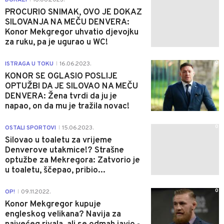
PROCURIO SNIMAK, OVO JE DOKAZ
SILOVANJA NA MEČU DENVERA:
Konor Mekgregor uhvatio djevojku
za ruku, pa je ugurao u WC!
0
ISTRAGA U TOKU
16.06.2023.
|
KONOR SE OGLASIO POSLIJE
OPTUŽBI DA JE SILOVAO NA MEČU
DENVERA: Žena tvrdi da ju je
napao, on da mu je tražila novac!
0
OSTALI SPORTOVI
15.06.2023.
|
Silovao u toaletu za vrijeme
Denverove utakmice!? Strašne
optužbe za Mekregora: Zatvorio je
u toaletu, ščepao, pribio...
0
OP!
09.11.2022.
|
Konor Mekgregor kupuje
engleskog velikana? Navija za