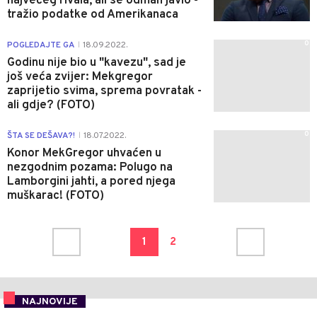
najvećeg rivala, ali se odmah javio -
tražio podatke od Amerikanaca
0
POGLEDAJTE GA
18.09.2022.
|
Godinu nije bio u "kavezu", sad je
još veća zvijer: Mekgregor
zaprijetio svima, sprema povratak -
ali gdje? (FOTO)
0
ŠTA SE DEŠAVA?!
18.07.2022.
|
Konor MekGregor uhvaćen u
nezgodnim pozama: Polugo na
Lamborgini jahti, a pored njega
muškarac! (FOTO)
1
2
NAJNOVIJE