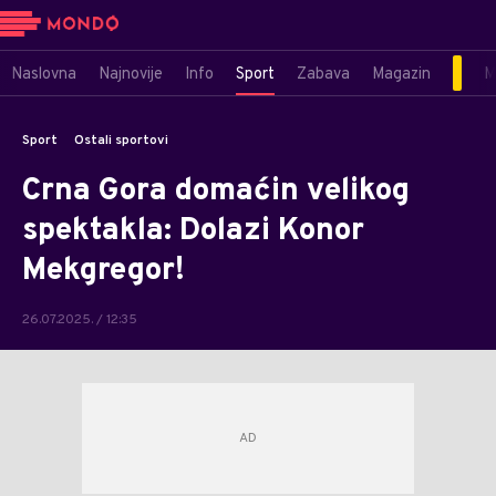
Naslovna
Najnovije
Info
Sport
Zabava
Magazin
M
Sport
Ostali sportovi
Crna Gora domaćin velikog
spektakla: Dolazi Konor
Mekgregor!
26.07.2025. / 12:35