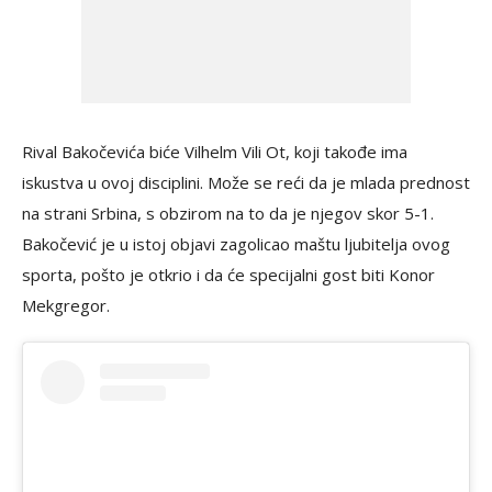
Rival Bakočevića biće Vilhelm Vili Ot, koji takođe ima
iskustva u ovoj disciplini. Može se reći da je mlada prednost
na strani Srbina, s obzirom na to da je njegov skor 5-1.
Bakočević je u istoj objavi zagolicao maštu ljubitelja ovog
sporta, pošto je otkrio i da će specijalni gost biti Konor
Mekgregor.