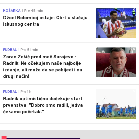
0
KOŠARKA
Pre 48 min
|
Džoel Bolomboj ostaje: Obrt u slučaju
iskusnog centra
0
FUDBAL
Pre 51 min
|
Zoran Zekić pred meč Sarajevo -
Radnik: Ne očekujem naše najbolje
izdanje, ali može da se pobijedi i na
drugi način!
0
FUDBAL
Pre 1 h
|
Radnik optimistično dočekuje start
prvenstva: "Dobro smo radili, jedva
čekamo početak!"