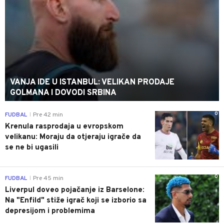
VANJA IDE U ISTANBUL: VELIKAN PRODAJE
GOLMANA I DOVODI SRBINA
0
FUDBAL
Pre 42 min
|
Krenula rasprodaja u evropskom
velikanu: Moraju da otjeraju igrače da
se ne bi ugasili
0
FUDBAL
Pre 45 min
|
Liverpul doveo pojačanje iz Barselone:
Na "Enfild" stiže igrač koji se izborio sa
depresijom i problemima