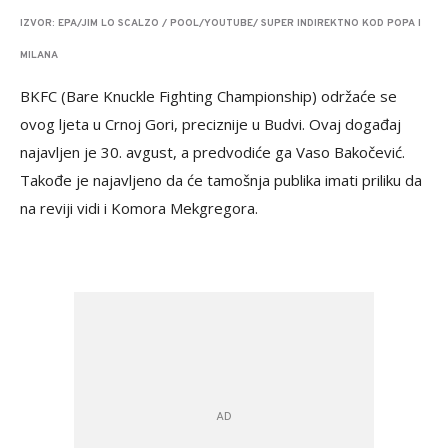
IZVOR: EPA/JIM LO SCALZO / POOL/YOUTUBE/ SUPER INDIREKTNO KOD POPA I
MILANA
BKFC (Bare Knuckle Fighting Championship) održaće se
ovog ljeta u Crnoj Gori, preciznije u Budvi. Ovaj događaj
najavljen je 30. avgust, a predvodiće ga Vaso Bakočević.
Takođe je najavljeno da će tamošnja publika imati priliku da
na reviji vidi i Komora Mekgregora.