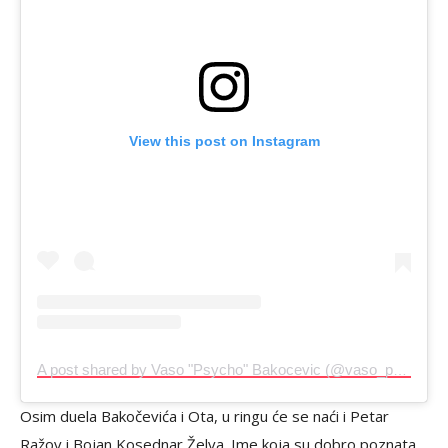
View this post on Instagram
A post shared by Vaso "Psycho" Bakocevic (@vaso_psycho)
Osim duela Bakočevića i Ota, u ringu će se naći i Petar
Ražov i Bojan Kosednar Želva. Ime koja su dobro poznata,