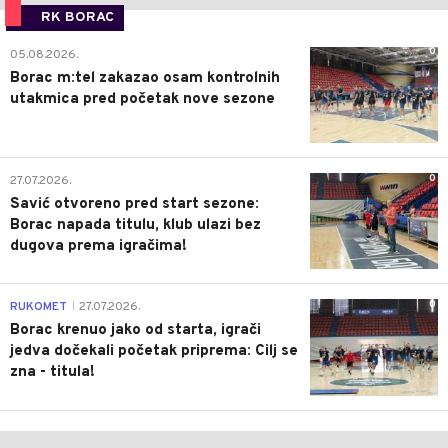
RK BORAC
0
05.08.2026.
Borac m:tel zakazao osam kontrolnih
utakmica pred početak nove sezone
0
27.07.2026.
Savić otvoreno pred start sezone:
Borac napada titulu, klub ulazi bez
dugova prema igračima!
0
RUKOMET
27.07.2026.
|
Borac krenuo jako od starta, igrači
jedva dočekali početak priprema: Cilj se
zna - titula!