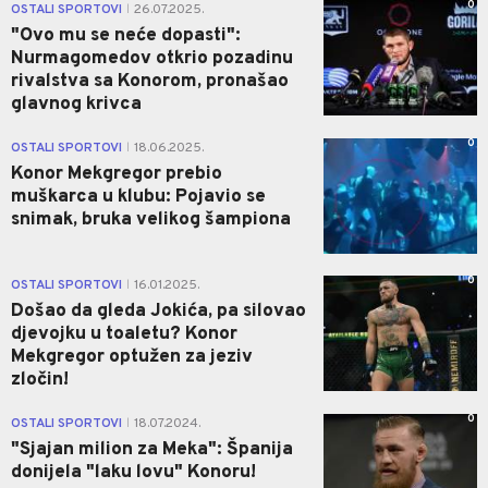
0
OSTALI SPORTOVI
26.07.2025.
|
"Ovo mu se neće dopasti":
Nurmagomedov otkrio pozadinu
rivalstva sa Konorom, pronašao
glavnog krivca
0
OSTALI SPORTOVI
18.06.2025.
|
Konor Mekgregor prebio
muškarca u klubu: Pojavio se
snimak, bruka velikog šampiona
0
OSTALI SPORTOVI
16.01.2025.
|
Došao da gleda Jokića, pa silovao
djevojku u toaletu? Konor
Mekgregor optužen za jeziv
zločin!
0
OSTALI SPORTOVI
18.07.2024.
|
"Sjajan milion za Meka": Španija
donijela "laku lovu" Konoru!