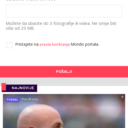
Možete da ubacite do 3 fotografije ili videa. Ne smije biti
više od 25 MB.
Pristajete na
Mondo portala.
pravila korišćenja
POŠALJI
NAJNOVIJE
0
Pre 18 min
FUDBAL