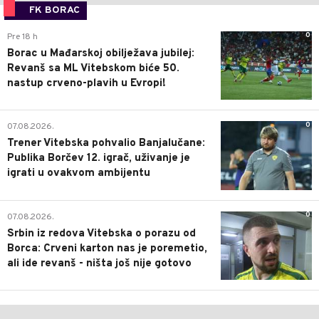
FK BORAC
0
Pre 18 h
Borac u Mađarskoj obilježava jubilej:
Revanš sa ML Vitebskom biće 50.
nastup crveno-plavih u Evropi!
0
07.08.2026.
Trener Vitebska pohvalio Banjalučane:
Publika Borčev 12. igrač, uživanje je
igrati u ovakvom ambijentu
0
07.08.2026.
Srbin iz redova Vitebska o porazu od
Borca: Crveni karton nas je poremetio,
ali ide revanš - ništa još nije gotovo