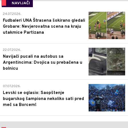
NAVIJAČI
0
24.07.2026.
Fudbaleri UNA Štrasena šokirano gledali
Grobare: Nevjerovatna scena na kraju
utakmice Partizana
0
22.07.2026.
Navijači pucali na autobus sa
Argentincima: Dvojica su prebačena u
bolnicu
1
07.07.2026.
Levski se oglasio: Saopštenje
bugarskog šampiona nekoliko sati pred
meč sa Borcem!