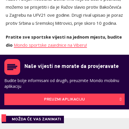
možemo se prisjetiti i da je Ražov slavio protiv Bakočevića
u Zagrebu na UFV21 ove godine. Drugi rival upisao je poraz
protiv Srbina u Sremskoj Mitrovici, prije skoro 10 godina.
Pratite sve sportske vijesti na jednom mjestu, budite
dio
Mondo sportske zajednice na Viberu!
Naše vijesti ne morate da provjeravate
Budite bolje informisani od drugih, preuzmite Mondo mobilnu
aplikaciju
PREUZMI APLIKACIJU
MOŽDA ĆE VAS ZANIMATI