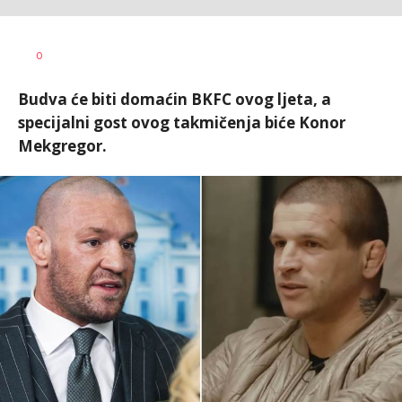
Dragan
AUTOR
0
Šutvić
Budva će biti domaćin BKFC ovog ljeta, a
specijalni gost ovog takmičenja biće Konor
Mekgregor.