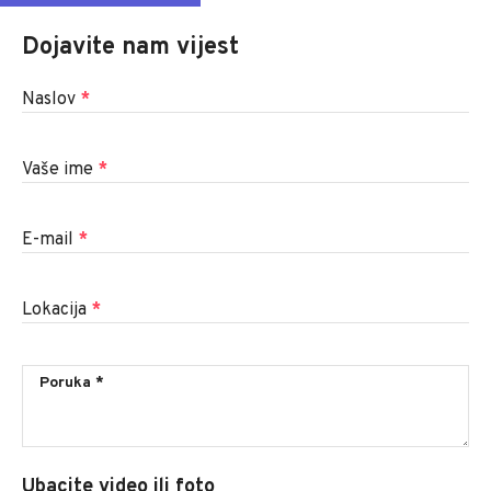
Dojavite nam vijest
Naslov
*
Vaše ime
*
E-mail
*
Lokacija
*
Ubacite video ili foto