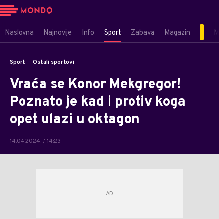
Naslovna
Najnovije
Info
Sport
Zabava
Magazin
M
Sport
Ostali sportovi
Vraća se Konor Mekgregor!
Poznato je kad i protiv koga
opet ulazi u oktagon
14.04.2024. / 14:23