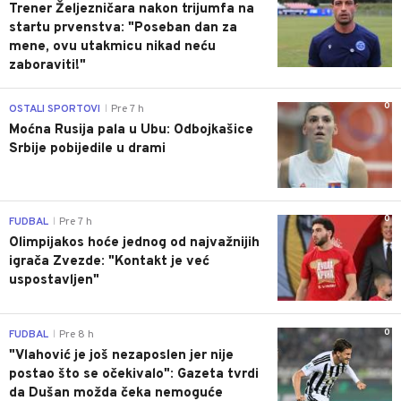
Trener Željezničara nakon trijumfa na
startu prvenstva: "Poseban dan za
mene, ovu utakmicu nikad neću
zaboraviti!"
0
OSTALI SPORTOVI
Pre 7 h
|
Moćna Rusija pala u Ubu: Odbojkašice
Srbije pobijedile u drami
0
FUDBAL
Pre 7 h
|
Olimpijakos hoće jednog od najvažnijih
igrača Zvezde: "Kontakt je već
uspostavljen"
0
FUDBAL
Pre 8 h
|
"Vlahović je još nezaposlen jer nije
postao što se očekivalo": Gazeta tvrdi
da Dušan možda čeka nemoguće