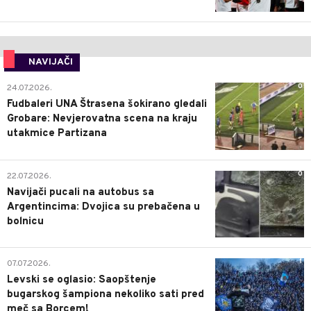
NAVIJAČI
0
24.07.2026.
Fudbaleri UNA Štrasena šokirano gledali
Grobare: Nevjerovatna scena na kraju
utakmice Partizana
0
22.07.2026.
Navijači pucali na autobus sa
Argentincima: Dvojica su prebačena u
bolnicu
1
07.07.2026.
Levski se oglasio: Saopštenje
bugarskog šampiona nekoliko sati pred
meč sa Borcem!