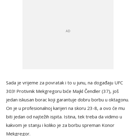
Sada je vrijeme za povratak i to u junu, na događaju UFC
303! Protivnik Mekgregoru biće Majkl Čendler (37), još
jedan iskusan borac koji garantuje dobru borbu u oktagonu.
On je u profesionalnoj karijeri na skoru 23-8, a ovo će mu
biti jedan od najtežih ispita. Istina, tek treba da vidimo u
kakvom je stanju i koliko je za borbu spreman Konor
Mekgregor.