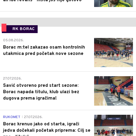
ali ide revanš - ništa još nije gotovo
RK BORAC
0
05.08.2026.
Borac m:tel zakazao osam kontrolnih
utakmica pred početak nove sezone
0
27.07.2026.
Savić otvoreno pred start sezone:
Borac napada titulu, klub ulazi bez
dugova prema igračima!
0
RUKOMET
27.07.2026.
|
Borac krenuo jako od starta, igrači
jedva dočekali početak priprema: Cilj se