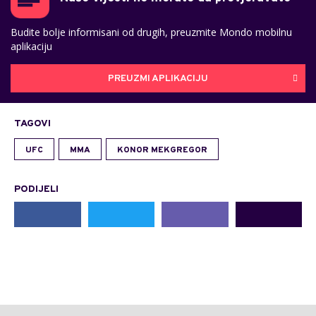
Budite bolje informisani od drugih, preuzmite Mondo mobilnu
aplikaciju
PREUZMI APLIKACIJU
TAGOVI
UFC
MMA
KONOR MEKGREGOR
PODIJELI