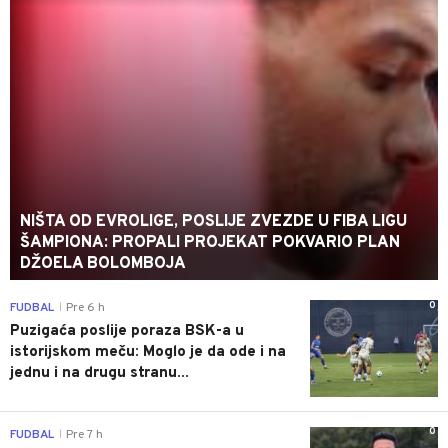
NIŠTA OD EVROLIGE, POSLIJE ZVEZDE U FIBA LIGU
ŠAMPIONA: PROPALI PROJEKAT POKVARIO PLAN
DŽOELA BOLOMBOJA
0
FUDBAL
Pre 6 h
|
Puzigaća poslije poraza BSK-a u
istorijskom meču: Moglo je da ode i na
jednu i na drugu stranu...
0
FUDBAL
Pre 7 h
|