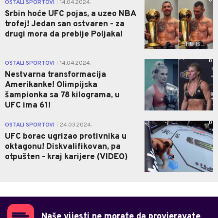
0
OSTALI SPORTOVI
14.04.2024.
|
Srbin hoće UFC pojas, a uzeo NBA
trofej! Jedan san ostvaren - za
drugi mora da prebije Poljaka!
0
OSTALI SPORTOVI
14.04.2024.
|
Nestvarna transformacija
Amerikanke! Olimpijska
šampionka sa 78 kilograma, u
UFC ima 61!
0
OSTALI SPORTOVI
24.03.2024.
|
UFC borac ugrizao protivnika u
oktagonu! Diskvalifikovan, pa
otpušten - kraj karijere (VIDEO)
Naše vijesti ne morate da provjeravate