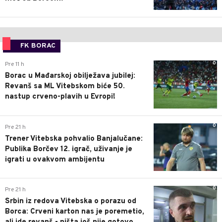
FK BORAC
0
Pre 11 h
Borac u Mađarskoj obilježava jubilej:
Revanš sa ML Vitebskom biće 50.
nastup crveno-plavih u Evropi!
0
Pre 21 h
Trener Vitebska pohvalio Banjalučane:
Publika Borčev 12. igrač, uživanje je
igrati u ovakvom ambijentu
0
Pre 21 h
Srbin iz redova Vitebska o porazu od
Borca: Crveni karton nas je poremetio,