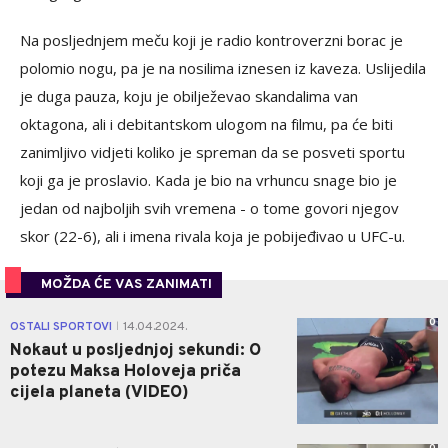
Na posljednjem meču koji je radio kontroverzni borac je
polomio nogu, pa je na nosilima iznesen iz kaveza. Uslijedila
je duga pauza, koju je obilježevao skandalima van
oktagona, ali i debitantskom ulogom na filmu, pa će biti
zanimljivo vidjeti koliko je spreman da se posveti sportu
koji ga je proslavio. Kada je bio na vrhuncu snage bio je
jedan od najboljih svih vremena - o tome govori njegov
skor (22-6), ali i imena rivala koja je pobijeđivao u UFC-u.
MOŽDA ĆE VAS ZANIMATI
0
OSTALI SPORTOVI
14.04.2024.
|
Nokaut u posljednjoj sekundi: O
potezu Maksa Holoveja priča
cijela planeta (VIDEO)