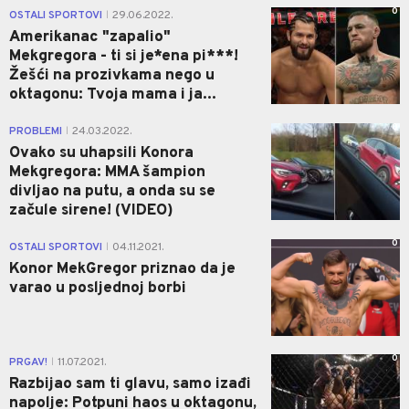
0
OSTALI SPORTOVI
29.06.2022.
|
Amerikanac "zapalio"
Mekgregora - ti si je*ena pi***!
Žešći na prozivkama nego u
oktagonu: Tvoja mama i ja...
0
PROBLEMI
24.03.2022.
|
Ovako su uhapsili Konora
Mekgregora: MMA šampion
divljao na putu, a onda su se
začule sirene! (VIDEO)
0
OSTALI SPORTOVI
04.11.2021.
|
Konor MekGregor priznao da je
varao u posljednoj borbi
0
PRGAV!
11.07.2021.
|
Razbijao sam ti glavu, samo izađi
napolje: Potpuni haos u oktagonu,