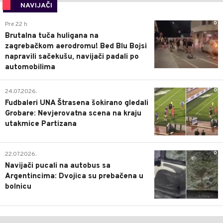
NAVIJAČI
0
Pre 22 h
Brutalna tuča huligana na
zagrebačkom aerodromu! Bed Blu Bojsi
napravili sačekušu, navijači padali po
automobilima
0
24.07.2026.
Fudbaleri UNA Štrasena šokirano gledali
Grobare: Nevjerovatna scena na kraju
utakmice Partizana
0
22.07.2026.
Navijači pucali na autobus sa
Argentincima: Dvojica su prebačena u
bolnicu