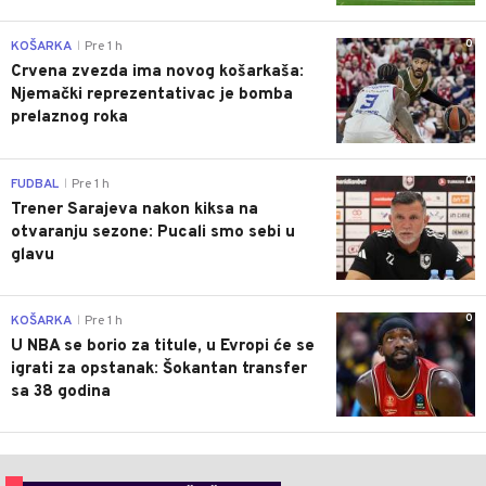
0
KOŠARKA
Pre 1 h
|
Crvena zvezda ima novog košarkaša:
Njemački reprezentativac je bomba
prelaznog roka
0
FUDBAL
Pre 1 h
|
Trener Sarajeva nakon kiksa na
otvaranju sezone: Pucali smo sebi u
glavu
0
KOŠARKA
Pre 1 h
|
U NBA se borio za titule, u Evropi će se
igrati za opstanak: Šokantan transfer
sa 38 godina