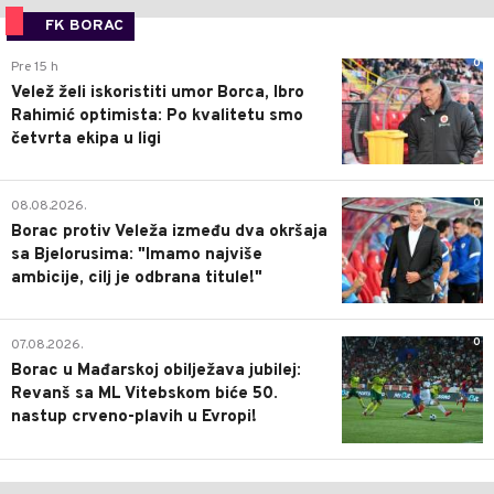
FK BORAC
0
Pre 15 h
Velež želi iskoristiti umor Borca, Ibro
Rahimić optimista: Po kvalitetu smo
četvrta ekipa u ligi
0
08.08.2026.
Borac protiv Veleža između dva okršaja
sa Bjelorusima: "Imamo najviše
ambicije, cilj je odbrana titule!"
0
07.08.2026.
Borac u Mađarskoj obilježava jubilej:
Revanš sa ML Vitebskom biće 50.
nastup crveno-plavih u Evropi!