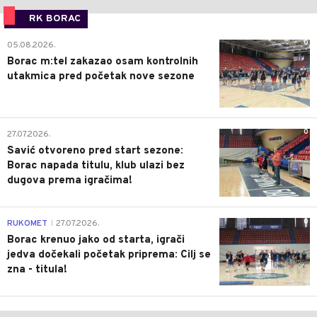
RK BORAC
0
05.08.2026.
Borac m:tel zakazao osam kontrolnih
utakmica pred početak nove sezone
0
27.07.2026.
Savić otvoreno pred start sezone:
Borac napada titulu, klub ulazi bez
dugova prema igračima!
0
RUKOMET
27.07.2026.
|
Borac krenuo jako od starta, igrači
jedva dočekali početak priprema: Cilj se
zna - titula!