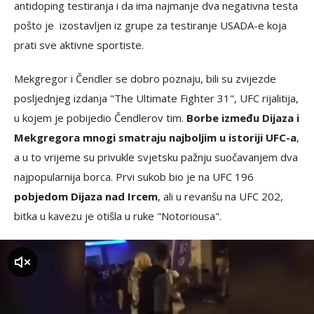
antidoping testiranja i da ima najmanje dva negativna testa
pošto je izostavljen iz grupe za testiranje USADA-e koja
prati sve aktivne sportiste.
Mekgregor i Čendler se dobro poznaju, bili su zvijezde
posljednjeg izdanja "The Ultimate Fighter 31", UFC rijalitija,
u kojem je pobijedio Čendlerov tim.
Borbe između Dijaza i
Mekgregora mnogi smatraju najboljim u istoriji UFC-a
,
a u to vrijeme su privukle svjetsku pažnju suočavanjem dva
najpopularnija borca. Prvi sukob bio je na UFC 196
pobjedom Dijaza nad Ircem
, ali u revanšu na UFC 202,
bitka u kavezu je otišla u ruke "Notoriousa".
zvuk