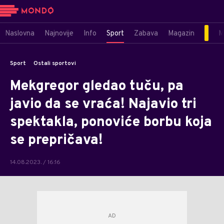
Naslovna
Najnovije
Info
Sport
Zabava
Magazin
M
Sport
Ostali sportovi
Mekgregor gledao tuču, pa
javio da se vraća! Najavio tri
spektakla, ponoviće borbu koja
se prepričava!
14.08.2023. / 16:16