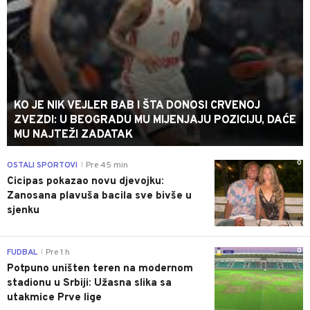
KO JE NIK VEJLER BAB I ŠTA DONOSI CRVENOJ
ZVEZDI: U BEOGRADU MU MIJENJAJU POZICIJU, DAĆE
MU NAJTEŽI ZADATAK
0
OSTALI SPORTOVI
Pre 45 min
|
Cicipas pokazao novu djevojku:
Zanosana plavuša bacila sve bivše u
sjenku
0
FUDBAL
Pre 1 h
|
Potpuno uništen teren na modernom
stadionu u Srbiji: Užasna slika sa
utakmice Prve lige