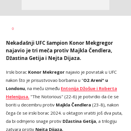
Bojan
AUTOR
0
Jakovljević
Nekadašnji UFC šampion Konor Mekgregor
najavio je tri meča protiv Majkla Čendlera,
Džastina Getija i Nejta Dijaza.
Irski borac
Konor Mekregor
najavio je povratak u UFC
nakon što je prisustvovao borbama u "
O2 Areni" u
Londonu
, na meču između
Entonija Džošue i Roberta
Helenijusa.
"The Notorious" (22-6) je potvrdio da će se
boriti u decembru protiv
Majkla Čendlera
(23-8), nakon
čega će se irski borac 2024. u oktagon vratiti još dva puta,
da bi odmjerio snage protiv
Džastina Getija
, a trilogiju
zatvara protiv
Nejta Dijaza.