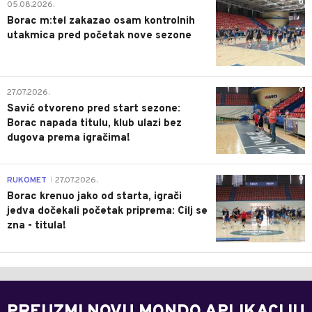
0
05.08.2026.
Borac m:tel zakazao osam kontrolnih
utakmica pred početak nove sezone
0
27.07.2026.
Savić otvoreno pred start sezone:
Borac napada titulu, klub ulazi bez
dugova prema igračima!
0
RUKOMET
27.07.2026.
|
Borac krenuo jako od starta, igrači
jedva dočekali početak priprema: Cilj se
zna - titula!
PREUZMI NOVU MONDO APLIKACIJU