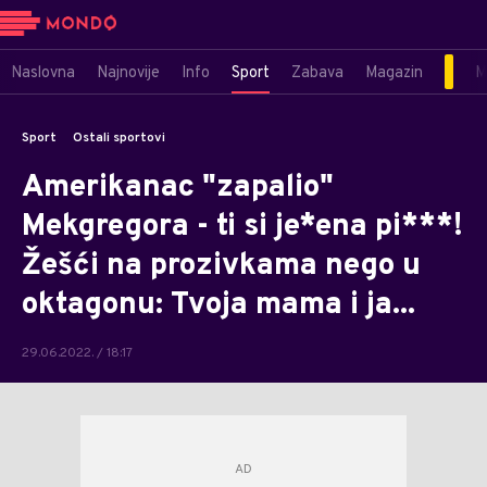
Naslovna
Najnovije
Info
Sport
Zabava
Magazin
M
Sport
Ostali sportovi
Amerikanac "zapalio"
Mekgregora - ti si je*ena pi***!
Žešći na prozivkama nego u
oktagonu: Tvoja mama i ja...
29.06.2022. / 18:17