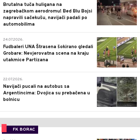
Brutalna tuča huligana na
zagrebačkom aerodromu! Bed Blu Bojsi
napravili sačekušu, navijači padali po
automobilima
0
24.07.2026.
Fudbaleri UNA Štrasena šokirano gledali
Grobare: Nevjerovatna scena na kraju
utakmice Partizana
0
22.07.2026.
Navijači pucali na autobus sa
Argentincima: Dvojica su prebačena u
bolnicu
FK BORAC