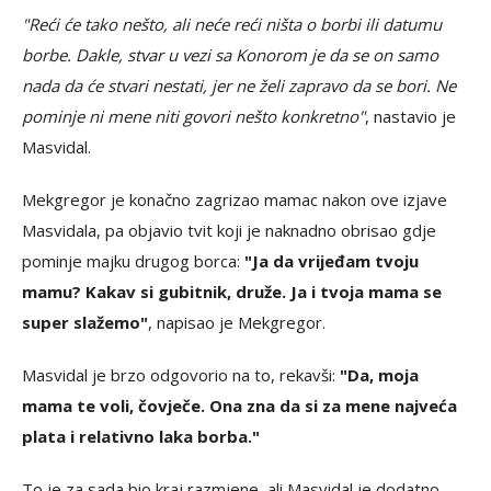
"Reći će tako nešto, ali neće reći ništa o borbi ili datumu
borbe. Dakle, stvar u vezi sa Konorom je da se on samo
nada da će stvari nestati, jer ne želi zapravo da se bori. Ne
pominje ni mene niti govori nešto konkretno"
, nastavio je
Masvidal.
Mekgregor je konačno zagrizao mamac nakon ove izjave
Masvidala, pa objavio tvit koji je naknadno obrisao gdje
pominje majku drugog borca:
"Ja da vrijeđam tvoju
mamu? Kakav si gubitnik, druže. Ja i tvoja mama se
super slažemo"
, napisao je Mekgregor.
Masvidal je brzo odgovorio na to, rekavši:
"Da, moja
mama te voli, čovječe. Ona zna da si za mene najveća
plata i relativno laka borba."
To je za sada bio kraj razmjene, ali Masvidal je dodatno