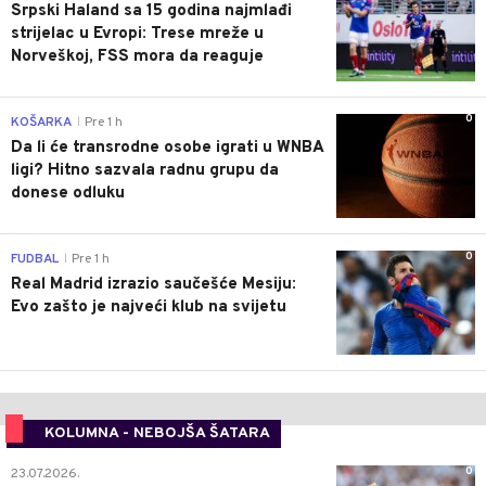
Srpski Haland sa 15 godina najmlađi
strijelac u Evropi: Trese mreže u
Norveškoj, FSS mora da reaguje
0
KOŠARKA
Pre 1 h
|
Da li će transrodne osobe igrati u WNBA
ligi? Hitno sazvala radnu grupu da
donese odluku
0
FUDBAL
Pre 1 h
|
Real Madrid izrazio saučešće Mesiju:
Evo zašto je najveći klub na svijetu
KOLUMNA - NEBOJŠA ŠATARA
0
23.07.2026.