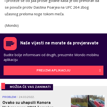
i proteže se od jula prošle godine kada je bio primoran da
se povuče protiv Dastina Poarjea na UFC 264 zbog
užasnog preloma noge tokom meča.
(Mondo)
Naše vijesti ne morate da provjeravate
Budite bolje informisani od drugih, preuzmite Mondo mobilnu
aplikaciju
PREUZMI APLIKACIJU
MOŽDA ĆE VAS ZANIMATI
0
PROBLEMI
24.03.2022.
|
Ovako su uhapsili Konora