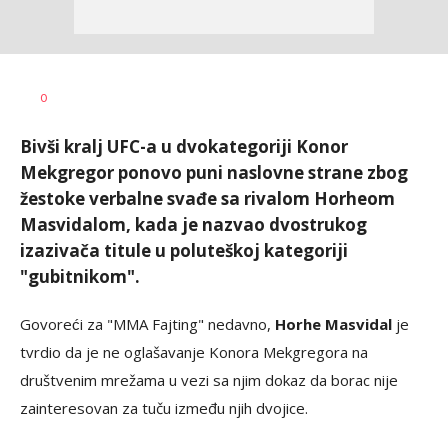
Haris
AUTOR
0
Krhalić
Bivši kralj UFC-a u dvokategoriji Konor
Mekgregor ponovo puni naslovne strane zbog
žestoke verbalne svađe sa rivalom Horheom
Masvidalom, kada je nazvao dvostrukog
izazivača titule u poluteškoj kategoriji
"gubitnikom".
Govoreći za "MMA Fajting" nedavno,
Horhe Masvidal
je
tvrdio da je ne oglašavanje Konora Mekgregora na
društvenim mrežama u vezi sa njim dokaz da borac nije
zainteresovan za tuču između njih dvojice.