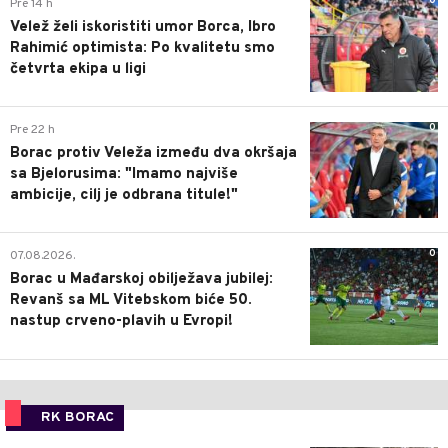
0
Pre 14 h
Velež želi iskoristiti umor Borca, Ibro
Rahimić optimista: Po kvalitetu smo
četvrta ekipa u ligi
0
Pre 22 h
Borac protiv Veleža između dva okršaja
sa Bjelorusima: "Imamo najviše
ambicije, cilj je odbrana titule!"
0
07.08.2026.
Borac u Mađarskoj obilježava jubilej:
Revanš sa ML Vitebskom biće 50.
nastup crveno-plavih u Evropi!
RK BORAC