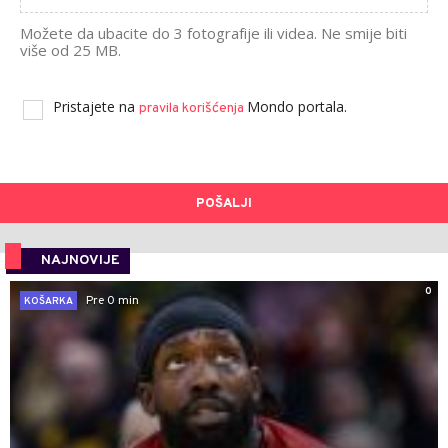
Možete da ubacite do 3 fotografije ili videa. Ne smije biti
više od 25 MB.
Pristajete na
Mondo portala.
pravila korišćenja
POŠALJI
NAJNOVIJE
0
Pre 0 min
KOŠARKA