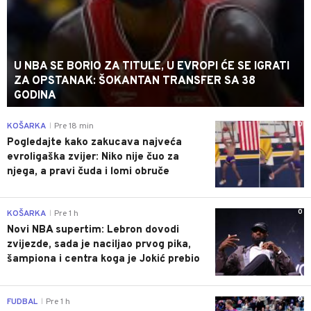
U NBA SE BORIO ZA TITULE, U EVROPI ĆE SE IGRATI
ZA OPSTANAK: ŠOKANTAN TRANSFER SA 38
GODINA
0
KOŠARKA
Pre 18 min
|
Pogledajte kako zakucava najveća
evroligaška zvijer: Niko nije čuo za
njega, a pravi čuda i lomi obruče
0
KOŠARKA
Pre 1 h
|
Novi NBA supertim: Lebron dovodi
zvijezde, sada je naciljao prvog pika,
šampiona i centra koga je Jokić prebio
0
FUDBAL
Pre 1 h
|