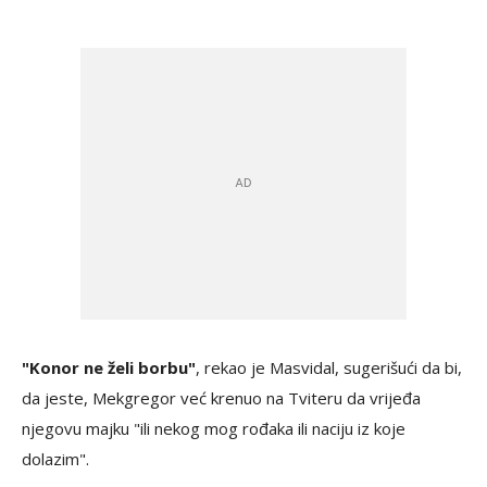
"Konor ne želi borbu"
, rekao je Masvidal, sugerišući da bi,
da jeste, Mekgregor već krenuo na Tviteru da vrijeđa
njegovu majku "ili nekog mog rođaka ili naciju iz koje
dolazim".