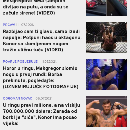
Mekgregora: MMA šampion
divljao na putu, a onda su se
začule sirene! (VIDEO)
0
PRGAV!
11.07.2021.
|
Razbijao sam ti glavu, samo izađi
napolje: Potpuni haos u oktagonu,
Konor sa slomljenom nogom
tražio uličnu tuču (VIDEO)
0
POARJE POBJEĐUJE!
11.07.2021.
|
Horor u ringu, Mekgregor slomio
nogu u prvoj rundi: Borba
prekinuta, pogledajte!
(UZNEMIRUJUĆE FOTOGRAFIJE)
0
OGROMAN NOVAC
08.07.2021.
|
U ringu pravi milione, a na viskiju
700.000.000 dolara: Zarada od
borbi je "sića", Konor ima posao
vijeka!