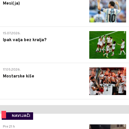
Mesi(ja)
2
15.07.2026.
Ipak valja bez kralja?
0
17.05.2026.
Mostarske kiše
NAVIJAČI
0
Pre 21 h