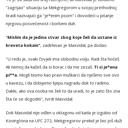
"zagrijao" situaciju sa Mekgregorom u svojoj prethodnoj
tiradi nazivajući ga "je*enim psom" i dovodeći u pitanje
njegovu posvećenost i borbeni duh.
"
Mislim da je jedina stvar zbog koje želi da ustane iz
kreveta kokain"
, zadirkivao je Masvidal, pa dodao:
"U redu je, svaki čovjek ima slobodnu volju. Radi šta hoćeš.
Ali nemoj da kažeš da si borac i da me zezaš.
Ti si je*ena
pi**a.
Mogli bismo kao pravi muškarci da riješimo sve ovo
u kavezu, i da dobijemo lijepu nagradu dok to radimo.
Dakle, ako ova osoba ne želi to da uradi, to je zato što zna
šta će se dogoditi", tvrdi Masvidal.
Dok Masvidal nije viđen u oktagonu od kada je izgubio od
Kovingtona na UFC 272, Mekgregorov prekid je bio još duži