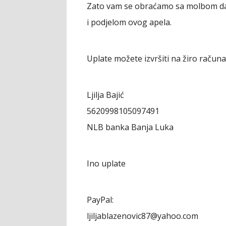
Zato vam se obraćamo sa molbom da
i podjelom ovog apela.
Uplate možete izvršiti na žiro raču
Ljilja Bajić
5620998105097491
NLB banka Banja Luka
Ino uplate
PayPal:
ljiljablazenovic87@yahoo.com