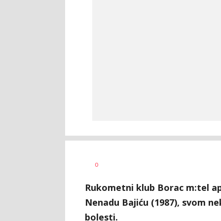
Nebojša
AUTOR
0
Šatara
Rukometni klub Borac m:tel a
Nenadu Bajiću (1987), svom ne
bolesti.