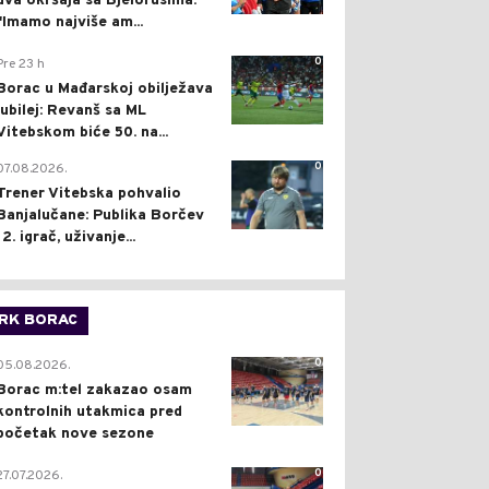
dva okršaja sa Bjelorusima:
"Imamo najviše am...
0
Pre 23 h
Borac u Mađarskoj obilježava
jubilej: Revanš sa ML
Vitebskom biće 50. na...
0
07.08.2026.
Trener Vitebska pohvalio
Banjalučane: Publika Borčev
12. igrač, uživanje...
RK BORAC
0
05.08.2026.
Borac m:tel zakazao osam
kontrolnih utakmica pred
početak nove sezone
0
27.07.2026.