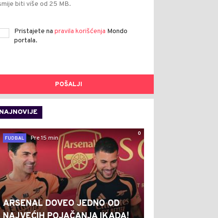
smije biti više od 25 MB.
Pristajete na
pravila korišćenja
Mondo
portala.
POŠALJI
NAJNOVIJE
0
Pre 15 min
FUDBAL
ARSENAL DOVEO JEDNO OD
NAJVEĆIH POJAČANJA IKADA!