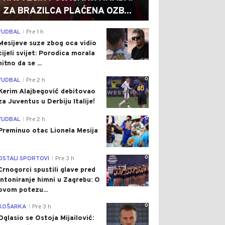
ZA BRAZILCA PLAĆENA OZB...
0
FUDBAL
Pre 1 h
|
Mesijeve suze zbog oca vidio
cijeli svijet: Porodica morala
hitno da se ...
0
FUDBAL
Pre 2 h
|
Kerim Alajbegović debitovao
za Juventus u Derbiju Italije!
0
FUDBAL
Pre 2 h
|
Preminuo otac Lionela Mesija
0
OSTALI SPORTOVI
Pre 3 h
|
Crnogorci spustili glave pred
intoniranje himni u Zagrebu: O
ovom potezu...
0
KOŠARKA
Pre 3 h
|
Oglasio se Ostoja Mijailović: