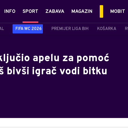
INFO
SPORT
ZABAVA
MAGAZIN
MOBIT
AL
FIFA WC 2026
PREMIJER LIGA BIH
KOŠARKA
R
ključio apelu za pomoć
 bivši igrač vodi bitku