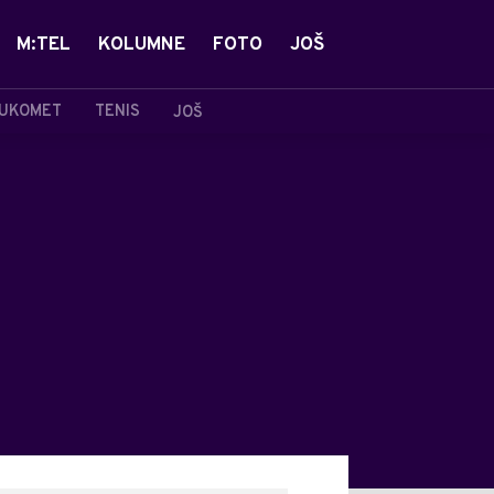
M:TEL
KOLUMNE
FOTO
JOŠ
UKOMET
TENIS
JOŠ