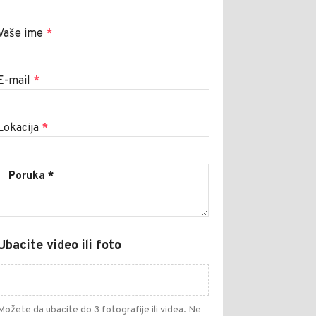
Vaše ime
*
E-mail
*
Lokacija
*
Ubacite video ili foto
Možete da ubacite do 3 fotografije ili videa. Ne