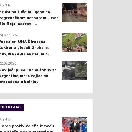
0
Pre 3 h
Brutalna tuča huligana na
zagrebačkom aerodromu! Bed
Blu Bojsi napravili...
0
24.07.2026.
Fudbaleri UNA Štrasena
šokirano gledali Grobare:
Nevjerovatna scena na k...
0
22.07.2026.
Navijači pucali na autobus sa
Argentincima: Dvojica su
prebačena u bolnicu
FK BORAC
0
Pre 4 h
Borac protiv Veleža između