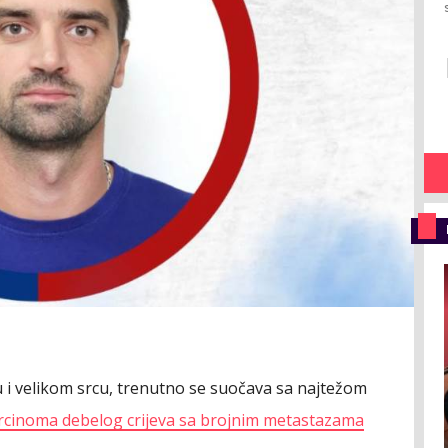
i velikom srcu, trenutno se suočava sa najtežom
rcinoma debelog crijeva sa brojnim metastazama