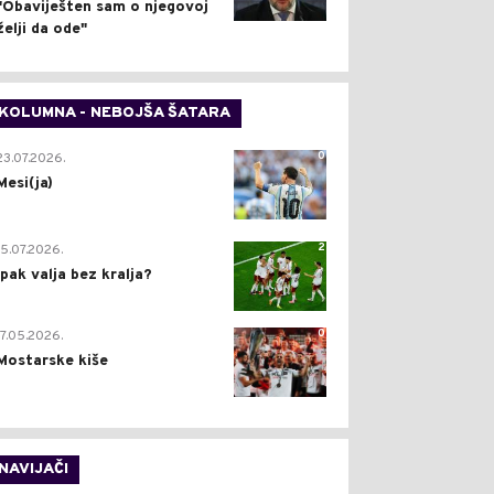
"Obaviješten sam o njegovoj
želji da ode"
KOLUMNA - NEBOJŠA ŠATARA
0
23.07.2026.
Mesi(ja)
2
15.07.2026.
Ipak valja bez kralja?
0
17.05.2026.
Mostarske kiše
NAVIJAČI