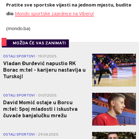
Pratite sve sportske vijesti na jednom mjestu, budite
dio
Mondo sportske zajednice na Viberu!
(mondo.ba)
MOŽDA ĆE VAS ZANIMATI
0
OSTALI SPORTOVI
19.07.2025.
|
Vladan Đurđević napustio RK
Borac m:tel - karijeru nastavlja u
Turskoj!
1
OSTALI SPORTOVI
01.07.2025.
|
David Momić ostaje u Borcu
m:tel: Spoj mladosti i iskustva
čuvaće banjalučku mrežu
3
OSTALI SPORTOVI
29.06.2025.
|