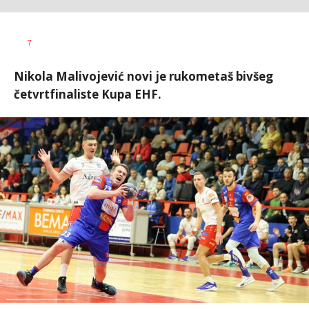
Dragan
AUTOR
7
Šutvić
Nikola Malivojević novi je rukometaš bivšeg
četvrtfinaliste Kupa EHF.