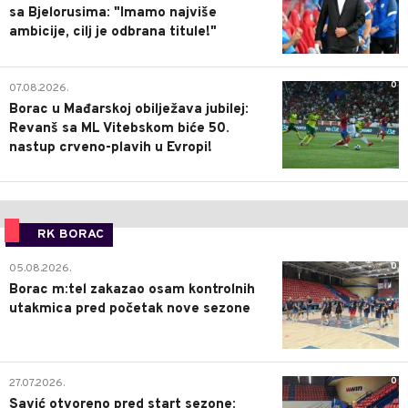
sa Bjelorusima: "Imamo najviše
ambicije, cilj je odbrana titule!"
0
07.08.2026.
Borac u Mađarskoj obilježava jubilej:
Revanš sa ML Vitebskom biće 50.
nastup crveno-plavih u Evropi!
RK BORAC
0
05.08.2026.
Borac m:tel zakazao osam kontrolnih
utakmica pred početak nove sezone
0
27.07.2026.
Savić otvoreno pred start sezone: