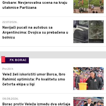
Grobare: Nevjerovatna scena na kraju
utakmice Partizana
0
22.07.2026.
Navijači pucali na autobus sa
Argentincima: Dvojica su prebačena u
bolnicu
FK BORAC
0
Pre 20 h
Velež želi iskoristiti umor Borca, Ibro
Rahimić optimista: Po kvalitetu smo
četvrta ekipa u ligi
0
08.08.2026.
Borac protiv Veleža između dva okršaja