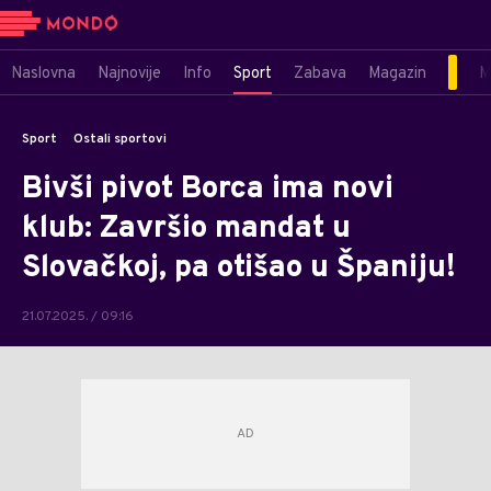
Naslovna
Najnovije
Info
Sport
Zabava
Magazin
M
Sport
Ostali sportovi
Bivši pivot Borca ima novi
klub: Završio mandat u
Slovačkoj, pa otišao u Španiju!
21.07.2025. / 09:16