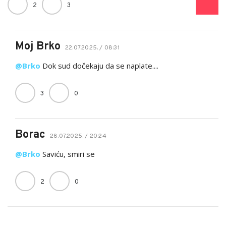
2
3
Moj Brko
22.07.2025. / 08:31
@Brko
Dok sud dočekaju da se naplate....
3
0
Borac
28.07.2025. / 20:24
@Brko
Saviću, smiri se
2
0