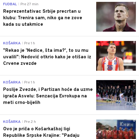
0
FUDBAL
Pre 27 min
|
Reprezentativac Srbije precrtan u
klubu: Trenira sam, niko ga ne zove
kada su utakmice
0
KOŠARKA
Pre 1 h
|
"Rekao je 'Nedice, šta ima?', to su mu
uvalili": Nedović otkrio kako je otišao iz
Crvene zvezde
0
KOŠARKA
Pre 1 h
|
Poslije Zvezde, i Partizan hoće da uzme
igrača Asvelu: Senzacija Evrokupa na
meti crno-bijelih
0
KOŠARKA
Pre 2 h
|
Ovo je priča o Košarkaškoj ligi
Republike Srpske Krajine: "Padaju