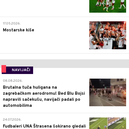
0
17.05.2026.
Mostarske kiše
NAVIJAČI
0
08.08.2026.
Brutalna tuča huligana na
zagrebačkom aerodromu! Bed Blu Bojsi
napravili sačekušu, navijači padali po
automobilima
0
24.07.2026.
Fudbaleri UNA Štrasena šokirano gledali