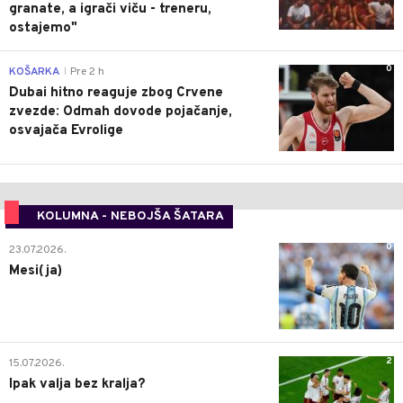
granate, a igrači viču - treneru,
ostajemo"
0
KOŠARKA
Pre 2 h
|
Dubai hitno reaguje zbog Crvene
zvezde: Odmah dovode pojačanje,
osvajača Evrolige
KOLUMNA - NEBOJŠA ŠATARA
0
23.07.2026.
Mesi(ja)
2
15.07.2026.
Ipak valja bez kralja?