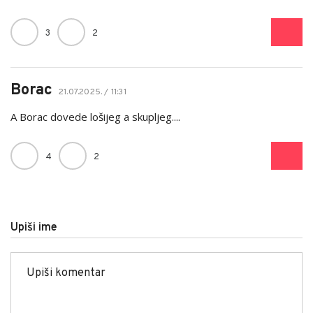
3
2
Borac
21.07.2025. / 11:31
A Borac dovede lošijeg a skupljeg....
4
2
Upiši ime