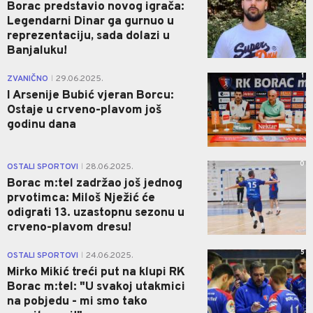
Borac predstavio novog igrača:
Legendarni Dinar ga gurnuo u
reprezentaciju, sada dolazi u
Banjaluku!
1
ZVANIČNO
29.06.2025.
|
I Arsenije Bubić vjeran Borcu:
Ostaje u crveno-plavom još
godinu dana
0
OSTALI SPORTOVI
28.06.2025.
|
Borac m:tel zadržao još jednog
prvotimca: Miloš Nježić će
odigrati 13. uzastopnu sezonu u
crveno-plavom dresu!
5
OSTALI SPORTOVI
24.06.2025.
|
Mirko Mikić treći put na klupi RK
Borac m:tel: "U svakoj utakmici
na pobjedu - mi smo tako