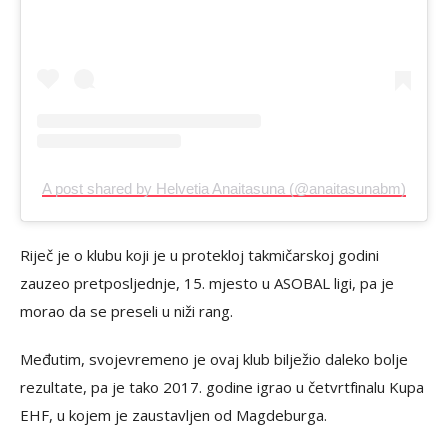
A post shared by Helvetia Anaitasuna (@anaitasunabm)
Riječ je o klubu koji je u protekloj takmičarskoj godini
zauzeo pretposljednje, 15. mjesto u ASOBAL ligi, pa je
morao da se preseli u niži rang.
Međutim, svojevremeno je ovaj klub bilježio daleko bolje
rezultate, pa je tako 2017. godine igrao u četvrtfinalu Kupa
EHF, u kojem je zaustavljen od Magdeburga.