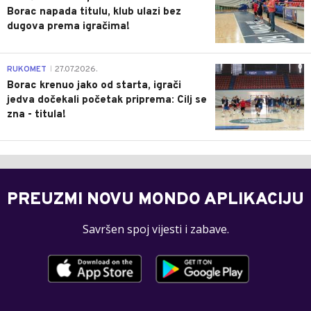
Borac napada titulu, klub ulazi bez
dugova prema igračima!
0
RUKOMET
27.07.2026.
|
Borac krenuo jako od starta, igrači
jedva dočekali početak priprema: Cilj se
zna - titula!
PREUZMI NOVU MONDO APLIKACIJU
Savršen spoj vijesti i zabave.